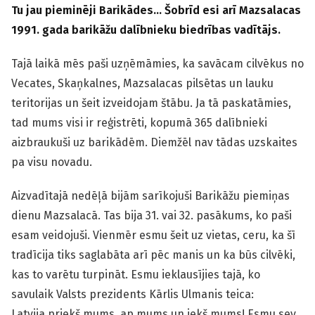
Tu jau pieminēji Barikādes… Šobrīd esi arī Mazsalacas
1991. gada barikāžu dalībnieku biedrības vadītājs.
Tajā laikā mēs paši uzņēmāmies, ka savācam cilvēkus no
Vecates, Skaņkalnes, Mazsalacas pilsētas un lauku
teritorijas un šeit izveidojam štābu. Ja tā paskatāmies,
tad mums visi ir reģistrēti, kopumā 365 dalībnieki
aizbraukuši uz barikādēm. Diemžēl nav tādas uzskaites
pa visu novadu.
Aizvadītajā nedēļā bijām sarīkojuši Barikāžu piemiņas
dienu Mazsalacā. Tas bija 31. vai 32. pasākums, ko paši
esam veidojuši. Vienmēr esmu šeit uz vietas, ceru, ka šī
tradīcija tiks saglabāta arī pēc manis un ka būs cilvēki,
kas to varētu turpināt. Esmu ieklausījies tajā, ko
savulaik Valsts prezidents Kārlis Ulmanis teica:
Latvija priekš mums, ap mums un iekš mums! Esmu sev