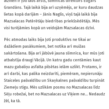
aizvien ir ļoti labs ārsts, slimnīcas direktors Edgars
Grandāns. Tajā laikā bija arī uzņēmējs, ar kuru daudzas
lietas kopā darījām – Jānis Naglis, viņš tajā laikā bija
Mazsalacas Patērētāju biedrības priekšsēdētājs. Mēs
visi turējāmies kopā un veidojām Mazsalacas dzīvi.
Pēc atmodas laiks bija ļoti produktīvs ne tikai ar
dažādiem pasākumiem, bet notika arī muižas
sakārtošana. Bija arī jābūvē jauna slimnīca, kur mūs ļoti
atbalstīja draugi Vācijā. Un katru gadu centāmies kaut
mazu gabaliņu asfalta pilsētas ielām uzlikt. Protams, ir
arī darbi, kas palika neizdarīti, piemēram, nepierunāju
Staiceles pašvaldību un Skaņkalnes pašvaldību turpināt
Ziemeļu stigu. Mēs uzlikām posmu no Mazsalacas līdz
Sēļu robežai, bet no Mazsalacas uz Vīķiem ne… Nedaudz
žēl, ka tā.