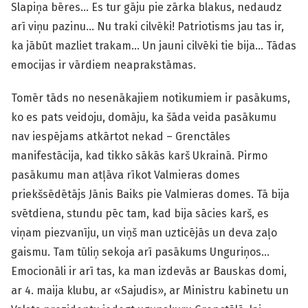
Slapiņa bēres… Es tur gāju pie zārka blakus, nedaudz
arī viņu pazinu… Nu traki cilvēki! Patriotisms jau tas ir,
ka jābūt mazliet trakam… Un jauni cilvēki tie bija… Tādas
emocijas ir vārdiem neaprakstāmas.
Tomēr tāds no nesenākajiem notikumiem ir pasākums,
ko es pats veidoju, domāju, ka šāda veida pasākumu
nav iespējams atkārtot nekad – Grenctāles
manifestācija, kad tikko sākās karš Ukrainā. Pirmo
pasākumu man atļāva rīkot Valmieras domes
priekšsēdētājs Jānis Baiks pie Valmieras domes. Tā bija
svētdiena, stundu pēc tam, kad bija sācies karš, es
viņam piezvanīju, un viņš man uzticējās un deva zaļo
gaismu. Tam tūliņ sekoja arī pasākums Unguriņos…
Emocionāli ir arī tas, ka man izdevās ar Bauskas domi,
ar 4. maija klubu, ar «Sajudis», ar Ministru kabinetu un