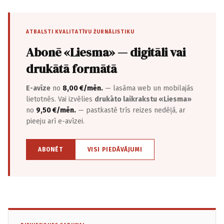
ATBALSTI KVALITATĪVU ŽURNĀLISTIKU
Abonē «Liesma» — digitāli vai
drukātā formātā
E-avīze
no
8,00 €/mēn.
— lasāma web un mobilajās
lietotnēs. Vai izvēlies
drukāto laikrakstu «Liesma»
no
9,50 €/mēn.
— pastkastē trīs reizes nedēļā, ar
pieeju arī e-avīzei.
ABONĒT
VISI PIEDĀVĀJUMI