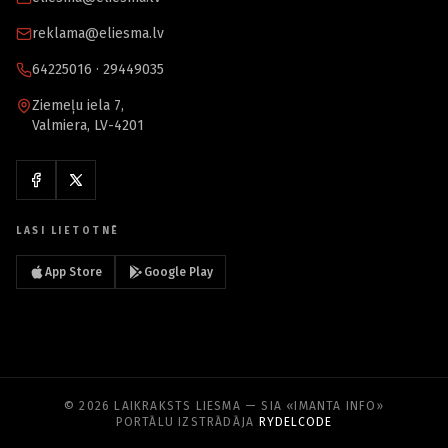
reklama@eliesma.lv
64225016 · 29449035
Ziemeļu iela 7,
Valmiera, LV-4201
LASI LIETOTNĒ
App Store
Google Play
© 2026 LAIKRAKSTS LIESMA — SIA «IMANTA INFO»
PORTĀLU IZSTRĀDĀJA
RYDELCODE