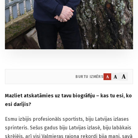
A
A
A
BURTU IZMĒRS
Mazliet atskatāmies uz tavu biogrāfiju – kas tu esi, ko
esi darījis?
Esmu izbijis profesionāls sportists, biju Latvijas izlases
sprinteris. Sešus gadus biju Latvijas izlasē, biju labākais
skrējējs, arī visi Valmieras rajona rekordi bija mani, savā