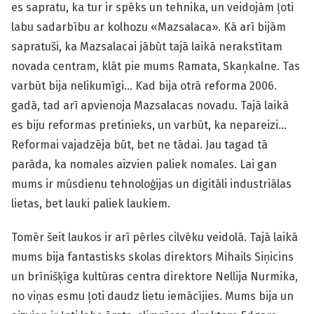
es sapratu, ka tur ir spēks un tehnika, un veidojām ļoti
labu sadarbību ar kolhozu «Mazsalaca». Kā arī bijām
sapratuši, ka Mazsalacai jābūt tajā laikā nerakstītam
novada centram, klāt pie mums Ramata, Skaņkalne. Tas
varbūt bija nelikumīgi… Kad bija otrā reforma 2006.
gadā, tad arī apvienoja Mazsalacas novadu. Tajā laikā
es biju reformas pretinieks, un varbūt, ka nepareizi…
Reformai vajadzēja būt, bet ne tādai. Jau tagad tā
parāda, ka nomales aizvien paliek nomales. Lai gan
mums ir mūsdienu tehnoloģijas un digitāli industriālas
lietas, bet lauki paliek laukiem.
Tomēr šeit laukos ir arī pērles cilvēku veidolā. Tajā laikā
mums bija fantastisks skolas direktors Mihails Siņicins
un brīnišķīga kultūras centra direktore Nellija Nurmika,
no viņas esmu ļoti daudz lietu iemācījies. Mums bija un