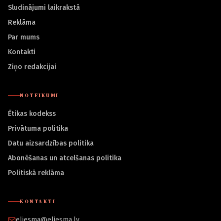
Sludinājumi laikrakstā
Reklāma
Par mums
Kontakti
Ziņo redakcijai
NOTEIKUMI
Ētikas kodekss
Privātuma politika
Datu aizsardzības politika
Abonēšanas un atcelšanas politika
Politiskā reklāma
KONTAKTI
eliesma@eliesma.lv