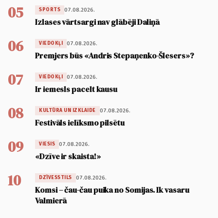
05
07.08.2026.
SPORTS
Izlases vārtsargi nav glābēji Daliņā
06
07.08.2026.
VIEDOKĻI
Premjers būs «Andris Stepaņenko-Šlesers»?
07
07.08.2026.
VIEDOKĻI
Ir iemesls pacelt kausu
08
07.08.2026.
KULTŪRA UN IZKLAIDE
Festivāls ielīksmo pilsētu
09
07.08.2026.
VIESIS
«Dzīve ir skaista!»
10
07.08.2026.
DZĪVESSTILS
Komsi – čau-čau puika no Somijas. Ik vasaru
Valmierā