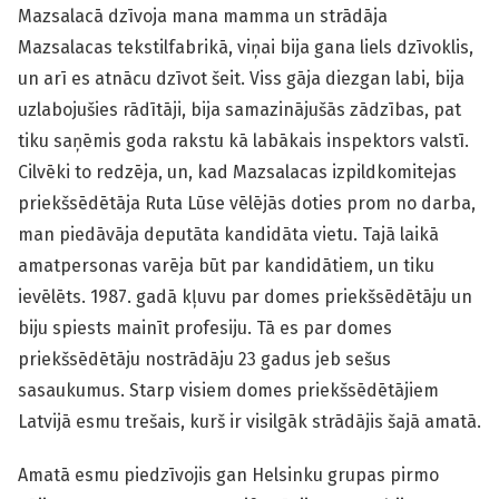
Mazsalacā dzīvoja mana mamma un strādāja
Mazsalacas tekstilfabrikā, viņai bija gana liels dzīvoklis,
un arī es atnācu dzīvot šeit. Viss gāja diezgan labi, bija
uzlabojušies rādītāji, bija samazinājušās zādzības, pat
tiku saņēmis goda rakstu kā labākais inspektors valstī.
Cilvēki to redzēja, un, kad Mazsalacas izpildkomitejas
priekšsēdētāja Ruta Lūse vēlējās doties prom no darba,
man piedāvāja deputāta kandidāta vietu. Tajā laikā
amatpersonas varēja būt par kandidātiem, un tiku
ievēlēts. 1987. gadā kļuvu par domes priekšsēdētāju un
biju spiests mainīt profesiju. Tā es par domes
priekšsēdētāju nostrādāju 23 gadus jeb sešus
sasaukumus. Starp visiem domes priekšsēdētājiem
Latvijā esmu trešais, kurš ir visilgāk strādājis šajā amatā.
Amatā esmu piedzīvojis gan Helsinku grupas pirmo