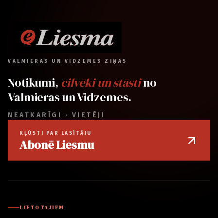
VALMIERAS UN VIDZEMES ZIŅAS
Notikumi,
cilvēki un stāsti
no
Valmieras un Vidzemes.
NEATKARĪGI · VIETĒJI
KĻŪSTI PAR LASĪTĀJU
Abonē Liesmu
LIETOTĀJIEM