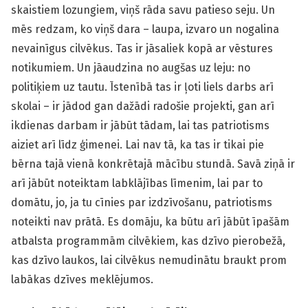
skaistiem lozungiem, viņš rāda savu patieso seju. Un
mēs redzam, ko viņš dara – laupa, izvaro un nogalina
nevainīgus cilvēkus. Tas ir jāsaliek kopā ar vēstures
notikumiem. Un jāaudzina no augšas uz leju: no
politiķiem uz tautu. Īstenībā tas ir ļoti liels darbs arī
skolai – ir jādod gan dažādi radošie projekti, gan arī
ikdienas darbam ir jābūt tādam, lai tas patriotisms
aiziet arī līdz ģimenei. Lai nav tā, ka tas ir tikai pie
bērna tajā vienā konkrētajā mācību stundā. Savā ziņā ir
arī jābūt noteiktam labklājības līmenim, lai par to
domātu, jo, ja tu cīnies par izdzīvošanu, patriotisms
noteikti nav prātā. Es domāju, ka būtu arī jābūt īpašām
atbalsta programmām cilvēkiem, kas dzīvo pierobežā,
kas dzīvo laukos, lai cilvēkus nemudinātu braukt prom
labākas dzīves meklējumos.