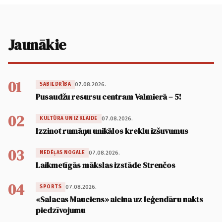
Jaunākie
01
07.08.2026.
SABIEDRĪBA
Pusaudžu resursu centram Valmierā – 5!
02
07.08.2026.
KULTŪRA UN IZKLAIDE
Izzinot rumāņu unikālos kreklu izšuvumus
03
07.08.2026.
NEDĒĻAS NOGALE
Laikmetīgās mākslas izstāde Strenčos
04
07.08.2026.
SPORTS
«Salacas Mauciens» aicina uz leģendāru nakts
piedzīvojumu