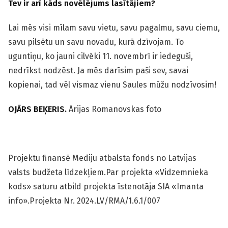
Tev ir arī kāds novēlējums lasītājiem?
Lai mēs visi mīlam savu vietu, savu pagalmu, savu ciemu,
savu pilsētu un savu novadu, kurā dzīvojam. To
uguntiņu, ko jauni cilvēki 11. novembrī ir iedeguši,
nedrīkst nodzēst. Ja mēs darīsim paši sev, savai
kopienai, tad vēl vismaz vienu Saules mūžu nodzīvosim!
OJĀRS BEĶERIS.
Ārijas Romanovskas foto
Projektu finansē Mediju atbalsta fonds no Latvijas
valsts budžeta līdzekļiem.Par projekta «Vidzemnieka
kods» saturu atbild projekta īstenotāja SIA «Imanta
info».Projekta Nr. 2024.LV/RMA/1.6.1/007