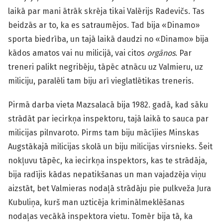
laikā par mani ātrāk skrēja tikai Valērijs Radevičs. Tas
beidzās ar to, ka es satraumējos. Tad bija «Dinamo»
sporta biedrība, un tajā laikā daudzi no «Dinamo» bija
kādos amatos vai nu milicijā, vai citos
orgānos
. Par
treneri palikt negribēju, tāpēc atnācu uz Valmieru, uz
miliciju, paralēli tam biju arī vieglatlētikas treneris.
Pirmā darba vieta Mazsalacā bija 1982. gadā, kad sāku
strādāt par iecirkņa inspektoru, tajā laikā to sauca par
milicijas pilnvaroto. Pirms tam biju mācījies Minskas
Augstākajā milicijas skolā un biju milicijas virsnieks. Šeit
nokļuvu tāpēc, ka iecirkņa inspektors, kas te strādāja,
bija radījis kādas nepatikšanas un man vajadzēja viņu
aizstāt, bet Valmieras nodaļā strādāju pie pulkveža Jura
Kubuliņa, kurš man uzticēja kriminālmeklēšanas
nodaļas vecākā inspektora vietu. Tomēr bija tā, ka