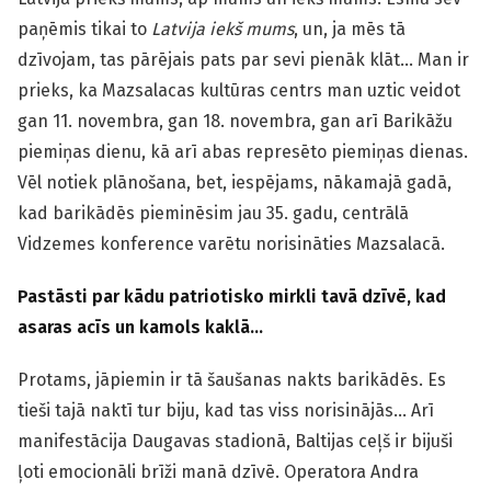
paņēmis tikai to
Latvija iekš mums
, un, ja mēs tā
dzīvojam, tas pārējais pats par sevi pienāk klāt… Man ir
prieks, ka Mazsalacas kultūras centrs man uztic veidot
gan 11. novembra, gan 18. novembra, gan arī Barikāžu
piemiņas dienu, kā arī abas represēto piemiņas dienas.
Vēl notiek plānošana, bet, iespējams, nākamajā gadā,
kad barikādēs pieminēsim jau 35. gadu, centrālā
Vidzemes konference varētu norisināties Mazsalacā.
Pastāsti par kādu patriotisko mirkli tavā dzīvē, kad
asaras acīs un kamols kaklā…
Protams, jāpiemin ir tā šaušanas nakts barikādēs. Es
tieši tajā naktī tur biju, kad tas viss norisinājās… Arī
manifestācija Daugavas stadionā, Baltijas ceļš ir bijuši
ļoti emocionāli brīži manā dzīvē. Operatora Andra