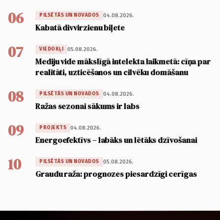
06
04.08.2026.
PILSĒTĀS UN NOVADOS
Kabatā divvirzienu biļete
07
05.08.2026.
VIEDOKĻI
Mediju vide mākslīgā intelekta laikmetā: cīņa par
realitāti, uzticēšanos un cilvēku domāšanu
08
04.08.2026.
PILSĒTĀS UN NOVADOS
Ražas sezonai sākums ir labs
09
04.08.2026.
PROJEKTS
Energoefektīvs – labāks un lētāks dzīvošanai
10
05.08.2026.
PILSĒTĀS UN NOVADOS
Graudu raža: prognozes piesardzīgi cerīgas