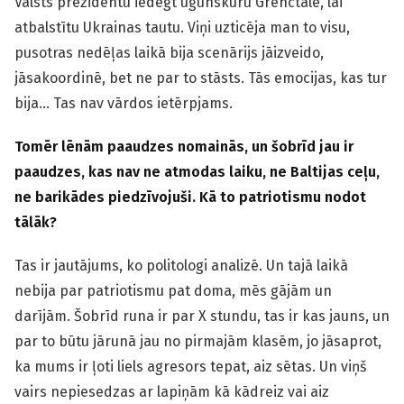
Valsts prezidentu iedegt ugunskuru Grenctālē, lai
atbalstītu Ukrainas tautu. Viņi uzticēja man to visu,
pusotras nedēļas laikā bija scenārijs jāizveido,
jāsakoordinē, bet ne par to stāsts. Tās emocijas, kas tur
bija… Tas nav vārdos ietērpjams.
Tomēr lēnām paaudzes nomainās, un šobrīd jau ir
paaudzes, kas nav ne atmodas laiku, ne Baltijas ceļu,
ne barikādes piedzīvojuši. Kā to patriotismu nodot
tālāk?
Tas ir jautājums, ko politologi analizē. Un tajā laikā
nebija par patriotismu pat doma, mēs gājām un
darījām. Šobrīd runa ir par X stundu, tas ir kas jauns, un
par to būtu jārunā jau no pirmajām klasēm, jo jāsaprot,
ka mums ir ļoti liels agresors tepat, aiz sētas. Un viņš
vairs nepiesedzas ar lapiņām kā kādreiz vai aiz