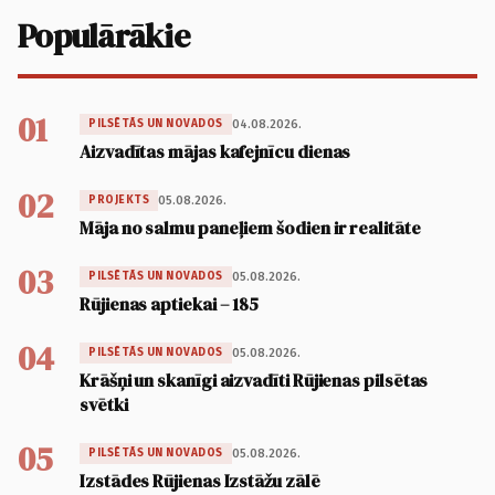
Populārākie
01
04.08.2026.
PILSĒTĀS UN NOVADOS
Aizvadītas mājas kafejnīcu dienas
02
05.08.2026.
PROJEKTS
Māja no salmu paneļiem šodien ir realitāte
03
05.08.2026.
PILSĒTĀS UN NOVADOS
Rūjienas aptiekai – 185
04
05.08.2026.
PILSĒTĀS UN NOVADOS
Krāšņi un skanīgi aizvadīti Rūjienas pilsētas
svētki
05
05.08.2026.
PILSĒTĀS UN NOVADOS
Izstādes Rūjienas Izstāžu zālē