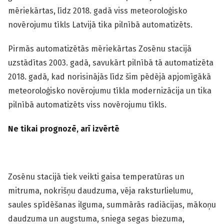
mēriekārtas, līdz 2018. gadā viss meteoroloģisko
novērojumu tīkls Latvijā tika pilnībā automatizēts.
Pirmās automatizētās mēriekārtas Zosēnu stacijā
uzstādītas 2003. gadā, savukārt pilnībā tā automatizēta
2018. gadā, kad norisinājās līdz šim pēdējā apjomīgākā
meteoroloģisko novērojumu tīkla modernizācija un tika
pilnībā automatizēts viss novērojumu tīkls.
Ne tikai prognozē, arī izvērtē
Zosēnu stacijā tiek veikti gaisa temperatūras un
mitruma, nokrišņu daudzuma, vēja raksturlielumu,
saules spīdēšanas ilguma, summārās radiācijas, mākoņu
daudzuma un augstuma, sniega segas biezuma,