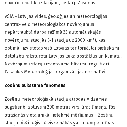
novērojumu tīkla stacijām, tostarp Zosēnos.
VSIA «Latvijas Vides, ģeoloģijas un meteoroloģijas
centrs» veic meteoroloģiskos novērojumus
nepārtrauktā darba režīmā 33 automātiskajās
novērojumu stacijās (~1 stacija uz 2000 km²), kas
optimāli izvietotas visā Latvijas teritorijā, lai pietiekami
detalizēti raksturotu Latvijas laika apstākļus un klimatu.
Novērojumu staciju izvietojuma blīvumu regulē arī
Pasaules Meteoroloģijas organizācijas normatīvi.
Zosēnu aukstuma fenomens
Zosēnu meteoroloģiskā stacija atrodas Vidzemes
augstienē, aptuveni 200 metrus virs jūras līmeņa. Tās
atrašanās vieta unikāli ietekmē mērījumus – Zosēnu
stacija bieži reģistrē viszemākās gaisa temperatūras