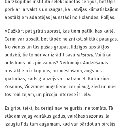
Dārzkopības institūtā selekcionētos ceriņus, bet Uģis
pērk arī ārvalstīs un raugās, kā Latvijas klimatiskajiem
apstākļiem adaptējas jaunstādi no Holandes, Polijas.
«Dažkārt pat grūti saprast, kas tiem patīk, kas kaitē.
Ceriņi var apsalt, bet tāpēc neiznīkst, sliktāk paaugas.
No vienas un tās pašas grupas, līdzīgos apstākļos
audzēti, tie tomēr var izrādīt savu
raksturu.
Vai tikai
aukstums būs pie vainas? Nedomāju. Audzēšanas
apstākļiem ir kopums, arī mēslošana, augsnes
īpatnības, kāds grauzējs var patraucēt. Katrā ziņā
Zosēnos, Vidzemes augstienē, ceriņi aug, zied un mēs
tos realizējam, un pircēju interese ir liela.
Es gribu teikt, ka ceriņš nav ne gurķis, ne tomāts. Tā
stādam vajag vairākus gadus, vairākas sezonas, lai
izaugtu līdz tam augumam, kad var pārdot un pircējs