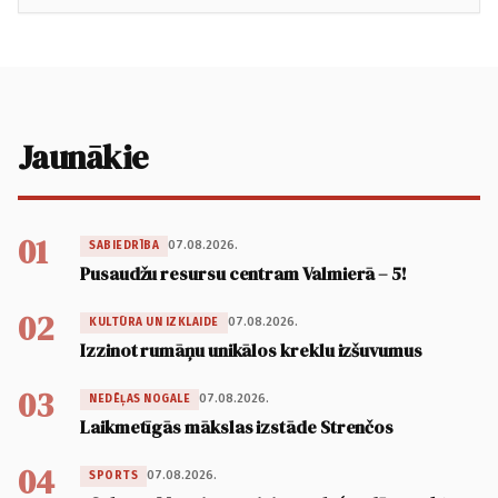
Jaunākie
01
07.08.2026.
SABIEDRĪBA
Pusaudžu resursu centram Valmierā – 5!
02
07.08.2026.
KULTŪRA UN IZKLAIDE
Izzinot rumāņu unikālos kreklu izšuvumus
03
07.08.2026.
NEDĒĻAS NOGALE
Laikmetīgās mākslas izstāde Strenčos
04
07.08.2026.
SPORTS