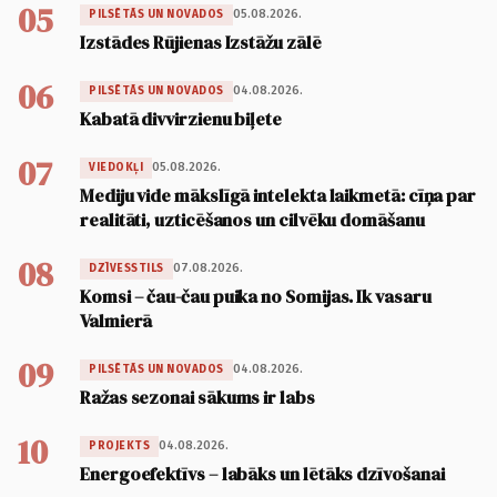
05
05.08.2026.
PILSĒTĀS UN NOVADOS
Izstādes Rūjienas Izstāžu zālē
06
04.08.2026.
PILSĒTĀS UN NOVADOS
Kabatā divvirzienu biļete
07
05.08.2026.
VIEDOKĻI
Mediju vide mākslīgā intelekta laikmetā: cīņa par
realitāti, uzticēšanos un cilvēku domāšanu
08
07.08.2026.
DZĪVESSTILS
Komsi – čau-čau puika no Somijas. Ik vasaru
Valmierā
09
04.08.2026.
PILSĒTĀS UN NOVADOS
Ražas sezonai sākums ir labs
10
04.08.2026.
PROJEKTS
Energoefektīvs – labāks un lētāks dzīvošanai