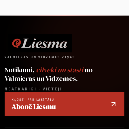
VALMIERAS UN VIDZEMES ZIŅAS
Notikumi,
cilvēki un stāsti
no
Valmieras un Vidzemes.
NEATKARĪGI · VIETĒJI
KĻŪSTI PAR LASĪTĀJU
Abonē Liesmu