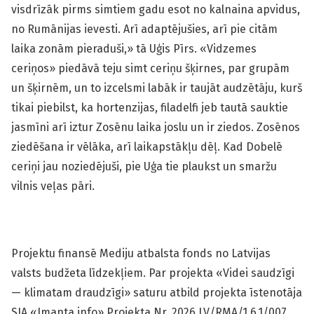
visdrīzāk pirms simtiem gadu esot no kalnaina apvidus,
no Rumānijas ievesti. Arī adaptējušies, arī pie citām
laika zonām pieraduši,» tā Uģis Pīrs. «Vidzemes
ceriņos» piedāvā teju simt ceriņu šķirnes, par grupām
un šķirnēm, un to izcelsmi labāk ir taujāt audzētāju, kurš
tikai piebilst, ka hortenzijas, filadelfi jeb tautā sauktie
jasmīni arī iztur Zosēnu laika joslu un ir ziedos. Zosēnos
ziedēšana ir vēlāka, arī laikapstākļu dēļ. Kad Dobelē
ceriņi jau noziedējuši, pie Uģa tie plaukst un smaržu
vilnis veļas pāri.
Projektu finansē Mediju atbalsta fonds no Latvijas
valsts budžeta līdzekļiem. Par projekta «Videi saudzīgi
— klimatam draudzīgi» saturu atbild projekta īstenotāja
SIA «Imanta info».Projekta Nr. 2026.LV/RMA/1.6.1/007