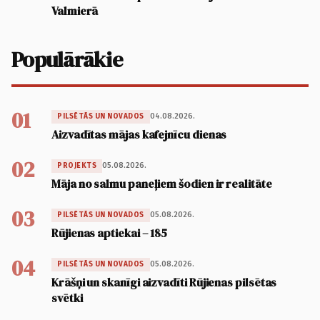
Valmierā
Populārākie
01
04.08.2026.
PILSĒTĀS UN NOVADOS
Aizvadītas mājas kafejnīcu dienas
02
05.08.2026.
PROJEKTS
Māja no salmu paneļiem šodien ir realitāte
03
05.08.2026.
PILSĒTĀS UN NOVADOS
Rūjienas aptiekai – 185
04
05.08.2026.
PILSĒTĀS UN NOVADOS
Krāšņi un skanīgi aizvadīti Rūjienas pilsētas
svētki