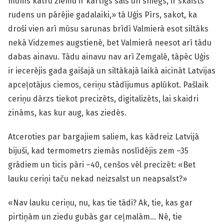
mums katru ziemu ir kārtīgs sals un sniegs, ir skaists
rudens un pārējie gadalaiki,» tā Uģis Pīrs, sakot, ka
droši vien arī mūsu sarunas brīdī Valmierā esot siltāks
nekā Vidzemes augstienē, bet Valmierā neesot arī tādu
dabas ainavu. Tādu ainavu nav arī Zemgalē, tāpēc Uģis
ir iecerējis gada gaišajā un siltākajā laikā aicināt Latvijas
apceļotājus ciemos, ceriņu stādījumus aplūkot. Pašlaik
ceriņu dārzs tiekot precizēts, digitalizēts, lai skaidri
zināms, kas kur aug, kas ziedēs.
Atceroties par bargajiem saliem, kas kādreiz Latvijā
bijuši, kad termometrs ziemās noslīdējis zem –35
grādiem un ticis pāri –40, cenšos vēl precizēt: «Bet
lauku ceriņi taču nekad neizsalst un neapsalst?»
«Nav lauku ceriņu, nu, kas tie tādi? Ak, tie, kas gar
pirtiņām un ziedu gubās gar ceļmalām… Nē, tie