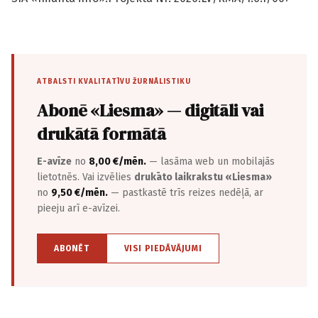
ATBALSTI KVALITATĪVU ŽURNĀLISTIKU
Abonē «Liesma» — digitāli vai
drukātā formātā
E-avīze
no
8,00 €/mēn.
— lasāma web un mobilajās
lietotnēs. Vai izvēlies
drukāto laikrakstu «Liesma»
no
9,50 €/mēn.
— pastkastē trīs reizes nedēļā, ar
pieeju arī e-avīzei.
ABONĒT
VISI PIEDĀVĀJUMI