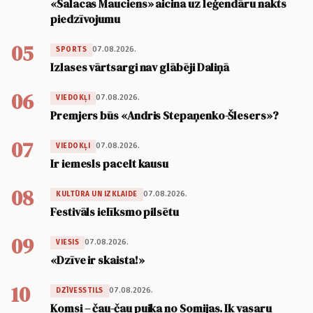
«Salacas Mauciens» aicina uz leģendāru nakts
piedzīvojumu
05
07.08.2026.
SPORTS
Izlases vārtsargi nav glābēji Daliņā
06
07.08.2026.
VIEDOKĻI
Premjers būs «Andris Stepaņenko-Šlesers»?
07
07.08.2026.
VIEDOKĻI
Ir iemesls pacelt kausu
08
07.08.2026.
KULTŪRA UN IZKLAIDE
Festivāls ielīksmo pilsētu
09
07.08.2026.
VIESIS
«Dzīve ir skaista!»
10
07.08.2026.
DZĪVESSTILS
Komsi – čau-čau puika no Somijas. Ik vasaru