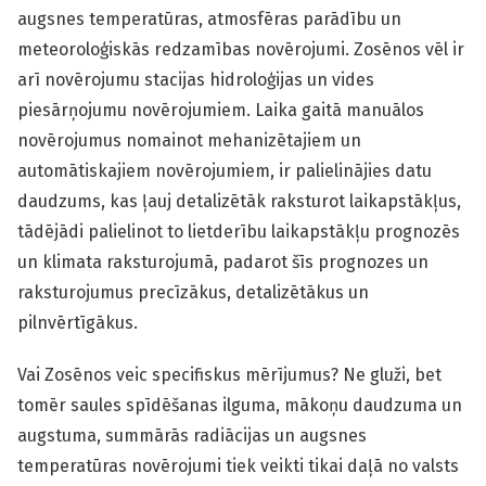
augsnes temperatūras, atmosfēras parādību un
meteoroloģiskās redzamības novērojumi. Zosēnos vēl ir
arī novērojumu stacijas hidroloģijas un vides
piesārņojumu novērojumiem. Laika gaitā manuālos
novērojumus nomainot mehanizētajiem un
automātiskajiem novērojumiem, ir palielinājies datu
daudzums, kas ļauj detalizētāk raksturot laikapstākļus,
tādējādi palielinot to lietderību laikapstākļu prognozēs
un klimata raksturojumā, padarot šīs prognozes un
raksturojumus precīzākus, detalizētākus un
pilnvērtīgākus.
Vai Zosēnos veic specifiskus mērījumus? Ne gluži, bet
tomēr saules spīdēšanas ilguma, mākoņu daudzuma un
augstuma, summārās radiācijas un augsnes
temperatūras novērojumi tiek veikti tikai daļā no valsts