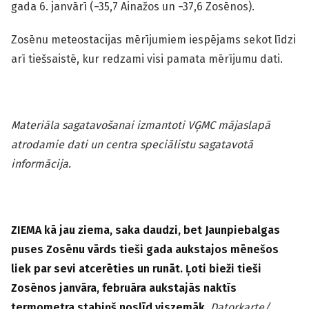
gada 6. janvārī (−35,7 Ainažos un −37,6 Zosēnos).
Zosēnu meteostacijas mērījumiem iespējams sekot līdzi
arī tiešsaistē, kur redzami visi pamata mērījumu dati.
Materiāla sagatavošanai izmantoti VĢMC mājaslapā
atrodamie dati un centra speciālistu sagatavotā
informācija.
ZIEMA kā jau ziema, saka daudzi, bet Jaunpiebalgas
puses Zosēnu vārds tieši gada aukstajos mēnešos
liek par sevi atcerēties un runāt. Ļoti bieži tieši
Zosēnos janvāra, februāra aukstajās naktīs
termometra stabiņš noslīd viszemāk.
Datorkarte/