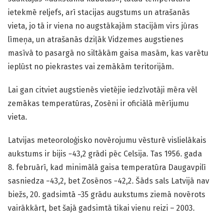
ietekmē reljefs, arī stacijas augstums un atrašanās
vieta, jo tā ir viena no augstākajām stacijām virs jūras
līmeņa, un atrašanās dziļāk Vidzemes augstienes
masīvā to pasargā no siltākām gaisa masām, kas varētu
ieplūst no piekrastes vai zemākām teritorijām.
Lai gan citviet augstienēs vietējie iedzīvotāji mēra vēl
zemākas temperatūras, Zosēni ir oficiālā mērījumu
vieta.
Latvijas meteoroloģisko novērojumu vēsturē vislielākais
aukstums ir bijis −43,2 grādi pēc Celsija. Tas 1956. gada
8. februārī, kad minimālā gaisa temperatūra Daugavpilī
sasniedza −43,2, bet Zosēnos −42,2. Šāds sals Latvijā nav
biežs, 20. gadsimtā −35 grādu aukstums ziemā novērots
vairākkārt, bet šajā gadsimtā tikai vienu reizi – 2003.