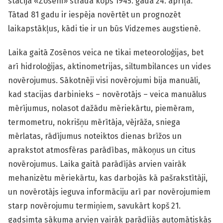
stacija «Zosēni» strādā kopš 1945. gada 24. aprīļa.
Tātad 81 gadu ir iespēja novērtēt un prognozēt
laikapstākļus, kādi tie ir un būs Vidzemes augstienē.
Laika gaitā Zosēnos veica ne tikai meteoroloģijas, bet
arī hidroloģijas, aktinometrijas, siltumbilances un vides
novērojumus. Sākotnēji visi novērojumi bija manuāli,
kad stacijas darbinieks – novērotājs – veica manuālus
mērījumus, nolasot dažādu mēriekārtu, piemēram,
termometru, nokrišņu mērītāja, vējrāža, sniega
mērlatas, rādījumus noteiktos dienas brīžos un
aprakstot atmosfēras parādības, mākoņus un citus
novērojumus. Laika gaitā parādījās arvien vairāk
mehanizētu mēriekārtu, kas darbojās kā pašrakstītāji,
un novērotājs ieguva informāciju arī par novērojumiem
starp novērojumu termiņiem, savukārt kopš 21.
gadsimta sākuma arvien vairāk parādījās automātiskās