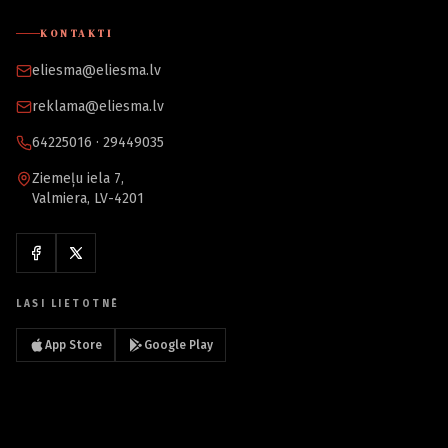
KONTAKTI
eliesma@eliesma.lv
reklama@eliesma.lv
64225016 · 29449035
Ziemeļu iela 7,
Valmiera, LV-4201
LASI LIETOTNĒ
App Store
Google Play