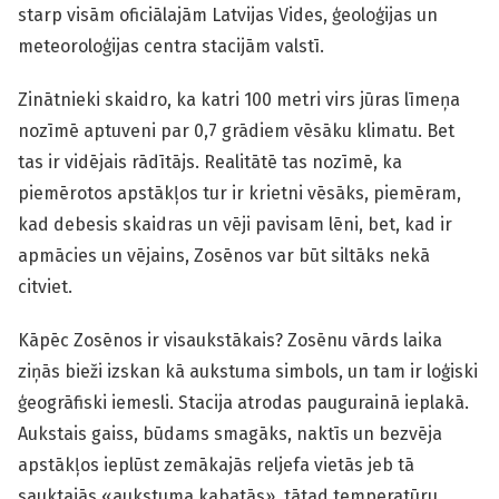
starp visām oficiālajām Latvijas Vides, ģeoloģijas un
meteoroloģijas centra stacijām valstī.
Zinātnieki skaidro, ka katri 100 metri virs jūras līmeņa
nozīmē aptuveni par 0,7 grādiem vēsāku klimatu. Bet
tas ir vidējais rādītājs. Realitātē tas nozīmē, ka
piemērotos apstākļos tur ir krietni vēsāks, piemēram,
kad debesis skaidras un vēji pavisam lēni, bet, kad ir
apmācies un vējains, Zosēnos var būt siltāks nekā
citviet.
Kāpēc Zosēnos ir visaukstākais? Zosēnu vārds laika
ziņās bieži izskan kā aukstuma simbols, un tam ir loģiski
ģeogrāfiski iemesli. Stacija atrodas paugurainā ieplakā.
Aukstais gaiss, būdams smagāks, naktīs un bezvēja
apstākļos ieplūst zemākajās reljefa vietās jeb tā
sauktajās «aukstuma kabatās», tātad temperatūru