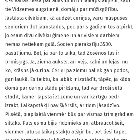
«Es vairāk nekā par aukstumu un laikapstākļiem, kādi
tie Vidzemes augstienē, domāju par mūžizglītību.
Jāstāsta cilvēkiem, kā audzēt ceriņus, varu mūspuses
senioriem dot jaunstādus, pēc pāris gadiem tos atpirkt,
jo esam divu cilvēku ģimene un ar visiem darbiem
nemaz netiekam galā. Šodien pierakstīju 3500.
pasūtījumu. Bet, ja par to laiku, tad Zosēnos tas ir
brīnišķīgs. Jā, ziemā auksts, arī vējš, kalni un lejas, nu
ko, krāsns jākurina. Ceriņi pa ziemu paliek gan podos,
gan laukā. Es teiktu, ka labāk ir izstādīt, tāpēc, ja kāds
domā par ceriņu stādu pirkšanu, tad var droši sētā
stādīt, kamēr lāpsta iet zemē un var kārtīgu bedri
izrakt. Laikapstākļi nav šķērslis, ar tiem jāsadzīvo.
Pilsētā, piepilsētā vienmēr būs par vismaz trim grādiem
siltāks. Pats esmu bijis rīdzinieks un, atbraucot šeit,
vienmēr jutu šo laikapstākļu atšķirību, bet tieši tāpēc