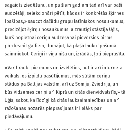
sagaidīs ziedēšanu, un pa šiem gadiem tad arī var paši
audzētāji, selekcionāri pētīt, kādas ir konkrētās šķirnes
īpašības,» saucot dažādu grupu latīniskos nosaukumus,
precizējot šķirņu nosaukumus, aizrautīgi stāstīja Uģis,
kurš nopietnai ceriņu audzēšanai pievērsies pirms
pārdesmit gadiem, domājot, kā plašā lauku īpašumā
saimniekot. Ceriņi ir viņa niša un, izrādās, ļoti pieprasīta.
«Var braukt pie mums un izvēlēties, bet ir arī interneta
veikals, es izpildu pasūtījumus, mēs sūtām ceriņu
stādus pa Baltijas valstīm, arī uz Somiju, Zviedriju, un
būs Vidzemes ceriņi arī Kiprā un citās dienvidvalstīs,» tā
Uģis, sakot, ka līdzīgi kā citās lauksaimniecības un arī
ražošanas nozarēs pieprasījums ir lielāks par
piedāvājumu.