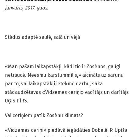
janvāris, 2017. gads.
Stādus adaptē saulē, salā un vējā
«Man pašam laikapstākļi, kādi tie ir Zosēnos, galīgi
netraucē. Neesmu karstummīlis,» aicināts uz sarunu
par to, vai laikapstākļi ietekmē darbu, saka
stādaudzētavas «Vidzemes ceriņi» vadītājs un darītājs
UĢIS PĪRS.
Vai ceriņiem patīk Zosēnu klimats?
«Vidzemes ceriņi» piedāvā iegādāties Dobelē, P. Upīša