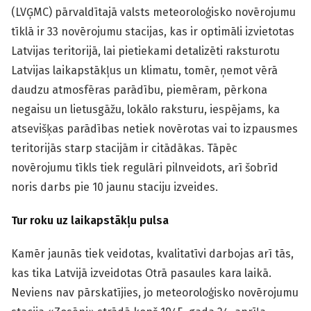
(LVĢMC) pārvaldītajā valsts meteoroloģisko novērojumu
tīklā ir 33 novērojumu stacijas, kas ir optimāli izvietotas
Latvijas teritorijā, lai pietiekami detalizēti raksturotu
Latvijas laikapstākļus un klimatu, tomēr, ņemot vērā
daudzu atmosfēras parādību, piemēram, pērkona
negaisu un lietusgāžu, lokālo raksturu, iespējams, ka
atsevišķas parādības netiek novērotas vai to izpausmes
teritorijās starp stacijām ir citādākas. Tāpēc
novērojumu tīkls tiek regulāri pilnveidots, arī šobrīd
noris darbs pie 10 jaunu staciju izveides.
Tur roku uz laikapstākļu pulsa
Kamēr jaunās tiek veidotas, kvalitatīvi darbojas arī tās,
kas tika Latvijā izveidotas Otrā pasaules kara laikā.
Neviens nav pārskatījies, jo meteoroloģisko novērojumu