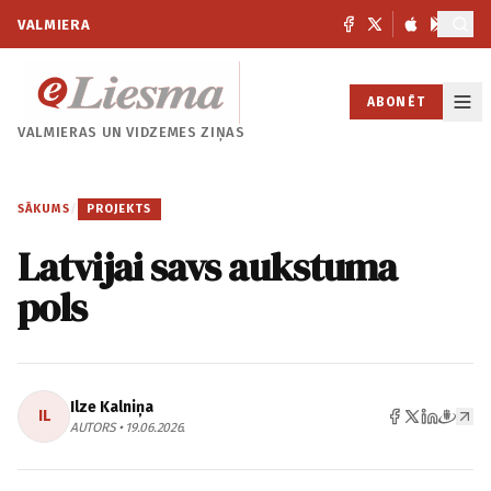
VALMIERA
ABONĒT
VALMIERAS UN
VIDZEMES ZIŅAS
SĀKUMS
/
PROJEKTS
Latvijai savs aukstuma
pols
Ilze Kalniņa
IL
AUTORS • 19.06.2026.