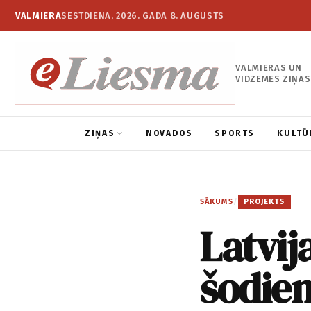
VALMIERA
SESTDIENA, 2026. GADA 8. AUGUSTS
VALMIERAS UN
VIDZEMES ZIŅAS
ZIŅAS
NOVADOS
SPORTS
KULTŪ
SĀKUMS
/
PROJEKTS
Latvij
šodie