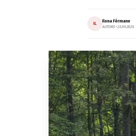
Ilona Fērmane
IL
AUTORS • 23.09.2025.