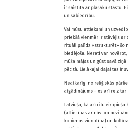
ir saistīta ar plašāku stāstu.
un sabiedrību.
Vai mūsu attieksmi un uzvedīb
priekšā vienmēr ir stāvējis a
rituāli palīdz «strukturēt» šo
biedējoša. Nereti var novērot
mūža mājas un gūst savā ziņā
pēc tā. Lielākajai daļai tas ir s
Neatkarīgi no reliģiskās pārlie
atgādinājums – es arī reiz tur
Latviešu, kā arī citu eiropiešu
(attiecības ar nāvi un nezinām
kopienas vienotība) un kultūra