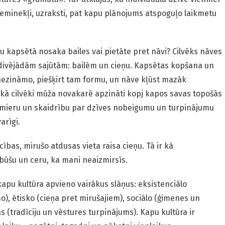
 Pieminekļi, uzraksti, pat kapu plānojums atspoguļo laikmetu
u kapsētā nosaka bailes vai pietāte pret nāvi? Cilvēks nāves
r divējādām sajūtām: bailēm un cieņu. Kapsētas kopšana un
 nezināmo, piešķirt tam formu, un nāve kļūst mazāk
, kā cilvēki mūža novakarē apzināti kopj kapos savas topošās
 mieru un skaidrību par dzīves nobeigumu un turpinājumu
varīgi.
cības, mirušo atdusas vieta raisa cieņu. Tā ir kā
 būšu un ceru, ka mani neaizmirsīs.
 kapu kultūra apvieno vairākus slāņus: eksistenciālo
o), ētisko (cieņa pret mirušajiem), sociālo (ģimenes un
s (tradīciju un vēstures turpinājums). Kapu kultūra ir