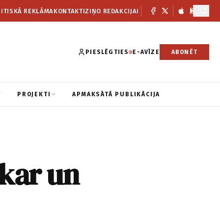
ITISKĀ REKLĀMA
KONTAKTI
ZIŅO REDAKCIJAI
PIESLĒGTIES
E-AVĪZE
ABONĒT
PROJEKTI
APMAKSĀTĀ PUBLIKĀCIJA
akar un