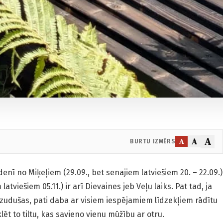
A
A
A
BURTU IZMĒRS
denī no Miķeļiem (29.09., bet senajiem latviešiem 20. – 22.09.)
latviešiem 05.11.) ir arī Dievaines jeb Veļu laiks. Pat tad, ja
zzudušas, pati daba ar visiem iespējamiem līdzekļiem rādītu
ēt to tiltu, kas savieno vienu mūžību ar otru.