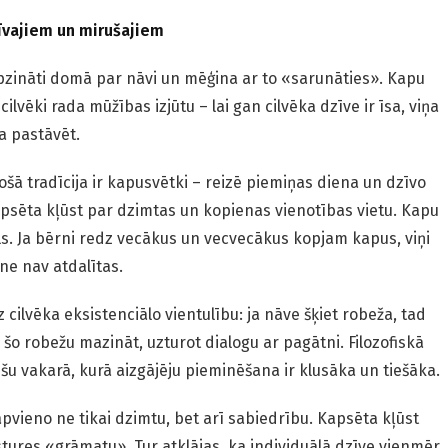
zīvajiem un mirušajiem
apzināti domā par nāvi un mēģina ar to «sarunāties». Kapu
cilvēki rada mūžības izjūtu – lai gan cilvēka dzīve ir īsa, viņa
a pastāvēt.
ošā tradīcija ir kapusvētki – reizē piemiņas diena un dzīvo
apsēta kļūst par dzimtas un kopienas vienotības vietu. Kapu
ls. Ja bērni redz vecākus un vecvecākus kopjam kapus, viņi
e nav atdalītas.
 uz cilvēka eksistenciālo vientulību: ja nāve šķiet robeža, tad
šo robežu mazināt, uzturot dialogu ar pagātni. Filozofiskā
šu vakarā, kurā aizgājēju pieminēšana ir klusāka un tiešāka.
vieno ne tikai dzimtu, bet arī sabiedrību. Kapsēta kļūst
stures «grāmatu». Tur atklājas, ka individuālā dzīve vienmēr