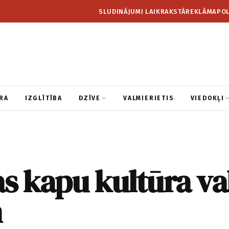
SLUDINĀJUMI LAIKRAKSTĀ
REKLĀMA
POL
RA
IZGLĪTĪBA
DZĪVE
VALMIERIETIS
VIEDOKĻI
as kapu kultūra v
n