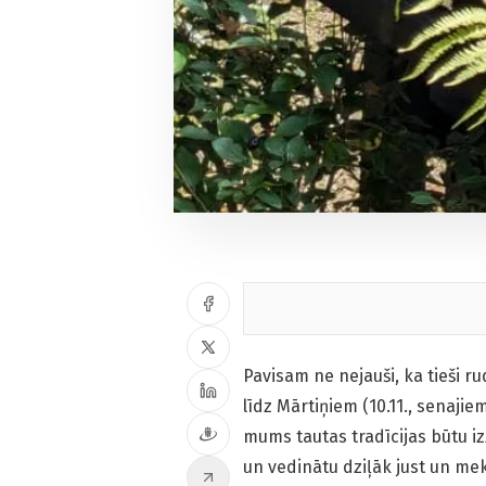
Pavisam ne nejauši, ka tieši ru
līdz Mārtiņiem (10.11., senajiem 
mums tautas tradīcijas būtu i
un vedinātu dziļāk just un mekl