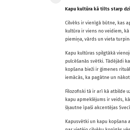
Kapu kultūra kā tilts starp d
Cilvēks ir vienīgā būtne, kas 
kultūra ir viens no veidiem, kā 
piemiņa, vārds un vieta turpin
Kapu kultūras spilgtākā vienoj
pulcēšanās svētki. Tādējādi k
kopšana bieži ir ģimenes rituā
iemācās, ka pagātne un nākotn
Filozofiski tā ir arī kā atbilde
kapu apmeklējums ir veids, kā 
šķautne īpaši akcentējas Svecī
Kapusvētki un kapu kopšana ap
par vietējo cilvēku kopīgās vē