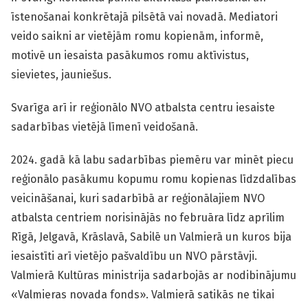
īstenošanai konkrētajā pilsētā vai novadā. Mediatori
veido saikni ar vietējām romu kopienām, informē,
motivē un iesaista pasākumos romu aktīvistus,
sievietes, jauniešus.
Svarīga arī ir reģionālo NVO atbalsta centru iesaiste
sadarbības vietējā līmenī veidošanā.
2024. gadā kā labu sadarbības piemēru var minēt piecu
reģionālo pasākumu kopumu romu kopienas līdzdalības
veicināšanai, kuri sadarbībā ar reģionālajiem NVO
atbalsta centriem norisinājās no februāra līdz aprīlim
Rīgā, Jelgavā, Krāslavā, Sabilē un Valmierā un kuros bija
iesaistīti arī vietējo pašvaldību un NVO pārstāvji.
Valmierā Kultūras ministrija sadarbojās ar nodibinājumu
«Valmieras novada fonds». Valmierā satikās ne tikai