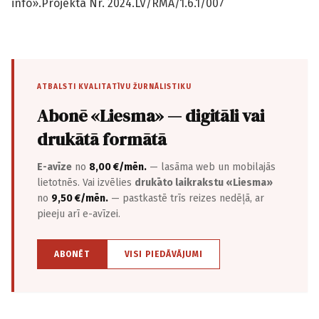
info».Projekta Nr. 2024.LV/RMA/1.6.1/007
ATBALSTI KVALITATĪVU ŽURNĀLISTIKU
Abonē «Liesma» — digitāli vai
drukātā formātā
E-avīze
no
8,00 €/mēn.
— lasāma web un mobilajās
lietotnēs. Vai izvēlies
drukāto laikrakstu «Liesma»
no
9,50 €/mēn.
— pastkastē trīs reizes nedēļā, ar
pieeju arī e-avīzei.
ABONĒT
VISI PIEDĀVĀJUMI