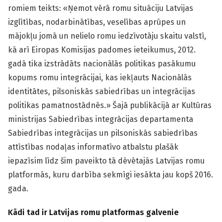
romiem teikts: «Ņemot vērā romu situāciju Latvijas
izglītības, nodarbinātības, veselības aprūpes un
mājokļu jomā un nelielo romu iedzīvotāju skaitu valstī,
kā arī Eiropas Komisijas padomes ieteikumus, 2012.
gadā tika izstrādāts nacionālās politikas pasākumu
kopums romu integrācijai, kas iekļauts Nacionālās
identitātes, pilsoniskās sabiedrības un integrācijas
politikas pamatnostādnēs.» Šajā publikācijā ar Kultūras
ministrijas Sabiedrības integrācijas departamenta
Sabiedrības integrācijas un pilsoniskās sabiedrības
attīstības nodaļas informatīvo atbalstu plašāk
iepazīsim līdz šim paveikto tā dēvētajās Latvijas romu
platformās, kuru darbība sekmīgi iesākta jau kopš 2016.
gada.
Kādi tad ir Latvijas romu platformas galvenie