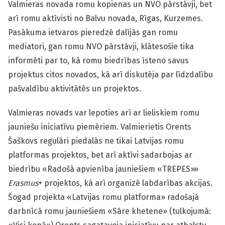
Valmieras novada romu kopienas un NVO pārstāvji, bet
arī romu aktīvisti no Balvu novada, Rīgas, Kurzemes.
Pasākuma ietvaros pieredzē dalījās gan romu
mediatori, gan romu NVO pārstāvji, klātesošie tika
informēti par to, kā romu biedrības īsteno savus
projektus citos novados, kā arī diskutēja par līdzdalību
pašvaldību aktivitātēs un projektos.
Valmieras novads var lepoties arī ar lieliskiem romu
jauniešu iniciatīvu piemēriem. Valmierietis Orents
Šaškovs regulāri piedalās ne tikai Latvijas romu
platformas projektos, bet arī aktīvi sadarbojas ar
biedrību «Radošā apvienība jauniešiem «TREPES»»
Erasmus
+ projektos, kā arī organizē labdarības akcijas.
Šogad projekta «Latvijas romu platforma» radošajā
darbnīcā romu jauniešiem «Sāre khetene» (tulkojumā: