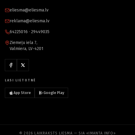
eliesma@eliesma.lv
reklama@eliesma.lv
64225016 · 29449035
Ziemeļu iela 7,
Valmiera, LV-4201
LASI LIETOTNĒ
App Store
Google Play
© 2026 LAIKRAKSTS LIESMA — SIA «IMANTA INFO»