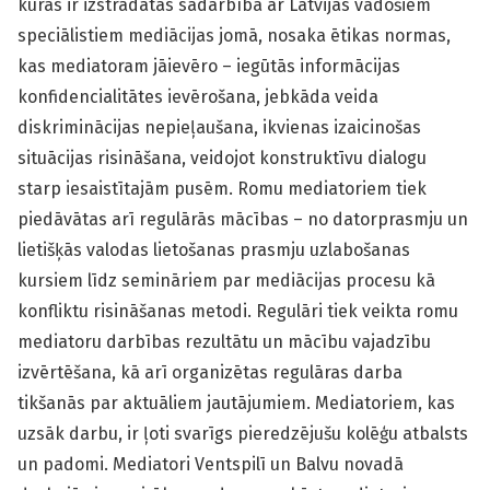
kuras ir izstrādātas sadarbībā ar Latvijas vadošiem
speciālistiem mediācijas jomā, nosaka ētikas normas,
kas mediatoram jāievēro – iegūtās informācijas
konfidencialitātes ievērošana, jebkāda veida
diskriminācijas nepieļaušana, ikvienas izaicinošas
situācijas risināšana, veidojot konstruktīvu dialogu
starp iesaistītajām pusēm. Romu mediatoriem tiek
piedāvātas arī regulārās mācības – no datorprasmju un
lietišķās valodas lietošanas prasmju uzlabošanas
kursiem līdz semināriem par mediācijas procesu kā
konfliktu risināšanas metodi. Regulāri tiek veikta romu
mediatoru darbības rezultātu un mācību vajadzību
izvērtēšana, kā arī organizētas regulāras darba
tikšanās par aktuāliem jautājumiem. Mediatoriem, kas
uzsāk darbu, ir ļoti svarīgs pieredzējušu kolēģu atbalsts
un padomi. Mediatori Ventspilī un Balvu novadā