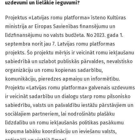
uzdevumi un lielākie ieguvumi?
Projektus «Latvijas romu platforma» īsteno Kultūras
ministrija ar Eiropas Savienības finansējumu un
līdzfinansējumu no valsts budžeta. No 2023. gada 1.
septembra norit jau 7. Latvijas romu platformas
projekts. Šo projektu mērķis ir veicināt romu iekļaušanu
sabiedrībā un uzlabot publiskās pārvaldes, nevalstisko
organizāciju un romu kopienas sadarbību,
komunikāciju, pieredzes apmaiņu un informētību.
Projektu «Latvijas romu platforma» galvenais uzdevums
ir veicināt sadarbību un dialogu starp romu pilsonisko
sabiedrību, valsts un pašvaldību iestāžu pārstāvjiem un
sociālajiem partneriem, lai nodrošinātu plašāku
līdzdalību un romu iekļaušanās politikas pasākumu
kopuma labāku koordināciju un ieviešanu valsts,