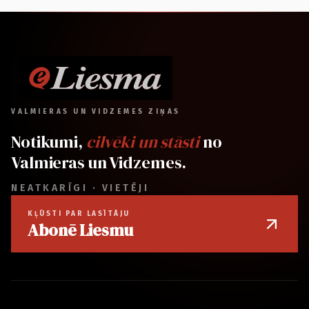
VALMIERAS UN VIDZEMES ZIŅAS
Notikumi,
cilvēki un stāsti
no
Valmieras un Vidzemes.
NEATKARĪGI · VIETĒJI
KĻŪSTI PAR LASĪTĀJU
Abonē Liesmu