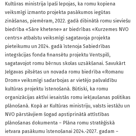
Kultūras ministrija īpaši lepojas, ka romu kopiena
veiksmīgi izmanto projekta pasākumos iegūtas
zināšanas, piemēram, 2022. gadā dibinātā romu sieviešu
biedrība «Sāre khetene» ar biedrības «Kurzemes NVO
centrs» atbalstu veiksmīgi sagatavoja projekta
pieteikumu un 2024. gadā īstenoja Sabiedrības
integrācijas fonda finansētu projektu Ventspilī,
sagatavojot romu bērnus skolas uzsākšanai. Savukārt
Jelgavas pilsētas un novada romu biedrība «Romanu
Drom» veiksmīgi sadarbojas ar vietējo pašvaldību
kultūras projektu īstenošanā. Būtiski, ka romu
organizācijas aktīvi iesaistās romu iekļaušanas politikas
plānošanā. Kopā ar Kultūras ministriju, valsts iestāžu un
NVO pārstāvjiem šogad apstiprinātā attīstības
plānošanas dokumenta – Plāna romu stratēģiskā
ietvara pasākumu īstenošanai 2024.-2027. gadam –