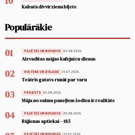
10
Kabatā divvirzienu biļete
Populārākie
01
04.08.2026.
PILSĒTĀS UN NOVADOS
Aizvadītas mājas kafejnīcu dienas
02
31.07.2026.
KULTŪRA UN IZKLAIDE
Teātris gatavs runāt par varu
03
05.08.2026.
PROJEKTS
Māja no salmu paneļiem šodien ir realitāte
04
05.08.2026.
PILSĒTĀS UN NOVADOS
Rūjienas aptiekai – 185
31.07.2026.
PILSĒTĀS UN NOVADOS