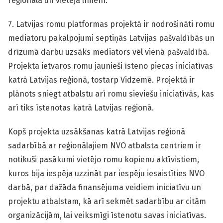
reģionālā un vietējā līmenī.
7. Latvijas romu platformas projektā ir nodrošināti romu
mediatoru pakalpojumi septiņās Latvijas pašvaldībās un
drīzumā darbu uzsāks mediators vēl vienā pašvaldībā.
Projekta ietvaros romu jaunieši īsteno piecas iniciatīvas
katrā Latvijas reģionā, tostarp Vidzemē. Projektā ir
plānots sniegt atbalstu arī romu sieviešu iniciatīvās, kas
arī tiks īstenotas katrā Latvijas reģionā.
Kopš projekta uzsākšanas katrā Latvijas reģionā
sadarbībā ar reģionālajiem NVO atbalsta centriem ir
notikuši pasākumi vietējo romu kopienu aktīvistiem,
kuros bija iespēja uzzināt par iespēju iesaistīties NVO
darbā, par dažāda finansējuma veidiem iniciatīvu un
projektu atbalstam, kā arī sekmēt sadarbību ar citām
organizācijām, lai veiksmīgi īstenotu savas iniciatīvas.