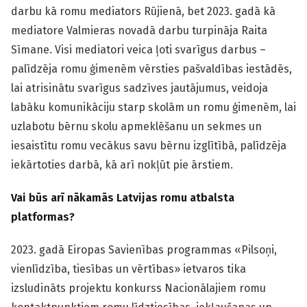
darbu kā romu mediators Rūjienā, bet 2023. gadā kā
mediatore Valmieras novadā darbu turpināja Raita
Sīmane. Visi mediatori veica ļoti svarīgus darbus –
palīdzēja romu ģimenēm vērsties pašvaldības iestādēs,
lai atrisinātu svarīgus sadzīves jautājumus, veidoja
labāku komunikāciju starp skolām un romu ģimenēm, lai
uzlabotu bērnu skolu apmeklēšanu un sekmes un
iesaistītu romu vecākus savu bērnu izglītībā, palīdzēja
iekārtoties darbā, kā arī nokļūt pie ārstiem.
Vai būs arī nākamās Latvijas romu atbalsta
platformas?
2023. gadā Eiropas Savienības programmas «Pilsoņi,
vienlīdzība, tiesības un vērtības» ietvaros tika
izsludināts projektu konkurss Nacionālajiem romu