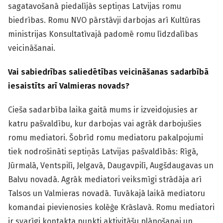
sagatavošanā piedalījās septiņas Latvijas romu
biedrības. Romu NVO pārstāvji darbojas arī Kultūras
ministrijas Konsultatīvajā padomē romu līdzdalības
veicināšanai.
Vai sabiedrības saliedētības veicināšanas sadarbībā
iesaistīts arī Valmieras novads?
Cieša sadarbība laika gaitā mums ir izveidojusies ar
katru pašvaldību, kur darbojas vai agrāk darbojušies
romu mediatori. Šobrīd romu mediatoru pakalpojumi
tiek nodrošināti septiņās Latvijas pašvaldībās: Rīgā,
Jūrmalā, Ventspilī, Jelgavā, Daugavpilī, Augšdaugavas un
Balvu novadā. Agrāk mediatori veiksmīgi strādāja arī
Talsos un Valmieras novadā. Tuvākajā laikā mediatoru
komandai pievienosies kolēģe Krāslavā. Romu mediatori
ir svarīgi kontakta punkti aktivitāšu plānošanai un