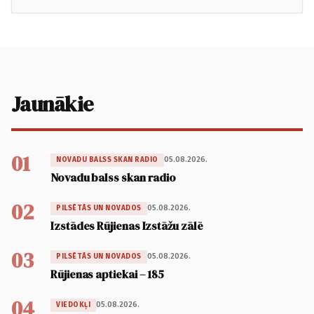
Jaunākie
01
05.08.2026.
NOVADU BALSS SKAN RADIO
Novadu balss skan radio
02
05.08.2026.
PILSĒTĀS UN NOVADOS
Izstādes Rūjienas Izstāžu zālē
03
05.08.2026.
PILSĒTĀS UN NOVADOS
Rūjienas aptiekai – 185
04
05.08.2026.
VIEDOKĻI