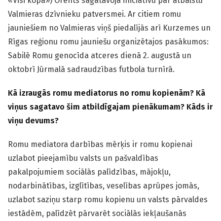
«Visi kopā») Orents sagatavoja iniciatīvu par atbalstu
Valmieras dzīvnieku patversmei. Ar citiem romu
jauniešiem no Valmieras viņš piedalījās arī Kurzemes un
Rīgas reģionu romu jauniešu organizētajos pasākumos:
Sabilē Romu genocīda atceres dienā 2. augustā un
oktobrī Jūrmalā sadraudzības futbola turnīrā.
Kā izraugās romu mediatorus no romu kopienām? Kā
viņus sagatavo šim atbildīgajam pienākumam? Kāds ir
viņu devums?
Romu mediatora darbības mērķis ir romu kopienai
uzlabot pieejamību valsts un pašvaldības
pakalpojumiem sociālās palīdzības, mājokļu,
nodarbinātības, izglītības, veselības aprūpes jomās,
uzlabot saziņu starp romu kopienu un valsts pārvaldes
iestādēm, palīdzēt pārvarēt sociālās iekļaušanās