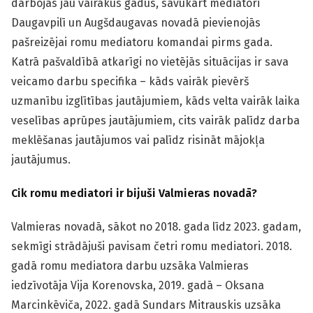
darbojās jau vairākus gadus, savukārt mediatori
Daugavpilī un Augšdaugavas novadā pievienojās
pašreizējai romu mediatoru komandai pirms gada.
Katrā pašvaldībā atkarīgi no vietējās situācijas ir sava
veicamo darbu specifika – kāds vairāk pievērš
uzmanību izglītības jautājumiem, kāds velta vairāk laika
veselības aprūpes jautājumiem, cits vairāk palīdz darba
meklēšanas jautājumos vai palīdz risināt mājokļa
jautājumus.
Cik romu mediatori ir bijuši Valmieras novadā?
Valmieras novadā, sākot no 2018. gada līdz 2023. gadam,
sekmīgi strādājuši pavisam četri romu mediatori. 2018.
gadā romu mediatora darbu uzsāka Valmieras
iedzīvotāja Vija Korenovska, 2019. gadā – Oksana
Marcinkēviča, 2022. gadā Sundars Mitrauskis uzsāka