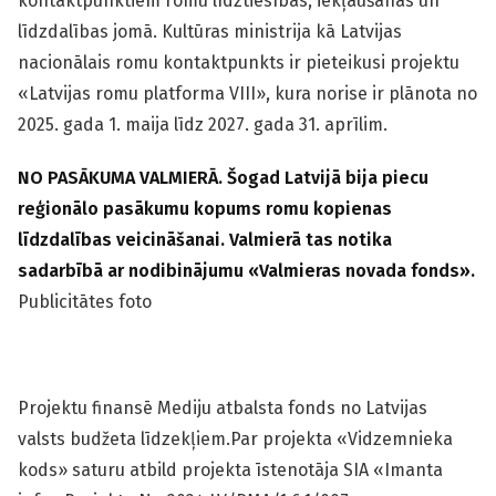
kontaktpunktiem romu līdztiesības, iekļaušanas un
līdzdalības jomā. Kultūras ministrija kā Latvijas
nacionālais romu kontaktpunkts ir pieteikusi projektu
«Latvijas romu platforma VIII», kura norise ir plānota no
2025. gada 1. maija līdz 2027. gada 31. aprīlim.
NO PASĀKUMA VALMIERĀ. Šogad Latvijā bija piecu
reģionālo pasākumu kopums romu kopienas
līdzdalības veicināšanai. Valmierā tas notika
sadarbībā ar nodibinājumu «Valmieras novada fonds».
Publicitātes foto
Projektu finansē Mediju atbalsta fonds no Latvijas
valsts budžeta līdzekļiem.Par projekta «Vidzemnieka
kods» saturu atbild projekta īstenotāja SIA «Imanta