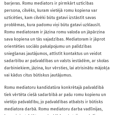
barjeras. Romu mediators ir pirmkārt uzticības
persona, cilvēks, kuram vietējā romu kopiena var
uzticēties, kam cilvēki būtu gatavi izstāstīt savas
problēmas, kura padomu viņi būtu gatavi uzklausīt.
Romu mediatoram ir jāzina romu valoda un jāpārzina
sava kopiena un tās vajadzības. Mediatoram ir jāprot
orientēties sociālo pakalpojumu un palīdzības
sniegšanas jautājumos, attīstīt kontaktus un veidot
sadarbību ar pašvaldības un valsts iestādēm, ar skolas
darbiniekiem, jāzina, kur vērsties, lai atrisinātu mājokļa
vai kādus citus būtiskus jautājumus.
Romu mediatoru kandidatūra konkrētajā pašvaldībā
tiek vērtēta ciešā sadarbībā ar pašu romu kopienu un
vietējo pašvaldību, jo pašvaldības atbalsts ir būtisks
mediatora darbā. Romu mediatoru darba vadlīnijas,