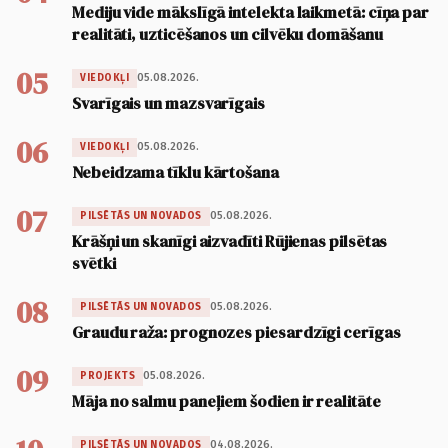
Mediju vide mākslīgā intelekta laikmetā: cīņa par
realitāti, uzticēšanos un cilvēku domāšanu
05
05.08.2026.
VIEDOKĻI
Svarīgais un mazsvarīgais
06
05.08.2026.
VIEDOKĻI
Nebeidzama tīklu kārtošana
07
05.08.2026.
PILSĒTĀS UN NOVADOS
Krāšņi un skanīgi aizvadīti Rūjienas pilsētas
svētki
08
05.08.2026.
PILSĒTĀS UN NOVADOS
Graudu raža: prognozes piesardzīgi cerīgas
09
05.08.2026.
PROJEKTS
Māja no salmu paneļiem šodien ir realitāte
04.08.2026.
PILSĒTĀS UN NOVADOS