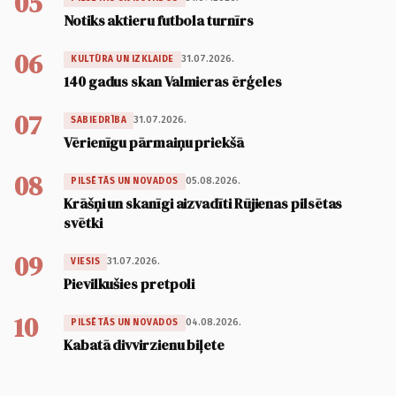
05
Notiks aktieru futbola turnīrs
06
31.07.2026.
KULTŪRA UN IZKLAIDE
140 gadus skan Valmieras ērģeles
07
31.07.2026.
SABIEDRĪBA
Vērienīgu pārmaiņu priekšā
08
05.08.2026.
PILSĒTĀS UN NOVADOS
Krāšņi un skanīgi aizvadīti Rūjienas pilsētas
svētki
09
31.07.2026.
VIESIS
Pievilkušies pretpoli
10
04.08.2026.
PILSĒTĀS UN NOVADOS
Kabatā divvirzienu biļete