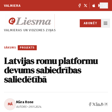
VALMIERA
ABONĒT
VALMIERAS UN
VIDZEMES ZIŅAS
SĀKUMS
/
PROJEKTS
Latvijas romu platformu
devums sabiedrības
saliedētībā
Māra Rone
MĀ
AUTORS • 29.11.2024.