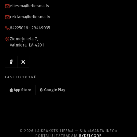
eliesma@eliesma.lv
reklama@eliesma.lv
64225016 · 29449035
Ziemeļu iela 7,
Valmiera, LV-4201
LASI LIETOTNĒ
App Store
Google Play
© 2026 LAIKRAKSTS LIESMA — SIA «IMANTA INFO»
PORTĀLU IZSTRĀDĀJA
RYDELCODE