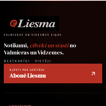
VALMIERAS UN VIDZEMES ZIŅAS
Notikumi,
cilvēki un stāsti
no
Valmieras un Vidzemes.
NEATKARĪGI · VIETĒJI
KĻŪSTI PAR LASĪTĀJU
Abonē Liesmu