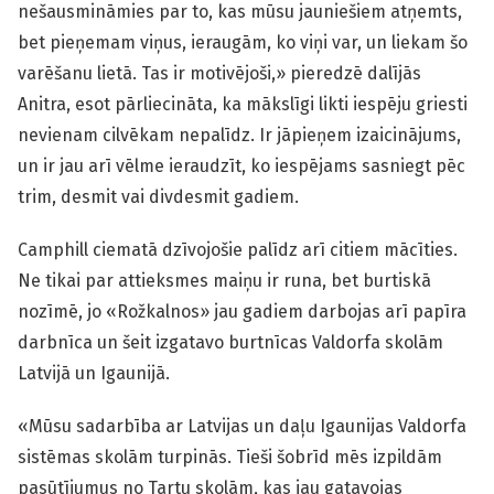
nešausmināmies par to, kas mūsu jauniešiem atņemts,
bet pieņemam viņus, ieraugām, ko viņi var, un liekam šo
varēšanu lietā. Tas ir motivējoši,» pieredzē dalījās
Anitra, esot pārliecināta, ka mākslīgi likti iespēju griesti
nevienam cilvēkam nepalīdz. Ir jāpieņem izaicinājums,
un ir jau arī vēlme ieraudzīt, ko iespējams sasniegt pēc
trim, desmit vai divdesmit gadiem.
Camphill ciematā dzīvojošie palīdz arī citiem mācīties.
Ne tikai par attieksmes maiņu ir runa, bet burtiskā
nozīmē, jo «Rožkalnos» jau gadiem darbojas arī papīra
darbnīca un šeit izgatavo burtnīcas Valdorfa skolām
Latvijā un Igaunijā.
«Mūsu sadarbība ar Latvijas un daļu Igaunijas Valdorfa
sistēmas skolām turpinās. Tieši šobrīd mēs izpildām
pasūtījumus no Tartu skolām, kas jau gatavojas