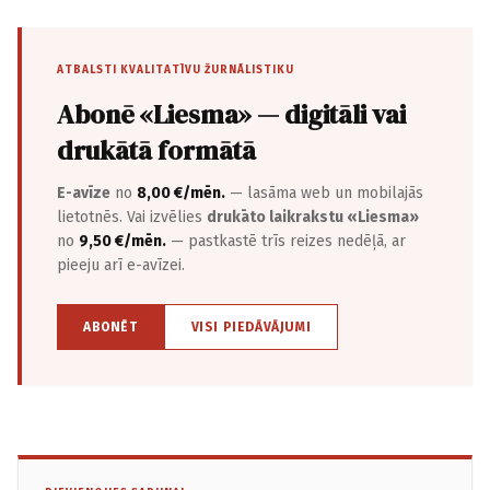
ATBALSTI KVALITATĪVU ŽURNĀLISTIKU
Abonē «Liesma» — digitāli vai
drukātā formātā
E-avīze
no
8,00 €/mēn.
— lasāma web un mobilajās
lietotnēs. Vai izvēlies
drukāto laikrakstu «Liesma»
no
9,50 €/mēn.
— pastkastē trīs reizes nedēļā, ar
pieeju arī e-avīzei.
ABONĒT
VISI PIEDĀVĀJUMI