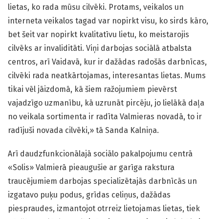
lietas, ko rada mūsu cilvēki. Protams, veikalos un
interneta veikalos tagad var nopirkt visu, ko sirds kāro,
bet šeit var nopirkt kvalitatīvu lietu, ko meistarojis
cilvēks ar invaliditāti. Viņi darbojas sociālā atbalsta
centros, arī Vaidavā, kur ir dažādas radošās darbnīcas,
cilvēki rada neatkārtojamas, interesantas lietas. Mums
tikai vēl jāizdomā, kā šiem ražojumiem pievērst
vajadzīgo uzmanību, kā uzrunāt pircēju, jo lielākā daļa
no veikala sortimenta ir radīta Valmieras novadā, to ir
radījuši novada cilvēki,» tā Sanda Kalniņa.
Arī daudzfunkcionālajā sociālo pakalpojumu centrā
«Solis» Valmierā pieaugušie ar garīga rakstura
traucējumiem darbojas specializētajās darbnīcās un
izgatavo puķu podus, grīdas celiņus, dažādas
piespraudes, izmantojot otrreiz lietojamas lietas, tiek