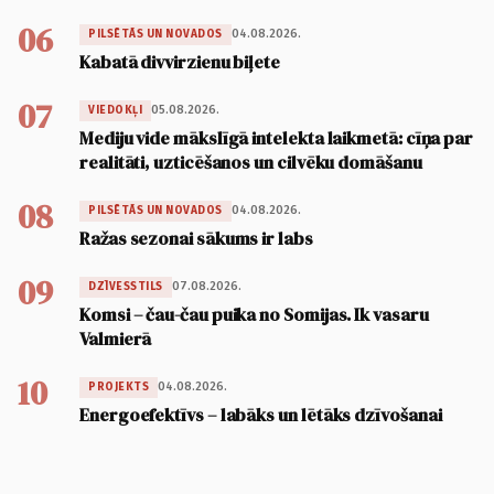
06
04.08.2026.
PILSĒTĀS UN NOVADOS
Kabatā divvirzienu biļete
07
05.08.2026.
VIEDOKĻI
Mediju vide mākslīgā intelekta laikmetā: cīņa par
realitāti, uzticēšanos un cilvēku domāšanu
08
04.08.2026.
PILSĒTĀS UN NOVADOS
Ražas sezonai sākums ir labs
09
07.08.2026.
DZĪVESSTILS
Komsi – čau-čau puika no Somijas. Ik vasaru
Valmierā
10
04.08.2026.
PROJEKTS
Energoefektīvs – labāks un lētāks dzīvošanai