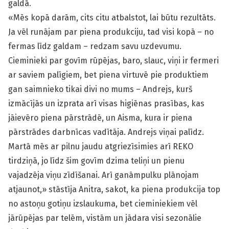
galdā.
«Mēs kopā darām, cits citu atbalstot, lai būtu rezultāts.
Ja vēl runājam par piena produkciju, tad visi kopā – no
fermas līdz galdam – redzam savu uzdevumu.
Cieminieki par govīm rūpējas, baro, slauc, viņi ir fermeri
ar saviem palīgiem, bet piena virtuvē pie produktiem
gan saimnieko tikai divi no mums – Andrejs, kurš
izmācījās un izprata arī visas higiēnas prasības, kas
jāievēro piena pārstrādē, un Aisma, kura ir piena
pārstrādes darbnīcas vadītāja. Andrejs viņai palīdz.
Martā mēs ar pilnu jaudu atgriezīsimies arī REKO
tirdziņā, jo līdz šim govīm dzima teliņi un pienu
vajadzēja viņu zīdīšanai. Arī ganāmpulku plānojam
atjaunot,» stāstīja Anitra, sakot, ka piena produkcija top
no astoņu gotiņu izslaukuma, bet cieminiekiem vēl
jārūpējas par telēm, vistām un jādara visi sezonālie