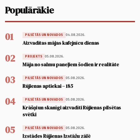
Populārākie
01
04.08.2026.
PILSĒTĀS UN NOVADOS
Aizvadītas mājas kafejnīcu dienas
02
05.08.2026.
PROJEKTS
Māja no salmu paneļiem šodien ir realitāte
03
05.08.2026.
PILSĒTĀS UN NOVADOS
Rūjienas aptiekai – 185
04
05.08.2026.
PILSĒTĀS UN NOVADOS
Krāšņi un skanīgi aizvadīti Rūjienas pilsētas
svētki
05
05.08.2026.
PILSĒTĀS UN NOVADOS
Izstādes Rūjienas Izstāžu zālē