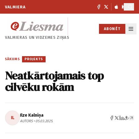
VALMIERA
ABONĒT
VALMIERAS UN
VIDZEMES ZIŅAS
SĀKUMS
/
PROJEKTS
Neatkārtojamais top
cilvēku rokām
Ilze Kalniņa
IL
AUTORS • 05.03.2025.