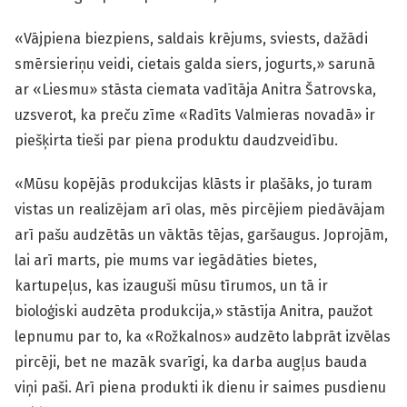
«Vājpiena biezpiens, saldais krējums, sviests, dažādi
smērsieriņu veidi, cietais galda siers, jogurts,» sarunā
ar «Liesmu» stāsta ciemata vadītāja Anitra Šatrovska,
uzsverot, ka preču zīme «Radīts Valmieras novadā» ir
piešķirta tieši par piena produktu daudzveidību.
«Mūsu kopējās produkcijas klāsts ir plašāks, jo turam
vistas un realizējam arī olas, mēs pircējiem piedāvājam
arī pašu audzētās un vāktās tējas, garšaugus. Joprojām,
lai arī marts, pie mums var iegādāties bietes,
kartupeļus, kas izauguši mūsu tīrumos, un tā ir
bioloģiski audzēta produkcija,» stāstīja Anitra, paužot
lepnumu par to, ka «Rožkalnos» audzēto labprāt izvēlas
pircēji, bet ne mazāk svarīgi, ka darba augļus bauda
viņi paši. Arī piena produkti ik dienu ir saimes pusdienu