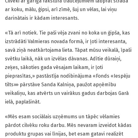
Cilvēki ar garīga rakstura traucējumiem labprāt strādā
ar koku, mālu, ģipsi, arī zīmē, šuj un vēlas, lai viņu
darinātais ir kādam interesants.
«Tā arī notiek. Tie paši vēja zvani no koka un ģipša, kas
izstrādāti Valmieras novada formā, ir ļoti interesanta,
savā ziņā neatkārtojama lieta. Tāpat mūsu veikalā, īpaši
svētku laikā, nāk un izvēlas dāvanas. Adītie dūraiņi,
zeķes, sākoties gada vēsajam laikam, ir ļoti
pieprasītas,» pastāstīja nodibinājuma «Fonds «Iespēju
tilts»» pārstāve Sanda Kalniņa, paužot apņēmību
veikaliņu, kas atvērts un vairākus gadus darbojas Garā
ielā, paplašināt.
«Mēs esam sociālais uzņēmums un tāpēc vēlamies
pārdot cilvēku roku darbu. Mēs nevaram izveidot kādas
produktu grupas vai līnijas, bet esam gatavi realizēt