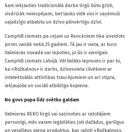
kam iekļauties tradicionālā darba tirgū būtu grūti,
visdrīzāk neiespējami, bet lauku vidē viņi ir saņēmuši
vajadzīgo atbalstu un dzīvo pilnvērtīgu dzīvi.
Camphill ciemats pa ceļam uz Rencēniem tika izveidots
pirms vairāk nekā 25 gadiem. Tā jau ir vieta, ar kuru
Valmieras novadā var lepoties, jo šis ir vienīgais
Camphill ciemats Latvijā. Vēl lielāks lepnums ir par to,
ka «Rožkalnos» ir darbs, dzīvesvieta cilvēkiem ar
intelektuālās attīstības traucējumiem un arī stipra,
iekļaujoša un sociāli atbildīga kopiena.
No govs pupa līdz svētku galdam
Valmieras REKO tirgū vai sazinoties ar ražotājiem
personīgi, mēs varam iegādāties ļoti dažādus, garšīgus
un veselīgus piena produktus, kas ražoti «Rožkalnos».