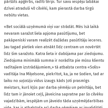
pāršūts apģērbs, radīti tērpi. Tur savu iespēju labākai
dzīvei atraduši 40 cilvēki, kam pierastā darba tirgū
nebūtu vietas.
«Bet sociālā uzņēmumā viņi var strādāt. Mēs īsā laikā
nevaram saražot liela apjoma pasūtījumu, bet
pakāpeniski varam realizēt dažādas pasūtītāju ieceres.
Jau tagad pietiek vien atnākt līdz centram un novērtēt
līdz šim saražoto. Katra lieta ir dabūjama par ziedojumu.
Ziedojuma minimālā summa ir norādīta pie mūsu klientu
radītajiem izstrādājumiem,» tā atbalsta centra «Solis»
vadītāja Ina Miķelsone, piekrītot, ka, ja ne šodien, tad ar
laiku no
soļotāju
vidus izaugs kāds ļoti prasmīgs
meistars, kurš kļūs par darba ņēmēju un pelnītāju, bet
līdz tam ir jānoiet ceļš, jāveicina sapratne par šo cilvēku
vajadzībām, iespējām un jāveido tāda uzņēmējdarbības
vide, kas ir atbalstoša arī darba ņēmējam ar invaliditāti,