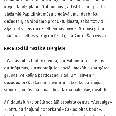
ideju, daudz plānu! Gribam augt, attīstīties un plesties
plašumā! Papildināt mūsu piedāvājumu, darbnīcu
dažādību, pārdodamo produktu klāstu, sakārtot vidi,
atjaunot vecās un uzcelt jaunas būves. Arī paši gribam
mācīties, celties garīgi un fiziski,» tā Anitra Šatrovska.
Rada sociāli mazāk aizsargātie
«Čaklās bites bode» ir vieta, kur Valmierā realizē tos
darinājumus, kurus radījušas sociāli mazāk aizsargātas
grupas. Veikaliņā pārdošanā ir adījumi, suvenīri,
dažādas praktiskas un suvenīru lietas, ko darinājuši
seniori, jaunās māmiņas, bez darba palikušie, invalīdi.
Arī daudzfunkcionālā sociālā atbalsta centra «Atspulgs»
klientu darinājumi nopērkami «Čaklās bites bodē».