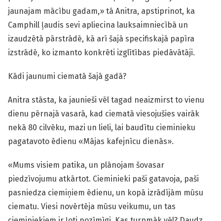
jaunajam mācību gadam,» tā Anitra, apstiprinot, ka
Camphill ļaudis sevi apliecina lauksaimniecībā un
izaudzētā pārstrādē, kā arī šajā specifiskajā papīra
izstrādē, ko izmanto konkrēti izglītības piedāvātāji.
Kādi jaunumi ciematā šajā gadā?
Anitra stāsta, ka jaunieši vēl tagad neaizmirst to vienu
dienu pērnajā vasarā, kad ciematā viesojušies vairāk
nekā 80 cilvēku, mazi un lieli, lai baudītu cieminieku
pagatavoto ēdienu «Mājas kafejnīcu dienās».
«Mums visiem patika, un plānojam šovasar
piedzīvojumu atkārtot. Cieminieki paši gatavoja, paši
pasniedza ciemiņiem ēdienu, un kopā izrādījām mūsu
ciematu. Viesi novērtēja mūsu veikumu, un tas
cieminiekiem ir ļoti nozīmīgi. Kas turpmāk vēl? Daudz