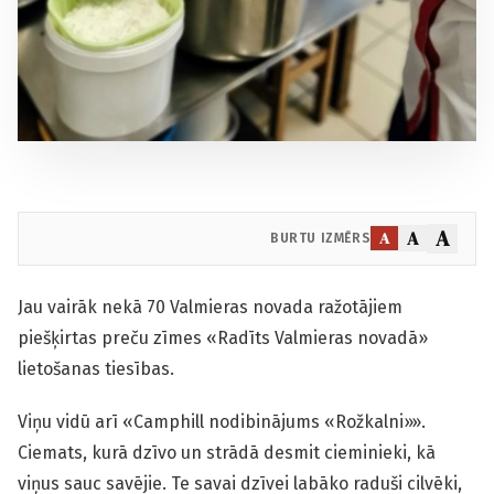
A
A
A
BURTU IZMĒRS
Jau vairāk nekā 70 Valmieras novada ražotājiem
piešķirtas preču zīmes «Radīts Valmieras novadā»
lietošanas tiesības.
Viņu vidū arī «Camphill nodibinājums «Rožkalni»».
Ciemats, kurā dzīvo un strādā desmit cieminieki, kā
viņus sauc savējie. Te savai dzīvei labāko raduši cilvēki,