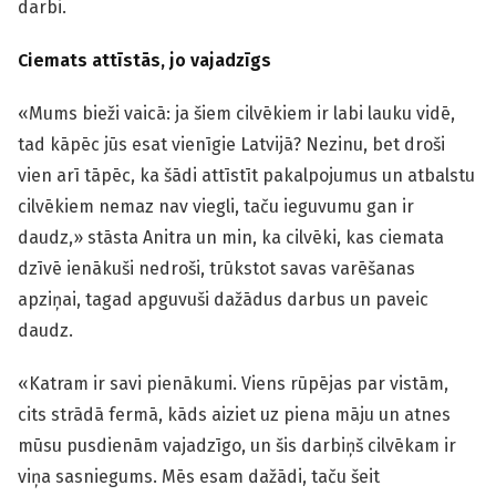
darbi.
Ciemats attīstās, jo vajadzīgs
«Mums bieži vaicā: ja šiem cilvēkiem ir labi lauku vidē,
tad kāpēc jūs esat vienīgie Latvijā? Nezinu, bet droši
vien arī tāpēc, ka šādi attīstīt pakalpojumus un atbalstu
cilvēkiem nemaz nav viegli, taču ieguvumu gan ir
daudz,» stāsta Anitra un min, ka cilvēki, kas ciemata
dzīvē ienākuši nedroši, trūkstot savas varēšanas
apziņai, tagad apguvuši dažādus darbus un paveic
daudz.
«Katram ir savi pienākumi. Viens rūpējas par vistām,
cits strādā fermā, kāds aiziet uz piena māju un atnes
mūsu pusdienām vajadzīgo, un šis darbiņš cilvēkam ir
viņa sasniegums. Mēs esam dažādi, taču šeit