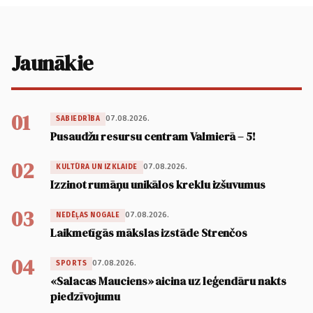
Jaunākie
01
07.08.2026.
SABIEDRĪBA
Pusaudžu resursu centram Valmierā – 5!
02
07.08.2026.
KULTŪRA UN IZKLAIDE
Izzinot rumāņu unikālos kreklu izšuvumus
03
07.08.2026.
NEDĒĻAS NOGALE
Laikmetīgās mākslas izstāde Strenčos
04
07.08.2026.
SPORTS
«Salacas Mauciens» aicina uz leģendāru nakts
piedzīvojumu