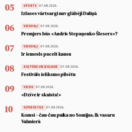
05
07.08.2026.
SPORTS
Izlases vārtsargi nav glābēji Daliņā
06
07.08.2026.
VIEDOKĻI
Premjers būs «Andris Stepaņenko-Šlesers»?
07
07.08.2026.
VIEDOKĻI
Ir iemesls pacelt kausu
08
07.08.2026.
KULTŪRA UN IZKLAIDE
Festivāls ielīksmo pilsētu
09
07.08.2026.
VIESIS
«Dzīve ir skaista!»
10
07.08.2026.
DZĪVESSTILS
Komsi – čau-čau puika no Somijas. Ik vasaru
Valmierā