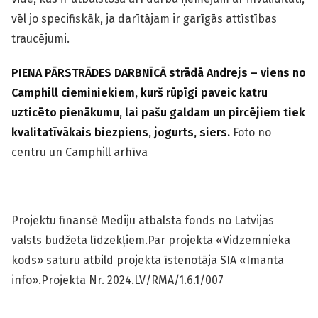
vēl jo specifiskāk, ja darītājam ir garīgās attīstības
traucējumi.
PIENA PĀRSTRĀDES DARBNĪCĀ strādā Andrejs – viens no
Camphill cieminiekiem, kurš rūpīgi paveic katru
uzticēto pienākumu, lai pašu galdam un pircējiem tiek
kvalitatīvākais biezpiens, jogurts, siers.
Foto no
centru un Camphill arhīva
Projektu finansē Mediju atbalsta fonds no Latvijas
valsts budžeta līdzekļiem.Par projekta «Vidzemnieka
kods» saturu atbild projekta īstenotāja SIA «Imanta
info».Projekta Nr. 2024.LV/RMA/1.6.1/007