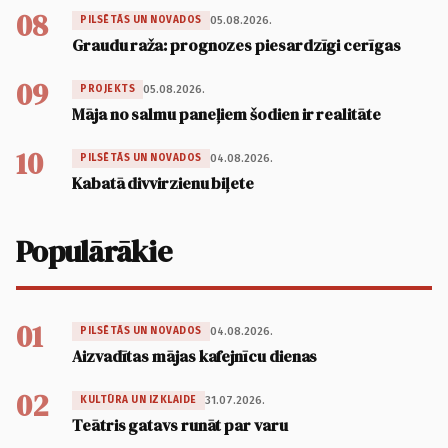
08
05.08.2026.
PILSĒTĀS UN NOVADOS
Graudu raža: prognozes piesardzīgi cerīgas
09
05.08.2026.
PROJEKTS
Māja no salmu paneļiem šodien ir realitāte
10
04.08.2026.
PILSĒTĀS UN NOVADOS
Kabatā divvirzienu biļete
Populārākie
01
04.08.2026.
PILSĒTĀS UN NOVADOS
Aizvadītas mājas kafejnīcu dienas
02
31.07.2026.
KULTŪRA UN IZKLAIDE
Teātris gatavs runāt par varu