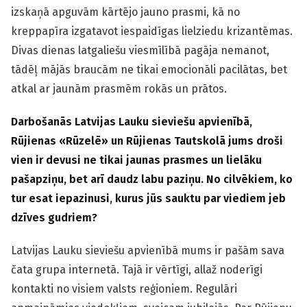
izskaņā apguvām kārtējo jauno prasmi, kā no
kreppapīra izgatavot iespaidīgas lielziedu krizantēmas.
Divas dienas latgaliešu viesmīlībā pagāja nemanot,
tādēļ mājās braucām ne tikai emocionāli pacilātas, bet
atkal ar jaunām prasmēm rokās un prātos.
Darbošanās Latvijas Lauku sieviešu apvienībā,
Rūjienas
«
Rūzelē
»
un Rūjienas Tautskolā jums droši
vien ir devusi ne tikai jaunas prasmes un lielāku
pašapziņu, bet arī daudz labu paziņu. No cilvēkiem, ko
tur esat iepazinusi, kurus jūs sauktu par viediem jeb
dzīves gudriem?
Latvijas Lauku sieviešu apvienībā mums ir pašām sava
čata grupa internetā. Tajā ir vērtīgi, allaž noderīgi
kontakti no visiem valsts reģioniem. Regulāri