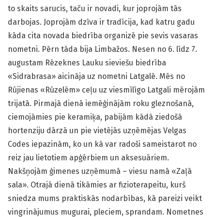
to skaits sarucis, taču ir novadi, kur joprojām tās
darbojas. Joprojām dzīva ir tradīcija, kad katru gadu
kāda cita novada biedrība organizē pie sevis vasaras
nometni. Pērn tāda bija Limbažos. Nesen no 6. līdz 7.
augustam Rēzeknes Lauku sieviešu biedrība
«Sidrabrasa» aicināja uz nometni Latgalē. Mēs no
Rūjienas «Rūzelēm» ceļu uz viesmīlīgo Latgali mērojām
trijatā. Pirmajā dienā iemēģinājām roku gleznošanā,
ciemojāmies pie keramiķa, pabijām kādā ziedošā
hortenziju dārzā un pie vietējās uzņēmējas Velgas
Codes iepazinām, ko un kā var radoši sameistarot no
reiz jau lietotiem apģērbiem un aksesuāriem.
Nakšņojām ģimenes uzņēmumā – viesu namā «Zaļā
sala». Otrajā dienā tikāmies ar fizioterapeitu, kurš
sniedza mums praktiskās nodarbības, kā pareizi veikt
vingrinājumus mugurai, pleciem, sprandam. Nometnes