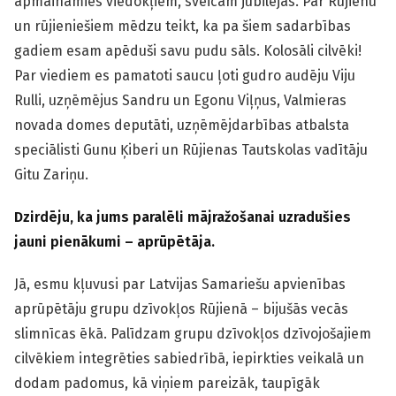
apmaināmies viedokļiem, sveicam jubilejās. Par Rūjienu
un rūjieniešiem mēdzu teikt, ka pa šiem sadarbības
gadiem esam apēduši savu pudu sāls. Kolosāli cilvēki!
Par viediem es pamatoti saucu ļoti gudro audēju Viju
Rulli, uzņēmējus Sandru un Egonu Viļņus, Valmieras
novada domes deputāti, uzņēmējdarbības atbalsta
speciālisti Gunu Ķiberi un Rūjienas Tautskolas vadītāju
Gitu Zariņu.
Dzirdēju, ka jums paralēli mājražošanai uzradušies
jauni pienākumi – aprūpētāja.
Jā, esmu kļuvusi par Latvijas Samariešu apvienības
aprūpētāju grupu dzīvokļos Rūjienā – bijušās vecās
slimnīcas ēkā. Palīdzam grupu dzīvokļos dzīvojošajiem
cilvēkiem integrēties sabiedrībā, iepirkties veikalā un
dodam padomus, kā viņiem pareizāk, taupīgāk