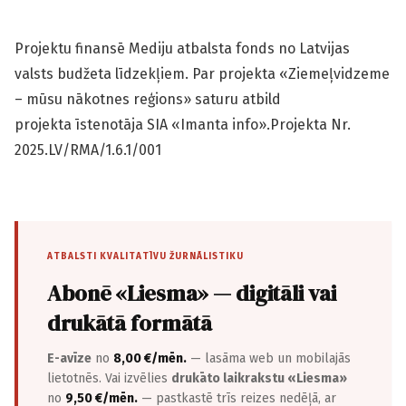
Projektu finansē Mediju atbalsta fonds no Latvijas
valsts budžeta līdzekļiem. Par projekta «Ziemeļvidzeme
– mūsu nākotnes reģions» saturu atbild
projekta īstenotāja SIA «Imanta info».Projekta Nr.
2025.LV/RMA/1.6.1/001
ATBALSTI KVALITATĪVU ŽURNĀLISTIKU
Abonē «Liesma» — digitāli vai
drukātā formātā
E-avīze
no
8,00 €/mēn.
— lasāma web un mobilajās
lietotnēs. Vai izvēlies
drukāto laikrakstu «Liesma»
no
9,50 €/mēn.
— pastkastē trīs reizes nedēļā, ar