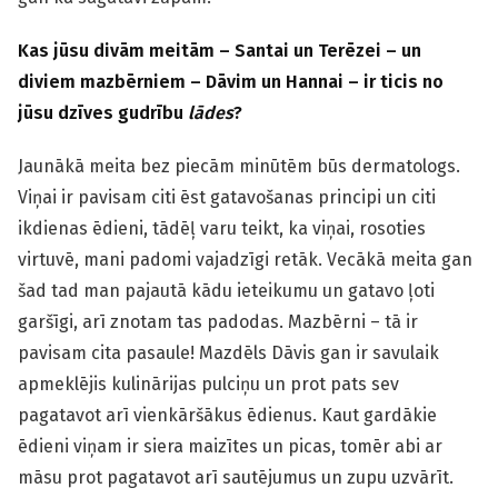
Kas jūsu divām meitām – Santai un Terēzei – un
diviem mazbērniem –
Dāvim un Hannai –
ir ticis no
jūsu dzīves gudrību
lādes
?
Jaunākā meita bez piecām minūtēm būs dermatologs.
Viņai ir pavisam citi ēst gatavošanas principi un citi
ikdienas ēdieni, tādēļ varu teikt, ka viņai, rosoties
virtuvē, mani padomi vajadzīgi retāk. Vecākā meita gan
šad tad man pajautā kādu ieteikumu un gatavo ļoti
garšīgi, arī znotam tas padodas. Mazbērni – tā ir
pavisam cita pasaule! Mazdēls Dāvis gan ir savulaik
apmeklējis kulinārijas pulciņu un prot pats sev
pagatavot arī vienkāršākus ēdienus. Kaut gardākie
ēdieni viņam ir siera maizītes un picas, tomēr abi ar
māsu prot pagatavot arī sautējumus un zupu uzvārīt.