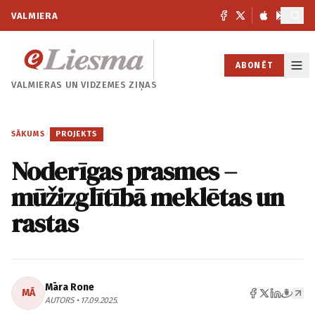
VALMIERA
ABONĒT
VALMIERAS UN
VIDZEMES ZIŅAS
SĀKUMS
/
PROJEKTS
Noderīgas prasmes –
mūžizglītībā meklētas un
rastas
Māra Rone
MĀ
AUTORS • 17.09.2025.