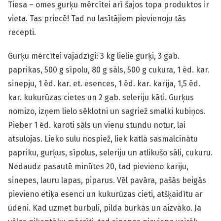
Tiesa – omes gurķu mērcītei arī šajos topa produktos ir
vieta. Tas priecē! Tad nu lasītājiem pievienoju tās
recepti.
Gurķu mērcītei vajadzīgi: 3 kg lielie gurķi, 3 gab.
paprikas, 500 g sīpolu, 80 g sāls, 500 g cukura, 1 ēd. kar.
sinepju, 1 ēd. kar. et. esences, 1 ēd. kar. karija, 1,5 ēd.
kar. kukurūzas cietes un 2 gab. seleriju kāti. Gurķus
nomizo, izņem lielo sēklotni un sagriež smalki kubiņos.
Pieber 1 ēd. karoti sāls un vienu stundu notur, lai
atsulojas. Lieko sulu nospiež, liek katlā sasmalcinātu
papriku, gurķus, sīpolus, seleriju un atlikušo sāli, cukuru.
Nedaudz pasautē minūtes 20, tad pievieno kariju,
sinepes, lauru lapas, piparus. Vēl pavāra, pašās beigās
pievieno etiķa esenci un kukurūzas cieti, atšķaidītu ar
ūdeni. Kad uzmet burbuli, pilda burkās un aizvāko. Ja