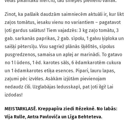
vēlas pikantāku mērcīti, tad sinepes pievieno vairāk.
Zinot, ka pašlaik daudzām saimniecēm aktuāli ir, kur likt
zaļos tomātus, iesaku vienu no variantiem – pagatavot
ļoti gardus salātus! Tiem vajadzēs: 3 kg zaļo tomātu, 3
gab. sarkanās paprikas, 2 gab. sīpolu, 1 galvu ķiploka un
saišķi pētersīļu. Visu sagriež plānās šķēlītēs, sīpolus
pusgredzenos, samaisa un aplej ar marinādi. To gatavo
no 1 l ūdens, 1 ēd. karotes sāls, 6 ēdamkarotēm cukura
un 1 ēdamkarotes etiķa esences. Pipari, lauru lapas,
zaļumi pēc izvēles. Asākām izjūtām pievienojam
nedaudz čili. Uzglabājas ledusskapī, pat ļoti ilgi! Lai
izdodas!
MEISTARKLASĒ. Kreppapīra ziedi Rēzeknē. No labās:
Vija Rulle, Antra Pavloviča un Līga Behteteva.