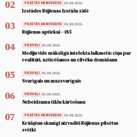
02
05.08.2026.
PILSĒTĀS UN NOVADOS
Izstādes Rūjienas Izstāžu zālē
03
05.08.2026.
PILSĒTĀS UN NOVADOS
Rūjienas aptiekai – 185
04
05.08.2026.
VIEDOKĻI
Mediju vide mākslīgā intelekta laikmetā: cīņa par
realitāti, uzticēšanos un cilvēku domāšanu
05
05.08.2026.
VIEDOKĻI
Svarīgais un mazsvarīgais
06
05.08.2026.
VIEDOKĻI
Nebeidzama tīklu kārtošana
07
05.08.2026.
PILSĒTĀS UN NOVADOS
Krāšņi un skanīgi aizvadīti Rūjienas pilsētas
svētki