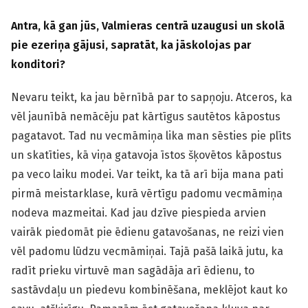
Antra, kā gan jūs, Valmieras centrā uzaugusi un skolā
pie ezeriņa gājusi, sapratāt, ka jāskolojas par
konditori?
Nevaru teikt, ka jau bērnībā par to sapņoju. Atceros, ka
vēl jaunībā nemācēju pat kārtīgus sautētos kāpostus
pagatavot. Tad nu vecmāmiņa lika man sēsties pie plīts
un skatīties, kā viņa gatavoja īstos šķovētos kāpostus
pa veco laiku modei. Var teikt, ka tā arī bija mana pati
pirmā meistarklase, kurā vērtīgu padomu vecmāmiņa
nodeva mazmeitai. Kad jau dzīve piespieda arvien
vairāk piedomāt pie ēdienu gatavošanas, ne reizi vien
vēl padomu lūdzu vecmāmiņai. Tajā pašā laikā jutu, ka
radīt prieku virtuvē man sagādāja arī ēdienu, to
sastāvdaļu un piedevu kombinēšana, meklējot kaut ko