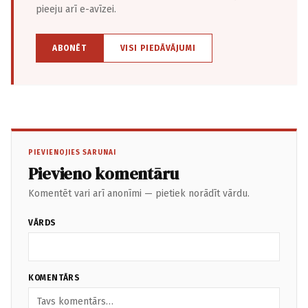
pieeju arī e-avīzei.
ABONĒT
VISI PIEDĀVĀJUMI
PIEVIENOJIES SARUNAI
Pievieno komentāru
Komentēt vari arī anonīmi — pietiek norādīt vārdu.
VĀRDS
KOMENTĀRS