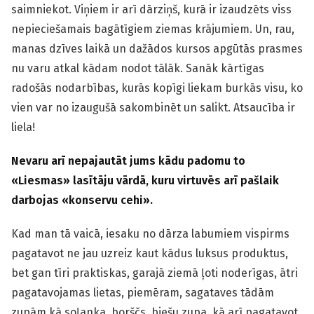
saimniekot. Viņiem ir arī dārziņš, kurā ir izaudzēts viss
nepieciešamais bagātīgiem ziemas krājumiem. Un, rau,
manas dzīves laikā un dažādos kursos apgūtās prasmes
nu varu atkal kādam nodot tālāk. Sanāk kārtīgas
radošās nodarbības, kurās kopīgi liekam burkās visu, ko
vien var no izaugušā sakombinēt un salikt. Atsaucība ir
liela!
Nevaru arī nepajautāt jums kādu padomu to
«
Liesmas
»
lasītāju vārdā, kuru virtuvēs arī pašlaik
darbojas
«
konservu cehi
»
.
Kad man tā vaicā, iesaku no dārza labumiem vispirms
pagatavot ne jau uzreiz kaut kādus luksus produktus,
bet gan tīri praktiskas, garajā ziemā ļoti noderīgas, ātri
pagatavojamas lietas, piemēram, sagataves tādām
zupām kā soļanka, borščs, biešu zupa, kā arī pagatavot