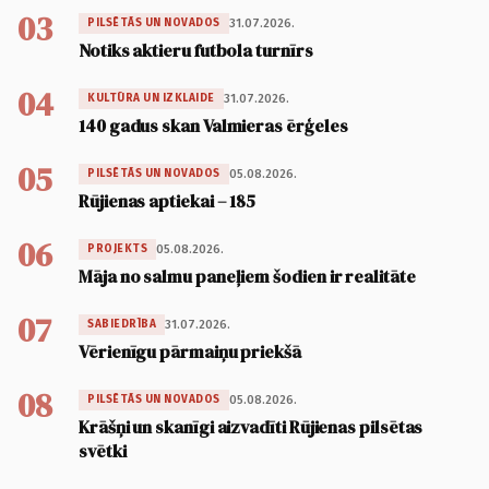
03
31.07.2026.
PILSĒTĀS UN NOVADOS
Notiks aktieru futbola turnīrs
04
31.07.2026.
KULTŪRA UN IZKLAIDE
140 gadus skan Valmieras ērģeles
05
05.08.2026.
PILSĒTĀS UN NOVADOS
Rūjienas aptiekai – 185
06
05.08.2026.
PROJEKTS
Māja no salmu paneļiem šodien ir realitāte
07
31.07.2026.
SABIEDRĪBA
Vērienīgu pārmaiņu priekšā
08
05.08.2026.
PILSĒTĀS UN NOVADOS
Krāšņi un skanīgi aizvadīti Rūjienas pilsētas
svētki