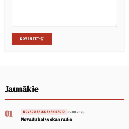
KOMENTĒT
Jaunākie
01
05.08.2026.
NOVADU BALSS SKAN RADIO
Novadu balss skan radio