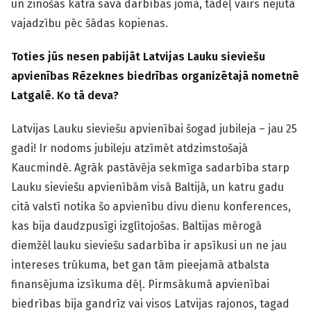
un zinošas katra savā darbības jomā, tādēļ vairs nejuta
vajadzību pēc šādas kopienas.
Toties jūs nesen pabijāt Latvijas Lauku sieviešu
apvienības Rēzeknes biedrības organizētajā nometnē
Latgalē. Ko tā deva?
Latvijas Lauku sieviešu apvienībai šogad jubileja – jau 25
gadi! Ir nodoms jubileju atzīmēt atdzimstošajā
Kaucmindē. Agrāk pastāvēja sekmīga sadarbība starp
Lauku sieviešu apvienībām visā Baltijā, un katru gadu
citā valstī notika šo apvienību divu dienu konferences,
kas bija daudzpusīgi izglītojošas. Baltijas mērogā
diemžēl lauku sieviešu sadarbība ir apsīkusi un ne jau
intereses trūkuma, bet gan tām pieejamā atbalsta
finansējuma izsīkuma dēļ. Pirmsākumā apvienībai
biedrības bija gandrīz vai visos Latvijas rajonos, tagad