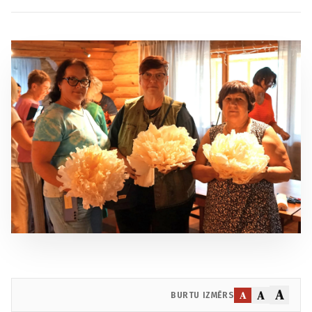
A
A
A
BURTU IZMĒRS