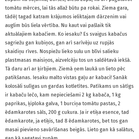
tomātu mērces, lai tās allaž būtu pa rokai. Ziema gara,
tādēļ tagad katram krājumos ieliktajam dārzenim vai
auglim būs liela vērtība. Nu kaut vai pašlaik tik
aktuālajiem kabačiem. Ko iesaku? Es svaigus kabačus
sagriežu gan kubiņos, gan arī sarīvēju uz rupjās
skaidiņu rīves. Nospiežu lieko sulu un blīvi salieku
plastmasas maisiņos, aizvelcēju tos un saldētavā iekšā.
Tā daru arī ar ķirbjiem. Ziemā ņem laukā un lieto pēc
patikšanas. Iesaku malto vistas gaļu ar kabaci! Sanāk
kolosāli sulīgas un gardas kotletītes. Patīkams un sātīgs
ir kabaču lečo, kam nepieciešami 2 kg kabača, 1 kg
paprikas, ķiploka galva, 1 burciņa tomātu pastas, 2
ēdamkarotes sāls, 200 g cukura. Ja ir etiķa esence, tad
ēdamkarote, ja etiķis, tad 8 ēdamkarotes, bet tos gan
masai pievieno savārīšanas beigās. Lieto gan kā salātus,
gan kā sagatavi zupām.