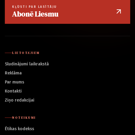
KĻŪSTI PAR LASĪTĀJU
Abonē Liesmu
LIETOTĀJIEM
Sludinājumi laikrakstā
Reklāma
Par mums
Kontakti
Ziņo redakcijai
NOTEIKUMI
Ētikas kodekss