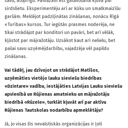
savu, atšķirīgu. Pamazām ēst gatavošana kļuva par
sirdslietu. Eksperimentēju arī ar kūku un smalkmaizīšu
garšām. Meklējot padziļinātas zināšanas, nonācu Rīgā
«Turības» kursos. Tur iegūtās prasmes noderēja, ne
tikai strādājot par konditori un pavāri, bet arī vēlāk,
kļūstot par mājražotāju. Uzsākot kaut arī nelielu, bet
pašai savu uzņēmējdarbību, vajadzēja vēl papildu
zināšanas.
Vai tādēļ, jau dzīvojot un strādājot Matīšos,
uzņēmāties vietējo lauku sieviešu biedrības
«
Dzintare
»
vadību, iestājāties Latvijas Lauku sieviešu
apvienībā un Rūjienas amatnieku un mājražotāju
biedrībā
«
Rūzele
»
, turklāt kļuvāt arī par aktīvu
Rūjienas Tautskolas nodarbību apmeklētāju?
Jā, jo visas šīs nevalstiskās organizācijas ir ļoti