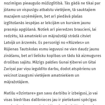
nozīmīgas pieaugušo mūžizglītībā. Tās gādā ne tikai par
jūtamu un vispusīgu atbalstu vietējiem, tā sauktajiem
mazajiem uzņēmējiem, bet arī piedāvā plašas
izglītošanās iespējas ar lekcijām un kursiem jaunu
prasmju apgūšanā. Notiek arī pieredzes braucieni, lai
redzētu, kā amatnieki un mājražotāji strādā citviet
Latvijā un ārzemēs. Es personīgi no «Rūzeles» un
Rūjienas Tautskolas esmu ieguvusi ne vien daudz jaunu
zināšanu, bet arī lielisku kopības un tādu kā aizmugures
drošības sajūtu. Milzīgs paldies Gunai Ķiberei un Gitai
Zariņai par viņu ieguldīto darbu, dodot atspērienu un
veicinot izaugsmi vietējiem amatniekiem un
mājražotājiem.
Matīšu «Dzintare» gan savu darbību ir izbeigusi, jo vai
visas biedrības dalībnieces jau ir pietiekami spēcīgas