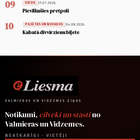
09
31.07.2026.
VIESIS
Pievilkušies pretpoli
10
04.08.2026.
PILSĒTĀS UN NOVADOS
Kabatā divvirzienu biļete
VALMIERAS UN VIDZEMES ZIŅAS
Notikumi,
cilvēki un stāsti
no
Valmieras un Vidzemes.
NEATKARĪGI · VIETĒJI