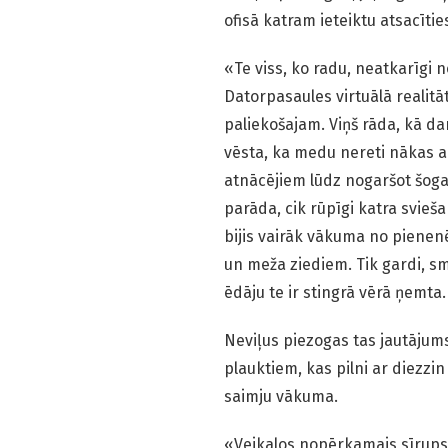
ofisā katram ieteiktu atsacītie
«Te viss, ko radu, neatkarīgi n
Datorpasaules virtuālā realitā
paliekošajam. Viņš rāda, kā dar
vēsta, ka medu nereti nākas ar
atnācējiem lūdz nogaršot šoga
parāda, cik rūpīgi katra svieša
bijis vairāk vākuma no pienenē
un meža ziediem. Tik gardi, s
ēdāju te ir stingrā vērā ņemta.
Neviļus piezogas tas jautājum
plauktiem, kas pilni ar diezzi
saimju vākuma.
«Veikalos nopērkamais sīrups