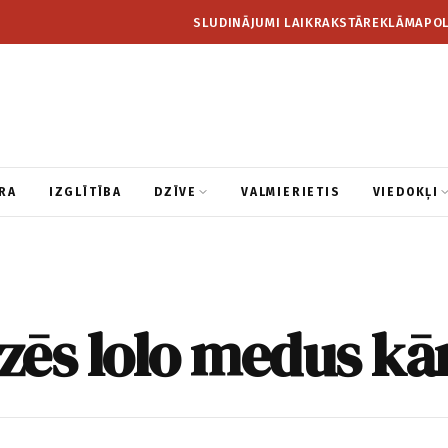
SLUDINĀJUMI LAIKRAKSTĀ
REKLĀMA
POL
RA
IZGLĪTĪBA
DZĪVE
VALMIERIETIS
VIEDOKĻI
zēs lolo medus kā