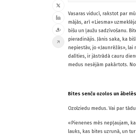
Vasaras viducī, rakstot par m
mājās, arī «Liesma» uzmeklēja 
bišu un ļaužu sadzīvošanu. Bi
pieradinājis. Jānis saka, ka b
nepiestāv, jo «Jaunrēžās», la
dalīties, ir jāstrādā cauru dien
medus nesējām pakārtots. No 
Bites senču ozolos un ābelē
Ozolziedu medus. Vai par tādu i
«Pienenes mēs nepļaujam, kad 
lauks, kas bites uzrunā, un tur