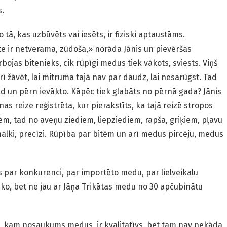
s.
o tā, kas uzbūvēts vai iesēts, ir fiziski aptaustāms.
te ir netverama, zūdoša,» norāda Jānis un pievēršas
bojas bitenieks, cik rūpīgi medus tiek vākots, sviests. Viņš
ī žāvēt, lai mitruma tajā nav par daudz, lai nesarūgst. Tad
d un pērn ievākto. Kāpēc tiek glabāts no pērnā gada? Jānis
nas reize reģistrēta, kur pierakstīts, ka tajā reizē stropos
m, tad no aveņu ziediem, liepziediem, rapša, griķiem, pļavu
malki, precīzi. Rūpība par bitēm un arī medus pircēju, medus
s par konkurenci, par importēto medu, par lielveikalu
n ko, bet ne jau ar Jāņa Trikātas medu no 30 apčubinātu
, kam nosaukums medus, ir kvalitatīvs, bet tam nav nekāda