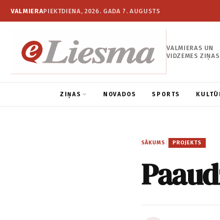
VALMIERA
PIEKTDIENA, 2026. GADA 7. AUGUSTS
VALMIERAS UN
VIDZEMES ZIŅAS
ZIŅAS
NOVADOS
SPORTS
KULTŪ
SĀKUMS
/
PROJEKTS
Paaud