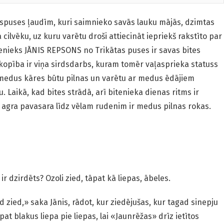
ūspuses ļaudīm, kuri saimnieko savās lauku mājās, dzimtas
cilvēku, uz kuru varētu droši attiecināt iepriekš rakstīto par
tenieks JĀNIS REPSONS no Trikātas puses ir savas bites
iškopība ir viņa sirdsdarbs, kuram tomēr vaļasprieka statuss
i medus kāres būtu pilnas un varētu ar medus ēdājiem
u. Laikā, kad bites strādā, arī bitenieka dienas ritms ir
agra pavasara līdz vēlam rudenim ir medus pilnas rokas.
s
r dzirdēts? Ozoli zied, tāpat kā liepas, ābeles.
zied,» saka Jānis, rādot, kur ziedējušas, kur tagad sinepju
pat blakus liepa pie liepas, lai «Jaunrēžas» drīz ietītos