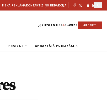
ITISKĀ REKLĀMA
KONTAKTI
ZIŅO REDAKCIJAI
PIESLĒGTIES
E-AVĪZE
ABONĒT
PROJEKTI
APMAKSĀTĀ PUBLIKĀCIJA
res