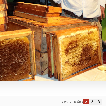
A
A
A
BURTU IZMĒRS