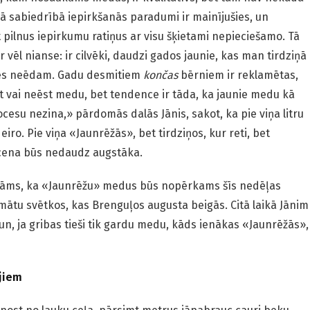
kā sabiedrībā iepirkšanās paradumi ir mainījušies, un
kt pilnus iepirkumu ratiņus ar visu šķietami nepieciešamo. Tā
r vēl nianse: ir cilvēki, daudzi gados jaunie, kas man tirdziņā
mēs neēdam. Gadu desmitiem
končas
bērniem ir reklamētas,
st vai neēst medu, bet tendence ir tāda, ka jaunie medu kā
cesu nezina,» pārdomās dalās Jānis, sakot, ka pie viņa litru
ro. Pie viņa «Jaunrēžās», bet tirdziņos, kur reti, bet
 cena būs nedaudz augstāka.
zināms, ka «Jaunrēžu» medus būs nopērkams šīs nedēļas
mātu svētkos, kas Brenguļos augusta beigās. Citā laikā Jānim
, un, ja gribas tieši tik gardu medu, kāds ienākas «Jaunrēžās»,
jiem