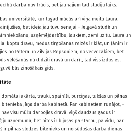
ībā darba nav trūcis, bet jaunajiem tad studiju laiks.
bas universitātē, kur tagad mācās arī viņa meita Laura.
ījušies, bet ideja jau tuvu senajai – Jelgavā studē un
saimniekošanu, uzņēmējdarbību, laukiem, zemi uz tu. Laura un
 lai koptu dravu, medus tirgošanas reizēs ir klāt, un Jānim ir
jies no Pētera un Zilvijas Repsoniem, no vecvecākiem, bet
būs vēlēšanās nākt dziļi dravā un darīt, tad viss izdosies.
eguvē būs zinošākais gids.
itāte
omāta iekārta, trauki, spainīši, burciņas, tukšas un pilnas
t bitenieka Jāņa darba kabinetā. Par kabinetiem runājot, –
Viņš nav visu mūžu darbojies dravā, viņš daudzus gadus ir
ģiju uzņēmumā, bet bites ir bijušas pa starpu, pa vidu, par
ņš ir pilnas slodzes bitenieks un no sēdošas darba dienas