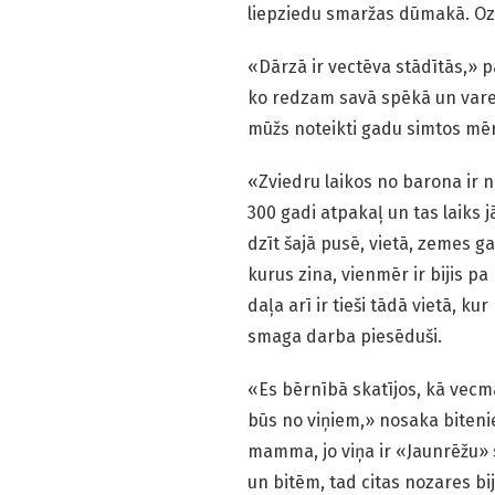
liepziedu smaržas dūmakā. Ozol
«Dārzā ir vectēva stādītās,» 
ko redzam savā spēkā un varen
mūžs noteikti gadu simtos mē
«Zviedru laikos no barona ir n
300 gadi atpakaļ un tas laiks
dzīt šajā pusē, vietā, zemes ga
kurus zina, vienmēr ir bijis pa
daļa arī ir tieši tādā vietā, k
smaga darba piesēduši.
«Es bērnībā skatījos, kā vec
būs no viņiem,» nosaka bitenie
mamma, jo viņa ir «Jaunrēžu» 
un bitēm, tad citas nozares bi