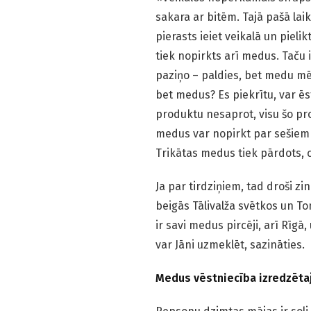
sakara ar bitēm. Tajā pašā lai
pierasts ieiet veikalā un pieli
tiek nopirkts arī medus. Taču i
paziņo – paldies, bet medu 
bet medus? Es piekrītu, var ē
produktu nesaprot, visu šo pro
medus var nopirkt par sešiem ei
Trikātas medus tiek pārdots,
Ja par tirdziņiem, tad droši 
beigās Tālivalža svētkos un To
ir savi medus pircēji, arī Rīgā
var Jāni uzmeklēt, sazināties.
Medus vēstniecība izredzēta