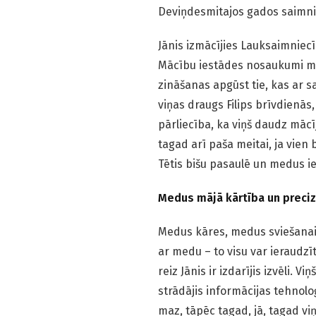
Deviņdesmitajos gados saimniec
Jānis izmācījies Lauksaimniecī
Mācību iestādes nosaukumi main
zināšanas apgūst tie, kas ar 
viņas draugs Filips brīvdienās,
pārliecība, ka viņš daudz mācī
tagad arī paša meitai, ja vien 
Tētis bišu pasaulē un medus i
Medus mājā kārtība un preciz
Medus kāres, medus sviešanai d
ar medu – to visu var ieraudzī
reiz Jānis ir izdarījis izvēli. 
strādājis informācijas tehnolo
maz, tāpēc tagad, jā, tagad vi