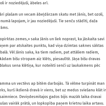
i ir noziedējuši, ābeles arī.
pāri plašam un vecam ābeļdārzam skatu met Jānis, bet ozoli,
umā lapojam, ir jau noziedējuši. Tie senču stādīti, daža
rāms.
opirktas zemes,» saka Jānis un liek noprast, ka jāskaita savi
 jāņem par atskaites punktu, kad viņa dzimtas saknes sāktas
balā. Vēl Jānis saka, ka tiem radiem, pat attāliem radiem,
 kādam bišu stropam aiz klēts, piesaulītē. Jāņa bišu dravas
ur blakus sena klētiņa, kur noteikti senči uz laukakmens pēc
mamma un vectēvs ap bitēm darbojās. Tā vēlme turpināt man
ks, kurš ikdienā dravā ir viens, bet uz medus sviešanu klāt ir
saimniece. Deviņdesmitajos gados bijis mazāk laika dravai
jušas vairāk prātā, un lopkopība paņem krietnu laika artavu.