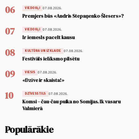
06
07.08.2026.
VIEDOKĻI
Premjers būs «Andris Stepaņenko-Šlesers»?
07
07.08.2026.
VIEDOKĻI
Ir iemesls pacelt kausu
08
07.08.2026.
KULTŪRA UN IZKLAIDE
Festivāls ielīksmo pilsētu
09
07.08.2026.
VIESIS
«Dzīve ir skaista!»
10
07.08.2026.
DZĪVESSTILS
Komsi – čau-čau puika no Somijas. Ik vasaru
Valmierā
Populārākie