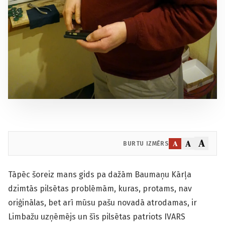
A
A
A
BURTU IZMĒRS
Tāpēc šoreiz mans gids pa dažām Baumaņu Kārļa
dzimtās pilsētas problēmām, kuras, protams, nav
oriģinālas, bet arī mūsu pašu novadā atrodamas, ir
Limbažu uzņēmējs un šīs pilsētas patriots IVARS