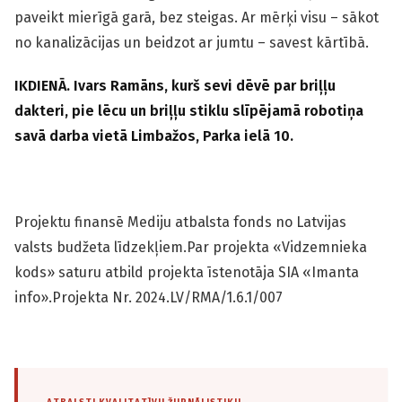
paveikt mierīgā garā, bez steigas. Ar mērķi visu – sākot
no kanalizācijas un beidzot ar jumtu – savest kārtībā.
IKDIENĀ. Ivars Ramāns, kurš sevi dēvē par briļļu
dakteri, pie lēcu un briļļu stiklu slīpējamā robotiņa
savā darba vietā Limbažos, Parka ielā 10.
Projektu finansē Mediju atbalsta fonds no Latvijas
valsts budžeta līdzekļiem.Par projekta «Vidzemnieka
kods» saturu atbild projekta īstenotāja SIA «Imanta
info».Projekta Nr. 2024.LV/RMA/1.6.1/007