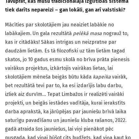
Tavuprāt, kas mūsu tradicionālajā izglītības sistēmā
tiek darīts nepareizi – gan lokāli, gan arī valstiski?
Mācīties par skolotājiem jau neaiziet labākie no
labākajiem. Un gala rezultātā
pelēkā masa
nograuž to,
kas ir citādāks! Sākas intrigas un neizpratne par
daudzām lietām. Es tā filozofiski uz tām lietām tagad
skatos, jo 10 gadus esmu skolā no brīva prāta pienesis
vairākus projektus, izkārtojis vairākas lietas, lai
skolotājiem mēneša beigās būtu kāda
kapeika
vairāk,
bet rezultātā tevi par to, ka esi izdarījis labu darbu,
izliek aiz durvīm… Tepat Limbažos ir realizēti vairāki
projekti, un beigās iestādes vadītāja, kurai ierakstīts
darba aprakstā, ka jārūpējas par jauniešu brīvā laika
saturīgu pavadīšanu un jauniešu kluba rašanos, 2022.
gadā atraida šos jauniešus, lai viņi pienākot pēc
pusgada, kad viņai būšot cits budžets, kad viņa kaut ko