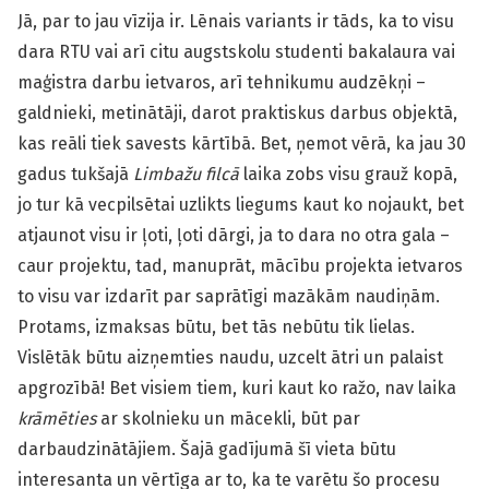
Jā, par to jau vīzija ir. Lēnais variants ir tāds, ka to visu
dara RTU vai arī citu augstskolu studenti bakalaura vai
maģistra darbu ietvaros, arī tehnikumu audzēkņi –
galdnieki, metinātāji, darot praktiskus darbus objektā,
kas reāli tiek savests kārtībā. Bet, ņemot vērā, ka jau 30
gadus tukšajā
Limbažu filcā
laika zobs visu grauž kopā,
jo tur kā vecpilsētai uzlikts liegums kaut ko nojaukt, bet
atjaunot visu ir ļoti, ļoti dārgi, ja to dara no otra gala –
caur projektu, tad, manuprāt, mācību projekta ietvaros
to visu var izdarīt par saprātīgi mazākām naudiņām.
Protams, izmaksas būtu, bet tās nebūtu tik lielas.
Vislētāk būtu aizņemties naudu, uzcelt ātri un palaist
apgrozībā! Bet visiem tiem, kuri kaut ko ražo, nav laika
krāmēties
ar skolnieku un mācekli, būt par
darbaudzinātājiem. Šajā gadījumā šī vieta būtu
interesanta un vērtīga ar to, ka te varētu šo procesu