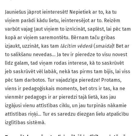
Jauniešus jāprot ieinteresēt! Nepietiek ar to, ka tu
viņiem parādi kādu lietu, ieinteresējot ar to. Reizēm
varbūt vajag ļaut viņiem to iznīcināt, saplēst, lai pēc tam
kopā ar viņiem saremontētu. Bērnam taču gribas
izjaukt, uzzināt, kas tam
lācītim vēderā
(
smaida
)! Bet ar
to salikšanu nevedas… Ja tev ir pieredze to visu novest
līdz galam, tad viņam rodas interese, kā to saskrūvēt
jeb saskrūvēt vēl labāk, nekā tas pirms tam bijis, lai viss
pēc tam darbotos. Tur vajadzīga pieredze! Protams,
viens ir pedagoģiskais moments, bet otrs ir tas, ka ne
vienmēr pedagogs ir ar pieredzi tajā lietā, kas jau
izgājusi vienu attīstības ciklu, un jau turpinās nākamie
attīstības riņķi… Tur es saredzu diezgan lielu atpalicību
izglītības sistēmā.