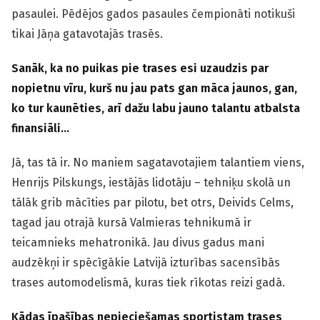
pasaulei. Pēdējos gados pasaules čempionāti notikuši
tikai Jāņa gatavotajās trasēs.
Sanāk, ka no puikas pie trases esi uzaudzis par
nopietnu vīru, kurš nu jau pats gan māca jaunos, gan,
ko tur kaunēties, arī dažu labu jauno talantu atbalsta
finansiāli…
Jā, tas tā ir. No maniem sagatavotajiem talantiem viens,
Henrijs Pilskungs, iestājās lidotāju – tehniķu skolā un
tālāk grib mācīties par pilotu, bet otrs, Deivids Celms,
tagad jau otrajā kursā Valmieras tehnikumā ir
teicamnieks mehatronikā. Jau divus gadus mani
audzēkņi ir spēcīgākie Latvijā izturības sacensībās
trases automodelismā, kuras tiek rīkotas reizi gadā.
Kādas īpašības nepieciešamas sportistam trases