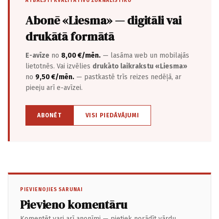
ATBALSTI KVALITATĪVU ŽURNĀLISTIKU
Abonē «Liesma» — digitāli vai
drukātā formātā
E-avīze
no
8,00 €/mēn.
— lasāma web un mobilajās
lietotnēs. Vai izvēlies
drukāto laikrakstu «Liesma»
no
9,50 €/mēn.
— pastkastē trīs reizes nedēļā, ar
pieeju arī e-avīzei.
ABONĒT
VISI PIEDĀVĀJUMI
PIEVIENOJIES SARUNAI
Pievieno komentāru
Komentēt vari arī anonīmi — pietiek norādīt vārdu.