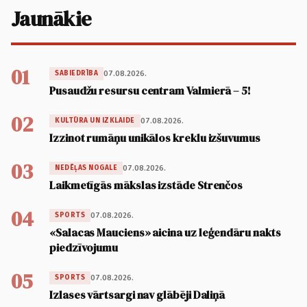
Jaunākie
01
07.08.2026.
SABIEDRĪBA
Pusaudžu resursu centram Valmierā – 5!
02
07.08.2026.
KULTŪRA UN IZKLAIDE
Izzinot rumāņu unikālos kreklu izšuvumus
03
07.08.2026.
NEDĒĻAS NOGALE
Laikmetīgās mākslas izstāde Strenčos
04
07.08.2026.
SPORTS
«Salacas Mauciens» aicina uz leģendāru nakts
piedzīvojumu
05
07.08.2026.
SPORTS
Izlases vārtsargi nav glābēji Daliņā