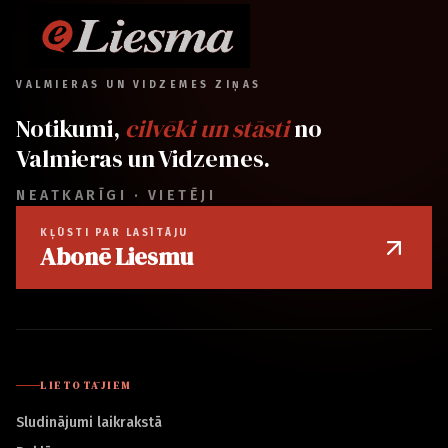
VALMIERAS UN VIDZEMES ZIŅAS
Notikumi,
cilvēki un stāsti
no
Valmieras un Vidzemes.
NEATKARĪGI · VIETĒJI
KĻŪSTI PAR LASĪTĀJU
Abonē Liesmu
LIETOTĀJIEM
Sludinājumi laikrakstā