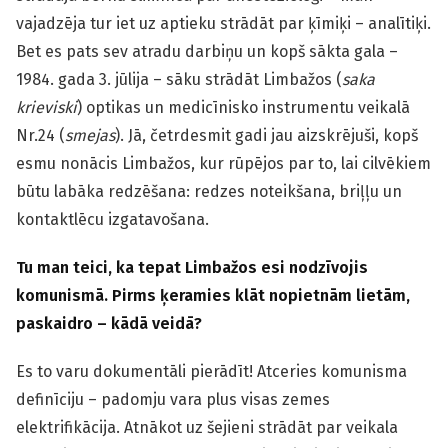
vajadzēja tur iet uz aptieku strādāt par ķīmiķi – analītiķi.
Bet es pats sev atradu darbiņu un kopš sākta gala –
1984. gada 3. jūlija – sāku strādāt Limbažos (
saka
krieviski
) optikas un medicīnisko instrumentu veikalā
Nr.24 (
smejas
). Jā, četrdesmit gadi jau aizskrējuši, kopš
esmu nonācis Limbažos, kur rūpējos par to, lai cilvēkiem
būtu labāka redzēšana: redzes noteikšana, briļļu un
kontaktlēcu izgatavošana.
Tu man teici, ka tepat Limbažos esi nodzīvojis
komunismā. Pirms ķeramies klāt nopietnām lietām,
paskaidro – kādā veidā?
Es to varu dokumentāli pierādīt! Atceries komunisma
definīciju – padomju vara plus visas zemes
elektrifikācija. Atnākot uz šejieni strādāt par veikala