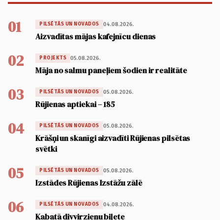
01
04.08.2026.
PILSĒTĀS UN NOVADOS
Aizvadītas mājas kafejnīcu dienas
02
05.08.2026.
PROJEKTS
Māja no salmu paneļiem šodien ir realitāte
03
05.08.2026.
PILSĒTĀS UN NOVADOS
Rūjienas aptiekai – 185
04
05.08.2026.
PILSĒTĀS UN NOVADOS
Krāšņi un skanīgi aizvadīti Rūjienas pilsētas
svētki
05
05.08.2026.
PILSĒTĀS UN NOVADOS
Izstādes Rūjienas Izstāžu zālē
06
04.08.2026.
PILSĒTĀS UN NOVADOS
Kabatā divvirzienu biļete