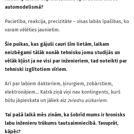
automodelismā?
Pacietība, reakcija, precizitāte – visas labās īpašības, ko
varam vēlēties jaunietim.
Šie puikas, kas gājuši cauri šīm lietām, laikam
neizbēgami tālāk nonāk tehnisku jomu studijās un
vēlāk kļūst ja ne visi par inženieriem, tad noteikti par
tehniski izglītotiem vīriem.
Arī par labiem dakteriem, ķirurgiem, zobārstiem,
elektroniķiem… Katrā ziņā viņi nav kontingents, kurš
būtu jāpieskata un jāliek aiz
zviedru aizkariem
.
Tai pašā laikā mēs zinām, ka šobrīd mums ir hronisks
labu inženieru trūkums tautsaimniecībā. Tavuprāt,
kāpēc?