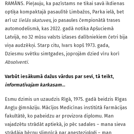
RAMĀNS.
Pieļauju, ka pazīstams ne tikai savā ikdienas
optiķa kompaktajā pasaulītē Limbažos, Parka ielā, bet
arī uz
lielās skatuves
, jo pasaules čempionātā trases
automodelismā, kas 2022. gadā notika Apšuciemā
Latvijā, no 32 mūsu valsts izlases dalībniekiem četri bija
viņa audzēkņi. Starp citu, Ivars kopš 1973. gada,
Dziesmu svētku simtgades, joprojām dzied vīru korī
Absolventi
.
Varbūt iesākumā dažus vārdus par sevi, tā teikt,
informatīvajam karkasam
…
Esmu dzimis un uzaudzis Rīgā, 1975. gadā beidzis Rīgas
Angļu ģimnāziju. Mācījos Medicīnas institūtā Farmācijas
fakultātē, ko pabeidzu ar provizora diplomu. Man
vajadzētu strādāt aptiekā, jo pēc sadales – mana sieva
strādāja bērnu slimnīcā par anestezioloģi – man