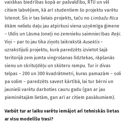
vairākas biedrības kopā ar pašvaldību, RTU un vēl
citiem labvēļiem, kā arī studentiem šo projektu varētu
īstenot. Šis ir tas lielais projekts, taču no
Limbažu filca
ēkām nelielu daļu jau atpirkusi viena uzņēmīga ģimene
– Uldis un Lāsma Joneļi no zemnieku saimniecības
Reķi
.
Viņi – par to jau tika ziņots laikrakstā
Auseklis
–
uzrakstījuši projektu, kurā paredzēts izvietot šajā
teritorijā zem jumta vingrošanas līdztekas, rāpšanās
sienu un skrituļdēļu un skūteru rampu. Tur ir divas
telpas – 200 un 300 kvadrātmetri, kuras pamazām – soli
pa solim – paredzēts savest kārtībā, lai tur bērni un
jaunieši varētu darboties cauru gadu (gan ar jau
pieminētajām lietām, gan arī ar citiem pasākumiem).
Varbūt tur ar laiku varētu iemājot arī tehniskās lietas
ar visu modelīšu trasi?