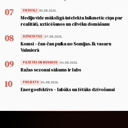
07
05.08.2026.
VIEDOKĻI
Mediju vide mākslīgā intelekta laikmetā: cīņa par
realitāti, uzticēšanos un cilvēku domāšanu
08
07.08.2026.
DZĪVESSTILS
Komsi – čau-čau puika no Somijas. Ik vasaru
Valmierā
09
04.08.2026.
PILSĒTĀS UN NOVADOS
Ražas sezonai sākums ir labs
10
04.08.2026.
PROJEKTS
Energoefektīvs – labāks un lētāks dzīvošanai