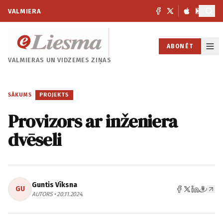
VALMIERA
ABONĒT
VALMIERAS UN
VIDZEMES ZIŅAS
SĀKUMS
/
PROJEKTS
Provizors ar inženiera
dvēseli
Guntis Vīksna
GU
AUTORS • 20.11.2024.