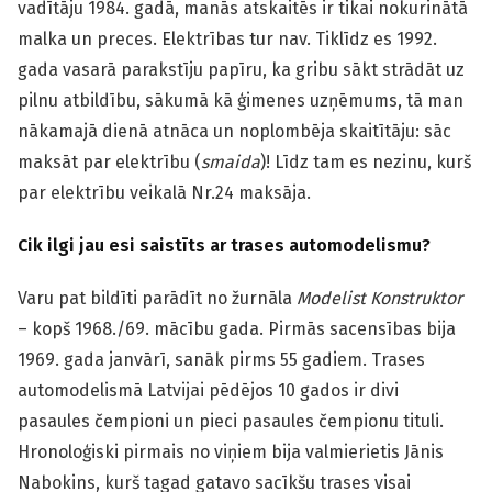
vadītāju 1984. gadā, manās atskaitēs ir tikai nokurinātā
malka un preces. Elektrības tur nav. Tiklīdz es 1992.
gada vasarā parakstīju papīru, ka gribu sākt strādāt uz
pilnu atbildību, sākumā kā ģimenes uzņēmums, tā man
nākamajā dienā atnāca un noplombēja skaitītāju: sāc
maksāt par elektrību (
smaida
)! Līdz tam es nezinu, kurš
par elektrību veikalā Nr.24 maksāja.
Cik ilgi jau esi saistīts ar trases automodelismu?
Varu pat bildīti parādīt no žurnāla
Modelist Konstruktor
– kopš 1968./69. mācību gada. Pirmās sacensības bija
1969. gada janvārī, sanāk pirms 55 gadiem. Trases
automodelismā Latvijai pēdējos 10 gados ir divi
pasaules čempioni un pieci pasaules čempionu tituli.
Hronoloģiski pirmais no viņiem bija valmierietis Jānis
Nabokins, kurš tagad gatavo sacīkšu trases visai