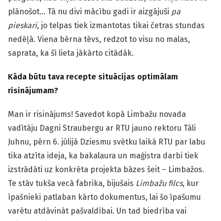
plānošot… Tā nu divi mācību gadi ir aizgājuši
pa
pieskari
, jo telpas tiek izmantotas tikai četras stundas
nedēļā. Viena bērna tēvs, redzot to visu no malas,
saprata, ka šī lieta jākārto citādāk.
Kāda būtu tava recepte situācijas optimālam
risinājumam?
Man ir risinājums! Savedot kopā Limbažu novada
vadītāju Dagni Straubergu ar RTU jauno rektoru Tāli
Juhnu, pērn 6. jūlijā Dziesmu svētku laikā RTU par labu
tika atzīta ideja, ka bakalaura un maģistra darbi tiek
izstrādāti uz konkrēta projekta bāzes šeit – Limbažos.
Te stāv tukša vecā fabrika, bijušais
Limbažu filcs
, kur
īpašnieki patlaban kārto dokumentus, lai šo īpašumu
varētu atdāvināt pašvaldībai. Un tad biedrība vai