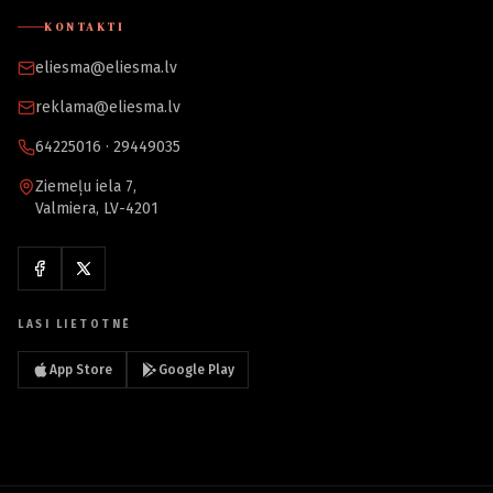
KONTAKTI
eliesma@eliesma.lv
reklama@eliesma.lv
64225016 · 29449035
Ziemeļu iela 7,
Valmiera, LV-4201
LASI LIETOTNĒ
App Store
Google Play