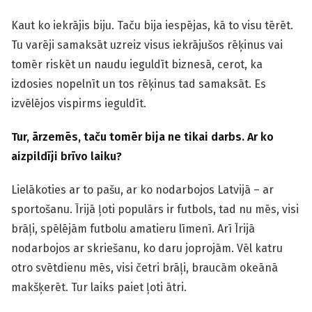
Kaut ko iekrājis biju. Taču bija iespējas, kā to visu tērēt.
Tu varēji samaksāt uzreiz visus iekrājušos rēķinus vai
tomēr riskēt un naudu ieguldīt biznesā, cerot, ka
izdosies nopelnīt un tos rēķinus tad samaksāt. Es
izvēlējos vispirms ieguldīt.
Tur, ārzemēs, taču tomēr bija ne tikai darbs. Ar ko
aizpildīji brīvo laiku?
Lielākoties ar to pašu, ar ko nodarbojos Latvijā – ar
sportošanu. Īrijā ļoti populārs ir futbols, tad nu mēs, visi
brāļi, spēlējām futbolu amatieru līmenī. Arī Īrijā
nodarbojos ar skriešanu, ko daru joprojām. Vēl katru
otro svētdienu mēs, visi četri brāļi, braucām okeānā
makšķerēt. Tur laiks paiet ļoti ātri.