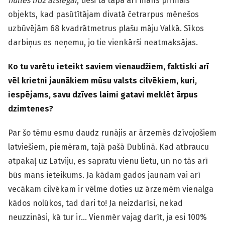
nulles līdz atslēgai
, tieši tā tapa arī mans pirmais
objekts, kad pasūtītājam divatā četrarpus mēnešos
uzbūvējām 68 kvadrātmetrus plašu māju Valkā. Sīkos
darbiņus es neņemu, jo tie vienkārši neatmaksājas.
Ko tu varētu ieteikt saviem vienaudžiem, faktiski arī
vēl krietni jaunākiem mūsu valsts cilvēkiem, kuri,
iespējams, savu dzīves laimi gatavi meklēt ārpus
dzimtenes?
Par šo tēmu esmu daudz runājis ar ārzemēs dzīvojošiem
latviešiem, piemēram, tajā pašā Dublinā. Kad atbraucu
atpakaļ uz Latviju, es sapratu vienu lietu, un no tās arī
būs mans ieteikums. Ja kādam gados jaunam vai arī
vecākam cilvēkam ir vēlme doties uz ārzemēm vienalga
kādos nolūkos, tad dari to! Ja neizdarīsi, nekad
neuzzināsi, kā tur ir… Vienmēr vajag darīt, ja esi 100%