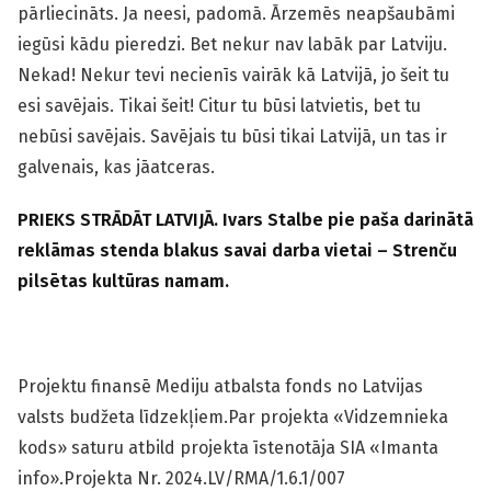
pārliecināts. Ja neesi, padomā. Ārzemēs neapšaubāmi
iegūsi kādu pieredzi. Bet nekur nav labāk par Latviju.
Nekad! Nekur tevi necienīs vairāk kā Latvijā, jo šeit tu
esi savējais. Tikai šeit! Citur tu būsi latvietis, bet tu
nebūsi savējais. Savējais tu būsi tikai Latvijā, un tas ir
galvenais, kas jāatceras.
PRIEKS STRĀDĀT LATVIJĀ. Ivars Stalbe pie paša darinātā
reklāmas stenda blakus savai darba vietai – Strenču
pilsētas kultūras namam.
Projektu finansē Mediju atbalsta fonds no Latvijas
valsts budžeta līdzekļiem.Par projekta «Vidzemnieka
kods» saturu atbild projekta īstenotāja SIA «Imanta
info».Projekta Nr. 2024.LV/RMA/1.6.1/007