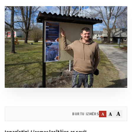
A
A
A
BURTU IZMĒRS