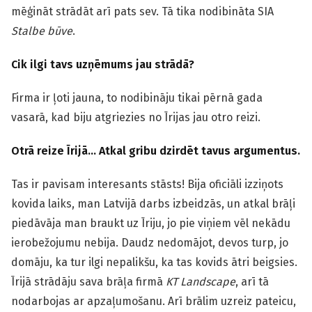
mēģināt strādāt arī pats sev. Tā tika nodibināta SIA
Stalbe būve
.
Cik ilgi tavs uzņēmums jau strādā?
Firma ir ļoti jauna, to nodibināju tikai pērnā gada
vasarā, kad biju atgriezies no Īrijas jau otro reizi.
Otrā reize Īrijā… Atkal gribu dzirdēt tavus argumentus.
Tas ir pavisam interesants stāsts! Bija oficiāli izziņots
kovida laiks, man Latvijā darbs izbeidzās, un atkal brāļi
piedāvāja man braukt uz Īriju, jo pie viņiem vēl nekādu
ierobežojumu nebija. Daudz nedomājot, devos turp, jo
domāju, ka tur ilgi nepalikšu, ka tas kovids ātri beigsies.
Īrijā strādāju sava brāļa firmā
KT Landscape
, arī tā
nodarbojas ar apzaļumošanu. Arī brālim uzreiz pateicu,