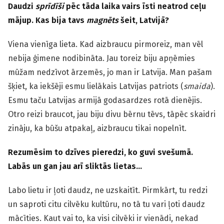
Daudzi
sprīdīši
pēc tāda laika vairs īsti neatrod ceļu
mājup. Kas bija tavs
magnēts
šeit, Latvijā?
Viena vienīga lieta. Kad aizbraucu pirmoreiz, man vēl
nebija ģimene nodibināta. Jau toreiz biju apņēmies
mūžam nedzīvot ārzemēs, jo man ir Latvija. Man pašam
šķiet, ka iekšēji esmu lielākais Latvijas patriots (
smaida
).
Esmu taču Latvijas armijā godasardzes rotā dienējis.
Otro reizi braucot, jau biju divu bērnu tēvs, tāpēc skaidri
zināju, ka būšu atpakaļ, aizbraucu tikai nopelnīt.
Rezumēsim to dzīves pieredzi, ko guvi svešumā.
Labās un gan jau arī sliktās lietas…
Labo lietu ir ļoti daudz, ne uzskaitīt. Pirmkārt, tu redzi
un saproti citu cilvēku kultūru, no tā tu vari ļoti daudz
mācīties. Kaut vai to, ka visi cilvēki ir vienādi, nekad