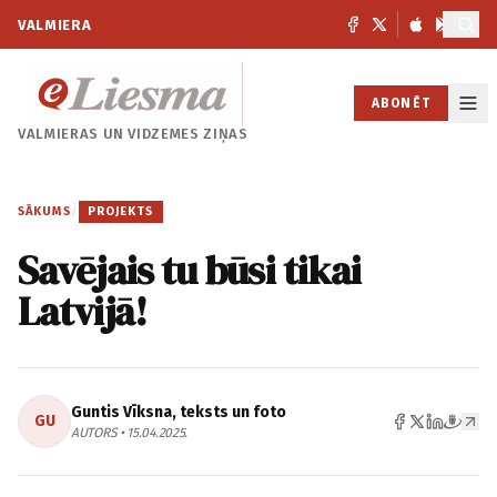
VALMIERA
ABONĒT
VALMIERAS UN
VIDZEMES ZIŅAS
SĀKUMS
/
PROJEKTS
Savējais tu būsi tikai
Latvijā!
Guntis Vīksna, teksts un foto
GU
AUTORS • 15.04.2025.