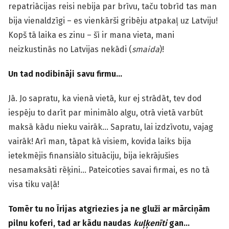
repatriācijas reisi nebija par brīvu, taču tobrīd tas man
bija vienaldzīgi – es vienkārši gribēju atpakaļ uz Latviju!
Kopš tā laika es zinu – šī ir mana vieta, mani
neizkustinās no Latvijas nekādi (
smaida
)!
Un tad nodibināji savu firmu…
Jā. Jo sapratu, ka vienā vietā, kur ej strādāt, tev dod
iespēju to darīt par minimālo algu, otrā vietā varbūt
maksā kādu nieku vairāk… Sapratu, lai izdzīvotu, vajag
vairāk! Arī man, tāpat kā visiem, kovida laiks bija
ietekmējis finansiālo situāciju, bija iekrājušies
nesamaksāti rēķini… Pateicoties savai firmai, es no tā
visa tiku vaļā!
Tomēr tu no Īrijas atgriezies ja ne gluži ar mārciņām
pilnu koferi, tad ar kādu naudas
kuļķenīti
gan…