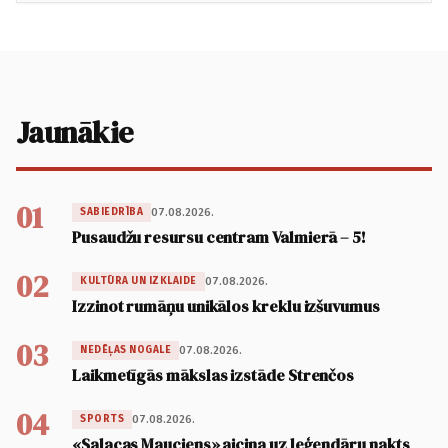
Jaunākie
01
07.08.2026.
SABIEDRĪBA
Pusaudžu resursu centram Valmierā – 5!
02
07.08.2026.
KULTŪRA UN IZKLAIDE
Izzinot rumāņu unikālos kreklu izšuvumus
03
07.08.2026.
NEDĒĻAS NOGALE
Laikmetīgās mākslas izstāde Strenčos
04
07.08.2026.
SPORTS
«Salacas Mauciens» aicina uz leģendāru nakts