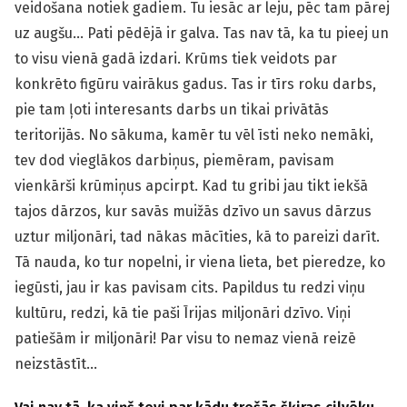
veidošana notiek gadiem. Tu iesāc ar leju, pēc tam pārej
uz augšu… Pati pēdējā ir galva. Tas nav tā, ka tu pieej un
to visu vienā gadā izdari. Krūms tiek veidots par
konkrēto figūru vairākus gadus. Tas ir tīrs roku darbs,
pie tam ļoti interesants darbs un tikai privātās
teritorijās. No sākuma, kamēr tu vēl īsti neko nemāki,
tev dod vieglākos darbiņus, piemēram, pavisam
vienkārši krūmiņus apcirpt. Kad tu gribi jau tikt iekšā
tajos dārzos, kur savās muižās dzīvo un savus dārzus
uztur miljonāri, tad nākas mācīties, kā to pareizi darīt.
Tā nauda, ko tur nopelni, ir viena lieta, bet pieredze, ko
iegūsti, jau ir kas pavisam cits. Papildus tu redzi viņu
kultūru, redzi, kā tie paši Īrijas miljonāri dzīvo. Viņi
patiešām ir miljonāri! Par visu to nemaz vienā reizē
neizstāstīt…