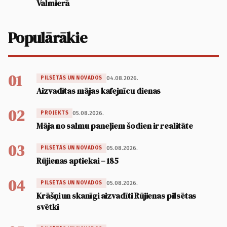
Valmierā
Populārākie
01
04.08.2026.
PILSĒTĀS UN NOVADOS
Aizvadītas mājas kafejnīcu dienas
02
05.08.2026.
PROJEKTS
Māja no salmu paneļiem šodien ir realitāte
03
05.08.2026.
PILSĒTĀS UN NOVADOS
Rūjienas aptiekai – 185
04
05.08.2026.
PILSĒTĀS UN NOVADOS
Krāšņi un skanīgi aizvadīti Rūjienas pilsētas
svētki