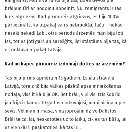
emigrants. Mans variants bija tas, ka es devos pie
brāļiem tīri ar nodomu nopelnīt. Nu, remigrants ir tas,
kurš atgriežas. Kad pirmoreiz atgriezos, es biju 100%
pārliecināts, ka atpakaļ vairs nebraukšu, taču – nekad
nesaki nekad! Labi, otrs periods ārzemēs man bija ļoti
īss, toties ļoti garš un sarežģīts, ilgi stāstāms bija tas, kā
es nokļuvu atpakaļ Latvijā.
Kad un kāpēc pirmoreiz izdomāji doties uz ārzemēm?
Tas bija pirms apmēram 15 gadiem. Es jau strādāju
Latvijā, toreiz tā bija Valkas pilsētā apsaimniekošanas
nodaļa, viss it kā bija OK. Bet brāļi, viņi visi trīs šobrīd
jau Īrijā ir kādus 30 gadus nodzīvojuši, mani aicināja pie
sevis. Vēl man ir māsa, viņa joprojām dzīvo Dakstos.
Brāļi teica, lai, neskatoties uz to laiku, cik es tur būšu, lai
es vienkārši paskatoties, kā tas ir…