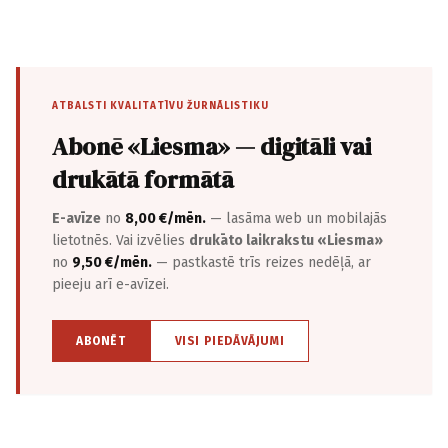
ATBALSTI KVALITATĪVU ŽURNĀLISTIKU
Abonē «Liesma» — digitāli vai
drukātā formātā
E-avīze
no
8,00 €/mēn.
— lasāma web un mobilajās
lietotnēs. Vai izvēlies
drukāto laikrakstu «Liesma»
no
9,50 €/mēn.
— pastkastē trīs reizes nedēļā, ar
pieeju arī e-avīzei.
ABONĒT
VISI PIEDĀVĀJUMI