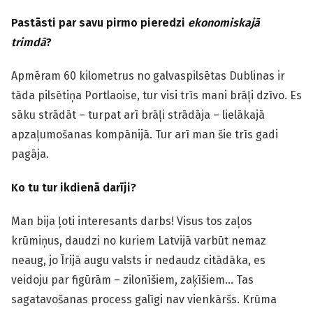
Pastāsti par savu pirmo pieredzi
ekonomiskajā
trimdā
?
Apmēram 60 kilometrus no galvaspilsētas Dublinas ir
tāda pilsētiņa Portlaoise, tur visi trīs mani brāļi dzīvo. Es
sāku strādāt – turpat arī brāļi strādāja – lielākajā
apzaļumošanas kompānijā. Tur arī man šie trīs gadi
pagāja.
Ko tu tur ikdienā darīji?
Man bija ļoti interesants darbs! Visus tos zaļos
krūmiņus, daudzi no kuriem Latvijā varbūt nemaz
neaug, jo Īrijā augu valsts ir nedaudz citādāka, es
veidoju par figūrām – zilonīšiem, zaķīšiem… Tas
sagatavošanas process galīgi nav vienkāršs. Krūma