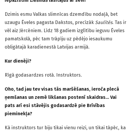
Iepazīstini
Liesmas
lasītājus ar sevi!
Dzimis esmu Valkas slimnīcas dzemdību nodaļā, bet
uzaugu Ēveles pagasta Dakstos, precīzāk
Saulītēs
. Tas ir
vēl aiz Jērcēniem. Līdz 18 gadiem izglītību ieguvu Ēveles
pamatskolā, pēc tam trāpīju uz pēdējo iesaukumu
obligātajā karadienestā Latvijas armijā.
Kur dienēji?
Rīgā godasardzes rotā. Instruktors.
Oho, tad jau tev visas tās maršēšanas, ieroča plecā
ņemšanas un zemē likšanas postenī skaidras… Vai
pats arī esi stāvējis godasardzē pie Brīvības
pieminekļa?
Kā instruktors tur biju tikai vienu reizi, un tikai tāpēc, ka