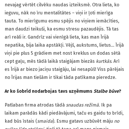
nevajag vērtēt cilvēku naudas izteiksmē. Otra lieta, ko
ieguvu, nāk no īru mentalitātes – viņi ir ļoti mierīga
tauta. To mierīgumu esmu spējis no viņiem iemācīties,
man daudzi teikuši, ka esmu stresu pazaudējis. Tā tas
arī reāli ir. Gandrīz vai vienīgā lieta, kas man Īrijā
nepatika, bija laika apstākļi. Vējš, aukstums, lietus… Īrijā
viņi pie plus 5 grādiem met nost kreklus un dodas sētā
cept gaļu, mēs tādā laikā staigājam biezās
kurtkās
. Arī
es Īrijā ar biezo jaciņu staigāju, lai nesapūš! Viss pārējais
no Īrijas man tiešām ir tikai tāda patīkama pieredze.
Ar ko šobrīd nodarbojas tavs uzņēmums
Stalbe būve
?
Patlaban firma atrodas tādā
snaudas režīmā
. Ik pa
laikam parādās kādi piedāvājumi, taču es gaidu to brīdi,
kad būs īstais (
smaida
). Esmu gatavs uzbūvēt māju
no