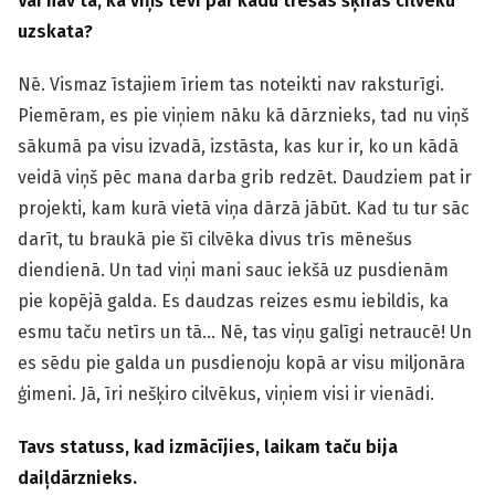
Vai nav tā, ka viņš tevi par kādu trešās šķiras cilvēku
uzskata?
Nē. Vismaz īstajiem īriem tas noteikti nav raksturīgi.
Piemēram, es pie viņiem nāku kā dārznieks, tad nu viņš
sākumā pa visu izvadā, izstāsta, kas kur ir, ko un kādā
veidā viņš pēc mana darba grib redzēt. Daudziem pat ir
projekti, kam kurā vietā viņa dārzā jābūt. Kad tu tur sāc
darīt, tu braukā pie šī cilvēka divus trīs mēnešus
diendienā. Un tad viņi mani sauc iekšā uz pusdienām
pie kopējā galda. Es daudzas reizes esmu iebildis, ka
esmu taču netīrs un tā… Nē, tas viņu galīgi netraucē! Un
es sēdu pie galda un pusdienoju kopā ar visu miljonāra
ģimeni. Jā, īri nešķiro cilvēkus, viņiem visi ir vienādi.
Tavs statuss, kad izmācījies, laikam taču bija
daiļdārznieks.