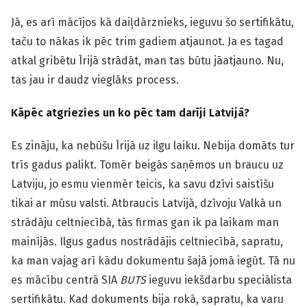
Jā, es arī mācījos kā daiļdārznieks, ieguvu šo sertifikātu,
taču to nākas ik pēc trim gadiem atjaunot. Ja es tagad
atkal gribētu Īrijā strādāt, man tas būtu jāatjauno. Nu,
tas jau ir daudz vieglāks process.
Kāpēc atgriezies un ko pēc tam darīji Latvijā?
Es zināju, ka nebūšu Īrijā uz ilgu laiku. Nebija domāts tur
trīs gadus palikt. Tomēr beigās saņēmos un braucu uz
Latviju, jo esmu vienmēr teicis, ka savu dzīvi saistīšu
tikai ar mūsu valsti. Atbraucis Latvijā, dzīvoju Valkā un
strādāju celtniecībā, tās firmas gan ik pa laikam man
mainījās. Ilgus gadus nostrādājis celtniecībā, sapratu,
ka man vajag arī kādu dokumentu šajā jomā iegūt. Tā nu
es mācību centrā SIA
BUTS
ieguvu iekšdarbu speciālista
sertifikātu. Kad dokuments bija rokā, sapratu, ka varu