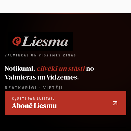
VALMIERAS UN VIDZEMES ZIŅAS
Notikumi,
cilvēki un stāsti
no
Valmieras un Vidzemes.
NEATKARĪGI · VIETĒJI
KĻŪSTI PAR LASĪTĀJU
Abonē Liesmu