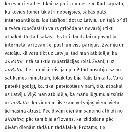
ka esmu ieradies tikai uz pāris mēnešiem. Kad sapratu,
ka kovids tomēr tik ātri nebeigsies, sākās pats
interesantākais. Jau taisījos lidot uz Latviju, un tajā brīdī
aizvēra robežas! Un vairs gribēdams nevarēju tikt
atpakaļ. Un tad sākās… Es ļoti daudz laika pavadīju
internetā, arī zvani, e-pasti un viss pārējais. Zvanīju un
vaicāju, kā varu tikt uz Latviju, tad man atbildēja, ka
airBaltic
ir tā sauktie repatriācijas reisi. Zvanīju uz
airBaltic
, bet tur visi reisi jau pilni! Tad nosūtīju īsziņu
satiksmes ministram, tolaik tas bija Tālis Linkaits. Varu
pateikt godīgi, ka, tikai pateicoties viņam, tiku atpakaļ
uz Latviju. Viņš man atbildēja, ka manu lūgumu aizsūtīs
uz
airBaltic
, ka vienam cilvēkam vēl vajag vienu vietu
lidmašīnā atrast. Pēc divām dienām saņēmu atbildi no
airBaltic
, pēc tam bija arī zvans, ka izlidošana pēc
divām dienām tādā un tādā laikā. Protams, tie