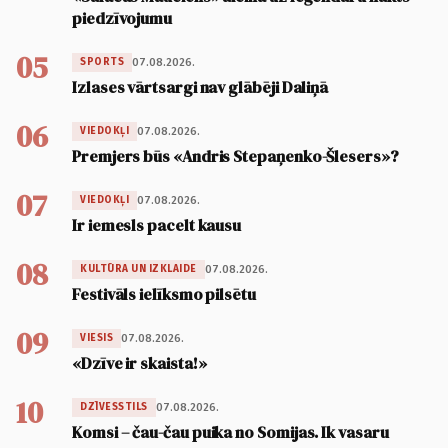
piedzīvojumu
05
07.08.2026.
SPORTS
Izlases vārtsargi nav glābēji Daliņā
06
07.08.2026.
VIEDOKĻI
Premjers būs «Andris Stepaņenko-Šlesers»?
07
07.08.2026.
VIEDOKĻI
Ir iemesls pacelt kausu
08
07.08.2026.
KULTŪRA UN IZKLAIDE
Festivāls ielīksmo pilsētu
09
07.08.2026.
VIESIS
«Dzīve ir skaista!»
10
07.08.2026.
DZĪVESSTILS
Komsi – čau-čau puika no Somijas. Ik vasaru