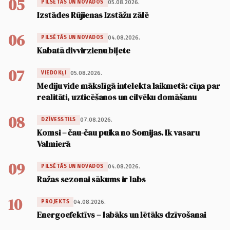
05
05.08.2026.
PILSĒTĀS UN NOVADOS
Izstādes Rūjienas Izstāžu zālē
06
04.08.2026.
PILSĒTĀS UN NOVADOS
Kabatā divvirzienu biļete
07
05.08.2026.
VIEDOKĻI
Mediju vide mākslīgā intelekta laikmetā: cīņa par
realitāti, uzticēšanos un cilvēku domāšanu
08
07.08.2026.
DZĪVESSTILS
Komsi – čau-čau puika no Somijas. Ik vasaru
Valmierā
09
04.08.2026.
PILSĒTĀS UN NOVADOS
Ražas sezonai sākums ir labs
10
04.08.2026.
PROJEKTS
Energoefektīvs – labāks un lētāks dzīvošanai