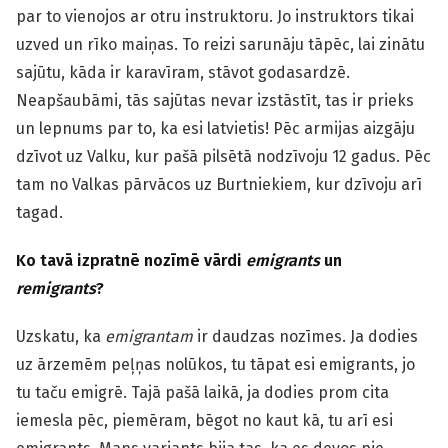
par to vienojos ar otru instruktoru. Jo instruktors tikai
uzved un rīko maiņas. To reizi sarunāju tāpēc, lai zinātu
sajūtu, kāda ir karavīram, stāvot godasardzē.
Neapšaubāmi, tās sajūtas nevar izstāstīt, tas ir prieks
un lepnums par to, ka esi latvietis! Pēc armijas aizgāju
dzīvot uz Valku, kur pašā pilsētā nodzīvoju 12 gadus. Pēc
tam no Valkas pārvācos uz Burtniekiem, kur dzīvoju arī
tagad.
Ko tavā izpratnē nozīmē vārdi
emigrants
un
remigrants
?
Uzskatu, ka
emigrantam
ir daudzas nozīmes. Ja dodies
uz ārzemēm peļņas nolūkos, tu tāpat esi emigrants, jo
tu taču emigrē. Tajā pašā laikā, ja dodies prom cita
iemesla pēc, piemēram, bēgot no kaut kā, tu arī esi