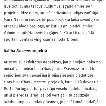
izveidot jaunus tērpus. Audumus iegādājāmies par
projekta līdzekļiem, un mūsu dizaina studijas vadītāja
Māra Nadziņa sašuva tērpus. Projekta laikā izveidojām
arī savu biedrības logo, ar kuru lepni piedalījāmies
Valmieras pilsētas svētku gājienā. Kā arī tika iegādāts
sporta inventārs vingrošanas nodarbībām.
Dalība
Erasmus
projektā
Ar to mūsu aktivitātes nebeidzas, jau plānojam nākamo
iniciatīvu – mūsu biedrības pirmo
Erasmus
+ projektu
senioriem. Man pašai jau ir bijusi iespēja piedalīties
citas biedrības
Erasmus
+ projektā, kura laikā devos uz
Porto Portugālē. Tur pavadīju veselu nedēļu mācībās,
un šī pieredze izrādījās ļoti vērtīga – tā palīdzēja
uzlabot angļu valodas prasmes, jo pasākumā piedalījās