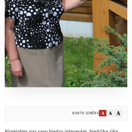
A
A
A
BURTU IZMĒRS
Rūpējoties par savu biedru interesēm, biedrība rīko