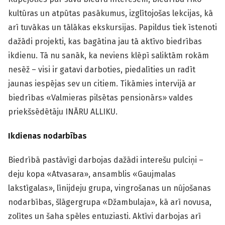
kultūras un atpūtas pasākumus, izglītojošas lekcijas, kā
arī tuvākas un tālākas ekskursijas. Papildus tiek īstenoti
dažādi projekti, kas bagātina jau tā aktīvo biedrības
ikdienu. Tā nu sanāk, ka neviens klēpī saliktām rokām
nesēž – visi ir gatavi darboties, piedalīties un radīt
jaunas iespējas sev un citiem. Tikāmies intervijā ar
biedrības «Valmieras pilsētas pensionārs» valdes
priekšsēdētāju INĀRU ALLIKU.
Ikdienas nodarbības
Biedrībā pastāvīgi darbojas dažādi interešu pulciņi –
deju kopa «Atvasara», ansamblis «Gaujmalas
lakstīgalas», līnijdeju grupa, vingrošanas un nūjošanas
nodarbības, šlāgergrupa «Džambulaja», kā arī novusa,
zolītes un šaha spēles entuziasti. Aktīvi darbojas arī