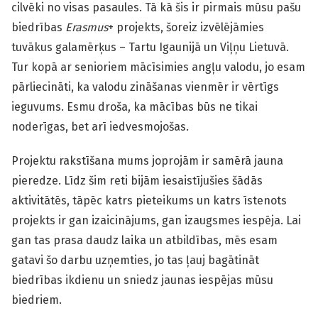
cilvēki no visas pasaules. Tā kā šis ir pirmais mūsu pašu
biedrības
Erasmus
+ projekts, šoreiz izvēlējāmies
tuvākus galamērķus – Tartu Igaunijā un Viļņu Lietuvā.
Tur kopā ar senioriem mācīsimies angļu valodu, jo esam
pārliecināti, ka valodu zināšanas vienmēr ir vērtīgs
ieguvums. Esmu droša, ka mācības būs ne tikai
noderīgas, bet arī iedvesmojošas.
Projektu rakstīšana mums joprojām ir samērā jauna
pieredze. Līdz šim reti bijām iesaistījušies šādās
aktivitātēs, tāpēc katrs pieteikums un katrs īstenots
projekts ir gan izaicinājums, gan izaugsmes iespēja. Lai
gan tas prasa daudz laika un atbildības, mēs esam
gatavi šo darbu uzņemties, jo tas ļauj bagātināt
biedrības ikdienu un sniedz jaunas iespējas mūsu
biedriem.