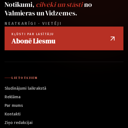
Notikumi,
cilvēki un stāsti
no
Valmieras un Vidzemes.
NEATKARĪGI · VIETĒJI
KĻŪSTI PAR LASĪTĀJU
Abonē Liesmu
LIETOTĀJIEM
Sludinājumi laikrakstā
Reklāma
Par mums
Kontakti
Ziņo redakcijai