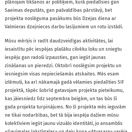
plānojam tikšanos ar politiķiem, kurā piedalīsies gan
Saeimas deputāts, gan pašvaldības pārstāvji, bet
projekta noslēguma pasākums būs Dzejas diena ar
Valmieras dzejnieces darbu lasījumiem un rotu izstādi.
Mūsu mērķis ir radīt daudzveidīgas aktivitātes, lai
iesaistītu pēc iespējas plašāku cilvēku loku un sniegtu
iespēju gan radoši izpausties, gan iegūt jaunas
zināšanas un pieredzi. Oktobrī noslēgsim projektu un
iesniegsim visas nepieciešamās atskaites. Mēs esam
izlēmuši, ka arī nākamajā gadā vēlamies piedalīties SIF
projektā, tāpēc šobrīd gatavojam projekta pieteikumu,
kas jāiesniedz līdz septembra beigām, un tas būs šī
gada projekta turpinājums. No šī projekta mēs ieguvām
ne tikai nodarbības, bet tā bija iespēja dažiem mūsu
kolektīviem iegūt jaunu vizuālo identitāti, jo ansamblis
«Gaujmalas lakstīgalas» un deju kopa «Atvasara» varēja