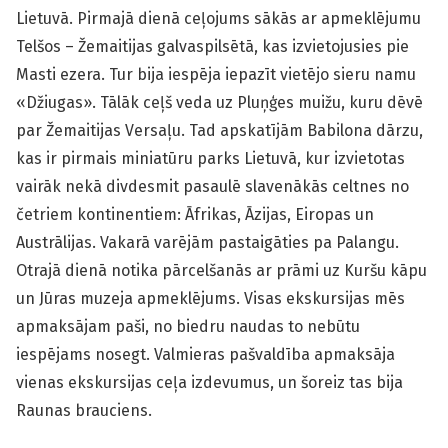
Lietuvā. Pirmajā dienā ceļojums sākās ar apmeklējumu
Telšos – Žemaitijas galvaspilsētā, kas izvietojusies pie
Masti ezera. Tur bija iespēja iepazīt vietējo sieru namu
«Džiugas». Tālāk ceļš veda uz Pluņģes muižu, kuru dēvē
par Žemaitijas Versaļu. Tad apskatījām Babilona dārzu,
kas ir pirmais miniatūru parks Lietuvā, kur izvietotas
vairāk nekā divdesmit pasaulē slavenākās celtnes no
četriem kontinentiem: Āfrikas, Āzijas, Eiropas un
Austrālijas. Vakarā varējām pastaigāties pa Palangu.
Otrajā dienā notika pārcelšanās ar prāmi uz Kuršu kāpu
un Jūras muzeja apmeklējums. Visas ekskursijas mēs
apmaksājam paši, no biedru naudas to nebūtu
iespējams nosegt. Valmieras pašvaldība apmaksāja
vienas ekskursijas ceļa izdevumus, un šoreiz tas bija
Raunas brauciens.