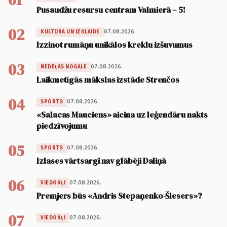
Pusaudžu resursu centram Valmierā – 5!
02
07.08.2026.
KULTŪRA UN IZKLAIDE
Izzinot rumāņu unikālos kreklu izšuvumus
03
07.08.2026.
NEDĒĻAS NOGALE
Laikmetīgās mākslas izstāde Strenčos
04
07.08.2026.
SPORTS
«Salacas Mauciens» aicina uz leģendāru nakts
piedzīvojumu
05
07.08.2026.
SPORTS
Izlases vārtsargi nav glābēji Daliņā
06
07.08.2026.
VIEDOKĻI
Premjers būs «Andris Stepaņenko-Šlesers»?
07
07.08.2026.
VIEDOKĻI