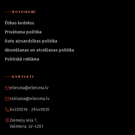
NOTEIKUMI
Ētikas kodekss
Privātuma politika
Datu aizsardzības politika
Abonēšanas un atcelšanas politika
Politiskā reklāma
KONTAKTI
eliesma@eliesma.lv
reklama@eliesma.lv
64225016 · 29449035
Ziemeļu iela 7,
Valmiera, LV-4201