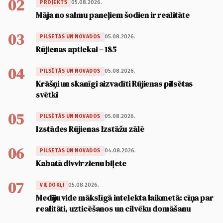
02
05.08.2026.
PROJEKTS
Māja no salmu paneļiem šodien ir realitāte
03
05.08.2026.
PILSĒTĀS UN NOVADOS
Rūjienas aptiekai – 185
04
05.08.2026.
PILSĒTĀS UN NOVADOS
Krāšņi un skanīgi aizvadīti Rūjienas pilsētas
svētki
05
05.08.2026.
PILSĒTĀS UN NOVADOS
Izstādes Rūjienas Izstāžu zālē
06
04.08.2026.
PILSĒTĀS UN NOVADOS
Kabatā divvirzienu biļete
07
05.08.2026.
VIEDOKĻI
Mediju vide mākslīgā intelekta laikmetā: cīņa par
realitāti, uzticēšanos un cilvēku domāšanu