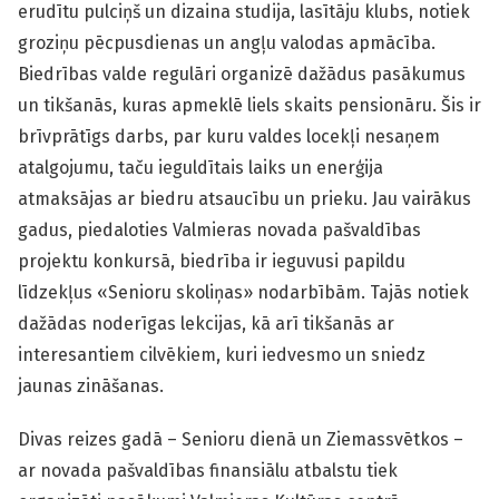
erudītu pulciņš un dizaina studija, lasītāju klubs, notiek
groziņu pēcpusdienas un angļu valodas apmācība.
Biedrības valde regulāri organizē dažādus pasākumus
un tikšanās, kuras apmeklē liels skaits pensionāru. Šis ir
brīvprātīgs darbs, par kuru valdes locekļi nesaņem
atalgojumu, taču ieguldītais laiks un enerģija
atmaksājas ar biedru atsaucību un prieku. Jau vairākus
gadus, piedaloties Valmieras novada pašvaldības
projektu konkursā, biedrība ir ieguvusi papildu
līdzekļus «Senioru skoliņas» nodarbībām. Tajās notiek
dažādas noderīgas lekcijas, kā arī tikšanās ar
interesantiem cilvēkiem, kuri iedvesmo un sniedz
jaunas zināšanas.
Divas reizes gadā – Senioru dienā un Ziemassvētkos –
ar novada pašvaldības finansiālu atbalstu tiek