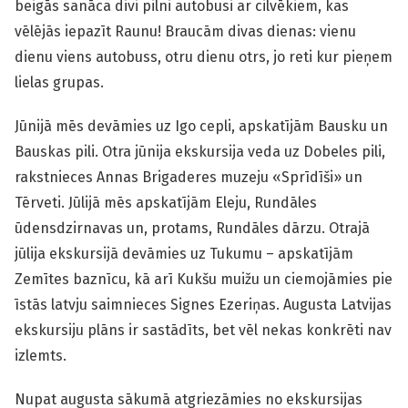
beigās sanāca divi pilni autobusi ar cilvēkiem, kas
vēlējās iepazīt Raunu! Braucām divas dienas: vienu
dienu viens autobuss, otru dienu otrs, jo reti kur pieņem
lielas grupas.
Jūnijā mēs devāmies uz Igo cepli, apskatījām Bausku un
Bauskas pili. Otra jūnija ekskursija veda uz Dobeles pili,
rakstnieces Annas Brigaderes muzeju «Sprīdīši» un
Tērveti. Jūlijā mēs apskatījām Eleju, Rundāles
ūdensdzirnavas un, protams, Rundāles dārzu. Otrajā
jūlija ekskursijā devāmies uz Tukumu – apskatījām
Zemītes baznīcu, kā arī Kukšu muižu un ciemojāmies pie
īstās latvju saimnieces Signes Ezeriņas. Augusta Latvijas
ekskursiju plāns ir sastādīts, bet vēl nekas konkrēti nav
izlemts.
Nupat augusta sākumā atgriezāmies no ekskursijas