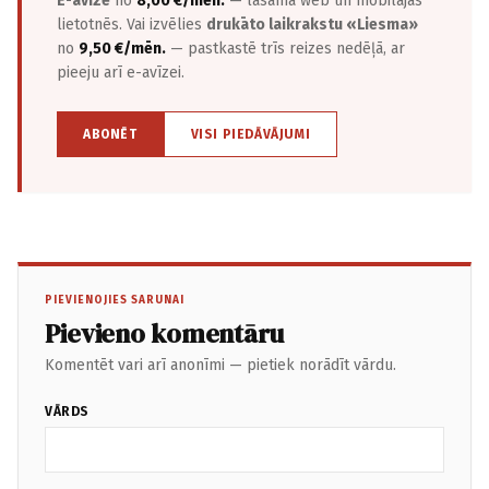
E-avīze
no
8,00 €/mēn.
— lasāma web un mobilajās
lietotnēs. Vai izvēlies
drukāto laikrakstu «Liesma»
no
9,50 €/mēn.
— pastkastē trīs reizes nedēļā, ar
pieeju arī e-avīzei.
ABONĒT
VISI PIEDĀVĀJUMI
PIEVIENOJIES SARUNAI
Pievieno komentāru
Komentēt vari arī anonīmi — pietiek norādīt vārdu.
VĀRDS