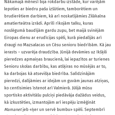
Nākamajā mēnesī bija rokdarbu izstāde, kur varējām
lepoties ar biedru pašu izšūtiem, tamborētiem un
brudierētiem darbiem, kā arī noskatījāmies Zilākalna
amatierteātra izrādi. Aprīlī rīkojām talku, kuras
noslēgumā baudījām gardu zupu, bet maijā svinējām
Eiropas dienu ar erudīcijas spēli, kurā piedalījās arī
draugi no Mazsalacas un Cēsu senioru biedrībām. Kā jau
ierasts – uzvarēja draudzība. Jūnijā devāmies uz Ikšķili
pieredzes apmaiņas braucienā, lai iepazītos ar turienes
Senioru skolas darbību, kas atšķiras no mūsējās ar to,
ka darbojas kā atsevišķa biedrība. Salīdzinājām
pieredzi, dalījāmies ar idejām un guvām jaunas atziņas,
ko centīsimies īstenot arī Valmierā. Jūlijā mūsu
sportisko aktivitāšu pulciņi piedāvāja dažādus veidus,
kā izkustēties, izmantojām arī iespēju izmēģināt
Mamanet
jeb «ķer un servē bumbu» spēli. Septembrī