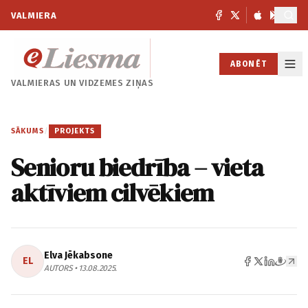
VALMIERA
ABONĒT
VALMIERAS UN
VIDZEMES ZIŅAS
SĀKUMS
/
PROJEKTS
Senioru biedrība – vieta
aktīviem cilvēkiem
Elva Jēkabsone
EL
AUTORS • 13.08.2025.