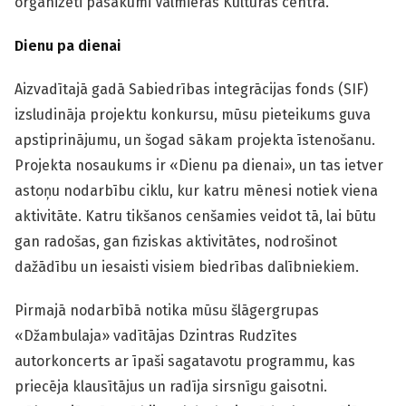
organizēti pasākumi Valmieras Kultūras centrā.
Dienu pa dienai
Aizvadītajā gadā Sabiedrības integrācijas fonds (SIF)
izsludināja projektu konkursu, mūsu pieteikums guva
apstiprinājumu, un šogad sākam projekta īstenošanu.
Projekta nosaukums ir «Dienu pa dienai», un tas ietver
astoņu nodarbību ciklu, kur katru mēnesi notiek viena
aktivitāte. Katru tikšanos cenšamies veidot tā, lai būtu
gan radošas, gan fiziskas aktivitātes, nodrošinot
dažādību un iesaisti visiem biedrības dalībniekiem.
Pirmajā nodarbībā notika mūsu šlāgergrupas
«Džambulaja» vadītājas Dzintras Rudzītes
autorkoncerts ar īpaši sagatavotu programmu, kas
priecēja klausītājus un radīja sirsnīgu gaisotni.