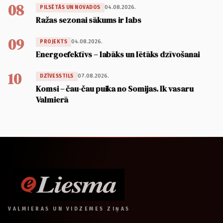
08
04.08.2026.
PILSĒTĀS UN NOVADOS
Ražas sezonai sākums ir labs
09
04.08.2026.
PROJEKTS
Energoefektīvs – labāks un lētāks dzīvošanai
10
07.08.2026.
DZĪVESSTILS
Komsi – čau-čau puika no Somijas. Ik vasaru
Valmierā
VALMIERAS UN VIDZEMES ZIŅAS