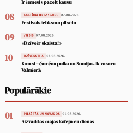
Ir iemesls pacelt kausu
08
07.08.2026.
KULTŪRA UN IZKLAIDE
Festivāls ielīksmo pilsētu
09
07.08.2026.
VIESIS
«Dzīve ir skaista!»
10
07.08.2026.
DZĪVESSTILS
Komsi – čau-čau puika no Somijas. Ik vasaru
Valmierā
Populārākie
01
04.08.2026.
PILSĒTĀS UN NOVADOS
Aizvadītas mājas kafejnīcu dienas