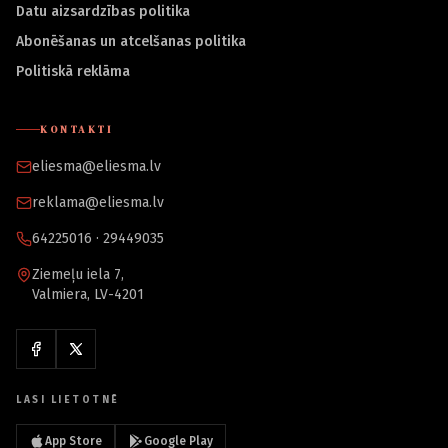
Datu aizsardzības politika
Abonēšanas un atcelšanas politika
Politiskā reklāma
KONTAKTI
eliesma@eliesma.lv
reklama@eliesma.lv
64225016 · 29449035
Ziemeļu iela 7,
Valmiera, LV-4201
LASI LIETOTNĒ
App Store
Google Play