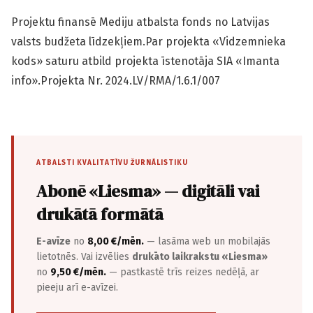
Projektu finansē Mediju atbalsta fonds no Latvijas
valsts budžeta līdzekļiem.Par projekta «Vidzemnieka
kods» saturu atbild projekta īstenotāja SIA «Imanta
info».Projekta Nr. 2024.LV/RMA/1.6.1/007
ATBALSTI KVALITATĪVU ŽURNĀLISTIKU
Abonē «Liesma» — digitāli vai
drukātā formātā
E-avīze
no
8,00 €/mēn.
— lasāma web un mobilajās
lietotnēs. Vai izvēlies
drukāto laikrakstu «Liesma»
no
9,50 €/mēn.
— pastkastē trīs reizes nedēļā, ar
pieeju arī e-avīzei.