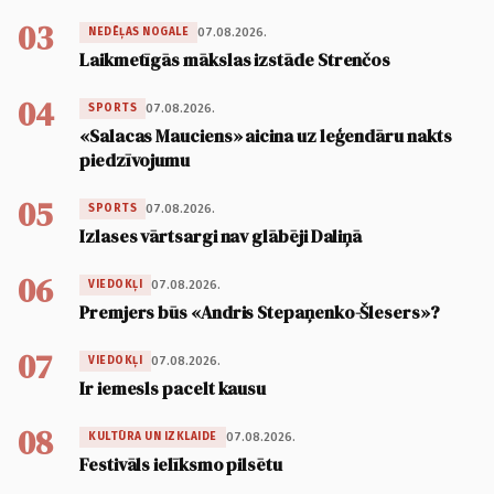
03
07.08.2026.
NEDĒĻAS NOGALE
Laikmetīgās mākslas izstāde Strenčos
04
07.08.2026.
SPORTS
«Salacas Mauciens» aicina uz leģendāru nakts
piedzīvojumu
05
07.08.2026.
SPORTS
Izlases vārtsargi nav glābēji Daliņā
06
07.08.2026.
VIEDOKĻI
Premjers būs «Andris Stepaņenko-Šlesers»?
07
07.08.2026.
VIEDOKĻI
Ir iemesls pacelt kausu
08
07.08.2026.
KULTŪRA UN IZKLAIDE
Festivāls ielīksmo pilsētu