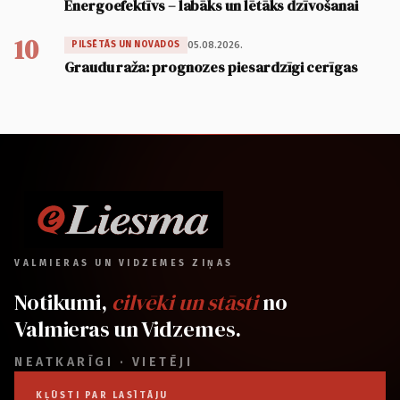
Energoefektīvs – labāks un lētāks dzīvošanai
10
05.08.2026.
PILSĒTĀS UN NOVADOS
Graudu raža: prognozes piesardzīgi cerīgas
VALMIERAS UN VIDZEMES ZIŅAS
Notikumi,
cilvēki un stāsti
no
Valmieras un Vidzemes.
NEATKARĪGI · VIETĒJI
KĻŪSTI PAR LASĪTĀJU