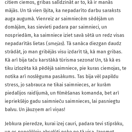
citiem ciemos, gribas salīdzināt ar to, kā ir manās
mājās. Un tā vien šķita, ka nepadarīto darbu saraksts
auga augumā. Vienreiz ar saimniecēm sēdējām un
domājām, kas sievieti padara par saimnieci, un
nospriedām, ka saimniece iziet savā sētā un redz visas
nepadarītās lietas (
smejas
). Tā sanāca diezgan daudz
strādāt, jo man gribējās visu izdarīt tā, kā man gribas.
Kā arī bija taču karstākā tūrisma sezona! Un, tā kā es
tiku izlozēta kā pēdējā saimniece, pie kuras ciemojas, te
notika arī noslēguma pasākums. Tas bija vēl papildu
stress, jo sabrauca ne tikai saimnieces, ar kurām
piedalījos raidījumā, un filmēšanas komanda, bet arī
iepriekšējo gadu saimnieču saimnieces, lai pasniegtu
balvu. Un jāuzņem arī viņas!
Jebkura pieredze, kurai izej cauri, padara tevi stiprāku,
un es nenožēloju absolūti neko no tā visa. Izņemot