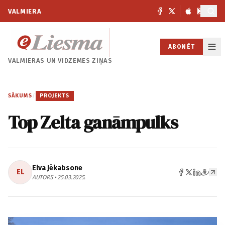
VALMIERA
ABONĒT
VALMIERAS UN
VIDZEMES ZIŅAS
SĀKUMS
/
PROJEKTS
Top Zelta ganāmpulks
Elva Jēkabsone
EL
AUTORS • 25.03.2025.