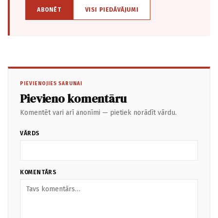
ABONĒT
VISI PIEDĀVĀJUMI
PIEVIENOJIES SARUNAI
Pievieno komentāru
Komentēt vari arī anonīmi — pietiek norādīt vārdu.
VĀRDS
KOMENTĀRS