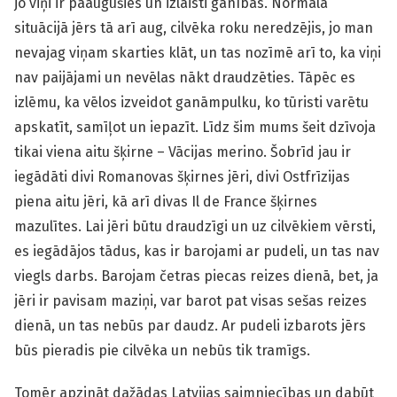
jo viņi ir paaugušies un izlaisti ganībās. Normālā
situācijā jērs tā arī aug, cilvēka roku neredzējis, jo man
nevajag viņam skarties klāt, un tas nozīmē arī to, ka viņi
nav paijājami un nevēlas nākt draudzēties. Tāpēc es
izlēmu, ka vēlos izveidot ganāmpulku, ko tūristi varētu
apskatīt, samīļot un iepazīt. Līdz šim mums šeit dzīvoja
tikai viena aitu šķirne – Vācijas merino. Šobrīd jau ir
iegādāti divi Romanovas šķirnes jēri, divi Ostfrīzijas
piena aitu jēri, kā arī divas Il de France šķirnes
mazulītes. Lai jēri būtu draudzīgi un uz cilvēkiem vērsti,
es iegādājos tādus, kas ir barojami ar pudeli, un tas nav
viegls darbs. Barojam četras piecas reizes dienā, bet, ja
jēri ir pavisam maziņi, var barot pat visas sešas reizes
dienā, un tas nebūs par daudz. Ar pudeli izbarots jērs
būs pieradis pie cilvēka un nebūs tik tramīgs.
Tomēr apzināt dažādas Latvijas saimniecības un dabūt