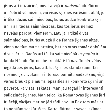
jērus arī ir izaicinājums. Latvijā ir
padsmit
aitu šķirnes,
un šobrīd vēl nezinu, vai visas šķirnes varēsim dabūt, jo
ir tikai dažas saimniecības, kurās audzē konkrēto šķirni,
un ir arī tādas saimniecības, kas tos jērus nemaz
nevēlas pārdot. Piemēram, Latvijā ir tikai divas
saimniecības, kurās audzē Il de France šķirnes aitas,
viena no tām mums atteica, bet no otras tomēr dabūjām
divus jērus. Gadās arī tā, ka saimniecībā
uz papīra
ir
konkrētā aitu šķirne, bet realitātē tā nav. Tomēr vēlos
iegādāties jērus, kas atbilst šķirnes standartam. Tas
nozīmē, ja cilvēkam ir interese par aitu audzēšanu, viņš
varēs braukt pie mums iepazīties ar konkrēto šķirni un
pavērot, kā visas izskatās. Man jau tagad ir interesanti
salīdzināt šķirnes. Man teica, ka Romanovas šķirnes jēri
ir lēcēji, Vācijas merino jēri tādi nav, un līdz tam mēs ar
to nebijām saskārušies. Katrai šķirnei ir savas iezīmes,