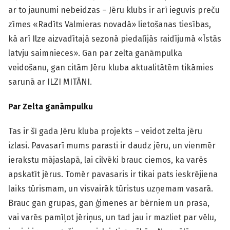
ar to jaunumi nebeidzas – Jēru klubs ir arī ieguvis preču
zīmes «Radīts Valmieras novadā» lietošanas tiesības,
kā arī Ilze aizvadītajā sezonā piedalījās raidījumā «Īstās
latvju saimnieces». Gan par zelta ganāmpulka
veidošanu, gan citām Jēru kluba aktualitātēm tikāmies
sarunā ar ILZI MITĀNI.
Par Zelta ganāmpulku
Tas ir šī gada Jēru kluba projekts – veidot zelta jēru
izlasi. Pavasarī mums parasti ir daudz jēru, un vienmēr
ierakstu mājaslapā, lai cilvēki brauc ciemos, ka varēs
apskatīt jērus. Tomēr pavasaris ir tikai pats ieskrējiena
laiks tūrismam, un visvairāk tūristus uzņemam vasarā.
Brauc gan grupas, gan ģimenes ar bērniem un prasa,
vai varēs pamīļot jēriņus, un tad jau ir mazliet par vēlu,