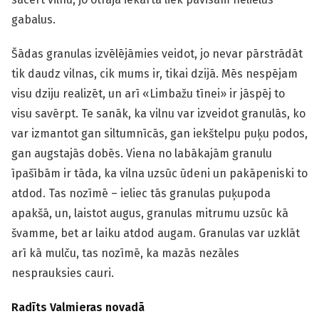
gabalus.
Šādas granulas izvēlējāmies veidot, jo nevar pārstrādāt
tik daudz vilnas, cik mums ir, tikai dzijā. Mēs nespējam
visu dziju realizēt, un arī «Limbažu tīnei» ir jāspēj to
visu savērpt. Te sanāk, ka vilnu var izveidot granulās, ko
var izmantot gan siltumnīcās, gan iekštelpu puķu podos,
gan augstajās dobēs. Viena no labākajām granulu
īpašībām ir tāda, ka vilna uzsūc ūdeni un pakāpeniski to
atdod. Tas nozīmē – ieliec tās granulas puķupoda
apakšā, un, laistot augus, granulas mitrumu uzsūc kā
švamme, bet ar laiku atdod augam. Granulas var uzklāt
arī kā mulču, tas nozīmē, ka mazās nezāles
nesprauksies cauri.
Radīts Valmieras novadā