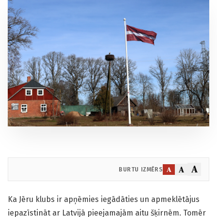
A
A
A
BURTU IZMĒRS
Ka Jēru klubs ir apņēmies iegādāties un apmeklētājus
iepazīstināt ar Latvijā pieejamajām aitu šķirnēm. Tomēr