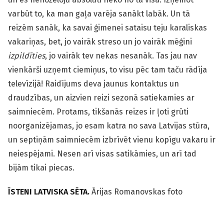
varbūt to, ka man gaļa varēja sanākt labāk. Un tā
reizēm sanāk, ka savai ģimenei sataisu teju karaliskas
vakariņas, bet, jo vairāk streso un jo vairāk mēģini
izpildīties
, jo vairāk tev nekas nesanāk. Tas jau nav
vienkārši uzņemt ciemiņus, to visu pēc tam taču rādīja
televīzijā! Raidījums deva jaunus kontaktus un
draudzības, un aizvien reizi sezonā satiekamies ar
saimniecēm. Protams, tikšanās reizes ir ļoti grūti
noorganizējamas, jo esam katra no sava Latvijas stūra,
un septiņām saimniecēm izbrīvēt vienu kopīgu vakaru ir
neiespējami. Nesen arī visas satikāmies, un arī tad
bijām tikai piecas.
ĪSTENI LATVISKA SĒTA.
Ārijas Romanovskas foto