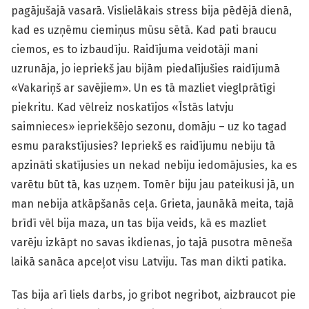
pagājušajā vasarā. Vislielākais stress bija pēdējā dienā,
kad es uzņēmu ciemiņus mūsu sētā. Kad pati braucu
ciemos, es to izbaudīju. Raidījuma veidotāji mani
uzrunāja, jo iepriekš jau bijām piedalījušies raidījumā
«Vakariņš ar savējiem». Un es tā mazliet vieglprātīgi
piekritu. Kad vēlreiz noskatījos «Īstās latvju
saimnieces» iepriekšējo sezonu, domāju – uz ko tagad
esmu parakstījusies? Iepriekš es raidījumu nebiju tā
apzināti skatījusies un nekad nebiju iedomājusies, ka es
varētu būt tā, kas uzņem. Tomēr biju jau pateikusi jā, un
man nebija atkāpšanās ceļa. Grieta, jaunākā meita, tajā
brīdī vēl bija maza, un tas bija veids, kā es mazliet
varēju izkāpt no savas ikdienas, jo tajā pusotra mēneša
laikā sanāca apceļot visu Latviju. Tas man dikti patika.
Tas bija arī liels darbs, jo gribot negribot, aizbraucot pie