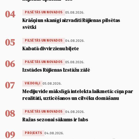
04
05.08.2026.
PILSĒTĀS UN NOVADOS
Krāšņi un skanīgi aizvadīti Rūjienas pilsētas
svētki
05
04.08.2026.
PILSĒTĀS UN NOVADOS
Kabatā divvirzienu biļete
06
05.08.2026.
PILSĒTĀS UN NOVADOS
Izstādes Rūjienas Izstāžu zālē
07
05.08.2026.
VIEDOKĻI
Mediju vide mākslīgā intelekta laikmetā: cīņa par
realitāti, uzticēšanos un cilvēku domāšanu
08
04.08.2026.
PILSĒTĀS UN NOVADOS
Ražas sezonai sākums ir labs
09
04.08.2026.
PROJEKTS