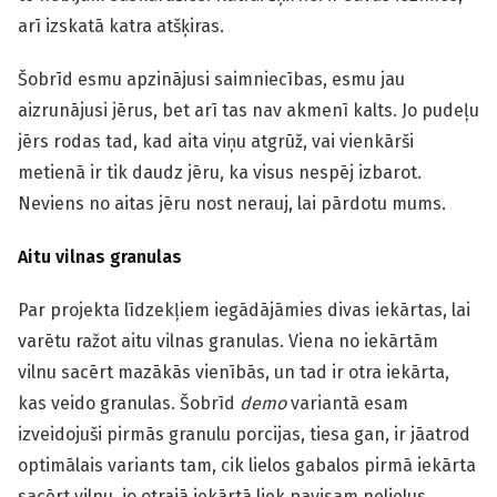
arī izskatā katra atšķiras.
Šobrīd esmu apzinājusi saimniecības, esmu jau
aizrunājusi jērus, bet arī tas nav akmenī kalts. Jo pudeļu
jērs rodas tad, kad aita viņu atgrūž, vai vienkārši
metienā ir tik daudz jēru, ka visus nespēj izbarot.
Neviens no aitas jēru nost nerauj, lai pārdotu mums.
Aitu vilnas granulas
Par projekta līdzekļiem iegādājāmies divas iekārtas, lai
varētu ražot aitu vilnas granulas. Viena no iekārtām
vilnu sacērt mazākās vienībās, un tad ir otra iekārta,
kas veido granulas. Šobrīd
demo
variantā esam
izveidojuši pirmās granulu porcijas, tiesa gan, ir jāatrod
optimālais variants tam, cik lielos gabalos pirmā iekārta
sacērt vilnu, jo otrajā iekārtā liek pavisam nelielus