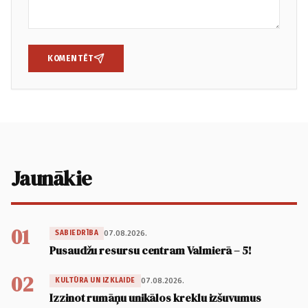
KOMENTĒT
Jaunākie
01
07.08.2026.
SABIEDRĪBA
Pusaudžu resursu centram Valmierā – 5!
02
07.08.2026.
KULTŪRA UN IZKLAIDE
Izzinot rumāņu unikālos kreklu izšuvumus