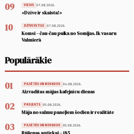
09
07.08.2026.
VIESIS
«Dzīve ir skaista!»
10
07.08.2026.
DZĪVESSTILS
Komsi – čau-čau puika no Somijas. Ik vasaru
Valmierā
Populārākie
01
04.08.2026.
PILSĒTĀS UN NOVADOS
Aizvadītas mājas kafejnīcu dienas
02
05.08.2026.
PROJEKTS
Māja no salmu paneļiem šodien ir realitāte
03
05.08.2026.
PILSĒTĀS UN NOVADOS
Rūjienas aptiekai – 185