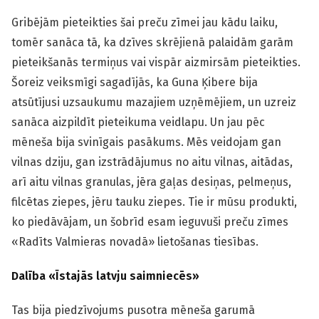
Gribējām pieteikties šai preču zīmei jau kādu laiku,
tomēr sanāca tā, ka dzīves skrējienā palaidām garām
pieteikšanās termiņus vai vispār aizmirsām pieteikties.
Šoreiz veiksmīgi sagadījās, ka Guna Ķibere bija
atsūtījusi uzsaukumu mazajiem uzņēmējiem, un uzreiz
sanāca aizpildīt pieteikuma veidlapu. Un jau pēc
mēneša bija svinīgais pasākums. Mēs veidojam gan
vilnas dziju, gan izstrādājumus no aitu vilnas, aitādas,
arī aitu vilnas granulas, jēra gaļas desiņas, pelmeņus,
filcētas ziepes, jēru tauku ziepes. Tie ir mūsu produkti,
ko piedāvājam, un šobrīd esam ieguvuši preču zīmes
«Radīts Valmieras novadā» lietošanas tiesības.
Dalība «Īstajās latvju saimniecēs»
Tas bija piedzīvojums pusotra mēneša garumā