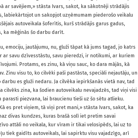
 ar savējiem,» stāsta Ivars, sakot, ka sākotnēji strādājis
s, labiekārtojot un sakopjot uzņēmumam piederošo veikalu
kšējais autoveikala šoferītis, kurš strādājis garus gadus,
s, ka mēģinās šo darbu darīt.
 emociju, jautājumu, nu, gluži tāpat kā jums tagad, jo katrs
 ir ar savu dzīvesstāstu, savu pieredzi, ir notikumi, ar kuriem
zīvojumi. Protams, es zinu, kā viņu sauc, ko dara mājās, kā
. Zinu visu to, ko cilvēki paši pastāsta, speciāli nejautāju, un
 darbu es gluži nedaru. Ja cilvēka iepirkšanās vietā nav, tad
 cilvēks zina, ka šodien autoveikalu nevajadzēs, tad viņi visi
arasti piezvana, lai braucienu tieši uz šo sētu atlieku.
 Kā es pret viņiem, tā viņi pret mani,» stāsta Ivars, sakot, ka
az divas kundzes, kuras brašā solī iet pretim savai
o attāli no veikala, kur vīram ir tikai velosipēds, lai uz to
 tiek gaidīts autoveikals, lai sapirktu visu vajadzīgo, arī