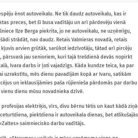
spēju ēnot autoveikalu. Ne tik daudz autoveikalu, kas ir
iktas preces, bet šī busa vadītāju un arī pārdevēju vienā
iece Ilze Berga piekrita, jo ne autoveikalu, ne uzņēmīgu,
s šādi strādāt, nav daudz. Retais Valmieras novadā, retais
kļuvis arvien grūtāk, sarūkot iedzīvotāju, tātad arī pircēju
m, pārsvarā jau senioriem, kuri tajā trešdienā devās nopirkt
ā, Ivara darbs ir ļoti vajadzīgs. Kāda kundze teica, ka par
Lai uzrakstītu, mēs dienu pavadījām kopā ar Ivaru, satikām
rcējus un ieklausījāmies paša rūjienieša pārdomās par darbu
ar vienu dienu mūsu novadnieka dzīvē.
 profesijas elektriķis, vīrs, divu bērnu tētis un kaut kādā ziņā
, ceturtdiena, piektdiena ir autoveikala dienas, bet atlikušajās
 «Zaltes» saimniecisko darbu vadītājs.