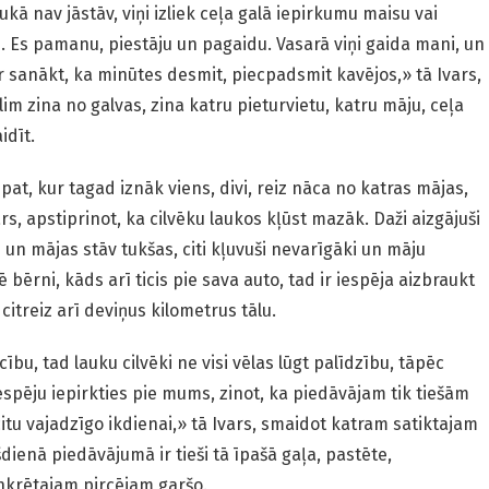
ukā nav jāstāv, viņi izliek ceļa galā iepirkumu maisu vai
. Es pamanu, piestāju un pagaidu. Vasarā viņi gaida mani, un
r sanākt, ka minūtes desmit, piecpadsmit kavējos,» tā Ivars,
lim zina no galvas, zina katru pieturvietu, katru māju, ceļa
idīt.
epat, kur tagad iznāk viens, divi, reiz nāca no katras mājas,
Ivars, apstiprinot, ka cilvēku laukos kļūst mazāk. Daži aizgājuši
 un mājas stāv tukšas, citi kļuvuši nevarīgāki un māju
bērni, kāds arī ticis pie sava auto, tad ir iespēja aizbraukt
 citreiz arī deviņus kilometrus tālu.
ību, tad lauku cilvēki ne visi vēlas lūgt palīdzību, tāpēc
espēju iepirkties pie mums, zinot, ka piedāvājam tik tiešām
citu vajadzīgo ikdienai,» tā Ivars, smaidot katram satiktajam
dienā piedāvājumā ir tieši tā īpašā gaļa, pastēte,
nkrētajam pircējam garšo.