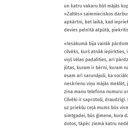
un katru vakaru būt mājās kopā
«Zaltēs» saimnieciskos darbu
apkārtni, bet laikā, kad ieprie
devies pelnītā atpūtā, piekriti
«Iesākumā bija vairāk pārdomu,
cilvēks, kurš atnāk iepirkties,
viņš vēlas padalīties, arī pārd
jūtas, kuram ir bērni, kuram nav
esam arī sarunājuši, ka sociālo
neskrienu viņu mājās meklēt, ja
zina manu telefona numuru un p
Cilvēki ir saprotoši, draudzīgi.
uz priekšu ceļā mums būs vism
simtgadei, būs ģimene, kura dzīv
dotos, tāpēc ziemā katru nedēļu