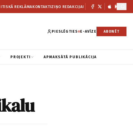
ITISKĀ REKLĀMA
KONTAKTI
ZIŅO REDAKCIJAI
PIESLĒGTIES
E-AVĪZE
ABONĒT
PROJEKTI
APMAKSĀTĀ PUBLIKĀCIJA
ikalu