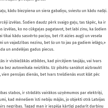
gaļu, kādu biezpiena un siera gabaliņu, sviestu un kādu našķi.
cēji izvēlas. Šodien daudz pērk svaigo gaļu, tas tāpēc, ka ir
 izvēlas, ko no cūkgaļas pagatavot, bet labi zinu, ka šodien
 tikai kādu sasvērto paciņu, bet rīt aizies augļi un vesela
i un vajadzības nezinu, bet šo un to jau pa gadiem ielāgo,»
vada un andelējas gadus piecus.
tās ir visbiežākās atbildes, kad pircējiem taujāju, vai Ivars
, ka bez autoveikala neiztiktu. Uz pilsētu sanākot aizbraukt
k, vien pensijas dienās, bet Ivars trešdienās esot klāt pēc
bas stabos, ir strādāts vairākos uzņēmumos par elektriķi,
i, kad mēnešiem īsti nebiju mājās, jo objekti otrā Latvijas
irs negribas. Tagad man ir iespēja kārtīgi padarīt darbiņu