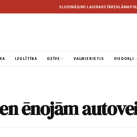
SLUDINĀJUMI LAIKRAKSTĀ
REKLĀMA
POL
RA
IZGLĪTĪBA
DZĪVE
VALMIERIETIS
VIEDOKĻI
ien ēnojām autove