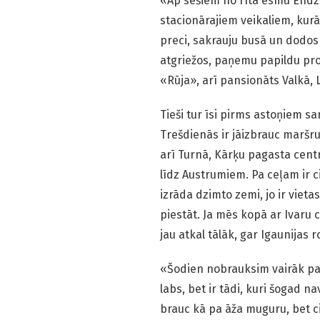
«Ap sešiem no rīta esmu Endz
stacionārajiem veikaliem, kurā
preci, sakrauju busā un dodos
atgriežos, paņemu papildu pro
«Rūja», arī pansionāts Valkā, 
Tieši tur īsi pirms astoņiem s
Trešdienās ir jāizbrauc maršru
arī Turnā, Kārķu pagasta centr
līdz Austrumiem. Pa ceļam ir c
izrāda dzimto zemi, jo ir viet
piestāt. Ja mēs kopā ar Ivaru 
jau atkal tālāk, gar Igaunijas 
«Šodien nobrauksim vairāk par 
labs, bet ir tādi, kuri šogad nav
brauc kā pa āža muguru, bet cil