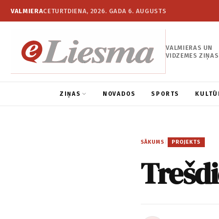
VALMIERA
CETURTDIENA, 2026. GADA 6. AUGUSTS
VALMIERAS UN
VIDZEMES ZIŅAS
ZIŅAS
NOVADOS
SPORTS
KULTŪ
SĀKUMS
/
PROJEKTS
Trešd