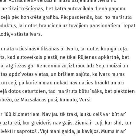
elē, «Straumes» veikals ir mūsu uzņēmuma viens no
 ne tikai trešdienās, bet katrā autoveikala dienā paņemu
 ceļā pēc konkrēta grafika. Pēcpusdienās, kad no maršruta
duktus, lai dotos braucienā uz tuvējiem pansionātiem. Tepat
Lodē,» stāsta Ivars.
arunāta «Liesmas» tikšanās ar Ivaru, lai dotos kopīgā ceļā.
ts, kad autoveikals piestāj ne tikai Rūjienas apkārtnē, bet
ā, atgriežas gar Rencēnmuižu, izbrauc līdz Sēļu muižai un
itas apdzīvotas vietas, un brīžiem sajūta, ka Ivars mums
as un ceļi, pa kuriem man nekad nav nācies braukt un arī
ceļā dotos ceturtdien, tad maršruts būtu īsāks, bet piektdien
robežu, uz Mazsalacas pusi, Ramatu, Vērsi.
100 kilometriem. Nav jau tik traki, lauku ceļš var būt arī
 uzturēti, kur greideris nav gājis. Ziemā ir ceļi, kur slīd, kur
vēki ir saprotoši. Viņi mani gaida, ja kavējos. Mums ir arī