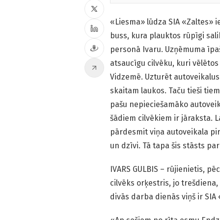
«Liesma» lūdza SIA «Zaltes» ie
buss, kura plauktos rūpīgi sal
personā Ivaru. Uzņēmuma īpašn
atsaucīgu cilvēku, kuri vēlēto
Vidzemē. Uzturēt autoveikalus 
skaitam laukos. Taču tieši tie
pašu nepieciešamāko autoveikal
šādiem cilvēkiem ir jāraksta. 
pārdesmit viņa autoveikala pi
un dzīvi. Tā tapa šis stāsts p
IVARS GULBIS – rūjienietis, pēc
cilvēks orķestris, jo trešdiena
divās darba dienās viņš ir SIA