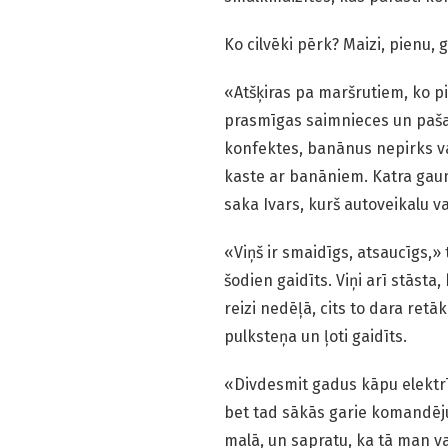
Ko cilvēki pērk? Maizi, pienu, 
«Atšķiras pa maršrutiem, ko pir
prasmīgas saimnieces un pašas
konfektes, banānus nepirks vai
kaste ar banāniem. Katra gaum
saka Ivars, kurš autoveikalu 
«Viņš ir smaidīgs, atsaucīgs,» 
šodien gaidīts. Viņi arī stāsta
reizi nedēļā, cits to dara retā
pulksteņa un ļoti gaidīts.
«Divdesmit gadus kāpu elektrī
bet tad sākās garie komandējum
malā, un sapratu, ka tā man va