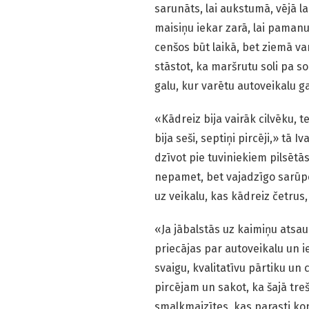
sarunāts, lai aukstumā, vējā la
maisiņu iekar zarā, lai pamanu
cenšos būt laikā, bet ziemā va
stāstot, ka maršrutu soli pa so
galu, kur varētu autoveikalu ga
«Kādreiz bija vairāk cilvēku, t
bija seši, septiņi pircēji,» tā 
dzīvot pie tuviniekiem pilsētās
nepamet, bet vajadzīgo sarūpē 
uz veikalu, kas kādreiz četrus,
«Ja jābalstās uz kaimiņu atsauc
priecājas par autoveikalu un i
svaigu, kvalitatīvu pārtiku un 
pircējam un sakot, ka šajā treš
smalkmaizītes, kas parasti ko