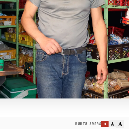
A
A
A
BURTU IZMĒRS