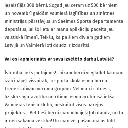
iesaistījās 300 bērni. Šogad jau ceram uz 500 bērniem
un novembrī gaidām Valmierā Izglītības un zinātnes
ministrijas pārstāvjus un Saeimas Sporta departamenta
deputātus, lai šo lietu ar manu aplikāciju paceltu jau
valstiskā līmenī. Teikšu, ka pa šiem diviem gadiem
Latvijā un Valmierā ļoti daudz ir izdarīts!
V
ai esi apmierināts ar savu izvēlēto darbu Latvijā?
Īstenībā lieks jautājums! Laikam bērni vieglatlētikā mani
izaicinājuši visvairāk, jo sporta skolā esmu bērnu
treneris divām vecuma grupām. Vēl man ir fitness,
fiziskā sagatavotība no rītiem, esmu arī tenisā iekšā
Valmieras tenisa klubā, neskaitot visus pārējos
projektus… Bet tieši bērni man mācījuši ļoti daudz, un tā
ir neizsakāma vērtība! Un man vēl pašam mājās tūlīt