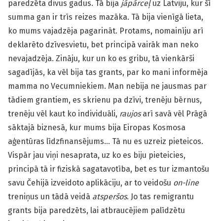
paredzēta divus gadus. Tā bija
jāpārceļ
uz Latviju, kur šī
summa gan ir trīs reizes mazāka. Tā bija vienīgā lieta,
ko mums vajadzēja pagarināt. Protams, nomainīju arī
deklarēto dzīvesvietu, bet principā vairāk man neko
nevajadzēja. Zināju, kur un ko es gribu, tā vienkārši
sagadījās, ka vēl bija tas grants, par ko mani informēja
mamma no Vecumniekiem. Man nebija ne jausmas par
tādiem grantiem, es skrienu pa dzīvi, trenēju bērnus,
trenēju vēl kaut ko individuāli,
raujos
arī savā vēl Prāgā
sāktajā biznesā, kur mums bija Eiropas Kosmosa
aģentūras līdzfinansējums… Tā nu es uzreiz pieteicos.
Vispār jau viņi nesaprata, uz ko es biju pieteicies,
principā tā ir fiziskā sagatavotība, bet es tur izmantošu
savu Čehijā izveidoto aplikāciju, ar to veidošu
on-line
treniņus un tādā veidā
atsperšos
. Jo tas remigrantu
grants bija paredzēts, lai atbraucējiem palīdzētu