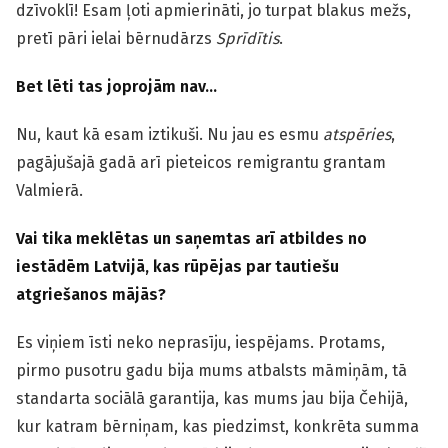
dzīvoklī! Esam ļoti apmierināti, jo turpat blakus mežs,
pretī pāri ielai bērnudārzs
Sprīdītis
.
Bet lēti tas joprojām nav…
Nu, kaut kā esam iztikuši. Nu jau es esmu
atspēries
,
pagājušajā gadā arī pieteicos remigrantu grantam
Valmierā.
Vai tika meklētas un saņemtas arī atbildes no
iestādēm Latvijā, kas rūpējas par tautiešu
atgriešanos mājās?
Es viņiem īsti neko neprasīju, iespējams. Protams,
pirmo pusotru gadu bija mums atbalsts māmiņām, tā
standarta sociālā garantija, kas mums jau bija Čehijā,
kur katram bērniņam, kas piedzimst, konkrēta summa