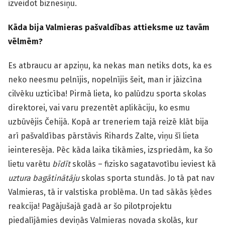
izveidot biznesiņu.
Kāda bija Valmieras pašvaldības attieksme uz tavām
vēlmēm?
Es atbraucu ar apziņu, ka nekas man netiks dots, ka es
neko neesmu pelnījis, nopelnījis šeit, man ir jāizcīna
cilvēku uzticība! Pirmā lieta, ko palūdzu sporta skolas
direktorei, vai varu prezentēt aplikāciju, ko esmu
uzbūvējis Čehijā. Kopā ar treneriem tajā reizē klāt bija
arī pašvaldības pārstāvis Rihards Zalte, viņu šī lieta
ieinteresēja. Pēc kāda laika tikāmies, izspriedām, ka šo
lietu varētu
bīdīt
skolās – fizisko sagatavotību ieviest kā
uztura bagātinātāju
skolas sporta stundās. Jo tā pat nav
Valmieras, tā ir valstiska problēma. Un tad sākās ķēdes
reakcija! Pagājušajā gadā ar šo pilotprojektu
piedalījāmies deviņās Valmieras novada skolās, kur