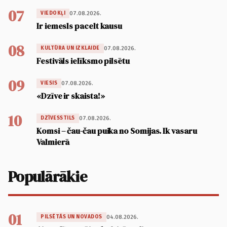
07
07.08.2026.
VIEDOKĻI
Ir iemesls pacelt kausu
08
07.08.2026.
KULTŪRA UN IZKLAIDE
Festivāls ielīksmo pilsētu
09
07.08.2026.
VIESIS
«Dzīve ir skaista!»
10
07.08.2026.
DZĪVESSTILS
Komsi – čau-čau puika no Somijas. Ik vasaru
Valmierā
Populārākie
01
04.08.2026.
PILSĒTĀS UN NOVADOS