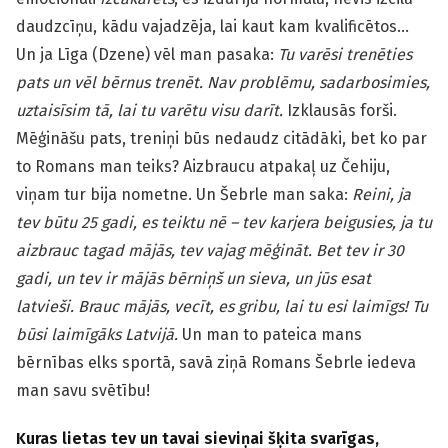
daudzcīņu, kādu vajadzēja, lai kaut kam kvalificētos…
Un ja Līga (Dzene) vēl man pasaka:
Tu varēsi trenēties
pats un vēl bērnus trenēt. Nav problēmu, sadarbosimies,
uztaisīsim tā, lai tu varētu visu darīt.
Izklausās forši.
Mēģināšu pats, treniņi būs nedaudz citādāki, bet ko par
to Romans man teiks? Aizbraucu atpakaļ uz Čehiju,
viņam tur bija nometne. Un Šebrle man saka:
Reini, ja
tev būtu 25 gadi, es teiktu nē – tev karjera beigusies, ja tu
aizbrauc tagad mājās, tev vajag mēģināt. Bet tev ir 30
gadi, un tev ir mājās bērniņš un sieva, un jūs esat
latvieši. Brauc mājās, vecīt, es gribu, lai tu esi laimīgs! Tu
būsi laimīgāks Latvijā.
Un man to pateica mans
bērnības elks sportā, savā ziņā Romans Šebrle iedeva
man savu svētību!
Kuras lietas tev un tavai sieviņai šķita svarīgas,