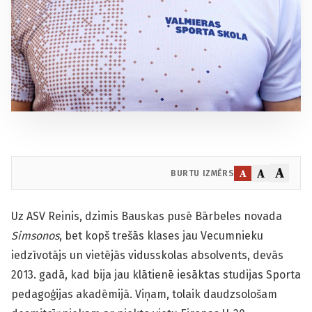
A
A
A
BURTU IZMĒRS
Uz ASV Reinis, dzimis Bauskas pusē Bārbeles novada
Simsonos
, bet kopš trešās klases jau Vecumnieku
iedzīvotājs un vietējās vidusskolas absolvents, devās
2013. gadā, kad bija jau klātienē iesāktas studijas Sporta
pedagoģijas akadēmijā. Viņam, tolaik daudzsološam