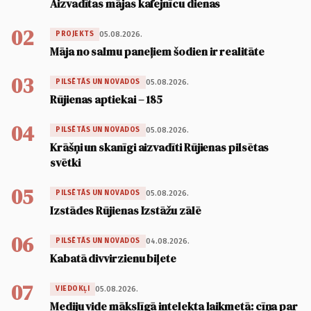
Aizvadītas mājas kafejnīcu dienas
02
05.08.2026.
PROJEKTS
Māja no salmu paneļiem šodien ir realitāte
03
05.08.2026.
PILSĒTĀS UN NOVADOS
Rūjienas aptiekai – 185
04
05.08.2026.
PILSĒTĀS UN NOVADOS
Krāšņi un skanīgi aizvadīti Rūjienas pilsētas
svētki
05
05.08.2026.
PILSĒTĀS UN NOVADOS
Izstādes Rūjienas Izstāžu zālē
06
04.08.2026.
PILSĒTĀS UN NOVADOS
Kabatā divvirzienu biļete
07
05.08.2026.
VIEDOKĻI
Mediju vide mākslīgā intelekta laikmetā: cīņa par