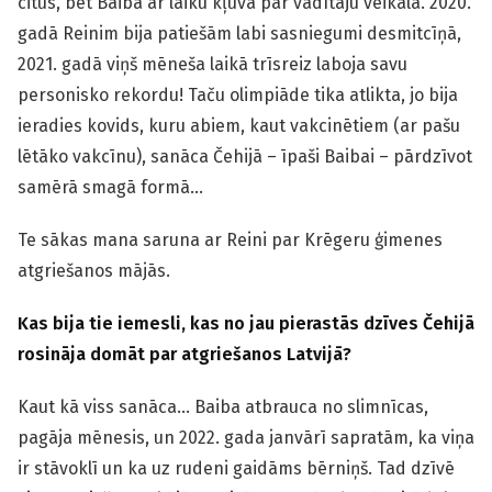
citus, bet Baiba ar laiku kļuva par vadītāju veikalā. 2020.
gadā Reinim bija patiešām labi sasniegumi desmitcīņā,
2021. gadā viņš mēneša laikā trīsreiz laboja savu
personisko rekordu! Taču olimpiāde tika atlikta, jo bija
ieradies kovids, kuru abiem, kaut vakcinētiem (ar pašu
lētāko vakcīnu), sanāca Čehijā – īpaši Baibai – pārdzīvot
samērā smagā formā…
Te sākas mana saruna ar Reini par Krēgeru ģimenes
atgriešanos mājās.
Kas bija tie iemesli, kas no jau pierastās dzīves Čehijā
rosināja domāt par atgriešanos Latvijā?
Kaut kā viss sanāca… Baiba atbrauca no slimnīcas,
pagāja mēnesis, un 2022. gada janvārī sapratām, ka viņa
ir stāvoklī un ka uz rudeni gaidāms bērniņš. Tad dzīvē