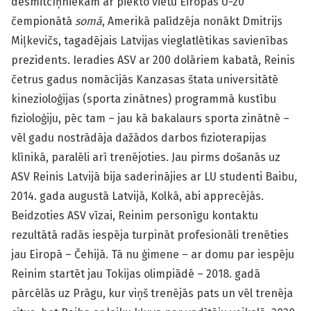
desmitcīņniekam ar piekto vietu Eiropas U-20
čempionātā
somā
, Amerikā palīdzēja nonākt Dmitrijs
Miļkevičs, tagadējais Latvijas vieglatlētikas savienības
prezidents. Ieradies ASV ar 200 dolāriem kabatā, Reinis
četrus gadus nomācījās Kanzasas štata universitātē
kinezioloģijas (sporta zinātnes) programmā kustību
fizioloģiju, pēc tam – jau kā bakalaurs sporta zinātnē –
vēl gadu nostrādāja dažādos darbos fizioterapijas
klīnikā, paralēli arī trenējoties. Jau pirms došanās uz
ASV Reinis Latvijā bija saderinājies ar LU studenti Baibu,
2014. gada augustā Latvijā, Kolkā, abi apprecējās.
Beidzoties ASV vīzai, Reinim personīgu kontaktu
rezultātā radās iespēja turpināt profesionāli trenēties
jau Eiropā – Čehijā. Tā nu ģimene – ar domu par iespēju
Reinim startēt jau Tokijas olimpiādē – 2018. gadā
pārcēlās uz Prāgu, kur viņš trenējās pats un vēl trenēja