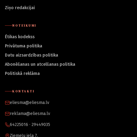
Ziņo redakcijai
NOTEIKUMI
Ētikas kodekss
Privātuma politika
Datu aizsardzības politika
Abonēšanas un atcelšanas politika
Politiskā reklāma
KONTAKTI
eliesma@eliesma.lv
reklama@eliesma.lv
64225016 · 29449035
Ziemeļu iela 7,