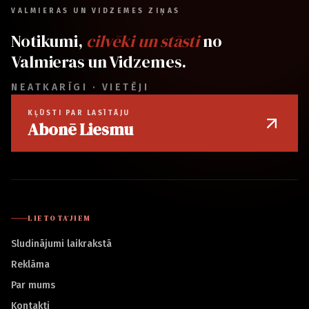
VALMIERAS UN VIDZEMES ZIŅAS
Notikumi,
cilvēki un stāsti
no
Valmieras un Vidzemes.
NEATKARĪGI · VIETĒJI
KĻŪSTI PAR LASĪTĀJU
Abonē Liesmu
LIETOTĀJIEM
Sludinājumi laikrakstā
Reklāma
Par mums
Kontakti