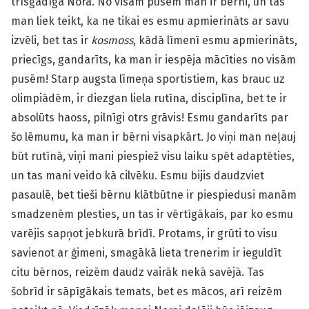
trīsgadīgā Nora. No visām pusēm man ir bērni, un tas
man liek teikt, ka ne tikai es esmu apmierināts ar savu
izvēli, bet tas ir
kosmoss
, kādā līmenī esmu apmierināts,
priecīgs, gandarīts, ka man ir iespēja mācīties no visām
pusēm! Starp augsta līmeņa sportistiem, kas brauc uz
olimpiādēm, ir diezgan liela rutīna, disciplīna, bet te ir
absolūts haoss, pilnīgi otrs grāvis! Esmu gandarīts par
šo lēmumu, ka man ir bērni visapkārt. Jo viņi man neļauj
būt rutīnā, viņi mani piespiež visu laiku spēt adaptēties,
un tas mani veido kā cilvēku. Esmu bijis daudzviet
pasaulē, bet tieši bērnu klātbūtne ir piespiedusi manām
smadzenēm plesties, un tas ir vērtīgākais, par ko esmu
varējis sapņot jebkurā brīdī. Protams, ir grūti to visu
savienot ar ģimeni, smagākā lieta trenerim ir ieguldīt
citu bērnos, reizēm daudz vairāk nekā savējā. Tas
šobrīd ir sāpīgākais temats, bet es mācos, arī reizēm