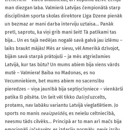
man diezgan laba. Valmierā Latvijas čempionātā starp
disciplīnām sporta skolas direktore Līga Dzene pienāk
un bezmaz ar mani darba interviju uztaisa… Panāk
pretī, saprotu, ka viņi grib mani šeit! Tā patīkami tas
bija… Un es tajā nedēļas nogalē savā galvā jau izlēmu –
laiks braukt mājās! Mēs ar sievu, vēl Amerikā dzīvojot,
bijām savā starpā prātojuši – ja mēs atgriežamies
Latvijā, kur tas būtu? Un mums abiem bija viens vārds
mutē – Valmiera! Baiba no Madonas, es no
Vecumniekiem, bet mums abiem no sacensību
pieredzes – viņa jaunībā bija septiņcīņniece – vienkārši
patika šī pilsēta. Un šeit vēl tikko
Daliņš
uzcelts,
protams, nav labāku variantu Latvijā vieglatlētiem. Jo
sports no manis
neaizpeldēs
, es neiešu celtniecībā,
neesmu tāds cilvēks… Principā ar to man arī mačs bija
emocionāli
izčakarēts
, es izdarīju normālu, nevis izcilu