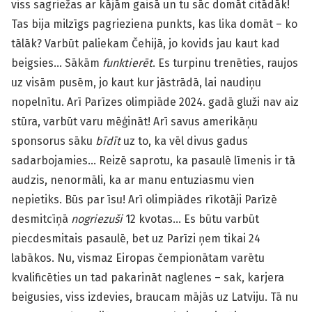
viss sagriežas ar kājām gaisā un tu sāc domāt citādāk!
Tas bija milzīgs pagrieziena punkts, kas lika domāt – ko
tālāk? Varbūt paliekam Čehijā, jo kovids jau kaut kad
beigsies… Sākām
funktierēt
. Es turpinu trenēties, raujos
uz visām pusēm, jo kaut kur jāstrādā, lai naudiņu
nopelnītu. Arī Parīzes olimpiāde 2024. gadā gluži nav aiz
stūra, varbūt varu mēģināt! Arī savus amerikāņu
sponsorus sāku
bīdīt
uz to, ka vēl divus gadus
sadarbojamies… Reizē saprotu, ka pasaulē līmenis ir tā
audzis, nenormāli, ka ar manu entuziasmu vien
nepietiks. Būs par īsu! Arī olimpiādes rīkotāji Parīzē
desmitcīņā
nogriezuši
12 kvotas… Es būtu varbūt
piecdesmitais pasaulē, bet uz Parīzi ņem tikai 24
labākos. Nu, vismaz Eiropas čempionātam varētu
kvalificēties un tad pakarināt naglenes – sak, karjera
beigusies, viss izdevies, braucam mājās uz Latviju. Tā nu