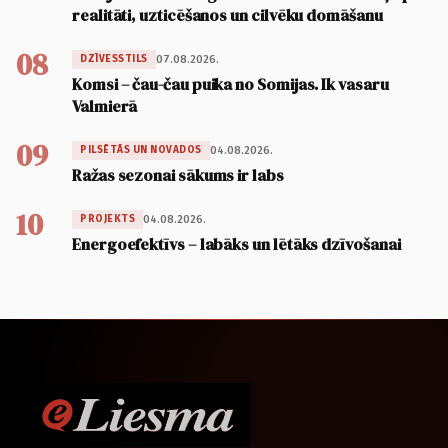
realitāti, uzticēšanos un cilvēku domāšanu
08
07.08.2026.
DZĪVESSTILS
Komsi – čau-čau puika no Somijas. Ik vasaru
Valmierā
09
04.08.2026.
PILSĒTĀS UN NOVADOS
Ražas sezonai sākums ir labs
10
04.08.2026.
PROJEKTS
Energoefektīvs – labāks un lētāks dzīvošanai