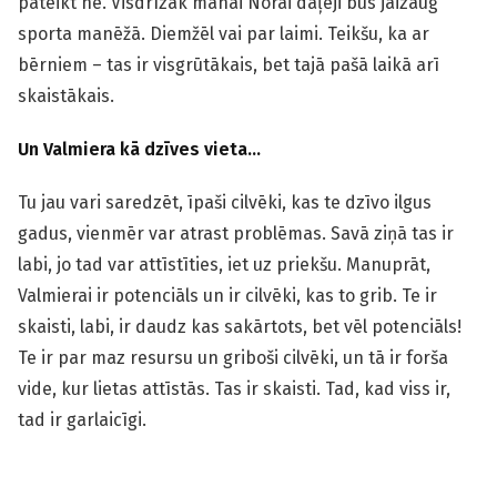
pateikt nē. Visdrīzāk manai Norai daļēji būs jāizaug
sporta manēžā. Diemžēl vai par laimi. Teikšu, ka ar
bērniem – tas ir visgrūtākais, bet tajā pašā laikā arī
skaistākais.
Un Valmiera kā dzīves vieta…
Tu jau vari saredzēt, īpaši cilvēki, kas te dzīvo ilgus
gadus, vienmēr var atrast problēmas. Savā ziņā tas ir
labi, jo tad var attīstīties, iet uz priekšu. Manuprāt,
Valmierai ir potenciāls un ir cilvēki, kas to grib. Te ir
skaisti, labi, ir daudz kas sakārtots, bet vēl potenciāls!
Te ir par maz resursu un griboši cilvēki, un tā ir forša
vide, kur lietas attīstās. Tas ir skaisti. Tad, kad viss ir,
tad ir garlaicīgi.