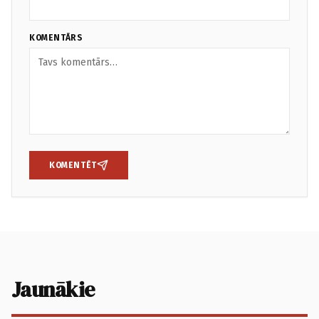
KOMENTĀRS
KOMENTĒT
Jaunākie