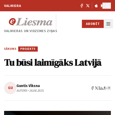
VALMIERA
ABONĒT
VALMIERAS UN
VIDZEMES ZIŅAS
SĀKUMS
/
PROJEKTS
Tu būsi laimīgāks Latvijā
Guntis Vīksna
GU
AUTORS • 26.08.2025.