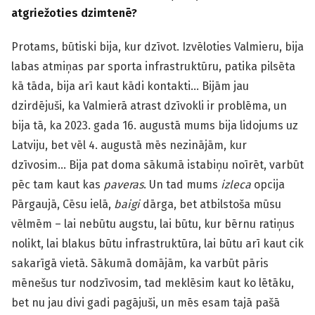
atgriežoties dzimtenē?
Protams, būtiski bija, kur dzīvot. Izvēloties Valmieru, bija
labas atmiņas par sporta infrastruktūru, patika pilsēta
kā tāda, bija arī kaut kādi kontakti… Bijām jau
dzirdējuši, ka Valmierā atrast dzīvokli ir problēma, un
bija tā, ka 2023. gada 16. augustā mums bija lidojums uz
Latviju, bet vēl 4. augustā mēs nezinājām, kur
dzīvosim… Bija pat doma sākumā istabiņu noīrēt, varbūt
pēc tam kaut kas
paveras
. Un tad mums
izleca
opcija
Pārgaujā, Cēsu ielā,
baigi
dārga, bet atbilstoša mūsu
vēlmēm – lai nebūtu augstu, lai būtu, kur bērnu ratiņus
nolikt, lai blakus būtu infrastruktūra, lai būtu arī kaut cik
sakarīgā vietā. Sākumā domājām, ka varbūt pāris
mēnešus tur nodzīvosim, tad meklēsim kaut ko lētāku,
bet nu jau divi gadi pagājuši, un mēs esam tajā pašā