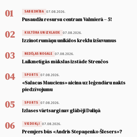
01
07.08.2026.
SABIEDRĪBA
Pusaudžu resursu centram Valmierā – 5!
02
07.08.2026.
KULTŪRA UN IZKLAIDE
Izzinot rumāņu unikālos kreklu izšuvumus
03
07.08.2026.
NEDĒĻAS NOGALE
Laikmetīgās mākslas izstāde Strenčos
04
07.08.2026.
SPORTS
«Salacas Mauciens» aicina uz leģendāru nakts
piedzīvojumu
05
07.08.2026.
SPORTS
Izlases vārtsargi nav glābēji Daliņā
06
07.08.2026.
VIEDOKĻI
Premjers būs «Andris Stepaņenko-Šlesers»?