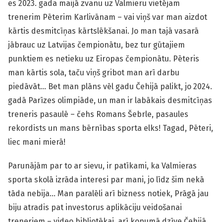
es 2023. gada maijā zvanu uz Valmieru vietējam
trenerim Pēterim Karlivānam – vai viņš var man aizdot
kārtis desmitcīņas kārtslēkšanai. Jo man tajā vasarā
jābrauc uz Latvijas čempionātu, bez tur gūtajiem
punktiem es netieku uz Eiropas čempionātu. Pēteris
man kārtis sola, taču viņš gribot man arī darbu
piedāvāt… Bet man plāns vēl gadu Čehijā palikt, jo 2024.
gadā Parīzes olimpiāde, un man ir labākais desmitcīņas
treneris pasaulē – čehs Romans Šebrle, pasaules
rekordists un mans bērnības sporta elks! Tagad, Pēteri,
liec mani mierā!
Parunājām par to ar sievu, ir patīkami, ka Valmieras
sporta skolā izrāda interesi par mani, jo līdz šim nekā
tāda nebija… Man paralēli arī bizness notiek, Prāgā jau
biju atradis pat investorus aplikāciju veidošanai
treneriem – video bibliotēkai, arī kopumā dzīve Čehijā