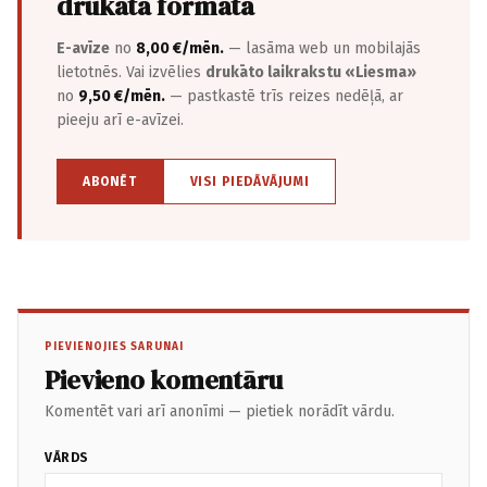
drukātā formātā
E-avīze
no
8,00 €/mēn.
— lasāma web un mobilajās
lietotnēs. Vai izvēlies
drukāto laikrakstu «Liesma»
no
9,50 €/mēn.
— pastkastē trīs reizes nedēļā, ar
pieeju arī e-avīzei.
ABONĒT
VISI PIEDĀVĀJUMI
PIEVIENOJIES SARUNAI
Pievieno komentāru
Komentēt vari arī anonīmi — pietiek norādīt vārdu.
VĀRDS