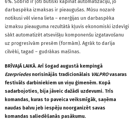
6%. Šobrīd ir ļoti būtiski kāpināt automatizāciju, jo
darbaspēka izmaksas ir pieaugušas. Mūsu nozarē
notikusi vēl viena lieta – enerģijas un darbaspēka
izmaksu pieauguma rezultātā kļuvis ekonomiski izdevīgi
sākt automatizēt atsevišķu komponenšu izgatavošanu
uz progresīvām presēm (formām). Agrāk to darīja
cilvēki, tagad – gudrākas mašīnas.
BRĪVAJĀ LAIKĀ. Arī šogad augustā kempingā
Ezerpriedes
norisinājās tradicionālais
VALPRO
vasaras
festivāls darbiniekiem un viņu ģimenēm. Kopā
sadarbojoties, bija jāveic dažādi uzdevumi. Trīs
komandas, kuras to paveica veiksmīgāk, saņēma
naudas balvu jeb iespēju noorganizēt savas
komandas saliedēšanās pasākumu.