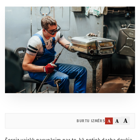
A
A
A
BURTU IZMĒRS