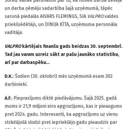
Šoreiz vairāk parunāsim par to, kā notiek darba devēja
un darba ņēmēju sadarbība šajā uzņēmumā, tāpēc
sarunā piedalās
AIVARS FLEMINGS, SIA
VALPRO
valdes
priekšsēdētājs, un DINIJA KĪTA, uzņēmuma personāla
vadītāja.
VALPRO
kārtējais finanšu gads beidzas 30. septembrī.
Tad jau varam uzreiz sākt ar pašu jaunāko statistiku,
arī par darbaspēku…
D.K.
: Šodien (30. oktobrī) mēs uzņēmumā esam 302
darbinieki.
A.F.
: Pieprasījums diktē piedāvājumu. Šajā 2025. gadā
mums ir 21,9 miljoni eiro apgrozījums, kas ir pieaugums
pret 2024. gadu. Interesanti, ka apgrozījums uz vienu
strādājošā slodzi pret iepriekšējo gadu pieaudzis par