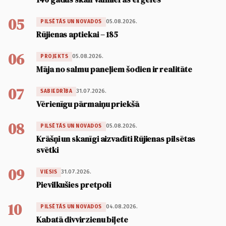
05
05.08.2026.
PILSĒTĀS UN NOVADOS
Rūjienas aptiekai – 185
06
05.08.2026.
PROJEKTS
Māja no salmu paneļiem šodien ir realitāte
07
31.07.2026.
SABIEDRĪBA
Vērienīgu pārmaiņu priekšā
08
05.08.2026.
PILSĒTĀS UN NOVADOS
Krāšņi un skanīgi aizvadīti Rūjienas pilsētas
svētki
09
31.07.2026.
VIESIS
Pievilkušies pretpoli
10
04.08.2026.
PILSĒTĀS UN NOVADOS
Kabatā divvirzienu biļete