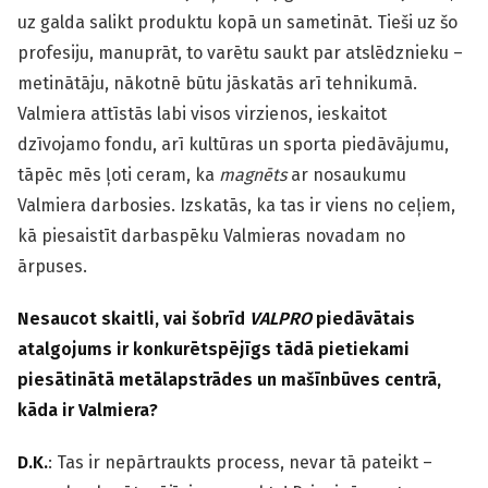
uz galda salikt produktu kopā un sametināt. Tieši uz šo
profesiju, manuprāt, to varētu saukt par atslēdznieku –
metinātāju, nākotnē būtu jāskatās arī tehnikumā.
Valmiera attīstās labi visos virzienos, ieskaitot
dzīvojamo fondu, arī kultūras un sporta piedāvājumu,
tāpēc mēs ļoti ceram, ka
magnēts
ar nosaukumu
Valmiera darbosies. Izskatās, ka tas ir viens no ceļiem,
kā piesaistīt darbaspēku Valmieras novadam no
ārpuses.
Nesaucot skaitli, vai šobrīd
VALPRO
piedāvātais
atalgojums ir konkurētspējīgs tādā pietiekami
piesātinātā metālapstrādes un mašīnbūves centrā,
kāda ir Valmiera?
D.K.
: Tas ir nepārtraukts process, nevar tā pateikt –