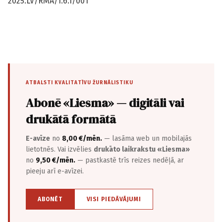
2025.LV/RMA/1.6.1/001
ATBALSTI KVALITATĪVU ŽURNĀLISTIKU
Abonē «Liesma» — digitāli vai
drukātā formātā
E-avīze
no
8,00 €/mēn.
— lasāma web un mobilajās
lietotnēs. Vai izvēlies
drukāto laikrakstu «Liesma»
no
9,50 €/mēn.
— pastkastē trīs reizes nedēļā, ar
pieeju arī e-avīzei.
ABONĒT
VISI PIEDĀVĀJUMI