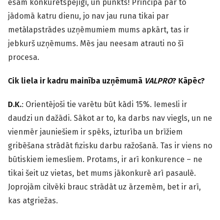
esam konkurētspējīgi, un punkts! Principā par to
jādomā katru dienu, jo nav jau runa tikai par
metālapstrādes uzņēmumiem mums apkārt, tas ir
jebkurš uzņēmums. Mēs jau neesam atrauti no šī
procesa.
Cik liela ir kadru mainība uzņēmumā
VALPRO
? Kāpēc?
D.K.
: Orientējoši tie varētu būt kādi 15%. Iemesli ir
daudzi un dažādi. Sākot ar to, ka darbs nav viegls, un ne
vienmēr jauniešiem ir spēks, izturība un brīžiem
gribēšana strādāt fizisku darbu ražošanā. Tas ir viens no
būtiskiem iemesliem. Protams, ir arī konkurence – ne
tikai šeit uz vietas, bet mums jākonkurē arī pasaulē.
Joprojām cilvēki brauc strādāt uz ārzemēm, bet ir arī,
kas atgriežas.