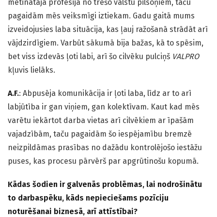
metinātāja profesijā no trešo valstu pilsoņiem, taču
pagaidām mēs veiksmīgi iztiekam. Gadu gaitā mums
izveidojusies laba situācija, kas ļauj ražošanā strādāt arī
vājdzirdīgiem. Varbūt sākumā bija bažas, kā to spēsim,
bet viss izdevās ļoti labi, arī šo cilvēku pulciņš
VALPRO
kļuvis lielāks.
A.F.
: Abpusēja komunikācija ir ļoti laba, līdz ar to arī
labjūtība ir gan viņiem, gan kolektīvam. Kaut kad mēs
varētu iekārtot darba vietas arī cilvēkiem ar īpašām
vajadzībām, taču pagaidām šo iespējamību bremzē
neizpildāmas prasības no dažādu kontrolējošo iestāžu
puses, kas procesu pārvērš par apgrūtinošu kopumā.
Kādas šodien ir galvenās problēmas, lai nodrošinātu
to darbaspēku, kāds nepieciešams pozīciju
noturēšanai biznesā, arī attīstībai?