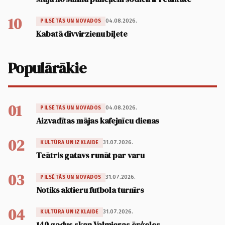
10
04.08.2026.
PILSĒTĀS UN NOVADOS
Kabatā divvirzienu biļete
Populārākie
01
04.08.2026.
PILSĒTĀS UN NOVADOS
Aizvadītas mājas kafejnīcu dienas
02
31.07.2026.
KULTŪRA UN IZKLAIDE
Teātris gatavs runāt par varu
03
31.07.2026.
PILSĒTĀS UN NOVADOS
Notiks aktieru futbola turnīrs
04
31.07.2026.
KULTŪRA UN IZKLAIDE
140 gadus skan Valmieras ērģeles