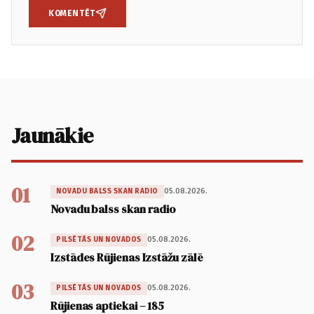
KOMENTĒT
Jaunākie
01
05.08.2026.
NOVADU BALSS SKAN RADIO
Novadu balss skan radio
02
05.08.2026.
PILSĒTĀS UN NOVADOS
Izstādes Rūjienas Izstāžu zālē
03
05.08.2026.
PILSĒTĀS UN NOVADOS
Rūjienas aptiekai – 185