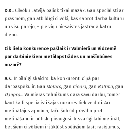
D.K.
: Cilvēku Latvijā paliek tikai mazāk. Gan speciālisti ar
prasmēm, gan atbildīgi cilvēki, kas saprot darba kultūru
un visu pārējo, – pie viņu piesaistes jāstrādā katru
dienu.
Cik liela konkurence pašlaik ir Valmierā un Vidzemē
par darbiniekiem metālapstrādes un mašīnbūves
nozarē?
A.F.
: Ir pilnīgi skaidrs, ka konkurenti cīņā par
darbaspēku ir. Gan
Metāro
, gan
Ciedra
, gan
Baltma
, gan
Daupro
… Valmieras tehnikums dara savu darbu, tomēr
kaut kādi speciālisti šajās nozarēs tiek veidoti. Arī
metinātājus apmāca, taču šobrīd prasība pret
metināšanu ir būtiski pieaugusi. Ir svarīgi labi metināt,
bet šiem cilvēkiem ir jākļūst spējīgiem lasīt rasējumus,