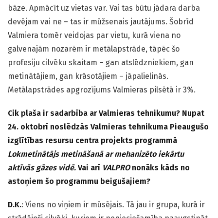
bāze. Apmācīt uz vietas var. Vai tas būtu jādara darba
devējam vai ne – tas ir mūžsenais jautājums. Šobrīd
Valmiera tomēr veidojas par vietu, kurā viena no
galvenajām nozarēm ir metālapstrāde, tāpēc šo
profesiju cilvēku skaitam – gan atslēdzniekiem, gan
metinātājiem, gan krāsotājiem – jāpalielinās.
Metālapstrādes apgrozījums Valmieras pilsētā ir 3%.
Cik plaša ir sadarbība ar Valmieras tehnikumu? Nupat
24. oktobrī noslēdzās Valmieras tehnikuma Pieaugušo
izglītības resursu centra projekts programmā
Lokmetinātājs metināšanā ar mehanizēto iekārtu
aktīvās gāzes vidē.
Vai arī
VALPRO
nonāks kāds no
astoņiem šo programmu beigušajiem?
D.K.
: Viens no viņiem ir mūsējais. Tā jau ir grupa, kurā ir