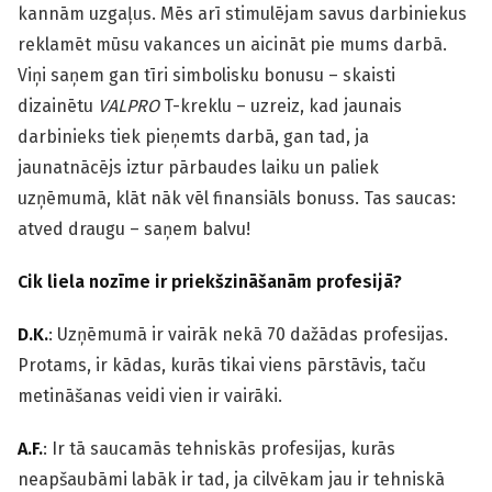
kannām uzgaļus. Mēs arī stimulējam savus darbiniekus
reklamēt mūsu vakances un aicināt pie mums darbā.
Viņi saņem gan tīri simbolisku bonusu – skaisti
dizainētu
VALPRO
T-kreklu – uzreiz, kad jaunais
darbinieks tiek pieņemts darbā, gan tad, ja
jaunatnācējs iztur pārbaudes laiku un paliek
uzņēmumā, klāt nāk vēl finansiāls bonuss. Tas saucas:
atved draugu – saņem balvu!
Cik liela nozīme ir priekšzināšanām profesijā?
D.K.
: Uzņēmumā ir vairāk nekā 70 dažādas profesijas.
Protams, ir kādas, kurās tikai viens pārstāvis, taču
metināšanas veidi vien ir vairāki.
A.F.
: Ir tā saucamās tehniskās profesijas, kurās
neapšaubāmi labāk ir tad, ja cilvēkam jau ir tehniskā