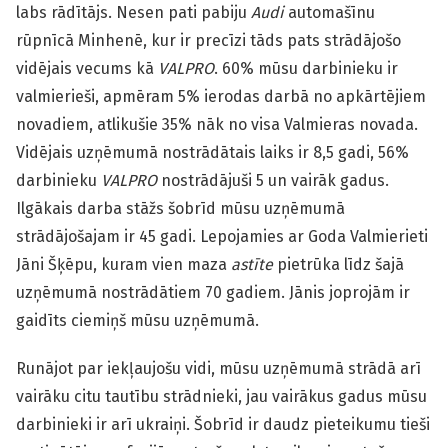
labs rādītājs. Nesen pati pabiju
Audi
automašīnu
rūpnīcā Minhenē, kur ir precīzi tāds pats strādājošo
vidējais vecums kā
VALPRO
. 60% mūsu darbinieku ir
valmierieši, apmēram 5% ierodas darbā no apkārtējiem
novadiem, atlikušie 35% nāk no visa Valmieras novada.
Vidējais uzņēmumā nostrādātais laiks ir 8,5 gadi, 56%
darbinieku
VALPRO
nostrādājuši 5 un vairāk gadus.
Ilgākais darba stāžs šobrīd mūsu uzņēmumā
strādājošajam ir 45 gadi. Lepojamies ar Goda Valmierieti
Jāni Šķēpu, kuram vien maza
astīte
pietrūka līdz šajā
uzņēmumā nostrādātiem 70 gadiem. Jānis joprojām ir
gaidīts ciemiņš mūsu uzņēmumā.
Runājot par iekļaujošu vidi, mūsu uzņēmumā strādā arī
vairāku citu tautību strādnieki, jau vairākus gadus mūsu
darbinieki ir arī ukraiņi. Šobrīd ir daudz pieteikumu tieši