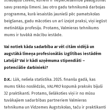
strādājoši cilvēki, kuriem ir nepieciešamība paaugstināt
savu prasmju līmeni. Jau otro gadu tehnikumā darbojas
programma, kurā iesaistās jaunieši pēc pamatskolas
beigšanas, gadu mācoties un arī izejot praksi, viņi iegūst
metinātāja profesiju. Protams, Valmieras tehnikums
mums ir tuvākā mācību iestāde.
Vai notiek kāda sadarbība ar vēl citām vidējā un
augstākā līmeņa profesionālās izglītības iestādēm
Latvijā? Vai ir kādi uzņēmuma stipendiāti –
potenciālie darbinieki?
D.K.
:
Lūk, neliela statistika. 2025. finanšu gadā, kas
mums tikko noslēdzās,
VALPRO
kopumā praksēs bijuši
32 praktikanti. Protams, lielākoties viņi ir no mūsu
tuvākajiem sadarbības partneriem Valmieras
tehnikuma un Vidzemes Augstskolas, taču ir praktikanti