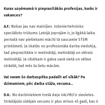
Kuras uzņēmumā ir pieprasītākās profesijas, kurās ir
vakances?
A.F.:
Nekas jau nav mainījies. Inženiertehnisko
speciālistu trūkums Latvijā joprojām ir, jo ilgākā laika
periodā nav pietiekami mācīti tā saucamie STEM
priekšmeti. Ja skatās no profesionāla darba viedokļa,
tad pieprasītākie ir metinātāji, metinātāji un vēlreiz
metinātāji. Ja cilvēkam ir galva savā vietā un vēlme
strādāt, tad mēs šo lietu mācām.
Vai varam šo darbaspēku padalīt arī sīkāk? Pa
dzimumiem, pēc darba stāža, vecuma…
D.K.
: No darbiniekiem trešā daļa
VALPRO
ir sievietes.
Strādājošo vidējais vecums ir plus mīnus 45 gadi, kas ir