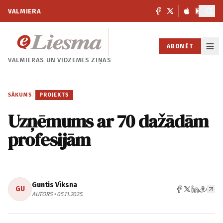
VALMIERA
ABONĒT
VALMIERAS UN
VIDZEMES ZIŅAS
SĀKUMS
/
PROJEKTS
Uzņēmums ar 70 dažādām
profesijām
Guntis Vīksna
GU
AUTORS • 05.11.2025.