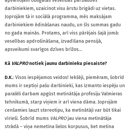
apvienojam obligātās veselības pārbaudes
darbiniekiem, uzaicinot visu ārstu brigādi uz vietas.
Joprojām tā ir sociālā programma, mēs maksājam
darbiniekiem ēdināšanas naudu, un šīs summas gadu
no gada mainās. Protams, arī viss pārējais šajā jomā:
veselības apdrošināšana, izvadīšana pensijā,
apsveikumi svarīgos dzīves brīžos…
Kā
VALPRO
notiek jaunu darbinieku piesaiste?
D.K.
: Visos iespējamos veidos! Iekšēji, piemēram, šobrīd
mums ir septiņi pašu darbinieki, kas izmanto iespēju un
paralēli darbam apgūst metinātāja profesiju Valmieras
tehnikumā, starp viņiem ir arī viena dāma. Joprojām
cenšamies lauzt stereotipu, ka metinātāji var būt tikai
vīrieši. Šobrīd mums
VALPRO
jau viena metinātāja
strādā – viņa nemetina lielos korpusus, bet metina