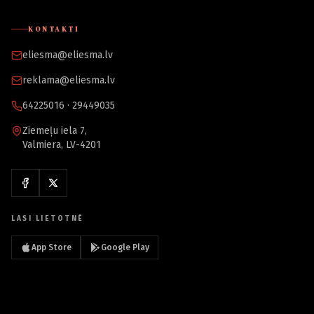
KONTAKTI
eliesma@eliesma.lv
reklama@eliesma.lv
64225016 · 29449035
Ziemeļu iela 7,
Valmiera, LV-4201
LASI LIETOTNĒ
App Store
Google Play