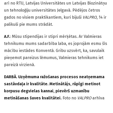
arī no RTU, Latvijas Universitātes un Latvijas Biozinātņu
un tehnoloģiju universitātes Jelgavā. Pēdējos četros
gados no visiem praktikantiem, kuri bijuši
VALPRO
, 14 ir
palikuši pie mums strādāt.
A.F.
: Mūsu stipendijas ir stipri mērķētas. Ar Valmieras
tehnikumu mums sadarbība laba, es joprojām esmu šīs
mācību iestādes Konventā. Gribu uzsvērt, ka, savulaik
pieņemot pareizus lēmumus, Valmieras tehnikums iet
pareizā virzienā.
DARBĀ. Uzņēmuma ražošanas procesos neatņemama
sastāvdaļa ir kvalitāte. Metinātājs, rūpīgi metinot
korpusu degvielas kannai, pievērš uzmanību
metināšanas šuves kvalitātei.
Foto no
VALPRO
arhīva