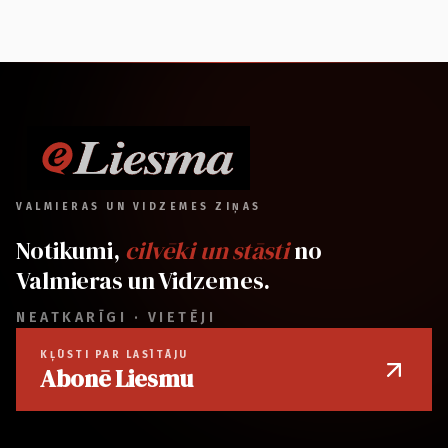
VALMIERAS UN VIDZEMES ZIŅAS
Notikumi,
cilvēki un stāsti
no
Valmieras un Vidzemes.
NEATKARĪGI · VIETĒJI
KĻŪSTI PAR LASĪTĀJU
Abonē Liesmu