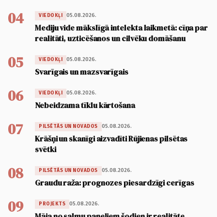
04
05.08.2026.
VIEDOKĻI
Mediju vide mākslīgā intelekta laikmetā: cīņa par
realitāti, uzticēšanos un cilvēku domāšanu
05
05.08.2026.
VIEDOKĻI
Svarīgais un mazsvarīgais
06
05.08.2026.
VIEDOKĻI
Nebeidzama tīklu kārtošana
07
05.08.2026.
PILSĒTĀS UN NOVADOS
Krāšņi un skanīgi aizvadīti Rūjienas pilsētas
svētki
08
05.08.2026.
PILSĒTĀS UN NOVADOS
Graudu raža: prognozes piesardzīgi cerīgas
09
05.08.2026.
PROJEKTS
Māja no salmu paneļiem šodien ir realitāte