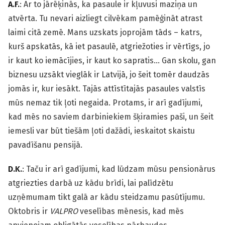
A.F.
: Ar to jārēķinās, ka pasaule ir kļuvusi maziņa un
atvērta. Tu nevari aizliegt cilvēkam pamēģināt atrast
laimi citā zemē. Mans uzskats joprojām tāds – katrs,
kurš apskatās, kā iet pasaulē, atgriežoties ir vērtīgs, jo
ir kaut ko iemācījies, ir kaut ko sapratis… Gan skolu, gan
biznesu uzsākt vieglāk ir Latvijā, jo šeit tomēr daudzās
jomās ir, kur iesākt. Tajās attīstītajās pasaules valstīs
mūs nemaz tik ļoti negaida. Protams, ir arī gadījumi,
kad mēs no saviem darbiniekiem šķiramies paši, un šeit
iemesli var būt tiešām ļoti dažādi, ieskaitot skaistu
pavadīšanu pensijā.
D.K.
: Taču ir arī gadījumi, kad lūdzam mūsu pensionārus
atgriezties darbā uz kādu brīdi, lai palīdzētu
uzņēmumam tikt galā ar kādu steidzamu pasūtījumu.
Oktobris ir
VALPRO
veselības mēnesis, kad mēs