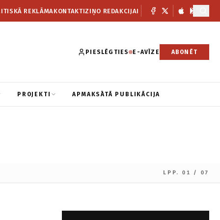
ITISKĀ REKLĀMA
KONTAKTI
ZIŅO REDAKCIJAI
PIESLĒGTIES
E-AVĪZE
ABONĒT
PROJEKTI
APMAKSĀTĀ PUBLIKĀCIJA
LPP. 01 / 07