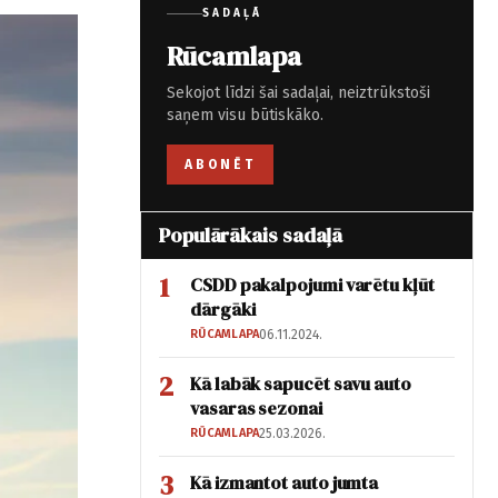
SADAĻĀ
Rūcamlapa
Sekojot līdzi šai sadaļai, neiztrūkstoši
saņem visu būtiskāko.
ABONĒT
Populārākais sadaļā
1
CSDD pakalpojumi varētu kļūt
dārgāki
RŪCAMLAPA
06.11.2024.
2
Kā labāk sapucēt savu auto
vasaras sezonai
RŪCAMLAPA
25.03.2026.
3
Kā izmantot auto jumta