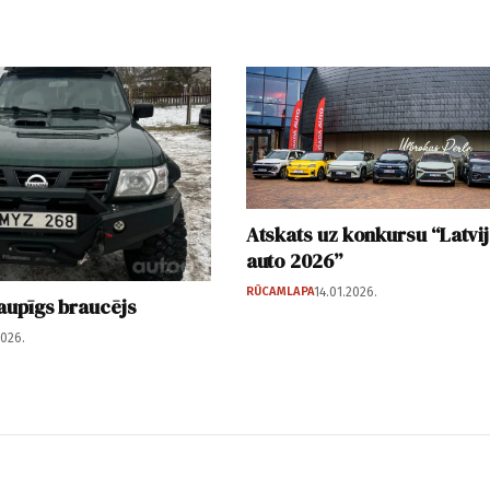
Atskats uz konkursu “Latvi
auto 2026”
RŪCAMLAPA
14.01.2026.
 taupīgs braucējs
2026.