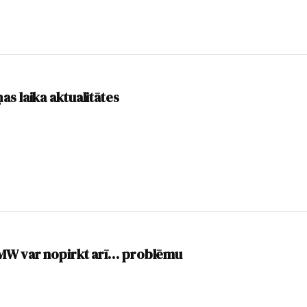
as laika aktualitātes
BMW var nopirkt arī… problēmu