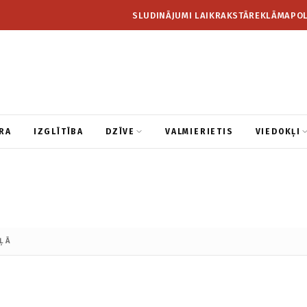
SLUDINĀJUMI LAIKRAKSTĀ
REKLĀMA
POL
RA
IZGLĪTĪBA
DZĪVE
VALMIERIETIS
VIEDOKĻI
ĻĀ