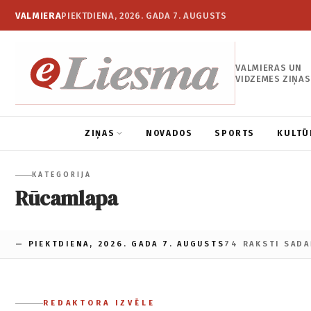
VALMIERA
PIEKTDIENA, 2026. GADA 7. AUGUSTS
VALMIERAS UN
VIDZEMES ZIŅAS
ZIŅAS
NOVADOS
SPORTS
KULTŪ
KATEGORIJA
Rūcamlapa
— PIEKTDIENA, 2026. GADA 7. AUGUSTS
74 RAKSTI SADA
REDAKTORA IZVĒLE