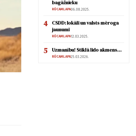
bagāžnieku
RŪCAMLAPA
06.08.2025.
4
CSDD: lokāli un valsts mēroga
jaunumi
RŪCAMLAPA
12.03.2025.
5
Uzmanību! Stiklā lido akmens…
RŪCAMLAPA
25.03.2026.