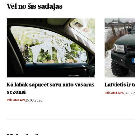
Vēl no šīs sadaļas
Kā labāk sapucēt savu auto vasaras
Latvietis ir
sezonai
RŪCAMLAPA
04.02.
RŪCAMLAPA
25.03.2026.