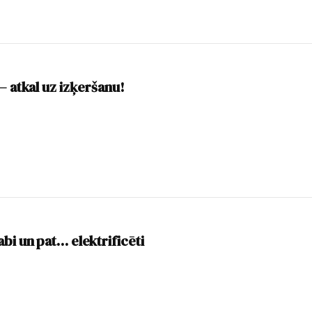
– atkal uz izķeršanu!
abi un pat… elektrificēti