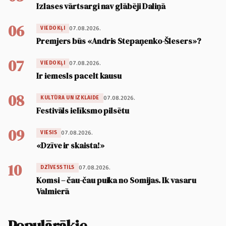
Izlases vārtsargi nav glābēji Daliņā
06
07.08.2026.
VIEDOKĻI
Premjers būs «Andris Stepaņenko-Šlesers»?
07
07.08.2026.
VIEDOKĻI
Ir iemesls pacelt kausu
08
07.08.2026.
KULTŪRA UN IZKLAIDE
Festivāls ielīksmo pilsētu
09
07.08.2026.
VIESIS
«Dzīve ir skaista!»
10
07.08.2026.
DZĪVESSTILS
Komsi – čau-čau puika no Somijas. Ik vasaru
Valmierā
Populārākie