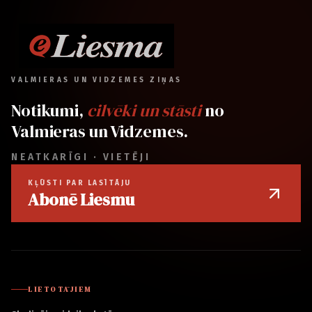
VALMIERAS UN VIDZEMES ZIŅAS
Notikumi,
cilvēki un stāsti
no
Valmieras un Vidzemes.
NEATKARĪGI · VIETĒJI
KĻŪSTI PAR LASĪTĀJU
Abonē Liesmu
LIETOTĀJIEM