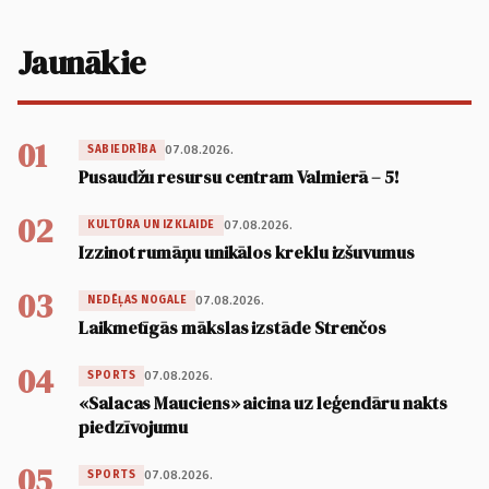
Jaunākie
01
07.08.2026.
SABIEDRĪBA
Pusaudžu resursu centram Valmierā – 5!
02
07.08.2026.
KULTŪRA UN IZKLAIDE
Izzinot rumāņu unikālos kreklu izšuvumus
03
07.08.2026.
NEDĒĻAS NOGALE
Laikmetīgās mākslas izstāde Strenčos
04
07.08.2026.
SPORTS
«Salacas Mauciens» aicina uz leģendāru nakts
piedzīvojumu
05
07.08.2026.
SPORTS