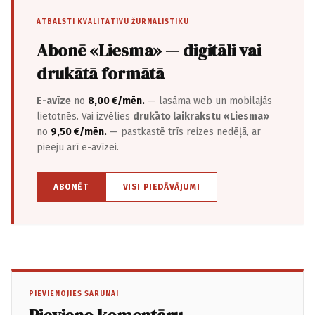
ATBALSTI KVALITATĪVU ŽURNĀLISTIKU
Abonē «Liesma» — digitāli vai
drukātā formātā
E-avīze
no
8,00 €/mēn.
— lasāma web un mobilajās
lietotnēs. Vai izvēlies
drukāto laikrakstu «Liesma»
no
9,50 €/mēn.
— pastkastē trīs reizes nedēļā, ar
pieeju arī e-avīzei.
ABONĒT
VISI PIEDĀVĀJUMI
PIEVIENOJIES SARUNAI