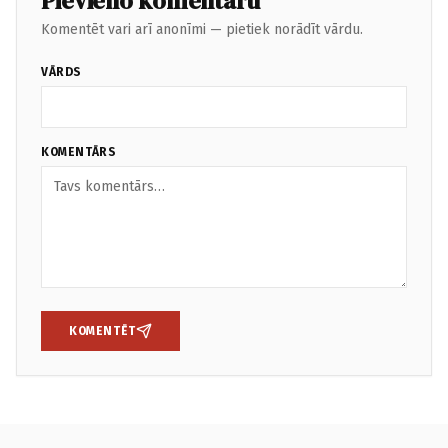
Pievieno komentāru
Komentēt vari arī anonīmi — pietiek norādīt vārdu.
VĀRDS
KOMENTĀRS
KOMENTĒT