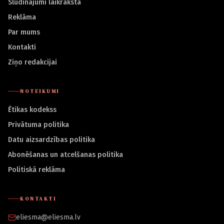
Sludinājumi laikrakstā
Reklāma
Par mums
Kontakti
Ziņo redakcijai
NOTEIKUMI
Ētikas kodekss
Privātuma politika
Datu aizsardzības politika
Abonēšanas un atcelšanas politika
Politiskā reklāma
KONTAKTI
eliesma@eliesma.lv