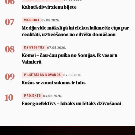
06
Kabatā divvirzienu biļete
07
05.08.2026.
VIEDOKĻI
Mediju vide mākslīgā intelekta laikmetā: cīņa par
realitāti, uzticēšanos un cilvēku domāšanu
08
07.08.2026.
DZĪVESSTILS
Komsi – čau-čau puika no Somijas. Ik vasaru
Valmierā
09
04.08.2026.
PILSĒTĀS UN NOVADOS
Ražas sezonai sākums ir labs
10
04.08.2026.
PROJEKTS
Energoefektīvs – labāks un lētāks dzīvošanai