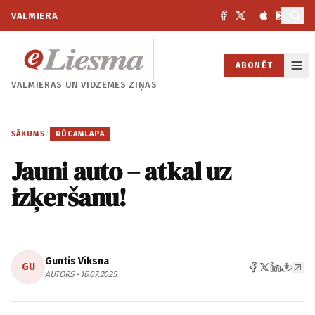
VALMIERA
ABONĒT
VALMIERAS UN
VIDZEMES ZIŅAS
SĀKUMS
/
RŪCAMLAPA
Jauni auto – atkal uz
izķeršanu!
Guntis Vīksna
GU
AUTORS • 16.07.2025.