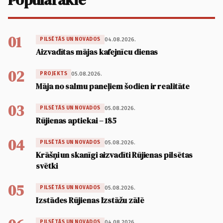
01
04.08.2026.
PILSĒTĀS UN NOVADOS
Aizvadītas mājas kafejnīcu dienas
02
05.08.2026.
PROJEKTS
Māja no salmu paneļiem šodien ir realitāte
03
05.08.2026.
PILSĒTĀS UN NOVADOS
Rūjienas aptiekai – 185
04
05.08.2026.
PILSĒTĀS UN NOVADOS
Krāšņi un skanīgi aizvadīti Rūjienas pilsētas
svētki
05
05.08.2026.
PILSĒTĀS UN NOVADOS
Izstādes Rūjienas Izstāžu zālē
04.08.2026.
PILSĒTĀS UN NOVADOS