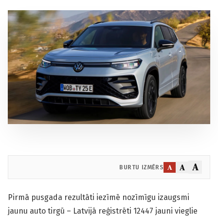
A
A
A
BURTU IZMĒRS
Pirmā pusgada rezultāti iezīmē nozīmīgu izaugsmi
jaunu auto tirgū – Latvijā reģistrēti 12447 jauni vieglie