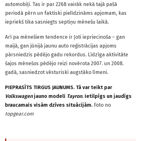
automobiļi. Tas ir par 2268 vairāk nekā tajā pašā
periodā pērn un faktiski pielīdzināms apjomam, kas
iepriekš tika sasniegts septiņu mēnešu laikā.
Arī pa mēnešiem tendence ir ļoti iepriecinoša – gan
maijā, gan jūnijā jaunu auto reģistrācijas apjoms
pārsniedzis pēdējo gadu rekordus. Līdzīga aktivitāte
šajos mēnešos pēdējo reizi novērota 2007. un 2008.
gadā, sasniedzot vēsturiski augstāko līmeni.
PIEPRASĪTS TIRGUS JAUNUMS. Tā var teikt par
Volkswagen
jauno modeli
Tayron
. Ietilpīgs un jaudīgs
braucamais visām dzīves situācijām.
Foto no
topgear.com