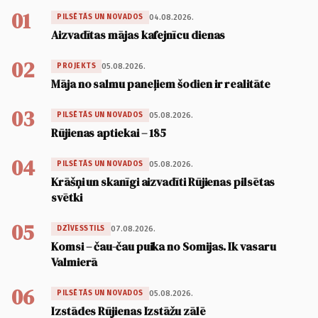
01
04.08.2026.
PILSĒTĀS UN NOVADOS
Aizvadītas mājas kafejnīcu dienas
02
05.08.2026.
PROJEKTS
Māja no salmu paneļiem šodien ir realitāte
03
05.08.2026.
PILSĒTĀS UN NOVADOS
Rūjienas aptiekai – 185
04
05.08.2026.
PILSĒTĀS UN NOVADOS
Krāšņi un skanīgi aizvadīti Rūjienas pilsētas
svētki
05
07.08.2026.
DZĪVESSTILS
Komsi – čau-čau puika no Somijas. Ik vasaru
Valmierā
06
05.08.2026.
PILSĒTĀS UN NOVADOS
Izstādes Rūjienas Izstāžu zālē