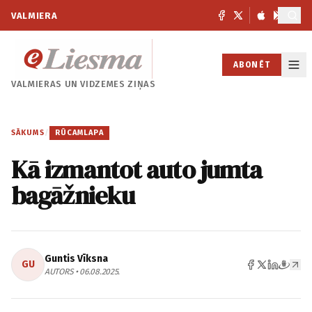
VALMIERA
ABONĒT
VALMIERAS UN
VIDZEMES ZIŅAS
SĀKUMS
/
RŪCAMLAPA
Kā izmantot auto jumta
bagāžnieku
Guntis Vīksna
GU
AUTORS • 06.08.2025.