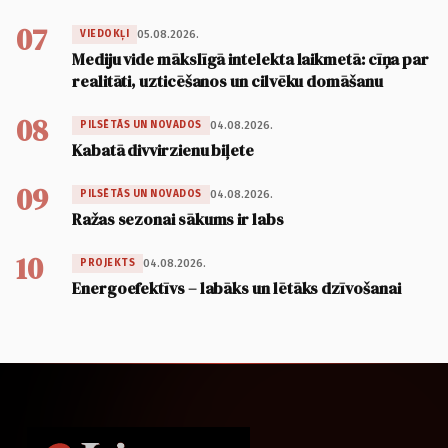
07
05.08.2026.
VIEDOKĻI
Mediju vide mākslīgā intelekta laikmetā: cīņa par
realitāti, uzticēšanos un cilvēku domāšanu
08
04.08.2026.
PILSĒTĀS UN NOVADOS
Kabatā divvirzienu biļete
09
04.08.2026.
PILSĒTĀS UN NOVADOS
Ražas sezonai sākums ir labs
10
04.08.2026.
PROJEKTS
Energoefektīvs – labāks un lētāks dzīvošanai