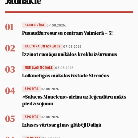
Jaunākie
01
07.08.2026.
SABIEDRĪBA
Pusaudžu resursu centram Valmierā – 5!
02
07.08.2026.
KULTŪRA UN IZKLAIDE
Izzinot rumāņu unikālos kreklu izšuvumus
03
07.08.2026.
NEDĒĻAS NOGALE
Laikmetīgās mākslas izstāde Strenčos
04
07.08.2026.
SPORTS
«Salacas Mauciens» aicina uz leģendāru nakts
piedzīvojumu
05
07.08.2026.
SPORTS
Izlases vārtsargi nav glābēji Daliņā