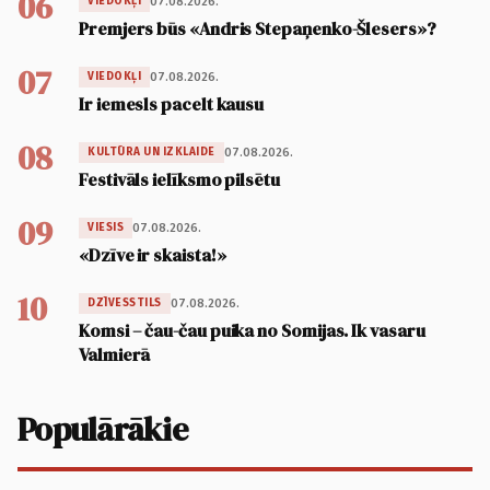
06
07.08.2026.
VIEDOKĻI
Premjers būs «Andris Stepaņenko-Šlesers»?
07
07.08.2026.
VIEDOKĻI
Ir iemesls pacelt kausu
08
07.08.2026.
KULTŪRA UN IZKLAIDE
Festivāls ielīksmo pilsētu
09
07.08.2026.
VIESIS
«Dzīve ir skaista!»
10
07.08.2026.
DZĪVESSTILS
Komsi – čau-čau puika no Somijas. Ik vasaru
Valmierā
Populārākie