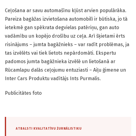
Ceļošana ar savu automašīnu kļūst arvien populārāka.
Pareiza bagāžas izvietošana automobilī ir būtiska, jo tā
ietekmē gan spēkrata degvielas patēriņu, gan auto
vadāmību un kopējo drošību uz ceļa. Arī šķietami ērts
risinājums – jumta bagāžnieks – var radīt problēmas, ja
tas izvēlēts vai tiek lietots nepārdomāti. Ekspertu
padomos jumta bagāžnieka izvēlē un lietošanā ar
Rūcamlapu dalās ceļojumu entuziasti – Aiļu ģimene un
Inter Cars Produktu vadītājs Ints Purmalis.
Publicitātes foto
ATBALSTI KVALITATĪVU ŽURNĀLISTIKU