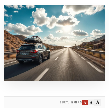
A
A
A
BURTU IZMĒRS