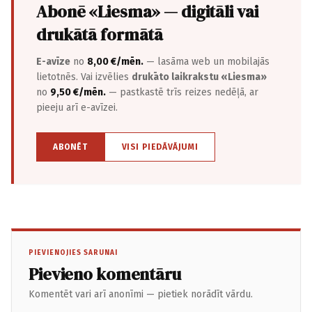
Abonē «Liesma» — digitāli vai
drukātā formātā
E-avīze
no
8,00 €/mēn.
— lasāma web un mobilajās
lietotnēs. Vai izvēlies
drukāto laikrakstu «Liesma»
no
9,50 €/mēn.
— pastkastē trīs reizes nedēļā, ar
pieeju arī e-avīzei.
ABONĒT
VISI PIEDĀVĀJUMI
PIEVIENOJIES SARUNAI
Pievieno komentāru
Komentēt vari arī anonīmi — pietiek norādīt vārdu.