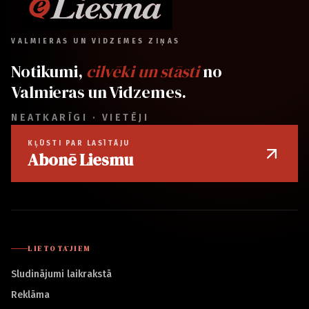
VALMIERAS UN VIDZEMES ZIŅAS
Notikumi,
cilvēki un stāsti
no
Valmieras un Vidzemes.
NEATKARĪGI · VIETĒJI
KĻŪSTI PAR LASĪTĀJU
Abonē Liesmu
LIETOTĀJIEM
Sludinājumi laikrakstā
Reklāma