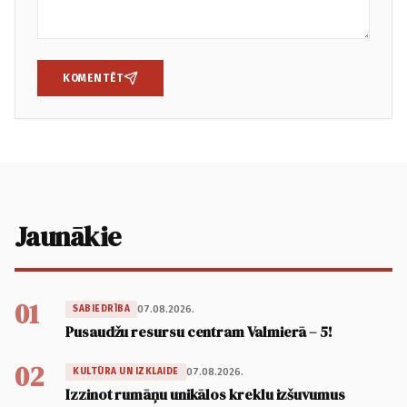
KOMENTĒT
Jaunākie
01
07.08.2026.
SABIEDRĪBA
Pusaudžu resursu centram Valmierā – 5!
02
07.08.2026.
KULTŪRA UN IZKLAIDE
Izzinot rumāņu unikālos kreklu izšuvumus