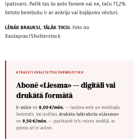
īpatsvars. Patīk tas šo auto faniem vai ne, taču 71,2%
lietoto bembuku ir ar avāriju vai bojājumu vēsturi.
LĒNĀK BRAUKSI, TĀLĀK TIKSI.
Foto no
Kastaprav/Shutterstock
ATBALSTI KVALITATĪVU ŽURNĀLISTIKU
Abonē «Liesma» — digitāli vai
drukātā formātā
E-avīze
no
8,00 €/mēn.
— lasāma web un mobilajās
lietotnēs. Vai izvēlies
drukāto laikrakstu «Liesma»
no
9,50 €/mēn.
— pastkastē trīs reizes nedēļā, ar
pieeju arī e-avīzei.