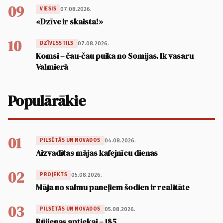
09
07.08.2026.
VIESIS
«Dzīve ir skaista!»
10
07.08.2026.
DZĪVESSTILS
Komsi – čau-čau puika no Somijas. Ik vasaru
Valmierā
Populārākie
01
04.08.2026.
PILSĒTĀS UN NOVADOS
Aizvadītas mājas kafejnīcu dienas
02
05.08.2026.
PROJEKTS
Māja no salmu paneļiem šodien ir realitāte
03
05.08.2026.
PILSĒTĀS UN NOVADOS
Rūjienas aptiekai – 185