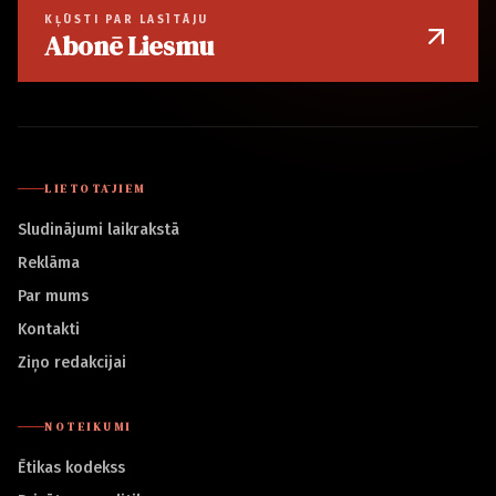
KĻŪSTI PAR LASĪTĀJU
Abonē Liesmu
LIETOTĀJIEM
Sludinājumi laikrakstā
Reklāma
Par mums
Kontakti
Ziņo redakcijai
NOTEIKUMI
Ētikas kodekss