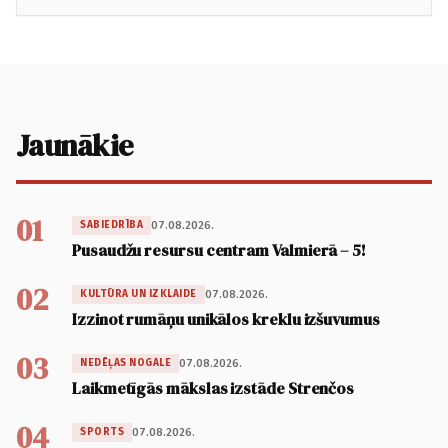
Jaunākie
01
07.08.2026.
SABIEDRĪBA
Pusaudžu resursu centram Valmierā – 5!
02
07.08.2026.
KULTŪRA UN IZKLAIDE
Izzinot rumāņu unikālos kreklu izšuvumus
03
07.08.2026.
NEDĒĻAS NOGALE
Laikmetīgās mākslas izstāde Strenčos
04
07.08.2026.
SPORTS