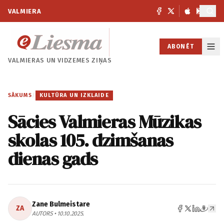
VALMIERA
ABONĒT
VALMIERAS UN
VIDZEMES ZIŅAS
SĀKUMS
/
KULTŪRA UN IZKLAIDE
Sācies Valmieras Mūzikas
skolas 105. dzimšanas
dienas gads
Zane Bulmeistare
ZA
AUTORS • 10.10.2025.