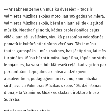
««Ar saknēm zemē un mūziku dvēselē» – tāds ir
Valmieras Mūzikas skolas moto. Jau 105 gadus Valmierā,
Valmieras Mūzikas skolā, bērni un jaunieši tiek izglītoti
mūzikā. Neatkarīgi no tā, kādus profesionālos ceļus
vēlāk jaunieši izvēlēsies, viņu kā personību veidošanās
pamatā ir kultūrā stiprinātas vērtības. Tās ir mūsu
tautas garaspēks – mūsu saknes, kas jāstiprina, lai mēs
turpinātos. Mūsu bērni ir mūsu bagātība, tāpēc no sirds
lepojamies, ka varam būt klātesoši ceļā, kad viņi top par
personībām. Lepojoties ar mūsu audzēkņiem,
absolventiem, pedagogiem un ikvienu, kam mūzika
sirdī, sveicu Valmieras Mūzikas skolas 105. dzimšanas
dienā,» tā Valmieras Mūzikas skolas direktore Inese
Sudraba.