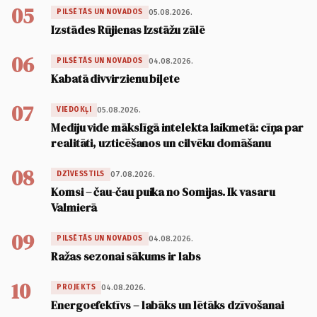
05
05.08.2026.
PILSĒTĀS UN NOVADOS
Izstādes Rūjienas Izstāžu zālē
06
04.08.2026.
PILSĒTĀS UN NOVADOS
Kabatā divvirzienu biļete
07
05.08.2026.
VIEDOKĻI
Mediju vide mākslīgā intelekta laikmetā: cīņa par
realitāti, uzticēšanos un cilvēku domāšanu
08
07.08.2026.
DZĪVESSTILS
Komsi – čau-čau puika no Somijas. Ik vasaru
Valmierā
09
04.08.2026.
PILSĒTĀS UN NOVADOS
Ražas sezonai sākums ir labs
10
04.08.2026.
PROJEKTS
Energoefektīvs – labāks un lētāks dzīvošanai