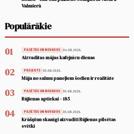
Valmierā
Populārākie
01
04.08.2026.
PILSĒTĀS UN NOVADOS
Aizvadītas mājas kafejnīcu dienas
02
05.08.2026.
PROJEKTS
Māja no salmu paneļiem šodien ir realitāte
03
05.08.2026.
PILSĒTĀS UN NOVADOS
Rūjienas aptiekai – 185
04
05.08.2026.
PILSĒTĀS UN NOVADOS
Krāšņi un skanīgi aizvadīti Rūjienas pilsētas
svētki