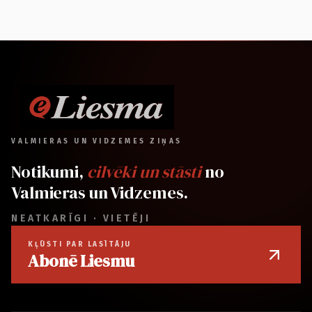
VALMIERAS UN VIDZEMES ZIŅAS
Notikumi,
cilvēki un stāsti
no
Valmieras un Vidzemes.
NEATKARĪGI · VIETĒJI
KĻŪSTI PAR LASĪTĀJU
Abonē Liesmu