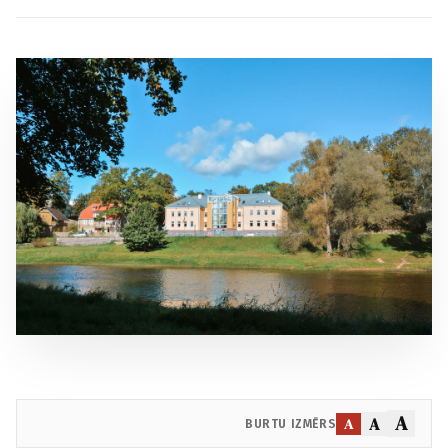
A
A
A
BURTU IZMĒRS