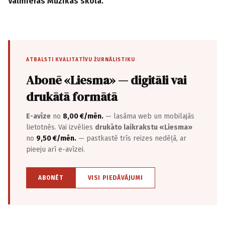
Valmieras Mūzikas skola.
ATBALSTI KVALITATĪVU ŽURNĀLISTIKU
Abonē «Liesma» — digitāli vai
drukātā formātā
E-avīze
no
8,00 €/mēn.
— lasāma web un mobilajās
lietotnēs. Vai izvēlies
drukāto laikrakstu «Liesma»
no
9,50 €/mēn.
— pastkastē trīs reizes nedēļā, ar
pieeju arī e-avīzei.
ABONĒT
VISI PIEDĀVĀJUMI