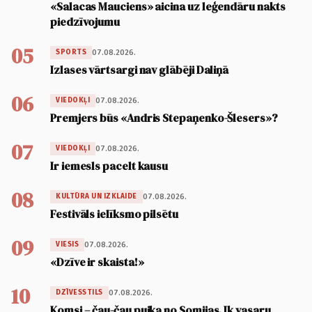
«Salacas Mauciens» aicina uz leģendāru nakts
piedzīvojumu
05
07.08.2026.
SPORTS
Izlases vārtsargi nav glābēji Daliņā
06
07.08.2026.
VIEDOKĻI
Premjers būs «Andris Stepaņenko-Šlesers»?
07
07.08.2026.
VIEDOKĻI
Ir iemesls pacelt kausu
08
07.08.2026.
KULTŪRA UN IZKLAIDE
Festivāls ielīksmo pilsētu
09
07.08.2026.
VIESIS
«Dzīve ir skaista!»
10
07.08.2026.
DZĪVESSTILS
Komsi – čau-čau puika no Somijas. Ik vasaru