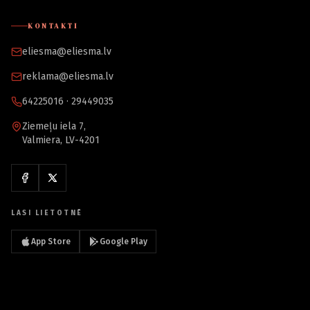
KONTAKTI
eliesma@eliesma.lv
reklama@eliesma.lv
64225016 · 29449035
Ziemeļu iela 7,
Valmiera, LV-4201
LASI LIETOTNĒ
App Store
Google Play