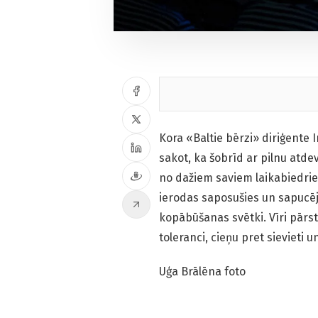
Kora «Baltie bērzi» diriģente 
sakot, ka šobrīd ar pilnu atde
no dažiem saviem laikabiedri
ierodas saposušies un sapucēj
kopābūšanas svētki. Vīri pārst
toleranci, cieņu pret sievieti u
Uģa Brālēna foto