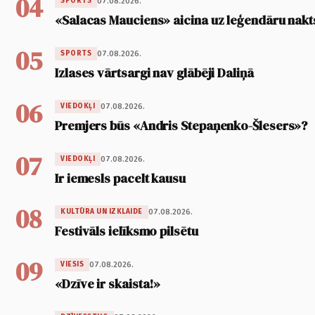
04
07.08.2026.
SPORTS
«Salacas Mauciens» aicina uz leģendāru nakt
05
07.08.2026.
SPORTS
Izlases vārtsargi nav glābēji Daliņā
06
07.08.2026.
VIEDOKĻI
Premjers būs «Andris Stepaņenko-Šlesers»?
07
07.08.2026.
VIEDOKĻI
Ir iemesls pacelt kausu
08
07.08.2026.
KULTŪRA UN IZKLAIDE
Festivāls ielīksmo pilsētu
09
07.08.2026.
VIESIS
«Dzīve ir skaista!»