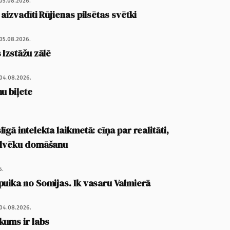
05.08.2026.
 aizvadīti Rūjienas pilsētas svētki
05.08.2026.
 Izstāžu zālē
04.08.2026.
u biļete
īgā intelekta laikmetā: cīņa par realitāti,
cilvēku domāšanu
6.
puika no Somijas. Ik vasaru Valmierā
04.08.2026.
kums ir labs