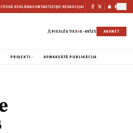
ITISKĀ REKLĀMA
KONTAKTI
ZIŅO REDAKCIJAI
PIESLĒGTIES
E-AVĪZE
ABONĒT
PROJEKTI
APMAKSĀTĀ PUBLIKĀCIJA
e
s