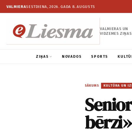
VALMIERA
SESTDIENA, 2026. GADA 8. AUGUSTS
VALMIERAS UN
VIDZEMES ZIŅAS
ZIŅAS
NOVADOS
SPORTS
KULTŪ
SĀKUMS
/
KULTŪRA UN IZ
Senior
bērzi»