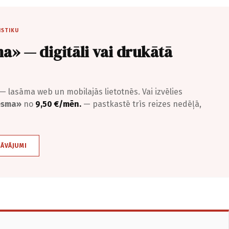
ISTIKU
a» — digitāli vai drukātā
— lasāma web un mobilajās lietotnēs. Vai izvēlies
iesma»
no
9,50 €/mēn.
— pastkastē trīs reizes nedēļā,
DĀVĀJUMI