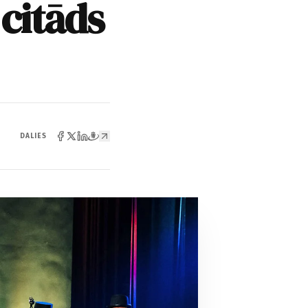
 citāds
DALIES