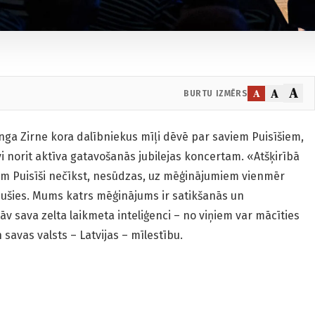
A
A
A
BURTU IZMĒRS
Inga Zirne kora dalībniekus mīļi dēvē par saviem Puisīšiem,
vi norit aktīva gatavošanās jubilejas koncertam. «Atšķirībā
em Puisīši nečīkst, nesūdzas, uz mēģinājumiem vienmēr
ušies. Mums katrs mēģinājums ir satikšanās un
āv sava zelta laikmeta inteliģenci – no viņiem var mācīties
n savas valsts – Latvijas – mīlestību.