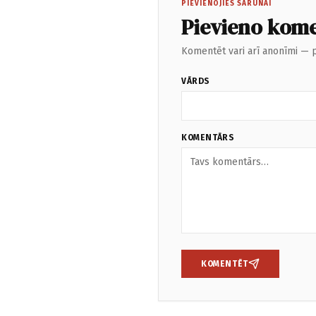
PIEVIENOJIES SARUNAI
Pievieno kom
Komentēt vari arī anonīmi — p
VĀRDS
KOMENTĀRS
KOMENTĒT