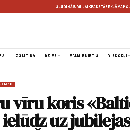
SLUDINĀJUMI LAIKRAKSTĀ
REKLĀMA
POL
RA
IZGLĪTĪBA
DZĪVE
VALMIERIETIS
VIEDOKĻI
KLAIDE
u vīru koris «Balti
 ielūdz uz jubileja