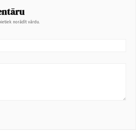
entāru
ietiek norādīt vārdu.