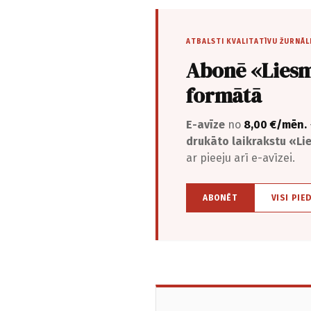
ATBALSTI KVALITATĪVU ŽURNĀL
Abonē «Liesm
formātā
E-avīze
no
8,00 €/mēn.
drukāto laikrakstu «L
ar pieeju arī e-avīzei.
ABONĒT
VISI PIE