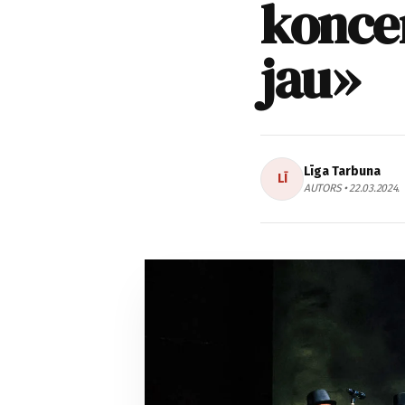
koncer
jau»
Līga Tarbuna
LĪ
AUTORS • 22.03.2024.