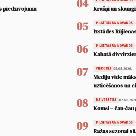
04
PILSĒTĀS UN NOVADOS
s piedzīvojumu
Krāšņi un skanīgi
05
PILSĒTĀS UN NOVADOS
Izstādes Rūjienas
06
PILSĒTĀS UN NOVADOS
Kabatā divvirzien
07
05.08.2026.
VIEDOKĻI
Mediju vide māksl
uzticēšanos un 
08
07.08.202
DZĪVESSTILS
Komsi – čau-čau 
09
PILSĒTĀS UN NOVADOS
Ražas sezonai sā