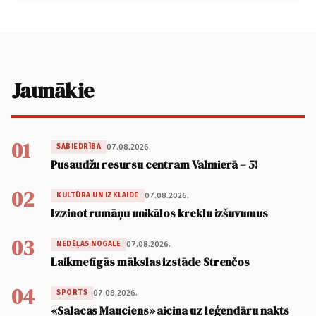
Jaunākie
01
07.08.2026.
SABIEDRĪBA
Pusaudžu resursu centram Valmierā – 5!
02
07.08.2026.
KULTŪRA UN IZKLAIDE
Izzinot rumāņu unikālos kreklu izšuvumus
03
07.08.2026.
NEDĒĻAS NOGALE
Laikmetīgās mākslas izstāde Strenčos
04
07.08.2026.
SPORTS
«Salacas Mauciens» aicina uz leģendāru nakts