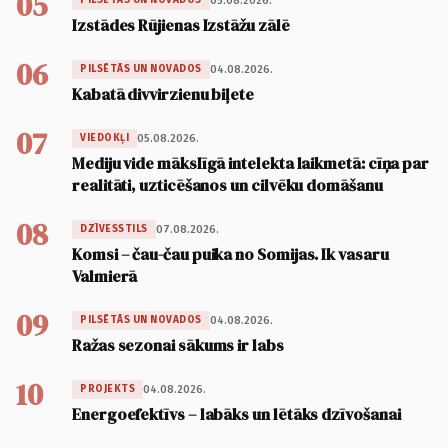
05
05.08.2026.
PILSĒTĀS UN NOVADOS
Izstādes Rūjienas Izstāžu zālē
06
04.08.2026.
PILSĒTĀS UN NOVADOS
Kabatā divvirzienu biļete
07
05.08.2026.
VIEDOKĻI
Mediju vide mākslīgā intelekta laikmetā: cīņa par
realitāti, uzticēšanos un cilvēku domāšanu
08
07.08.2026.
DZĪVESSTILS
Komsi – čau-čau puika no Somijas. Ik vasaru
Valmierā
09
04.08.2026.
PILSĒTĀS UN NOVADOS
Ražas sezonai sākums ir labs
10
04.08.2026.
PROJEKTS
Energoefektīvs – labāks un lētāks dzīvošanai