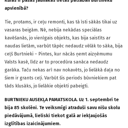
Kuras ir pašas jaunākās lietas patlaban Burtnieku
apvienībā?
Tie, protams, ir ceļu remonti, kas tā īsti sākās tikai uz
vasaras beigām. Nē, nebija nekādas speciālas
kavēšanās, jo vienīgais objekts, kas bija saistīts ar
naudas lietām, varbūt tāpēc nedaudz vēlāk to sāka, bija
ceļš Burtnieki – Pintes, kur nācās ņemt aizņēmumu
Valsts kasē, līdz ar to procedūra sanāca nedaudz
garāka. Taču nekas arī nav nokavēts, jo lielākā daļa no
šiem ir grants ceļi. Varbūt šis periods būvniekiem pat
tāds klusāks, jo lielākie objekti pabeigti.
BURTNIEKU AUSEKĻA PAMATSKOLA. Uz 1. septembri te
bija 85 skolēni. Te veiksmīgi atraduši savu nišu skolu
piedāvājumā, lieliski tiekot galā ar iekļaujošās
izglītības izaicinājumiem.