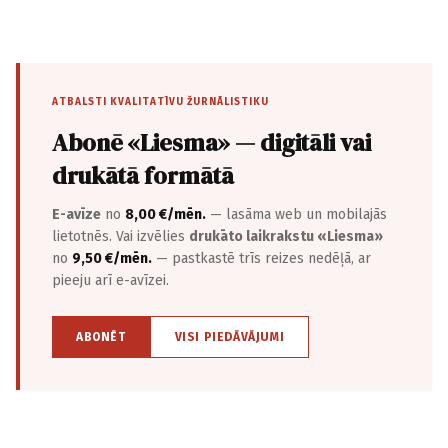
ATBALSTI KVALITATĪVU ŽURNĀLISTIKU
Abonē «Liesma» — digitāli vai
drukātā formātā
E-avīze
no
8,00 €/mēn.
— lasāma web un mobilajās
lietotnēs. Vai izvēlies
drukāto laikrakstu «Liesma»
no
9,50 €/mēn.
— pastkastē trīs reizes nedēļā, ar
pieeju arī e-avīzei.
ABONĒT
VISI PIEDĀVĀJUMI