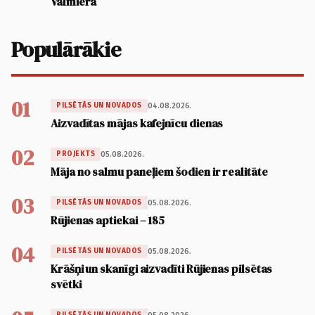
Valmierā
Populārākie
01
04.08.2026.
PILSĒTĀS UN NOVADOS
Aizvadītas mājas kafejnīcu dienas
02
05.08.2026.
PROJEKTS
Māja no salmu paneļiem šodien ir realitāte
03
05.08.2026.
PILSĒTĀS UN NOVADOS
Rūjienas aptiekai – 185
04
05.08.2026.
PILSĒTĀS UN NOVADOS
Krāšņi un skanīgi aizvadīti Rūjienas pilsētas
svētki