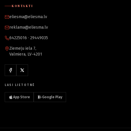
KONTAKTI
eliesma@eliesma.lv
reklama@eliesma.lv
64225016 · 29449035
Ziemeļu iela 7,
Valmiera, LV-4201
LASI LIETOTNĒ
App Store
Google Play