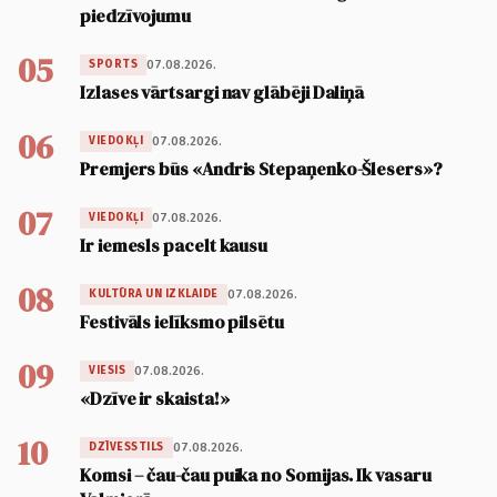
piedzīvojumu
05
07.08.2026.
SPORTS
Izlases vārtsargi nav glābēji Daliņā
06
07.08.2026.
VIEDOKĻI
Premjers būs «Andris Stepaņenko-Šlesers»?
07
07.08.2026.
VIEDOKĻI
Ir iemesls pacelt kausu
08
07.08.2026.
KULTŪRA UN IZKLAIDE
Festivāls ielīksmo pilsētu
09
07.08.2026.
VIESIS
«Dzīve ir skaista!»
10
07.08.2026.
DZĪVESSTILS
Komsi – čau-čau puika no Somijas. Ik vasaru