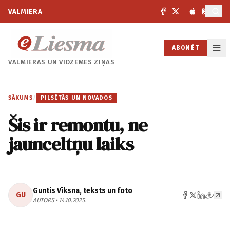
VALMIERA
ABONĒT
VALMIERAS UN
VIDZEMES ZIŅAS
SĀKUMS
/
PILSĒTĀS UN NOVADOS
Šis ir remontu, ne
jaunceltņu laiks
Guntis Vīksna, teksts un foto
GU
AUTORS • 14.10.2025.