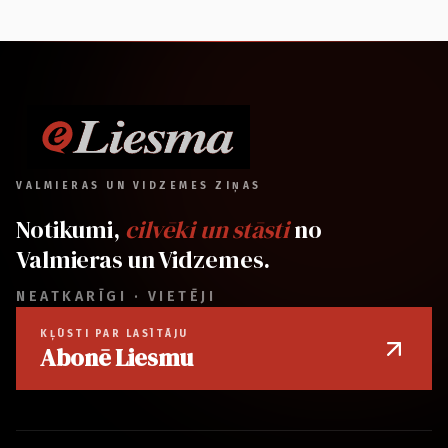
VALMIERAS UN VIDZEMES ZIŅAS
Notikumi,
cilvēki un stāsti
no
Valmieras un Vidzemes.
NEATKARĪGI · VIETĒJI
KĻŪSTI PAR LASĪTĀJU
Abonē Liesmu