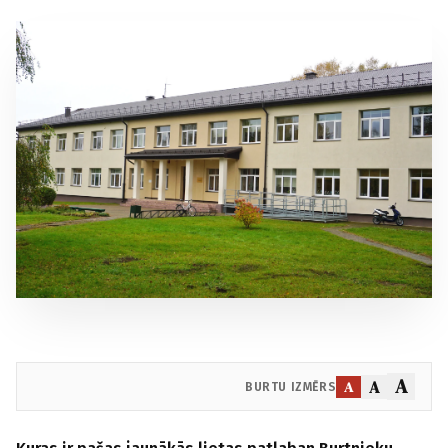
A
A
A
BURTU IZMĒRS