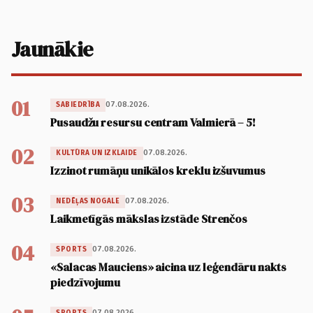
Jaunākie
01
07.08.2026.
SABIEDRĪBA
Pusaudžu resursu centram Valmierā – 5!
02
07.08.2026.
KULTŪRA UN IZKLAIDE
Izzinot rumāņu unikālos kreklu izšuvumus
03
07.08.2026.
NEDĒĻAS NOGALE
Laikmetīgās mākslas izstāde Strenčos
04
07.08.2026.
SPORTS
«Salacas Mauciens» aicina uz leģendāru nakts
piedzīvojumu
07.08.2026.
SPORTS