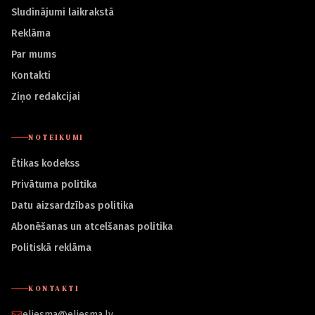
Sludinājumi laikrakstā
Reklāma
Par mums
Kontakti
Ziņo redakcijai
NOTEIKUMI
Ētikas kodekss
Privātuma politika
Datu aizsardzības politika
Abonēšanas un atcelšanas politika
Politiskā reklāma
KONTAKTI
eliesma@eliesma.lv