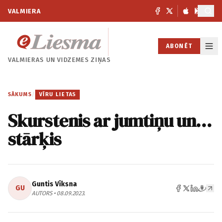
VALMIERA
ABONĒT
VALMIERAS UN
VIDZEMES ZIŅAS
SĀKUMS
/
VĪRU LIETAS
Skurstenis ar jumtiņu un…
stārķis
Guntis Vīksna
GU
AUTORS • 08.09.2023.