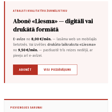
ATBALSTI KVALITATĪVU ŽURNĀLISTIKU
Abonē «Liesma» — digitāli vai
drukātā formātā
E-avīze
no
8,00 €/mēn.
— lasāma web un mobilajās
lietotnēs. Vai izvēlies
drukāto laikrakstu «Liesma»
no
9,50 €/mēn.
— pastkastē trīs reizes nedēļā, ar
pieeju arī e-avīzei.
ABONĒT
VISI PIEDĀVĀJUMI
PIEVIENOJIES SARUNAI