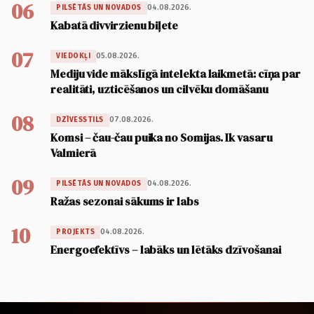
06
04.08.2026.
PILSĒTĀS UN NOVADOS
Kabatā divvirzienu biļete
07
05.08.2026.
VIEDOKĻI
Mediju vide mākslīgā intelekta laikmetā: cīņa par
realitāti, uzticēšanos un cilvēku domāšanu
08
07.08.2026.
DZĪVESSTILS
Komsi – čau-čau puika no Somijas. Ik vasaru
Valmierā
09
04.08.2026.
PILSĒTĀS UN NOVADOS
Ražas sezonai sākums ir labs
10
04.08.2026.
PROJEKTS
Energoefektīvs – labāks un lētāks dzīvošanai