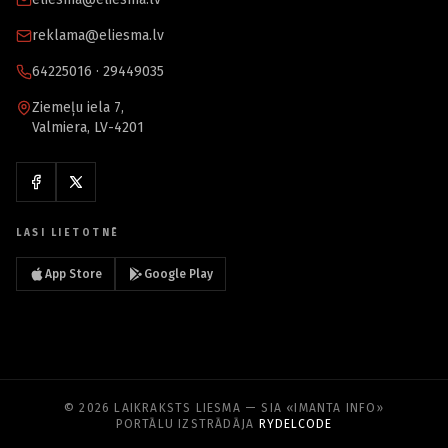
reklama@eliesma.lv
64225016 · 29449035
Ziemeļu iela 7,
Valmiera, LV-4201
LASI LIETOTNĒ
App Store
Google Play
© 2026 LAIKRAKSTS LIESMA — SIA «IMANTA INFO»
PORTĀLU IZSTRĀDĀJA
RYDELCODE