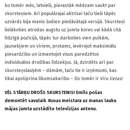
ko tomēr mēs, latvieši, pierastāk mēdzam saukt par
skursteņiem. Arī populārajai aktrisei taču tieši tāpēc
uzvārds bija manis šodien piedāvātajā versijā. Skursteņi
lielākoties atrodas augstu uz jumta kores vai kādā citā
līdzīgā pozīcijā, tāpēc tur darboties vien puikām,
jaunekļiem un vīriem, protams, ievērojot maksimālu
piesardzību un izmantojot visus paredzētos
individuālos drošības līdzekļus. Jā, dzirdēts arī par
skursteņslauķēm – dāmām, taču tie ir izņēmumi, kas
tikai apstiprina likumsakarību – šīs tomēr ir
Vīru lietas!
VĒL STĀRĶU DROŠS SKURSTENIS! Emīls pošas
demontēt savulaik
Novas
meistara uz manas lauku
mājas jumta uzstādīto televīzijas antenu.