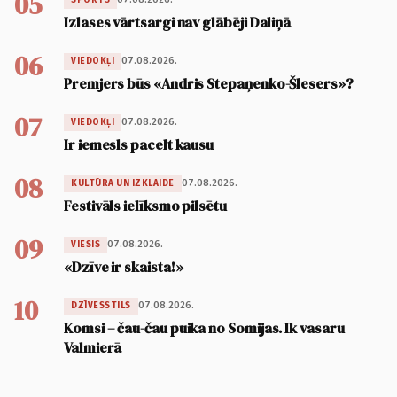
05
Izlases vārtsargi nav glābēji Daliņā
06
07.08.2026.
VIEDOKĻI
Premjers būs «Andris Stepaņenko-Šlesers»?
07
07.08.2026.
VIEDOKĻI
Ir iemesls pacelt kausu
08
07.08.2026.
KULTŪRA UN IZKLAIDE
Festivāls ielīksmo pilsētu
09
07.08.2026.
VIESIS
«Dzīve ir skaista!»
10
07.08.2026.
DZĪVESSTILS
Komsi – čau-čau puika no Somijas. Ik vasaru
Valmierā