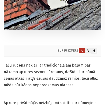
A
A
A
BURTU IZMĒRS
Taču rudens nāk arī ar tradicionālajām bažām par
nākamo apkures sezonu. Protams, dažāda kurināmā
cenas atkal ir atgriezušās daudzmaz rāmjos, taču allaž
mēdz būt kādas neparedzamas nianses…
Apkure privātmājās neizbēgami saistīta ar dūmeņiem,