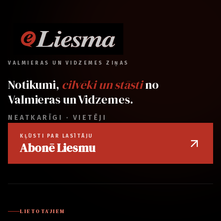
VALMIERAS UN VIDZEMES ZIŅAS
Notikumi,
cilvēki un stāsti
no
Valmieras un Vidzemes.
NEATKARĪGI · VIETĒJI
KĻŪSTI PAR LASĪTĀJU
Abonē Liesmu
LIETOTĀJIEM