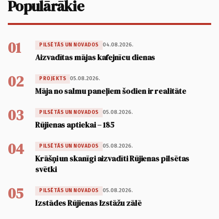
Populārākie
01
04.08.2026.
PILSĒTĀS UN NOVADOS
Aizvadītas mājas kafejnīcu dienas
02
05.08.2026.
PROJEKTS
Māja no salmu paneļiem šodien ir realitāte
03
05.08.2026.
PILSĒTĀS UN NOVADOS
Rūjienas aptiekai – 185
04
05.08.2026.
PILSĒTĀS UN NOVADOS
Krāšņi un skanīgi aizvadīti Rūjienas pilsētas
svētki
05
05.08.2026.
PILSĒTĀS UN NOVADOS
Izstādes Rūjienas Izstāžu zālē