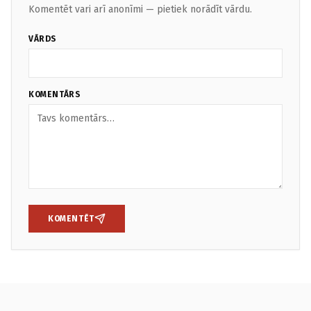
Komentēt vari arī anonīmi — pietiek norādīt vārdu.
VĀRDS
KOMENTĀRS
KOMENTĒT