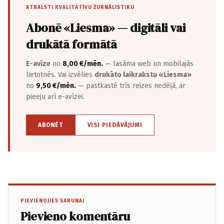
ATBALSTI KVALITATĪVU ŽURNĀLISTIKU
Abonē «Liesma» — digitāli vai
drukātā formātā
E-avīze
no
8,00 €/mēn.
— lasāma web un mobilajās
lietotnēs. Vai izvēlies
drukāto laikrakstu «Liesma»
no
9,50 €/mēn.
— pastkastē trīs reizes nedēļā, ar
pieeju arī e-avīzei.
ABONĒT
VISI PIEDĀVĀJUMI
PIEVIENOJIES SARUNAI
Pievieno komentāru