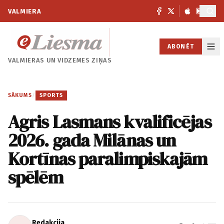
VALMIERA
ABONĒT
VALMIERAS UN
VIDZEMES ZIŅAS
SĀKUMS
/
SPORTS
Agris Lasmans kvalificējas
2026. gada Milānas un
Kortīnas paralimpiskajām
spēlēm
Redakcija