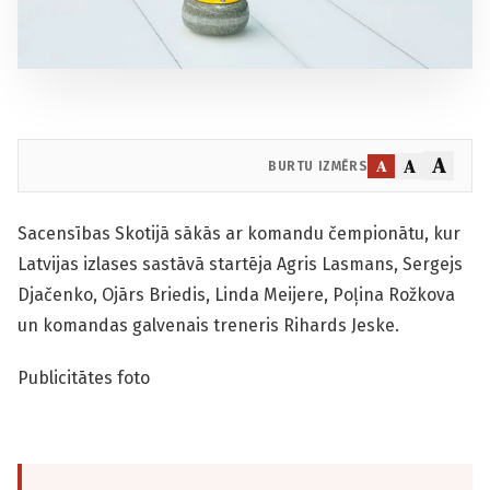
A
A
A
BURTU IZMĒRS
Sacensības Skotijā sākās ar komandu čempionātu, kur
Latvijas izlases sastāvā startēja Agris Lasmans, Sergejs
Djačenko, Ojārs Briedis, Linda Meijere, Poļina Rožkova
un komandas galvenais treneris Rihards Jeske.
Publicitātes foto