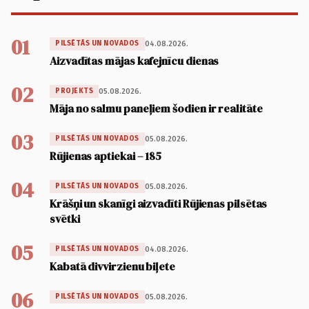
01
04.08.2026.
PILSĒTĀS UN NOVADOS
Aizvadītas mājas kafejnīcu dienas
02
05.08.2026.
PROJEKTS
Māja no salmu paneļiem šodien ir realitāte
03
05.08.2026.
PILSĒTĀS UN NOVADOS
Rūjienas aptiekai – 185
04
05.08.2026.
PILSĒTĀS UN NOVADOS
Krāšņi un skanīgi aizvadīti Rūjienas pilsētas
svētki
05
04.08.2026.
PILSĒTĀS UN NOVADOS
Kabatā divvirzienu biļete
06
05.08.2026.
PILSĒTĀS UN NOVADOS