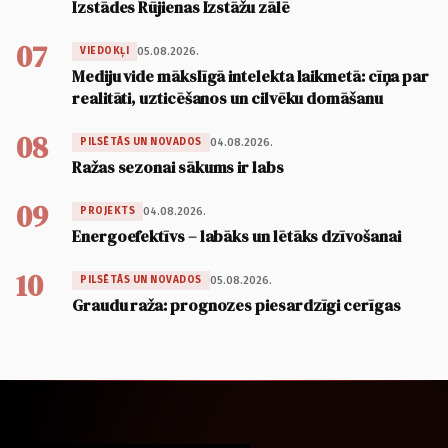
Izstādes Rūjienas Izstāžu zālē
07
05.08.2026.
VIEDOKĻI
Mediju vide mākslīgā intelekta laikmetā: cīņa par
realitāti, uzticēšanos un cilvēku domāšanu
08
04.08.2026.
PILSĒTĀS UN NOVADOS
Ražas sezonai sākums ir labs
09
04.08.2026.
PROJEKTS
Energoefektīvs – labāks un lētāks dzīvošanai
10
05.08.2026.
PILSĒTĀS UN NOVADOS
Graudu raža: prognozes piesardzīgi cerīgas