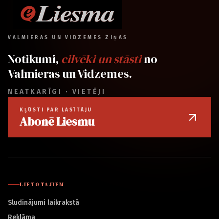
VALMIERAS UN VIDZEMES ZIŅAS
Notikumi,
cilvēki un stāsti
no
Valmieras un Vidzemes.
NEATKARĪGI · VIETĒJI
KĻŪSTI PAR LASĪTĀJU
Abonē Liesmu
LIETOTĀJIEM
Sludinājumi laikrakstā
Reklāma