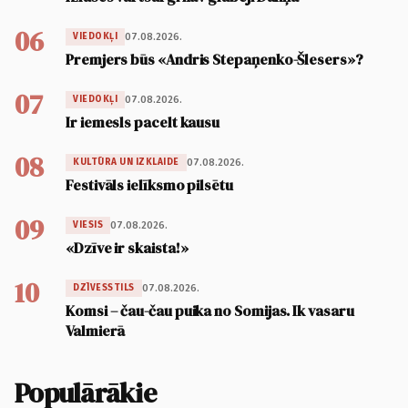
06
07.08.2026.
VIEDOKĻI
Premjers būs «Andris Stepaņenko-Šlesers»?
07
07.08.2026.
VIEDOKĻI
Ir iemesls pacelt kausu
08
07.08.2026.
KULTŪRA UN IZKLAIDE
Festivāls ielīksmo pilsētu
09
07.08.2026.
VIESIS
«Dzīve ir skaista!»
10
07.08.2026.
DZĪVESSTILS
Komsi – čau-čau puika no Somijas. Ik vasaru
Valmierā
Populārākie