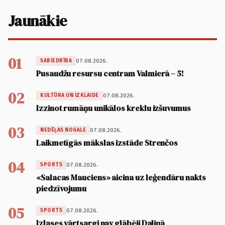
Jaunākie
01
07.08.2026.
SABIEDRĪBA
Pusaudžu resursu centram Valmierā – 5!
02
07.08.2026.
KULTŪRA UN IZKLAIDE
Izzinot rumāņu unikālos kreklu izšuvumus
03
07.08.2026.
NEDĒĻAS NOGALE
Laikmetīgās mākslas izstāde Strenčos
04
07.08.2026.
SPORTS
«Salacas Mauciens» aicina uz leģendāru nakts
piedzīvojumu
05
07.08.2026.
SPORTS
Izlases vārtsargi nav glābēji Daliņā