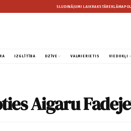
SLUDINĀJUMI LAIKRAKSTĀ
REKLĀMA
POL
RA
IZGLĪTĪBA
DZĪVE
VALMIERIETIS
VIEDOKĻI
ties Aigaru Fadej