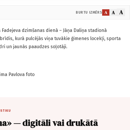
A
A
A
BURTU IZMĒRS
a Fadejeva dzimšanas dienā – Jāņa Daliņa stadionā
brīdis, kurā pulcējās viņa tuvākie ģimenes locekļi, sporta
dri un jaunās paaudzes soļotāji.
ma Pavlova foto
ISTIKU
a» — digitāli vai drukātā