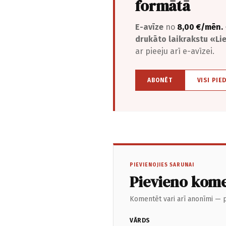
formātā
E-avīze
no
8,00 €/mēn.
drukāto laikrakstu «L
ar pieeju arī e-avīzei.
ABONĒT
VISI PIE
PIEVIENOJIES SARUNAI
Pievieno kom
Komentēt vari arī anonīmi — p
VĀRDS