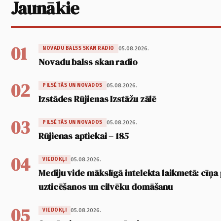
Jaunākie
01
05.08.2026.
NOVADU BALSS SKAN RADIO
Novadu balss skan radio
02
05.08.2026.
PILSĒTĀS UN NOVADOS
Izstādes Rūjienas Izstāžu zālē
03
05.08.2026.
PILSĒTĀS UN NOVADOS
Rūjienas aptiekai – 185
04
05.08.2026.
VIEDOKĻI
Mediju vide mākslīgā intelekta laikmetā: cīņa p
uzticēšanos un cilvēku domāšanu
05
05.08.2026.
VIEDOKĻI