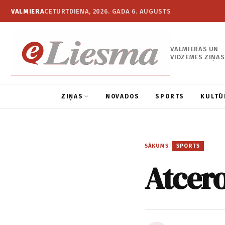
VALMIERA
CETURTDIENA, 2026. GADA 6. AUGUSTS
VALMIERAS UN
VIDZEMES ZIŅAS
ZIŅAS
NOVADOS
SPORTS
KULTŪ
SĀKUMS
/
SPORTS
Atcero