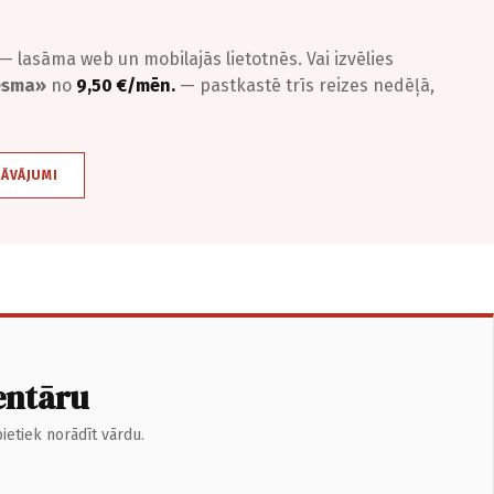
— lasāma web un mobilajās lietotnēs. Vai izvēlies
iesma»
no
9,50 €/mēn.
— pastkastē trīs reizes nedēļā,
DĀVĀJUMI
entāru
ietiek norādīt vārdu.