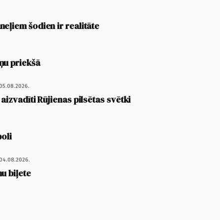
eļiem šodien ir realitāte
ņu priekšā
05.08.2026.
 aizvadīti Rūjienas pilsētas svētki
poli
04.08.2026.
u biļete