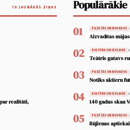
Populārākie
10 JAUNĀKĀS ZIŅAS
01
PILSĒTĀS UN NOVADOS
Aizvadītas mājas
02
3
KULTŪRA UN IZKLAIDE
Teātris gatavs ru
03
PILSĒTĀS UN NOVADOS
Notiks aktieru fu
04
3
KULTŪRA UN IZKLAIDE
ar realitāti,
140 gadus skan V
05
PILSĒTĀS UN NOVADOS
Rūjienas aptiekai