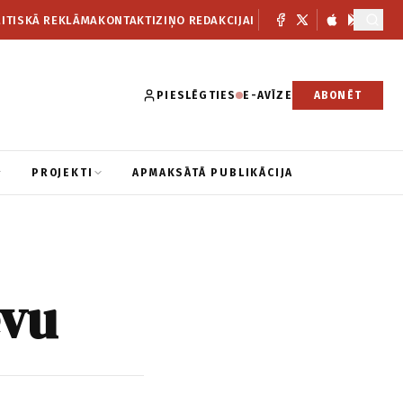
ITISKĀ REKLĀMA
KONTAKTI
ZIŅO REDAKCIJAI
PIESLĒGTIES
E-AVĪZE
ABONĒT
PROJEKTI
APMAKSĀTĀ PUBLIKĀCIJA
evu