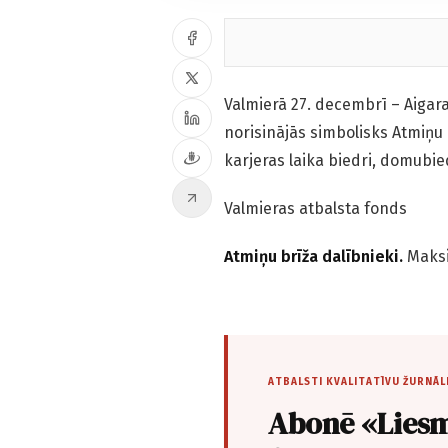
Valmierā 27. decembrī – Aigar
norisinājās simbolisks Atmiņu 
karjeras laika biedri, domubie
Valmieras atbalsta fonds
Atmiņu brīža dalībnieki.
Maksi
ATBALSTI KVALITATĪVU ŽURNĀL
Abonē «Liesm