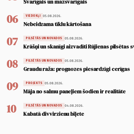
Svarīgais un mazsvarīgais
06
05.08.2026.
VIEDOKĻI
Nebeidzama tīklu kārtošana
07
05.08.2026.
PILSĒTĀS UN NOVADOS
Krāšņi un skanīgi aizvadīti Rūjienas pilsētas s
08
05.08.2026.
PILSĒTĀS UN NOVADOS
Graudu raža: prognozes piesardzīgi cerīgas
09
05.08.2026.
PROJEKTS
Māja no salmu paneļiem šodien ir realitāte
10
04.08.2026.
PILSĒTĀS UN NOVADOS
Kabatā divvirzienu biļete