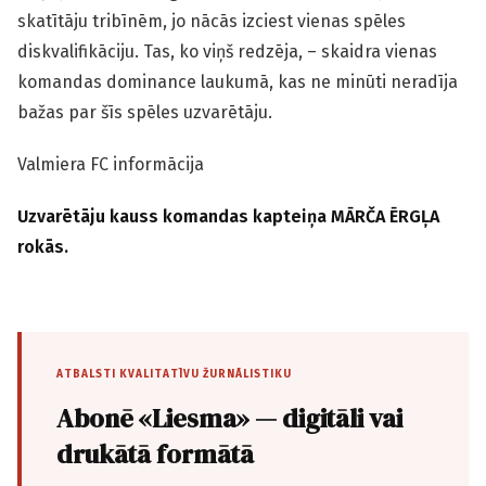
skatītāju tribīnēm, jo nācās izciest vienas spēles
diskvalifikāciju. Tas, ko viņš redzēja, – skaidra vienas
komandas dominance laukumā, kas ne minūti neradīja
bažas par šīs spēles uzvarētāju.
Valmiera FC informācija
Uzvarētāju kauss komandas kapteiņa MĀRČA ĒRGĻA
rokās.
ATBALSTI KVALITATĪVU ŽURNĀLISTIKU
Abonē «Liesma» — digitāli vai
drukātā formātā