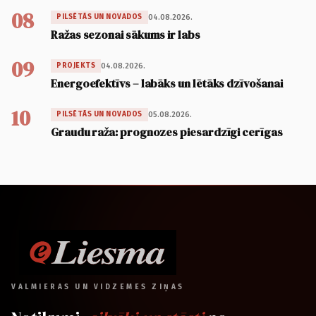
08
04.08.2026.
PILSĒTĀS UN NOVADOS
Ražas sezonai sākums ir labs
09
04.08.2026.
PROJEKTS
Energoefektīvs – labāks un lētāks dzīvošanai
10
05.08.2026.
PILSĒTĀS UN NOVADOS
Graudu raža: prognozes piesardzīgi cerīgas
VALMIERAS UN VIDZEMES ZIŅAS