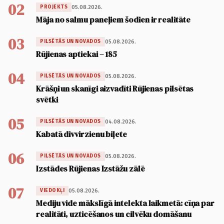
02
05.08.2026.
PROJEKTS
Māja no salmu paneļiem šodien ir realitāte
03
05.08.2026.
PILSĒTĀS UN NOVADOS
Rūjienas aptiekai – 185
04
05.08.2026.
PILSĒTĀS UN NOVADOS
Krāšņi un skanīgi aizvadīti Rūjienas pilsētas
svētki
05
04.08.2026.
PILSĒTĀS UN NOVADOS
Kabatā divvirzienu biļete
06
05.08.2026.
PILSĒTĀS UN NOVADOS
Izstādes Rūjienas Izstāžu zālē
07
05.08.2026.
VIEDOKĻI
Mediju vide mākslīgā intelekta laikmetā: cīņa par
realitāti, uzticēšanos un cilvēku domāšanu