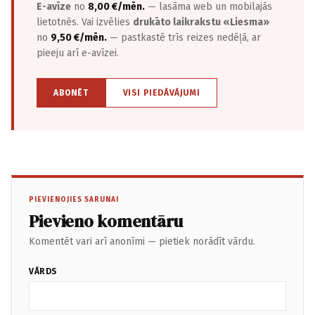
E-avīze
no
8,00 €/mēn.
— lasāma web un mobilajās
lietotnēs. Vai izvēlies
drukāto laikrakstu «Liesma»
no
9,50 €/mēn.
— pastkastē trīs reizes nedēļā, ar
pieeju arī e-avīzei.
ABONĒT
VISI PIEDĀVĀJUMI
PIEVIENOJIES SARUNAI
Pievieno komentāru
Komentēt vari arī anonīmi — pietiek norādīt vārdu.
VĀRDS