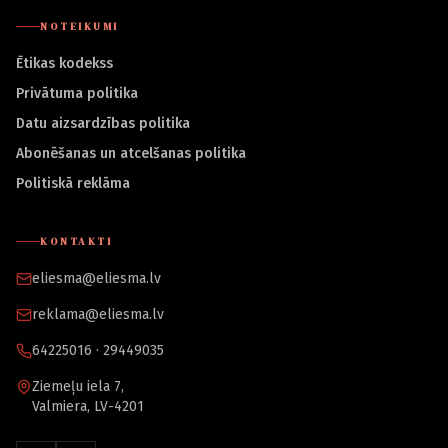
NOTEIKUMI
Ētikas kodekss
Privātuma politika
Datu aizsardzības politika
Abonēšanas un atcelšanas politika
Politiskā reklāma
KONTAKTI
eliesma@eliesma.lv
reklama@eliesma.lv
64225016 · 29449035
Ziemeļu iela 7,
Valmiera, LV-4201