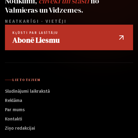
Notikumi,
cilvēki un stāsti
no
Valmieras un Vidzemes.
NEATKARĪGI · VIETĒJI
KĻŪSTI PAR LASĪTĀJU
Abonē Liesmu
LIETOTĀJIEM
Sludinājumi laikrakstā
Reklāma
Par mums
Kontakti
Ziņo redakcijai