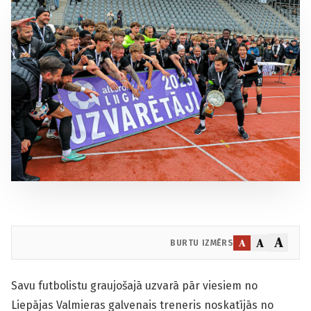
A
A
A
BURTU IZMĒRS
Savu futbolistu graujošajā uzvarā pār viesiem no
Liepājas Valmieras galvenais treneris noskatījās no