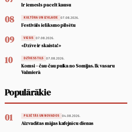
Ir iemesls pacelt kausu
08
07.08.2026.
KULTŪRA UN IZKLAIDE
Festivāls ielīksmo pilsētu
09
07.08.2026.
VIESIS
«Dzīve ir skaista!»
10
07.08.2026.
DZĪVESSTILS
Komsi – čau-čau puika no Somijas. Ik vasaru
Valmierā
Populārākie
01
04.08.2026.
PILSĒTĀS UN NOVADOS
Aizvadītas mājas kafejnīcu dienas