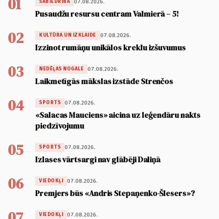
01
07.08.2026.
SABIEDRĪBA
Pusaudžu resursu centram Valmierā – 5!
02
07.08.2026.
KULTŪRA UN IZKLAIDE
Izzinot rumāņu unikālos kreklu izšuvumus
03
07.08.2026.
NEDĒĻAS NOGALE
Laikmetīgās mākslas izstāde Strenčos
04
07.08.2026.
SPORTS
«Salacas Mauciens» aicina uz leģendāru nakts
piedzīvojumu
05
07.08.2026.
SPORTS
Izlases vārtsargi nav glābēji Daliņā
06
07.08.2026.
VIEDOKĻI
Premjers būs «Andris Stepaņenko-Šlesers»?
07
07.08.2026.
VIEDOKĻI