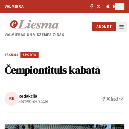
VALMIERA
ABONĒT
VALMIERAS UN
VIDZEMES ZIŅAS
SĀKUMS
/
SPORTS
Čempiontituls kabatā
Redakcija
RE
AUTORS • 04.11.2025.