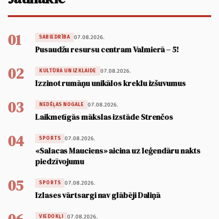
01
07.08.2026.
SABIEDRĪBA
Pusaudžu resursu centram Valmierā – 5!
02
07.08.2026.
KULTŪRA UN IZKLAIDE
Izzinot rumāņu unikālos kreklu izšuvumus
03
07.08.2026.
NEDĒĻAS NOGALE
Laikmetīgās mākslas izstāde Strenčos
04
07.08.2026.
SPORTS
«Salacas Mauciens» aicina uz leģendāru nakts
piedzīvojumu
05
07.08.2026.
SPORTS
Izlases vārtsargi nav glābēji Daliņā
07.08.2026.
VIEDOKĻI