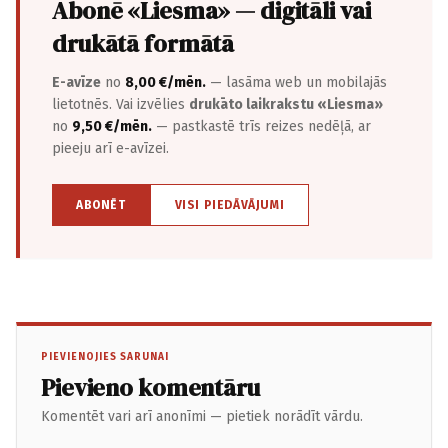
Abonē «Liesma» — digitāli vai
drukātā formātā
E-avīze
no
8,00 €/mēn.
— lasāma web un mobilajās
lietotnēs. Vai izvēlies
drukāto laikrakstu «Liesma»
no
9,50 €/mēn.
— pastkastē trīs reizes nedēļā, ar
pieeju arī e-avīzei.
ABONĒT
VISI PIEDĀVĀJUMI
PIEVIENOJIES SARUNAI
Pievieno komentāru
Komentēt vari arī anonīmi — pietiek norādīt vārdu.