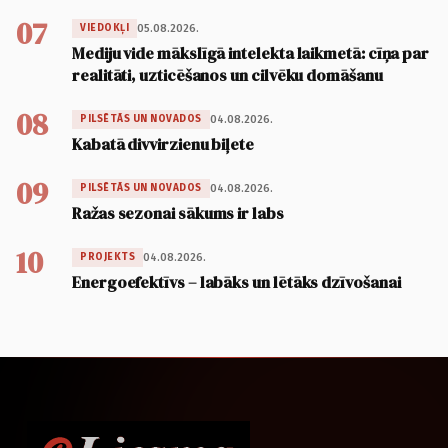
07
05.08.2026.
VIEDOKĻI
Mediju vide mākslīgā intelekta laikmetā: cīņa par
realitāti, uzticēšanos un cilvēku domāšanu
08
04.08.2026.
PILSĒTĀS UN NOVADOS
Kabatā divvirzienu biļete
09
04.08.2026.
PILSĒTĀS UN NOVADOS
Ražas sezonai sākums ir labs
10
04.08.2026.
PROJEKTS
Energoefektīvs – labāks un lētāks dzīvošanai