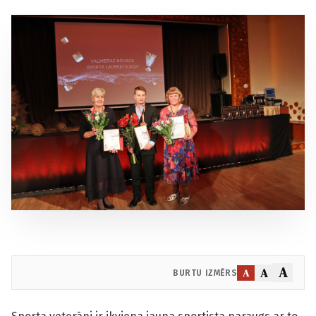
A
A
A
BURTU IZMĒRS