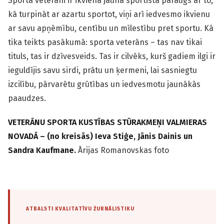
Sporta veterāni ir ikviena jauna sportista paraugs ar to,
kā turpināt ar azartu sportot, viņi arī iedvesmo ikvienu
ar savu apņēmību, centību un mīlestību pret sportu. Kā
tika teikts pasākumā: sporta veterāns – tas nav tikai
tituls, tas ir dzīvesveids. Tas ir cilvēks, kurš gadiem ilgi ir
ieguldījis savu sirdi, prātu un ķermeni, lai sasniegtu
izcilību, pārvarētu grūtības un iedvesmotu jaunākās
paaudzes.
VETERĀNU SPORTA KUSTĪBAS STŪRAKMEŅI VALMIERAS
NOVADĀ – (no kreisās) Ieva Stiģe, Jānis Dainis un
Sandra Kaufmane.
Ārijas Romanovskas foto
ATBALSTI KVALITATĪVU ŽURNĀLISTIKU