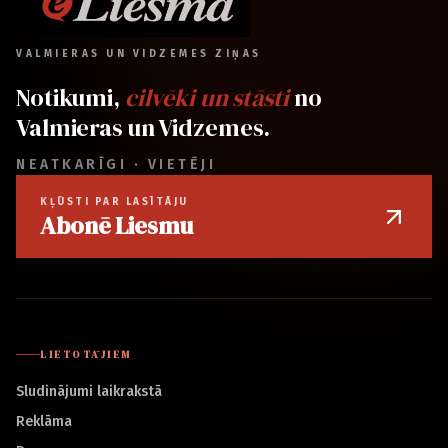
VALMIERAS UN VIDZEMES ZIŅAS
Notikumi,
cilvēki un stāsti
no
Valmieras un Vidzemes.
NEATKARĪGI · VIETĒJI
KĻŪSTI PAR LASĪTĀJU
Abonē Liesmu
LIETOTĀJIEM
Sludinājumi laikrakstā
Reklāma