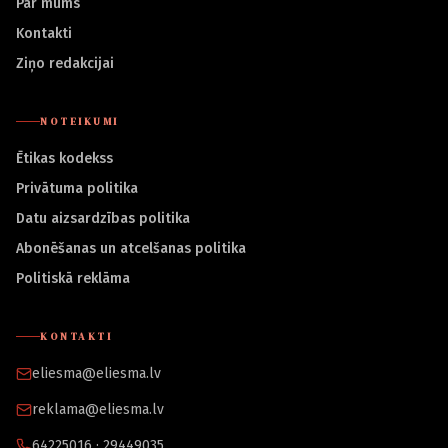
Par mums
Kontakti
Ziņo redakcijai
NOTEIKUMI
Ētikas kodekss
Privātuma politika
Datu aizsardzības politika
Abonēšanas un atcelšanas politika
Politiskā reklāma
KONTAKTI
eliesma@eliesma.lv
reklama@eliesma.lv
64225016 · 29449035