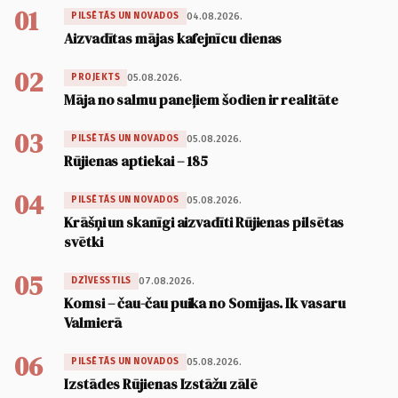
01
04.08.2026.
PILSĒTĀS UN NOVADOS
Aizvadītas mājas kafejnīcu dienas
02
05.08.2026.
PROJEKTS
Māja no salmu paneļiem šodien ir realitāte
03
05.08.2026.
PILSĒTĀS UN NOVADOS
Rūjienas aptiekai – 185
04
05.08.2026.
PILSĒTĀS UN NOVADOS
Krāšņi un skanīgi aizvadīti Rūjienas pilsētas
svētki
05
07.08.2026.
DZĪVESSTILS
Komsi – čau-čau puika no Somijas. Ik vasaru
Valmierā
06
05.08.2026.
PILSĒTĀS UN NOVADOS
Izstādes Rūjienas Izstāžu zālē