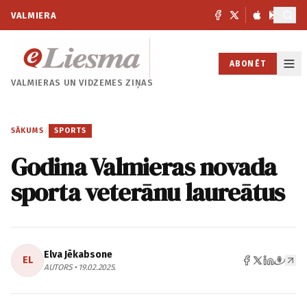
VALMIERA
ABONĒT
VALMIERAS UN
VIDZEMES ZIŅAS
SĀKUMS
/
SPORTS
Godina Valmieras novada
sporta veterānu laureātus
Elva Jēkabsone
EL
AUTORS • 19.02.2025.