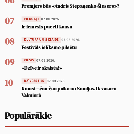
06
Premjers būs «Andris Stepaņenko-Šlesers»?
07
07.08.2026.
VIEDOKĻI
Ir iemesls pacelt kausu
08
07.08.2026.
KULTŪRA UN IZKLAIDE
Festivāls ielīksmo pilsētu
09
07.08.2026.
VIESIS
«Dzīve ir skaista!»
10
07.08.2026.
DZĪVESSTILS
Komsi – čau-čau puika no Somijas. Ik vasaru
Valmierā
Populārākie