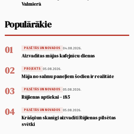
Valmierā
Populārākie
01
04.08.2026.
PILSĒTĀS UN NOVADOS
Aizvadītas mājas kafejnīcu dienas
02
05.08.2026.
PROJEKTS
Māja no salmu paneļiem šodien ir realitāte
03
05.08.2026.
PILSĒTĀS UN NOVADOS
Rūjienas aptiekai – 185
04
05.08.2026.
PILSĒTĀS UN NOVADOS
Krāšņi un skanīgi aizvadīti Rūjienas pilsētas
svētki