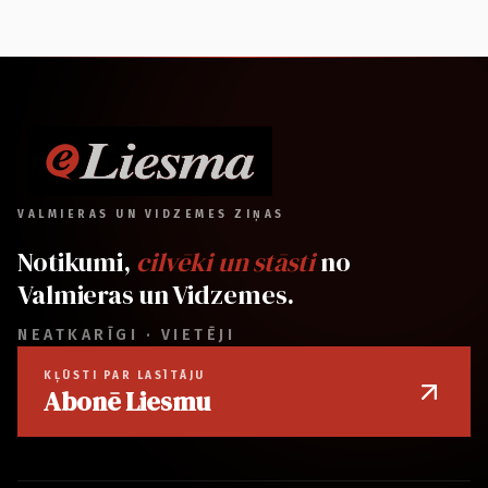
VALMIERAS UN VIDZEMES ZIŅAS
Notikumi,
cilvēki un stāsti
no
Valmieras un Vidzemes.
NEATKARĪGI · VIETĒJI
KĻŪSTI PAR LASĪTĀJU
Abonē Liesmu