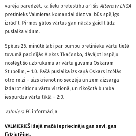
varēja paredzēt, ka lielu pretestību arī šis
Altero.lv LIIGA
pretinieks Valmieras komandai diez vai būs spējīgs
izrādīt. Pirmos gūtos vārtus gan nācās gaidīt līdz
puslaika vidum.
Spēles 26. minūtē labi par bumbu pretinieku vārtu tiešā
tuvumā pacīnījās Alekss Tkačenko, dāvājot iespēju
noslēgt šo uzbrukumu ar vārtu guvumu Oskaram
Stupelim, – 1:0. Pašā puslaika izskaņā Oskars izcēlās
otro reizi – aizskrienot no sedzēja un zem aizsarga
izdarot sitienu vārtu virzienā, un rikošetā bumba
iespurdza vārtu tīklā – 2:0.
Valmiera
FC informācija
VALMIERIEŠI šajā mačā iepriecināja gan sevi, gan
līdzjutējus.