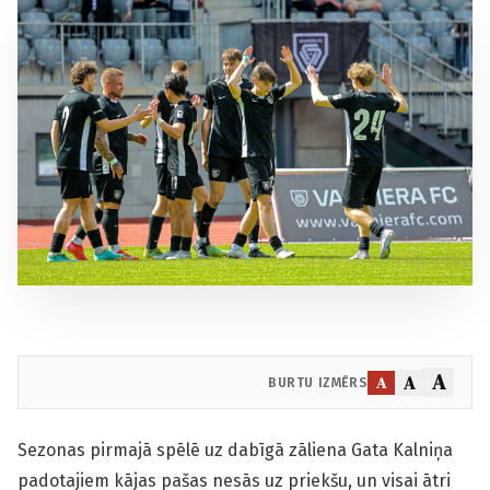
A
A
A
BURTU IZMĒRS
Sezonas pirmajā spēlē uz dabīgā zāliena Gata Kalniņa
padotajiem kājas pašas nesās uz priekšu, un visai ātri