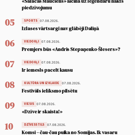
«Salacas Mauciens» aicina uz leģendāru nakts
piedzīvojumu
05
07.08.2026.
SPORTS
Izlases vārtsargi nav glābēji Daliņā
06
07.08.2026.
VIEDOKĻI
Premjers būs «Andris Stepaņenko-Šlesers»?
07
07.08.2026.
VIEDOKĻI
Ir iemesls pacelt kausu
08
07.08.2026.
KULTŪRA UN IZKLAIDE
Festivāls ielīksmo pilsētu
09
07.08.2026.
VIESIS
«Dzīve ir skaista!»
10
07.08.2026.
DZĪVESSTILS
Komsi – čau-čau puika no Somijas. Ik vasaru