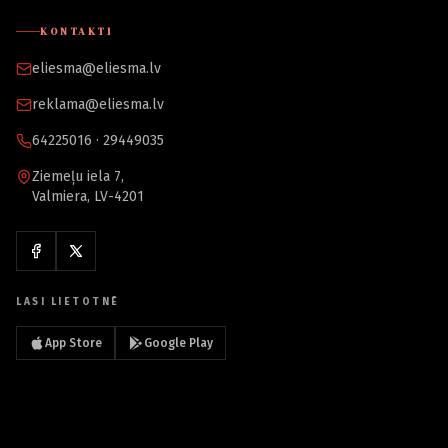
KONTAKTI
eliesma@eliesma.lv
reklama@eliesma.lv
64225016 · 29449035
Ziemeļu iela 7,
Valmiera, LV-4201
LASI LIETOTNĒ
App Store
Google Play