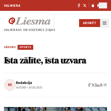
VALMIERA
ABONĒT
VALMIERAS UN
VIDZEMES ZIŅAS
SĀKUMS
/
SPORTS
Īsta zālīte, īsta uzvara
Redakcija
RE
AUTORS • 30.05.2025.