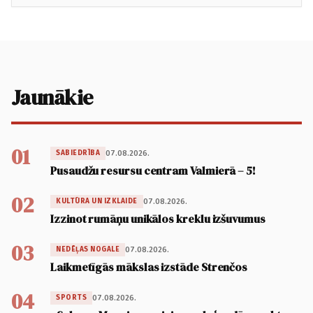
Jaunākie
01
07.08.2026.
SABIEDRĪBA
Pusaudžu resursu centram Valmierā – 5!
02
07.08.2026.
KULTŪRA UN IZKLAIDE
Izzinot rumāņu unikālos kreklu izšuvumus
03
07.08.2026.
NEDĒĻAS NOGALE
Laikmetīgās mākslas izstāde Strenčos
04
07.08.2026.
SPORTS