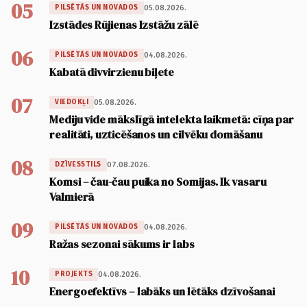
05
05.08.2026.
PILSĒTĀS UN NOVADOS
Izstādes Rūjienas Izstāžu zālē
06
04.08.2026.
PILSĒTĀS UN NOVADOS
Kabatā divvirzienu biļete
07
05.08.2026.
VIEDOKĻI
Mediju vide mākslīgā intelekta laikmetā: cīņa par
realitāti, uzticēšanos un cilvēku domāšanu
08
07.08.2026.
DZĪVESSTILS
Komsi – čau-čau puika no Somijas. Ik vasaru
Valmierā
09
04.08.2026.
PILSĒTĀS UN NOVADOS
Ražas sezonai sākums ir labs
10
04.08.2026.
PROJEKTS
Energoefektīvs – labāks un lētāks dzīvošanai