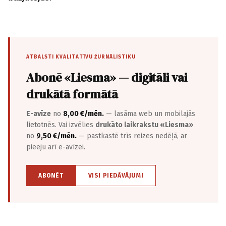
ATBALSTI KVALITATĪVU ŽURNĀLISTIKU
Abonē «Liesma» — digitāli vai
drukātā formātā
E-avīze
no
8,00 €/mēn.
— lasāma web un mobilajās
lietotnēs. Vai izvēlies
drukāto laikrakstu «Liesma»
no
9,50 €/mēn.
— pastkastē trīs reizes nedēļā, ar
pieeju arī e-avīzei.
ABONĒT
VISI PIEDĀVĀJUMI