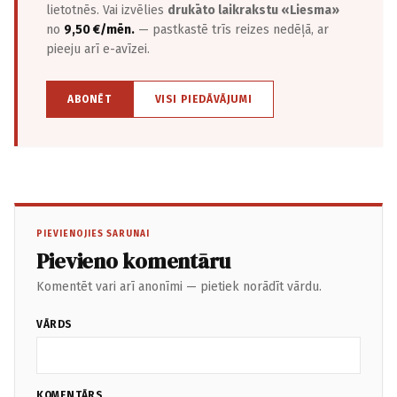
lietotnēs. Vai izvēlies
drukāto laikrakstu «Liesma»
no
9,50 €/mēn.
— pastkastē trīs reizes nedēļā, ar
pieeju arī e-avīzei.
ABONĒT
VISI PIEDĀVĀJUMI
PIEVIENOJIES SARUNAI
Pievieno komentāru
Komentēt vari arī anonīmi — pietiek norādīt vārdu.
VĀRDS
KOMENTĀRS