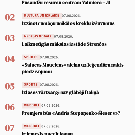
Pusaudžu resursu centram Valmierā – 5!
02
07.08.2026.
KULTŪRA UN IZKLAIDE
Izzinot rumāņu unikālos kreklu izšuvumus
03
07.08.2026.
NEDĒĻAS NOGALE
Laikmetīgās mākslas izstāde Strenčos
04
07.08.2026.
SPORTS
«Salacas Mauciens» aicina uz leģendāru nakts
piedzīvojumu
05
07.08.2026.
SPORTS
Izlases vārtsargi nav glābēji Daliņā
06
07.08.2026.
VIEDOKĻI
Premjers būs «Andris Stepaņenko-Šlesers»?
07
07.08.2026.
VIEDOKĻI
Ir iemesls pacelt kausu