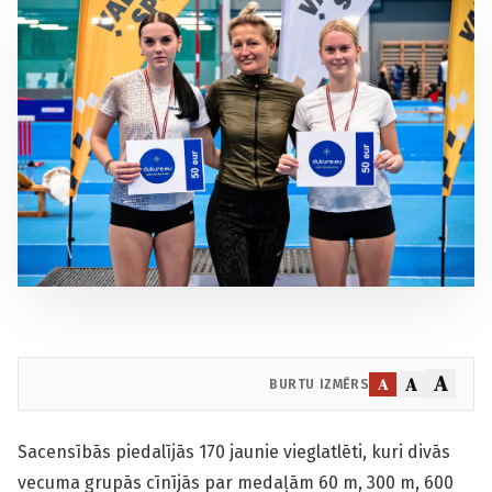
A
A
A
BURTU IZMĒRS
Sacensībās piedalījās 170 jaunie vieglatlēti, kuri divās
vecuma grupās cīnījās par medaļām 60 m, 300 m, 600