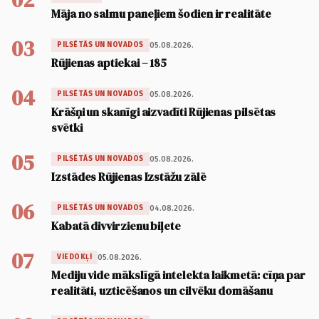
Māja no salmu paneļiem šodien ir realitāte
03
05.08.2026.
PILSĒTĀS UN NOVADOS
Rūjienas aptiekai – 185
04
05.08.2026.
PILSĒTĀS UN NOVADOS
Krāšņi un skanīgi aizvadīti Rūjienas pilsētas
svētki
05
05.08.2026.
PILSĒTĀS UN NOVADOS
Izstādes Rūjienas Izstāžu zālē
06
04.08.2026.
PILSĒTĀS UN NOVADOS
Kabatā divvirzienu biļete
07
05.08.2026.
VIEDOKĻI
Mediju vide mākslīgā intelekta laikmetā: cīņa par
realitāti, uzticēšanos un cilvēku domāšanu