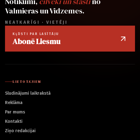
Notikumi,
cilvēki un stāsti
no
Valmieras un Vidzemes.
NEATKARĪGI · VIETĒJI
KĻŪSTI PAR LASĪTĀJU
Abonē Liesmu
LIETOTĀJIEM
Sludinājumi laikrakstā
Reklāma
Par mums
Kontakti
Ziņo redakcijai