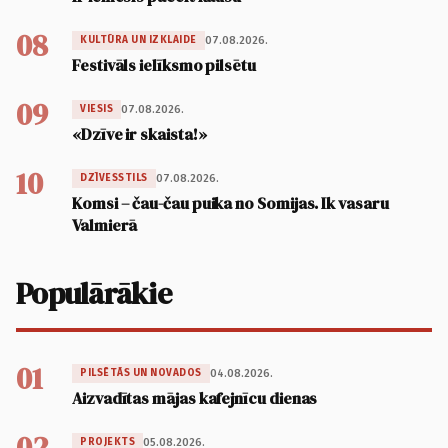
08
07.08.2026.
KULTŪRA UN IZKLAIDE
Festivāls ielīksmo pilsētu
09
07.08.2026.
VIESIS
«Dzīve ir skaista!»
10
07.08.2026.
DZĪVESSTILS
Komsi – čau-čau puika no Somijas. Ik vasaru
Valmierā
Populārākie
01
04.08.2026.
PILSĒTĀS UN NOVADOS
Aizvadītas mājas kafejnīcu dienas
02
05.08.2026.
PROJEKTS