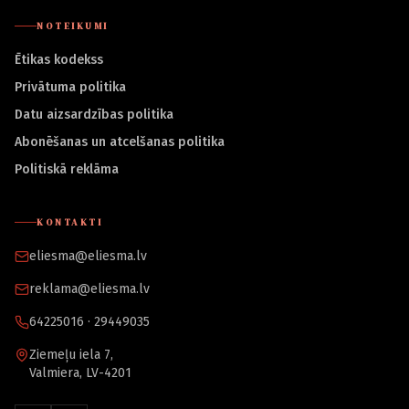
NOTEIKUMI
Ētikas kodekss
Privātuma politika
Datu aizsardzības politika
Abonēšanas un atcelšanas politika
Politiskā reklāma
KONTAKTI
eliesma@eliesma.lv
reklama@eliesma.lv
64225016 · 29449035
Ziemeļu iela 7,
Valmiera, LV-4201