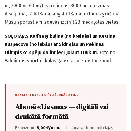
m, 3000 m, 60 m/b skrējienos, 3000 m soļošanas
disciplīnā, tāllēkšanā, augstlēkšanā un lodes grūšanā.
Mūsu sportistiem izdevās izcīnīt 23 medaļotas vietas.
SOĻOTĀJAS Karīna Ņikuļina (no kreisās) un Ketrina
Kuzņecova (no labās) ar Sidnejas un Pekinas
Olimpisko spēļu dalībnieci Jolantu Dukuri.
Foto no
Valmieras Sporta skolas galerijas vietnē Facebook
ATBALSTI KVALITATĪVU ŽURNĀLISTIKU
Abonē «Liesma» — digitāli vai
drukātā formātā
E-avīze
no
8,00 €/mēn.
— lasāma web un mobilajās