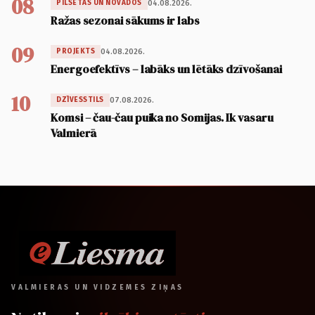
08
04.08.2026.
PILSĒTĀS UN NOVADOS
Ražas sezonai sākums ir labs
09
04.08.2026.
PROJEKTS
Energoefektīvs – labāks un lētāks dzīvošanai
10
07.08.2026.
DZĪVESSTILS
Komsi – čau-čau puika no Somijas. Ik vasaru
Valmierā
VALMIERAS UN VIDZEMES ZIŅAS