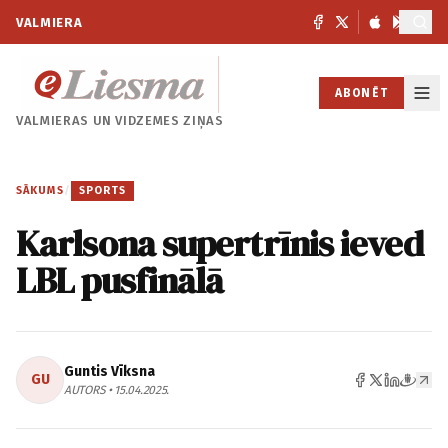
VALMIERA
ABONĒT
VALMIERAS UN
VIDZEMES ZIŅAS
SĀKUMS
/
SPORTS
Karlsona supertrīnis ieved
LBL pusfinālā
Guntis Vīksna
GU
AUTORS • 15.04.2025.