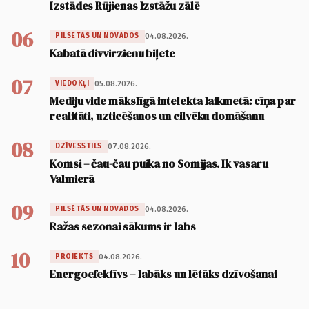
Izstādes Rūjienas Izstāžu zālē
06
04.08.2026.
PILSĒTĀS UN NOVADOS
Kabatā divvirzienu biļete
07
05.08.2026.
VIEDOKĻI
Mediju vide mākslīgā intelekta laikmetā: cīņa par
realitāti, uzticēšanos un cilvēku domāšanu
08
07.08.2026.
DZĪVESSTILS
Komsi – čau-čau puika no Somijas. Ik vasaru
Valmierā
09
04.08.2026.
PILSĒTĀS UN NOVADOS
Ražas sezonai sākums ir labs
10
04.08.2026.
PROJEKTS
Energoefektīvs – labāks un lētāks dzīvošanai