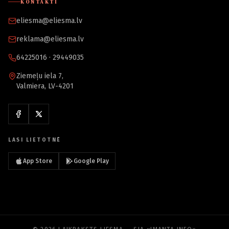
KONTAKTI
eliesma@eliesma.lv
reklama@eliesma.lv
64225016 · 29449035
Ziemeļu iela 7,
Valmiera, LV-4201
LASI LIETOTNĒ
App Store
Google Play