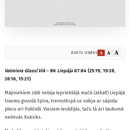
A
A
A
BURTU IZMĒRS
Valmiera Glass
/
ViA
– BK
Liepāja
87:84 (25:19, 19:28,
28:16, 15:21)
Mājiniekiem zālē nebija iepriekšējā mačā (atkal!) Liepājā
traumu guvušā Spīra, treniņtērpā uz soliņa ar sāpošu
plecu arī Poličelli. Viesiem iesildījās, taču tā arī laukumā
nedevās Kuksiks.