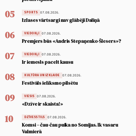
05
07.08.2026.
SPORTS
Izlases vārtsargi nav glābēji Daliņā
06
07.08.2026.
VIEDOKĻI
Premjers būs «Andris Stepaņenko-Šlesers»?
07
07.08.2026.
VIEDOKĻI
Ir iemesls pacelt kausu
08
07.08.2026.
KULTŪRA UN IZKLAIDE
Festivāls ielīksmo pilsētu
09
07.08.2026.
VIESIS
«Dzīve ir skaista!»
10
07.08.2026.
DZĪVESSTILS
Komsi – čau-čau puika no Somijas. Ik vasaru
Valmierā