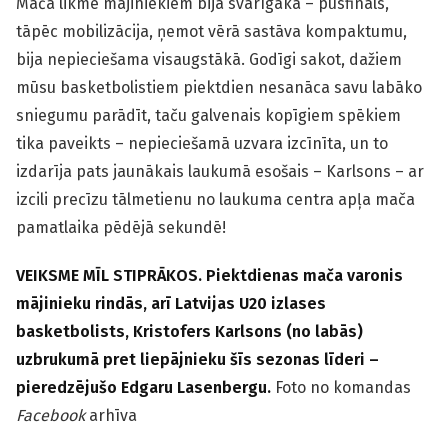
Mača likme mājiniekiem bija svarīgākā – pusfināls,
tāpēc mobilizācija, ņemot vērā sastāva kompaktumu,
bija nepieciešama visaugstākā. Godīgi sakot, dažiem
mūsu basketbolistiem piektdien nesanāca savu labāko
sniegumu parādīt, taču galvenais kopīgiem spēkiem
tika paveikts – nepieciešamā uzvara izcīnīta, un to
izdarīja pats jaunākais laukumā esošais – Karlsons – ar
izcili precīzu tālmetienu no laukuma centra apļa mača
pamatlaika pēdējā sekundē!
VEIKSME MĪL STIPRĀKOS. Piektdienas mača varonis
mājinieku rindās, arī Latvijas U20 izlases
basketbolists, Kristofers Karlsons (no labās)
uzbrukumā pret liepājnieku šīs sezonas līderi –
pieredzējušo Edgaru Lasenbergu.
Foto no komandas
Facebook
arhīva