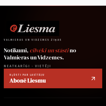
VALMIERAS UN VIDZEMES ZIŅAS
Notikumi,
cilvēki un stāsti
no
Valmieras un Vidzemes.
NEATKARĪGI · VIETĒJI
KĻŪSTI PAR LASĪTĀJU
Abonē Liesmu