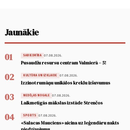
Jaunākie
01
07.08.2026.
SABIEDRĪBA
Pusaudžu resursu centram Valmierā – 5!
02
07.08.2026.
KULTŪRA UN IZKLAIDE
Izzinot rumāņu unikālos kreklu izšuvumus
03
07.08.2026.
NEDĒĻAS NOGALE
Laikmetīgās mākslas izstāde Strenčos
04
07.08.2026.
SPORTS
«Salacas Mauciens» aicina uz leģendāru nakts
piedzīvojumu