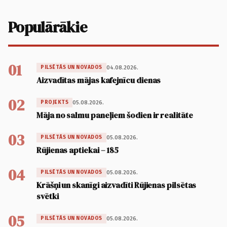
Populārākie
01
04.08.2026.
PILSĒTĀS UN NOVADOS
Aizvadītas mājas kafejnīcu dienas
02
05.08.2026.
PROJEKTS
Māja no salmu paneļiem šodien ir realitāte
03
05.08.2026.
PILSĒTĀS UN NOVADOS
Rūjienas aptiekai – 185
04
05.08.2026.
PILSĒTĀS UN NOVADOS
Krāšņi un skanīgi aizvadīti Rūjienas pilsētas
svētki
05
05.08.2026.
PILSĒTĀS UN NOVADOS