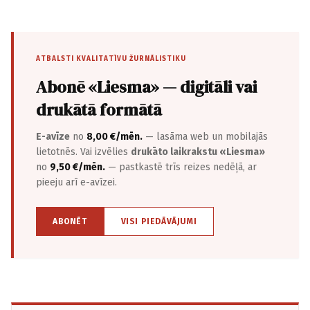
ATBALSTI KVALITATĪVU ŽURNĀLISTIKU
Abonē «Liesma» — digitāli vai
drukātā formātā
E-avīze
no
8,00 €/mēn.
— lasāma web un mobilajās
lietotnēs. Vai izvēlies
drukāto laikrakstu «Liesma»
no
9,50 €/mēn.
— pastkastē trīs reizes nedēļā, ar
pieeju arī e-avīzei.
ABONĒT
VISI PIEDĀVĀJUMI