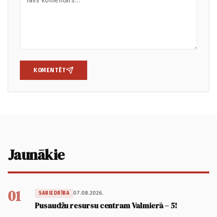
KOMENTĒT
Jaunākie
01
07.08.2026.
SABIEDRĪBA
Pusaudžu resursu centram Valmierā – 5!