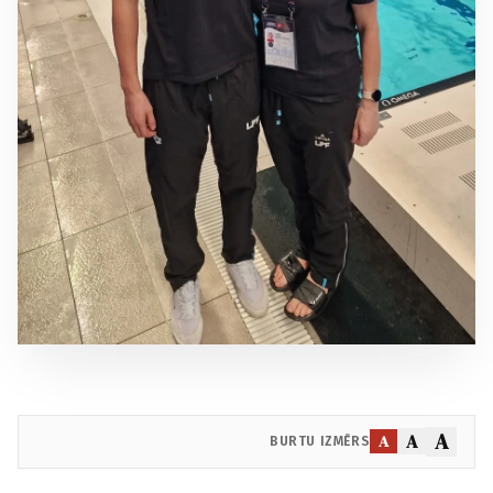
A
A
A
BURTU IZMĒRS