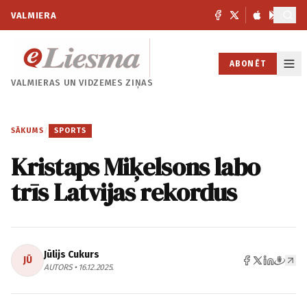
VALMIERA
ABONĒT
VALMIERAS UN
VIDZEMES ZIŅAS
SĀKUMS
/
SPORTS
Kristaps Miķelsons labo
trīs Latvijas rekordus
Jūlijs Cukurs
JŪ
AUTORS • 16.12.2025.