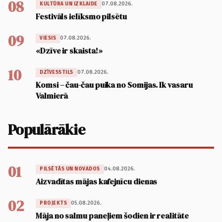
08
07.08.2026.
KULTŪRA UN IZKLAIDE
Festivāls ielīksmo pilsētu
09
07.08.2026.
VIESIS
«Dzīve ir skaista!»
10
07.08.2026.
DZĪVESSTILS
Komsi – čau-čau puika no Somijas. Ik vasaru
Valmierā
Populārākie
01
04.08.2026.
PILSĒTĀS UN NOVADOS
Aizvadītas mājas kafejnīcu dienas
02
05.08.2026.
PROJEKTS
Māja no salmu paneļiem šodien ir realitāte