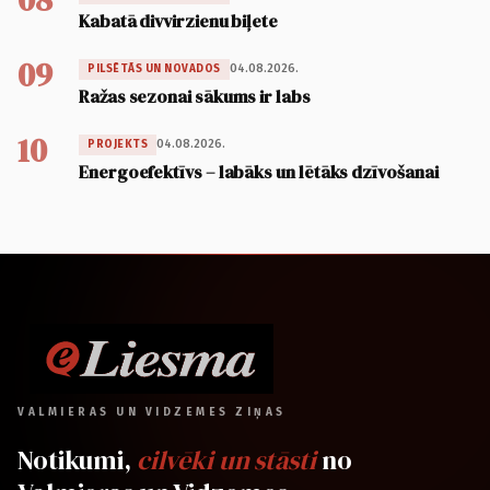
Kabatā divvirzienu biļete
09
04.08.2026.
PILSĒTĀS UN NOVADOS
Ražas sezonai sākums ir labs
10
04.08.2026.
PROJEKTS
Energoefektīvs – labāks un lētāks dzīvošanai
VALMIERAS UN VIDZEMES ZIŅAS
Notikumi,
cilvēki un stāsti
no