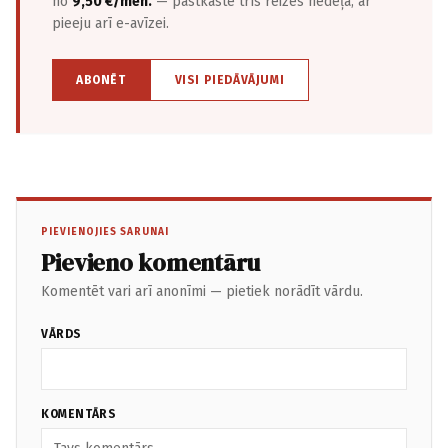
no
9,50 €/mēn.
— pastkastē trīs reizes nedēļā, ar
pieeju arī e-avīzei.
ABONĒT
VISI PIEDĀVĀJUMI
PIEVIENOJIES SARUNAI
Pievieno komentāru
Komentēt vari arī anonīmi — pietiek norādīt vārdu.
VĀRDS
KOMENTĀRS