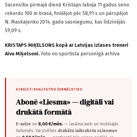
Sacensību pirmajā dienā Kristaps laboja 11 gadus seno
rekordu 100 m brasā, finišējot pēc 58,91 s un pārspējot
N. Maskaļenko 2014. gada sasniegumu, kas līdzinājās
59,09 s.
KRISTAPS MIĶELSONS kopā ar Latvijas izlases treneri
Aivu Miķelsoni.
Foto no sportista personīgā arhīva
ATBALSTI KVALITATĪVU ŽURNĀLISTIKU
Abonē «Liesma» — digitāli vai
drukātā formātā
E-avīze
no
8,00 €/mēn.
— lasāma web un mobilajās
lietotnēs. Vai izvēlies
drukāto laikrakstu «Liesma»