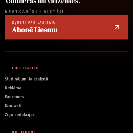
Valmieras un Vidzemes.
NEATKARĪGI · VIETĒJI
KĻŪSTI PAR LASĪTĀJU
Abonē Liesmu
LIETOTĀJIEM
Sludinājumi laikrakstā
Reklāma
Par mums
Kontakti
Ziņo redakcijai
NOTEIKUMI