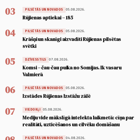
03
05.08.2026.
PILSĒTĀS UN NOVADOS
Rūjienas aptiekai – 185
04
05.08.2026.
PILSĒTĀS UN NOVADOS
Krāšņi un skanīgi aizvadīti Rūjienas pilsētas
svētki
05
07.08.2026.
DZĪVESSTILS
Komsi – čau-čau puika no Somijas. Ik vasaru
Valmierā
06
05.08.2026.
PILSĒTĀS UN NOVADOS
Izstādes Rūjienas Izstāžu zālē
07
05.08.2026.
VIEDOKĻI
Mediju vide mākslīgā intelekta laikmetā: cīņa par
realitāti, uzticēšanos un cilvēku domāšanu
08
04.08.2026.
PILSĒTĀS UN NOVADOS