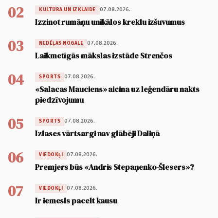
02
07.08.2026.
KULTŪRA UN IZKLAIDE
Izzinot rumāņu unikālos kreklu izšuvumus
03
07.08.2026.
NEDĒĻAS NOGALE
Laikmetīgās mākslas izstāde Strenčos
04
07.08.2026.
SPORTS
«Salacas Mauciens» aicina uz leģendāru nakts
piedzīvojumu
05
07.08.2026.
SPORTS
Izlases vārtsargi nav glābēji Daliņā
06
07.08.2026.
VIEDOKĻI
Premjers būs «Andris Stepaņenko-Šlesers»?
07
07.08.2026.
VIEDOKĻI
Ir iemesls pacelt kausu