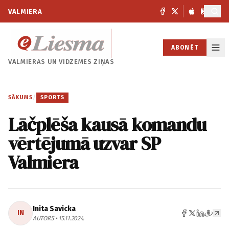
VALMIERA
ABONĒT
VALMIERAS UN
VIDZEMES ZIŅAS
SĀKUMS
/
SPORTS
Lāčplēša kausā komandu
vērtējumā uzvar SP
Valmiera
Inita Savicka
IN
AUTORS • 15.11.2024.