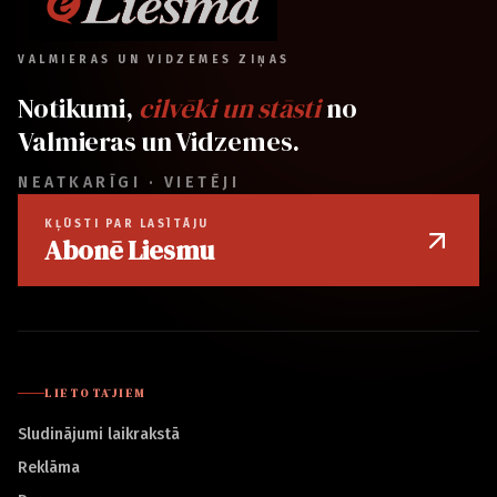
VALMIERAS UN VIDZEMES ZIŅAS
Notikumi,
cilvēki un stāsti
no
Valmieras un Vidzemes.
NEATKARĪGI · VIETĒJI
KĻŪSTI PAR LASĪTĀJU
Abonē Liesmu
LIETOTĀJIEM
Sludinājumi laikrakstā
Reklāma