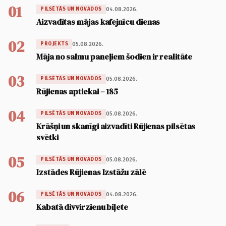
01
04.08.2026.
PILSĒTĀS UN NOVADOS
Aizvadītas mājas kafejnīcu dienas
02
05.08.2026.
PROJEKTS
Māja no salmu paneļiem šodien ir realitāte
03
05.08.2026.
PILSĒTĀS UN NOVADOS
Rūjienas aptiekai – 185
04
05.08.2026.
PILSĒTĀS UN NOVADOS
Krāšņi un skanīgi aizvadīti Rūjienas pilsētas
svētki
05
05.08.2026.
PILSĒTĀS UN NOVADOS
Izstādes Rūjienas Izstāžu zālē
06
04.08.2026.
PILSĒTĀS UN NOVADOS
Kabatā divvirzienu biļete