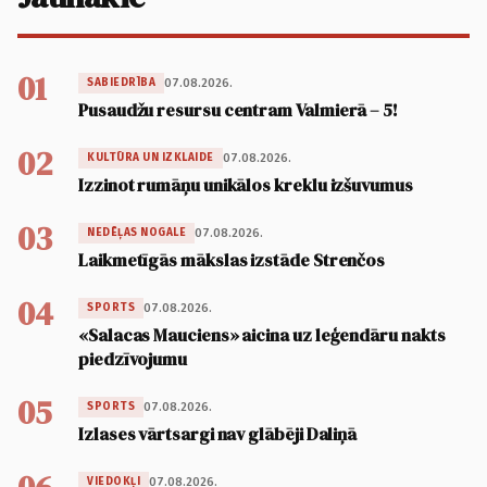
01
07.08.2026.
SABIEDRĪBA
Pusaudžu resursu centram Valmierā – 5!
02
07.08.2026.
KULTŪRA UN IZKLAIDE
Izzinot rumāņu unikālos kreklu izšuvumus
03
07.08.2026.
NEDĒĻAS NOGALE
Laikmetīgās mākslas izstāde Strenčos
04
07.08.2026.
SPORTS
«Salacas Mauciens» aicina uz leģendāru nakts
piedzīvojumu
05
07.08.2026.
SPORTS
Izlases vārtsargi nav glābēji Daliņā
07.08.2026.
VIEDOKĻI