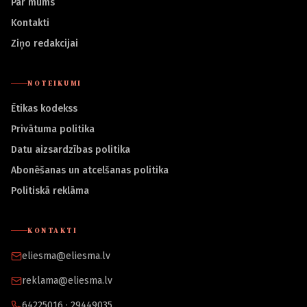
Par mums
Kontakti
Ziņo redakcijai
NOTEIKUMI
Ētikas kodekss
Privātuma politika
Datu aizsardzības politika
Abonēšanas un atcelšanas politika
Politiskā reklāma
KONTAKTI
eliesma@eliesma.lv
reklama@eliesma.lv
64225016 · 29449035