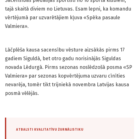
Sacensībās piedalījās sportisti no 16 sporta klubiem,
tajā skaitā diviem no Lietuvas. Esam lepni, ka komandu
vērtējumā par uzvarētājiem kļuva «Spēka pasaule
Valmiera».
Lāčplēša kausa sacensību vēsture aizsākās pirms 17
gadiem Siguldā, bet otro gadu norisinājās Siguldas
novada Lēdurgā. Pirms sezonas noslēdzošā posma «SP
Valmiera» par sezonas kopvērtējuma uzvaru cīnīties
nevarēja, tomēr tikt trijniekā novembra Latvijas kausa
posmā vēlējās.
ATBALSTI KVALITATĪVU ŽURNĀLISTIKU