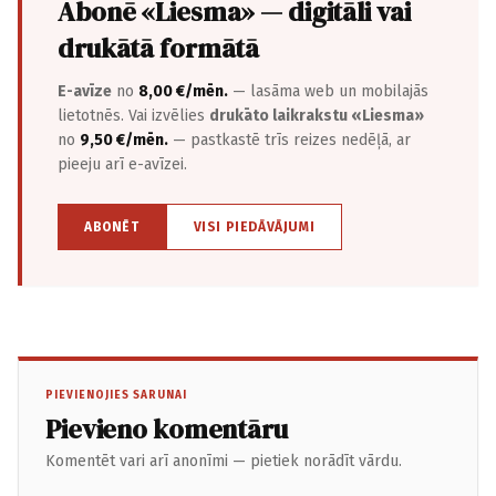
Abonē «Liesma» — digitāli vai
drukātā formātā
E-avīze
no
8,00 €/mēn.
— lasāma web un mobilajās
lietotnēs. Vai izvēlies
drukāto laikrakstu «Liesma»
no
9,50 €/mēn.
— pastkastē trīs reizes nedēļā, ar
pieeju arī e-avīzei.
ABONĒT
VISI PIEDĀVĀJUMI
PIEVIENOJIES SARUNAI
Pievieno komentāru
Komentēt vari arī anonīmi — pietiek norādīt vārdu.