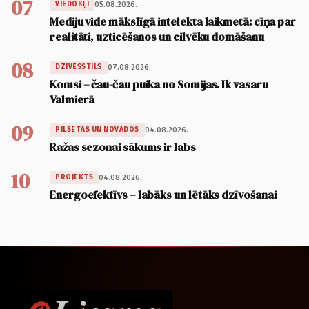
07
05.08.2026.
VIEDOKĻI
Mediju vide mākslīgā intelekta laikmetā: cīņa par
realitāti, uzticēšanos un cilvēku domāšanu
08
07.08.2026.
DZĪVESSTILS
Komsi – čau-čau puika no Somijas. Ik vasaru
Valmierā
09
04.08.2026.
PILSĒTĀS UN NOVADOS
Ražas sezonai sākums ir labs
10
04.08.2026.
PROJEKTS
Energoefektīvs – labāks un lētāks dzīvošanai