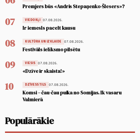
06
Premjers būs «Andris Stepaņenko-Šlesers»?
07
07.08.2026.
VIEDOKĻI
Ir iemesls pacelt kausu
08
07.08.2026.
KULTŪRA UN IZKLAIDE
Festivāls ielīksmo pilsētu
09
07.08.2026.
VIESIS
«Dzīve ir skaista!»
10
07.08.2026.
DZĪVESSTILS
Komsi – čau-čau puika no Somijas. Ik vasaru
Valmierā
Populārākie