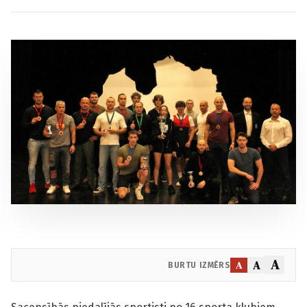
A
A
A
BURTU IZMĒRS