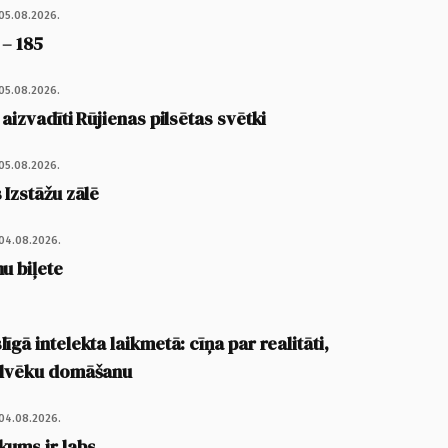
05.08.2026.
 – 185
05.08.2026.
 aizvadīti Rūjienas pilsētas svētki
05.08.2026.
 Izstāžu zālē
04.08.2026.
u biļete
īgā intelekta laikmetā: cīņa par realitāti,
cilvēku domāšanu
04.08.2026.
kums ir labs