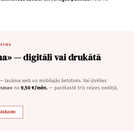
ISTIKU
a» — digitāli vai drukātā
— lasāma web un mobilajās lietotnēs. Vai izvēlies
iesma»
no
9,50 €/mēn.
— pastkastē trīs reizes nedēļā,
DĀVĀJUMI