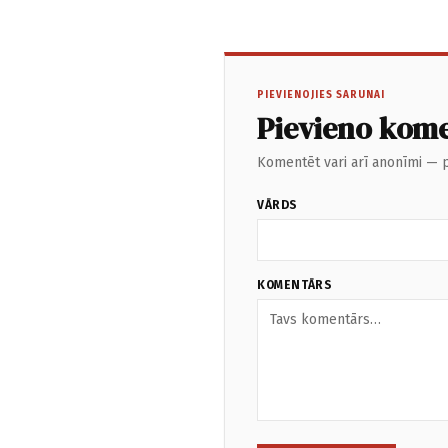
PIEVIENOJIES SARUNAI
Pievieno kom
Komentēt vari arī anonīmi — p
VĀRDS
KOMENTĀRS