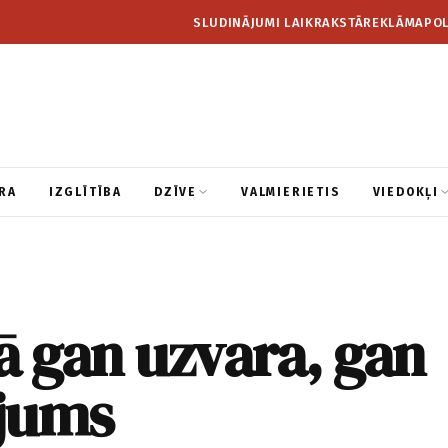
SLUDINĀJUMI LAIKRAKSTĀ
REKLĀMA
POL
RA
IZGLĪTĪBA
DZĪVE
VALMIERIETIS
VIEDOKĻI
ā gan uzvara, gan
jums