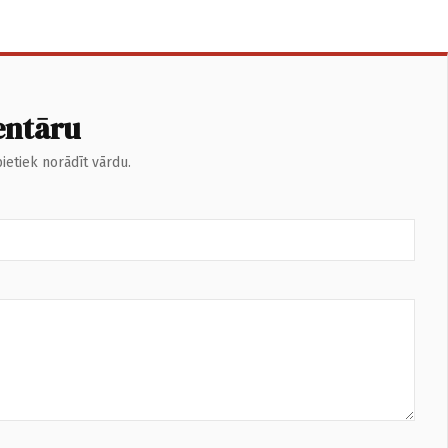
entāru
ietiek norādīt vārdu.