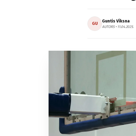
Guntis Vīksna
GU
AUTORS • 11.04.2025.