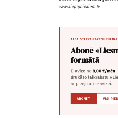
www.liepajniekiem.lv
ATBALSTI KVALITATĪVU ŽURNĀL
Abonē «Liesm
formātā
E-avīze
no
8,00 €/mēn.
drukāto laikrakstu «L
ar pieeju arī e-avīzei.
ABONĒT
VISI PIE