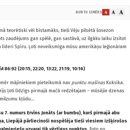
A
A
A
BURTU IZMĒRS
ā teorētiski vēl bīstamāks, tieši Vēju pilsētā šosezon
ots zaudējums gan spēlē, gan sastāvā, uz ilgāku laiku izsitot
 līderi Spīru. Ļoti neveiksmīga mūsu amerikāņu leģionāram
iA
86:92 (20:15, 22:20, 13:22, 21:19, 10:16)
kamēr mājiniekiem pieteikumā nav
punktu mašīnas
Kuksika.
ijs ļoti līdzīgs pirmajā mačā redzētajam – mūsējie dzenas
t milzumu kļūdu…
 7. numurs Ervīns Jonāts (ar bumbu), kurš pirmajā abu
, Liepājā pārliecinoši nospēlēja tieši viesiem izšķirošos
almieriešu uzvarai tik vērtīgus punktus.
Foto no