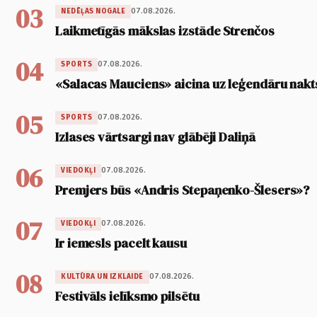
03
07.08.2026.
NEDĒĻAS NOGALE
Laikmetīgās mākslas izstāde Strenčos
04
07.08.2026.
SPORTS
«Salacas Mauciens» aicina uz leģendāru nakt
05
07.08.2026.
SPORTS
Izlases vārtsargi nav glābēji Daliņā
06
07.08.2026.
VIEDOKĻI
Premjers būs «Andris Stepaņenko-Šlesers»?
07
07.08.2026.
VIEDOKĻI
Ir iemesls pacelt kausu
08
07.08.2026.
KULTŪRA UN IZKLAIDE
Festivāls ielīksmo pilsētu