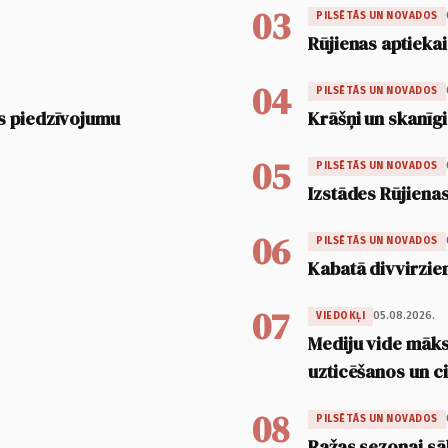
03
PILSĒTĀS UN NOVADOS
Rūjienas aptiekai
04
PILSĒTĀS UN NOVADOS
s piedzīvojumu
Krāšņi un skanīgi
05
PILSĒTĀS UN NOVADOS
Izstādes Rūjienas
06
PILSĒTĀS UN NOVADOS
Kabatā divvirzien
07
05.08.2026.
VIEDOKĻI
Mediju vide māksl
uzticēšanos un 
08
PILSĒTĀS UN NOVADOS
Ražas sezonai sā