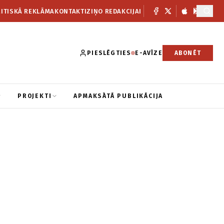
ITISKĀ REKLĀMA
KONTAKTI
ZIŅO REDAKCIJAI
PIESLĒGTIES
E-AVĪZE
ABONĒT
PROJEKTI
APMAKSĀTĀ PUBLIKĀCIJA