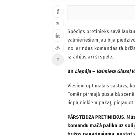
Spēcīgs pretinieks savā laukum
valmieriešiem jau bija piedzīv
no ierindas komandas tā brīža
izrādījās arī šī spēle…
BK
Liepāja
–
Valmiera Glass
/
V
Viesiem optimālais sastāvs, 
Tomēr pirmajā puslaikā scenār
liepājniekiem pakaļ, pieļaujo
PĀRSTEIDZA PRETINIEKUS. Mūsu
komandu mačā palika uz soliņa
brīžos pagarinājumā, gūstot v