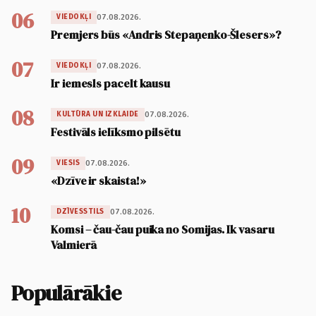
06
07.08.2026.
VIEDOKĻI
Premjers būs «Andris Stepaņenko-Šlesers»?
07
07.08.2026.
VIEDOKĻI
Ir iemesls pacelt kausu
08
07.08.2026.
KULTŪRA UN IZKLAIDE
Festivāls ielīksmo pilsētu
09
07.08.2026.
VIESIS
«Dzīve ir skaista!»
10
07.08.2026.
DZĪVESSTILS
Komsi – čau-čau puika no Somijas. Ik vasaru
Valmierā
Populārākie