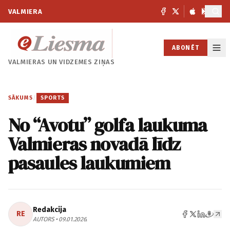
VALMIERA
ABONĒT
VALMIERAS UN
VIDZEMES ZIŅAS
SĀKUMS
/
SPORTS
No “Avotu” golfa laukuma
Valmieras novadā līdz
pasaules laukumiem
Redakcija
RE
AUTORS • 09.01.2026.