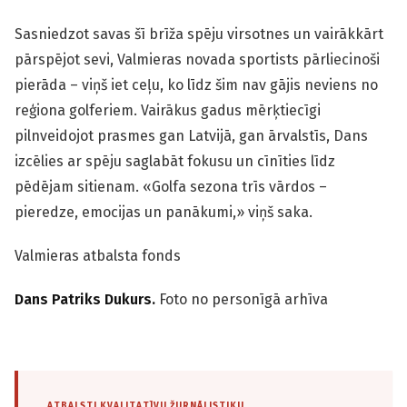
Sasniedzot savas šī brīža spēju virsotnes un vairākkārt
pārspējot sevi, Valmieras novada sportists pārliecinoši
pierāda – viņš iet ceļu, ko līdz šim nav gājis neviens no
reģiona golferiem. Vairākus gadus mērķtiecīgi
pilnveidojot prasmes gan Latvijā, gan ārvalstīs, Dans
izcēlies ar spēju saglabāt fokusu un cīnīties līdz
pēdējam sitienam. «Golfa sezona trīs vārdos –
pieredze, emocijas un panākumi,» viņš saka.
Valmieras atbalsta fonds
Dans Patriks Dukurs.
Foto no personīgā arhīva
ATBALSTI KVALITATĪVU ŽURNĀLISTIKU