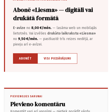
Abonē «Liesma» — digitāli vai
drukātā formātā
E-avīze
no
8,00 €/mēn.
— lasāma web un mobilajās
lietotnēs. Vai izvēlies
drukāto laikrakstu «Liesma»
no
9,50 €/mēn.
— pastkastē trīs reizes nedēļā, ar
pieeju arī e-avīzei.
ABONĒT
VISI PIEDĀVĀJUMI
PIEVIENOJIES SARUNAI
Pievieno komentāru
Komentēt vari arī anonīmi — pietiek norādīt vārdu.