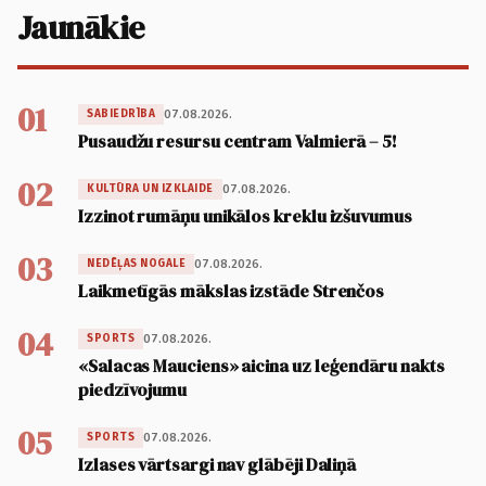
Jaunākie
01
07.08.2026.
SABIEDRĪBA
Pusaudžu resursu centram Valmierā – 5!
02
07.08.2026.
KULTŪRA UN IZKLAIDE
Izzinot rumāņu unikālos kreklu izšuvumus
03
07.08.2026.
NEDĒĻAS NOGALE
Laikmetīgās mākslas izstāde Strenčos
04
07.08.2026.
SPORTS
«Salacas Mauciens» aicina uz leģendāru nakts
piedzīvojumu
05
07.08.2026.
SPORTS
Izlases vārtsargi nav glābēji Daliņā