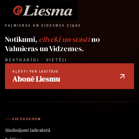
VALMIERAS UN VIDZEMES ZIŅAS
Notikumi,
cilvēki un stāsti
no
Valmieras un Vidzemes.
NEATKARĪGI · VIETĒJI
KĻŪSTI PAR LASĪTĀJU
Abonē Liesmu
LIETOTĀJIEM
Sludinājumi laikrakstā