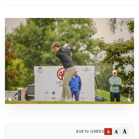
A
A
A
BURTU IZMĒRS