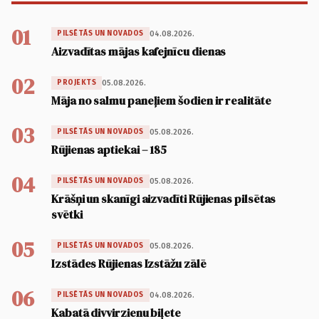
01
04.08.2026.
PILSĒTĀS UN NOVADOS
Aizvadītas mājas kafejnīcu dienas
02
05.08.2026.
PROJEKTS
Māja no salmu paneļiem šodien ir realitāte
03
05.08.2026.
PILSĒTĀS UN NOVADOS
Rūjienas aptiekai – 185
04
05.08.2026.
PILSĒTĀS UN NOVADOS
Krāšņi un skanīgi aizvadīti Rūjienas pilsētas
svētki
05
05.08.2026.
PILSĒTĀS UN NOVADOS
Izstādes Rūjienas Izstāžu zālē
06
04.08.2026.
PILSĒTĀS UN NOVADOS
Kabatā divvirzienu biļete