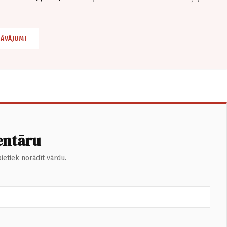
DĀVĀJUMI
entāru
ietiek norādīt vārdu.