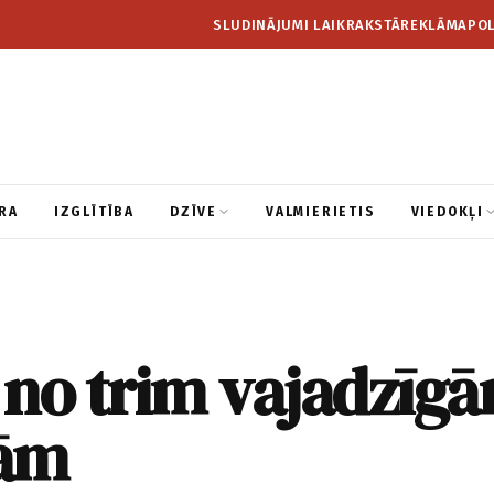
SLUDINĀJUMI LAIKRAKSTĀ
REKLĀMA
POL
RA
IZGLĪTĪBA
DZĪVE
VALMIERIETIS
VIEDOKĻI
 no trim vajadzīg
ām