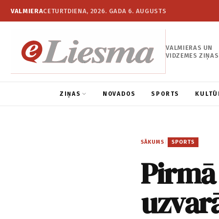
VALMIERA
CETURTDIENA, 2026. GADA 6. AUGUSTS
VALMIERAS UN
VIDZEMES ZIŅAS
ZIŅAS
NOVADOS
SPORTS
KULTŪ
SĀKUMS
/
SPORTS
Pirmā
uzvar