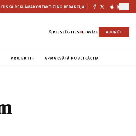
ITISKĀ REKLĀMA
KONTAKTI
ZIŅO REDAKCIJAI
PIESLĒGTIES
E-AVĪZE
ABONĒT
PROJEKTI
APMAKSĀTĀ PUBLIKĀCIJA
ām