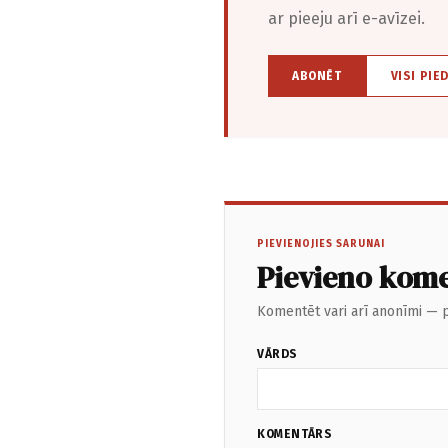
ar pieeju arī e-avīzei.
ABONĒT
VISI PIE
PIEVIENOJIES SARUNAI
Pievieno kom
Komentēt vari arī anonīmi — p
VĀRDS
KOMENTĀRS