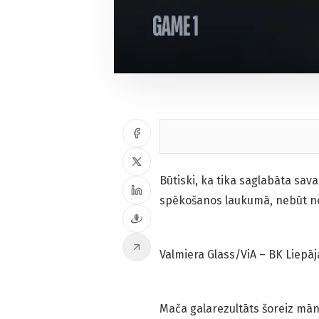
Būtiski, ka tika saglabāta sav
spēkošanos laukumā, nebūt ne
Valmiera Glass/ViA – BK Liepāja 
Mača galarezultāts šoreiz mā