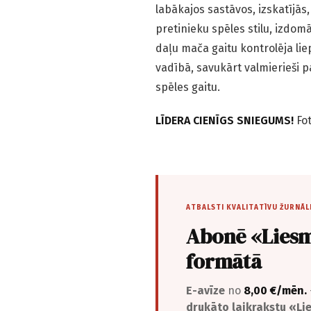
labākajos sastāvos, izskatījās, 
pretinieku spēles stilu, izdomāj
daļu mača gaitu kontrolēja lie
vadībā, savukārt valmierieši p
spēles gaitu.
LĪDERA CIENĪGS SNIEGUMS!
Fo
ATBALSTI KVALITATĪVU ŽURNĀL
Abonē «Liesm
formātā
E-avīze
no
8,00 €/mēn.
drukāto laikrakstu «L