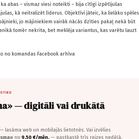
ka abas – vismaz viesi noteikti – bija cītīgi izpētījušas
ušas, kā neitralizēt līderus. Objektīvi jāteic, ka lielāko spēles
pājnieki, jo mājiniekiem vairāk nācās dzīties pakaļ nekā būt
anikā tomēr nekrita, bet meklēja variantus, kas varētu lauzt
to no komandas Facebook arhīva
ISTIKU
a» — digitāli vai drukātā
— lasāma web un mobilajās lietotnēs. Vai izvēlies
iesma»
no
9,50 €/mēn.
— pastkastē trīs reizes nedēļā,