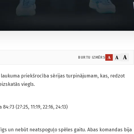
A
A
A
BURTU IZMĒRS
a laukuma priekšrocība sērijas turpinājumam, kas, redzot
izskatās viegls.
84:73 (27:25, 11:19, 22:16, 24:13)
nīgs un nebūt neatspoguļo spēles gaitu. Abas komandas bija