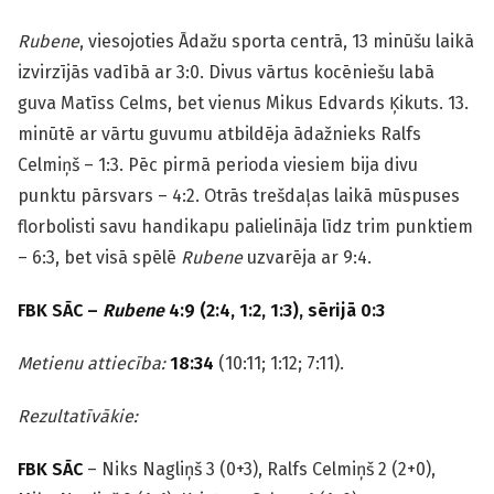
Rubene
, viesojoties Ādažu sporta centrā, 13 minūšu laikā
izvirzījās vadībā ar 3:0. Divus vārtus kocēniešu labā
guva Matīss Celms, bet vienus Mikus Edvards Ķikuts. 13.
minūtē ar vārtu guvumu atbildēja ādažnieks Ralfs
Celmiņš – 1:3. Pēc pirmā perioda viesiem bija divu
punktu pārsvars – 4:2. Otrās trešdaļas laikā mūspuses
florbolisti savu handikapu palielināja līdz trim punktiem
– 6:3, bet visā spēlē
Rubene
uzvarēja ar 9:4.
FBK SĀC –
Rubene
4:9
(2:4, 1:2, 1:3),
sērijā 0:3
Metienu attiecība:
18:34
(10:11; 1:12; 7:11).
Rezultatīvākie:
FBK SĀC
– Niks Nagliņš 3 (0+3), Ralfs Celmiņš 2 (2+0),