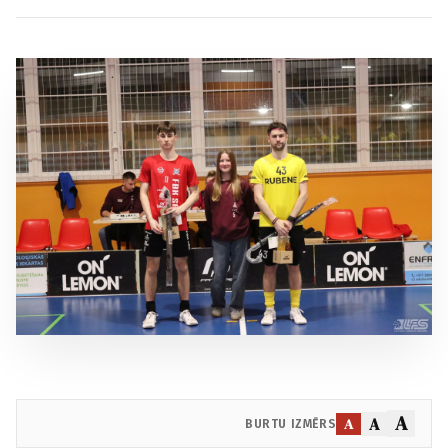
A
A
A
BURTU IZMĒRS