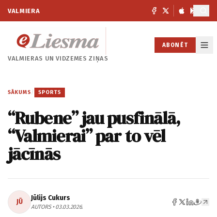
VALMIERA
ABONĒT
VALMIERAS UN
VIDZEMES ZIŅAS
SĀKUMS
/
SPORTS
“Rubene” jau pusfinālā,
“Valmierai” par to vēl
jācīnās
Jūlijs Cukurs
JŪ
AUTORS • 03.03.2026.