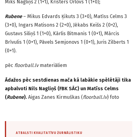
Miks Nagliņš 2 (1+1), Kristers Orlovs 1 (1+0);
Rubene
– Mikus Edvards Ķikuts 3 (3+0), Matīss Celms 3
(3+0), Ingars Matisons 2 (2+0), Jēkabs Keišs 2 (0+2),
Gustavs Siliņš 1 (1+0), Kārlis Bitmanis 1 (0+1), Mārcis
Brīvulis 1 (0+1), Pāvels Semjonovs 1 (0+1), Juris Zilberts 1
(0+1).
pēc
floorball.lv
materiāliem
Ādažos pēc sestdienas mača kā labākie spēlētāji tika
apbalvoti Nils Nagliņš (FBK SĀC) un Matīss Celms
(
Rubene
).
Aigas Zanes Kirmuškas (
floorball.lv
) foto
ATBALSTI KVALITATĪVU ŽURNĀLISTIKU