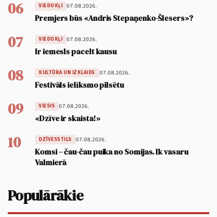
06
07.08.2026.
VIEDOKĻI
Premjers būs «Andris Stepaņenko-Šlesers»?
07
07.08.2026.
VIEDOKĻI
Ir iemesls pacelt kausu
08
07.08.2026.
KULTŪRA UN IZKLAIDE
Festivāls ielīksmo pilsētu
09
07.08.2026.
VIESIS
«Dzīve ir skaista!»
10
07.08.2026.
DZĪVESSTILS
Komsi – čau-čau puika no Somijas. Ik vasaru
Valmierā
Populārākie