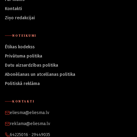
Kontakti
Ziņo redakcijai
NOTEIKUMI
Ētikas kodekss
Privātuma politika
Datu aizsardzības politika
Abonēšanas un atcelšanas politika
Politiskā reklāma
KONTAKTI
eliesma@eliesma.lv
reklama@eliesma.lv
64225016 · 29449035