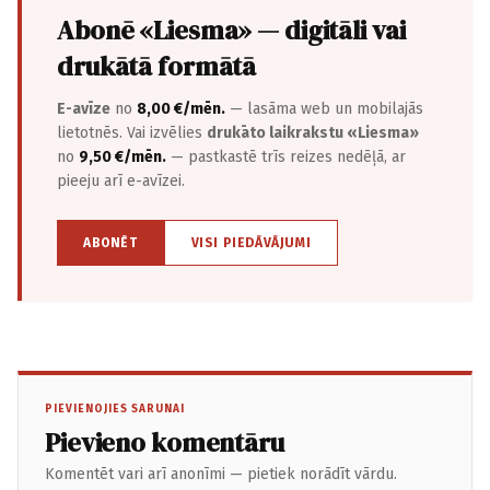
Abonē «Liesma» — digitāli vai
drukātā formātā
E-avīze
no
8,00 €/mēn.
— lasāma web un mobilajās
lietotnēs. Vai izvēlies
drukāto laikrakstu «Liesma»
no
9,50 €/mēn.
— pastkastē trīs reizes nedēļā, ar
pieeju arī e-avīzei.
ABONĒT
VISI PIEDĀVĀJUMI
PIEVIENOJIES SARUNAI
Pievieno komentāru
Komentēt vari arī anonīmi — pietiek norādīt vārdu.