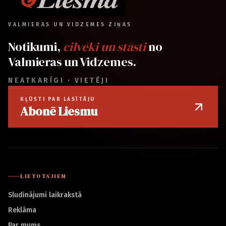
VALMIERAS UN VIDZEMES ZIŅAS
Notikumi,
cilvēki un stāsti
no
Valmieras un Vidzemes.
NEATKARĪGI · VIETĒJI
KĻŪSTI PAR LASĪTĀJU
Abonē Liesmu
LIETOTĀJIEM
Sludinājumi laikrakstā
Reklāma
Par mums