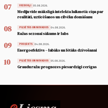
07
05.08.2026.
VIEDOKĻI
Mediju vide mākslīgā intelekta laikmetā: cīņa par
realitāti, uzticēšanos un cilvēku domāšanu
08
04.08.2026.
PILSĒTĀS UN NOVADOS
Ražas sezonai sākums ir labs
09
04.08.2026.
PROJEKTS
Energoefektīvs – labāks un lētāks dzīvošanai
10
05.08.2026.
PILSĒTĀS UN NOVADOS
Graudu raža: prognozes piesardzīgi cerīgas