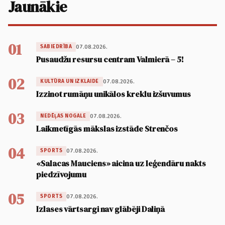
Jaunākie
01
07.08.2026.
SABIEDRĪBA
Pusaudžu resursu centram Valmierā – 5!
02
07.08.2026.
KULTŪRA UN IZKLAIDE
Izzinot rumāņu unikālos kreklu izšuvumus
03
07.08.2026.
NEDĒĻAS NOGALE
Laikmetīgās mākslas izstāde Strenčos
04
07.08.2026.
SPORTS
«Salacas Mauciens» aicina uz leģendāru nakts
piedzīvojumu
05
07.08.2026.
SPORTS
Izlases vārtsargi nav glābēji Daliņā