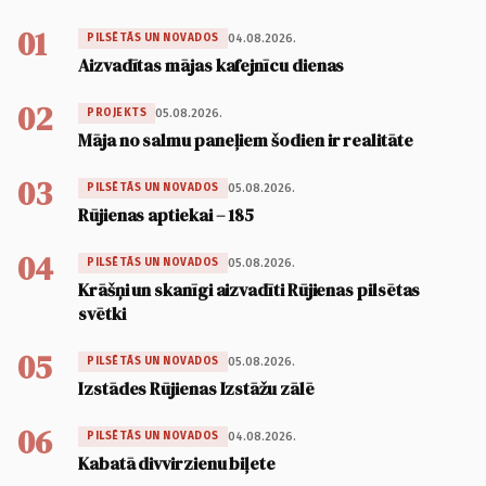
01
04.08.2026.
PILSĒTĀS UN NOVADOS
Aizvadītas mājas kafejnīcu dienas
02
05.08.2026.
PROJEKTS
Māja no salmu paneļiem šodien ir realitāte
03
05.08.2026.
PILSĒTĀS UN NOVADOS
Rūjienas aptiekai – 185
04
05.08.2026.
PILSĒTĀS UN NOVADOS
Krāšņi un skanīgi aizvadīti Rūjienas pilsētas
svētki
05
05.08.2026.
PILSĒTĀS UN NOVADOS
Izstādes Rūjienas Izstāžu zālē
06
04.08.2026.
PILSĒTĀS UN NOVADOS
Kabatā divvirzienu biļete