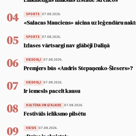
04
07.08.2026.
SPORTS
«Salacas Mauciens» aicina uz leģendāru nakt
05
07.08.2026.
SPORTS
Izlases vārtsargi nav glābēji Daliņā
06
07.08.2026.
VIEDOKĻI
Premjers būs «Andris Stepaņenko-Šlesers»?
07
07.08.2026.
VIEDOKĻI
Ir iemesls pacelt kausu
08
07.08.2026.
KULTŪRA UN IZKLAIDE
Festivāls ielīksmo pilsētu
09
07.08.2026.
VIESIS