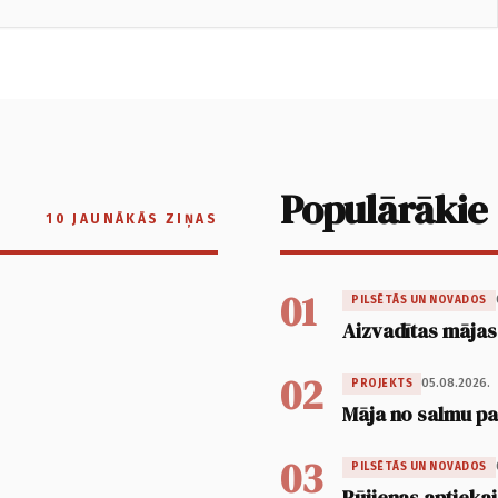
Populārākie
10 JAUNĀKĀS ZIŅAS
01
PILSĒTĀS UN NOVADOS
Aizvadītas mājas
02
05.08.2026.
PROJEKTS
Māja no salmu pan
03
PILSĒTĀS UN NOVADOS
Rūjienas aptiekai