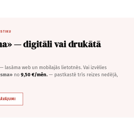
ISTIKU
a» — digitāli vai drukātā
— lasāma web un mobilajās lietotnēs. Vai izvēlies
iesma»
no
9,50 €/mēn.
— pastkastē trīs reizes nedēļā,
DĀVĀJUMI