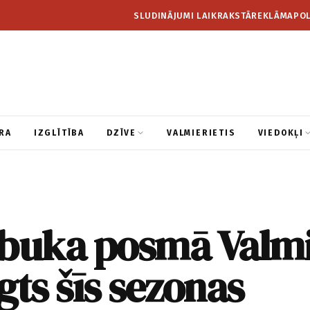
SLUDINĀJUMI LAIKRAKSTĀ
REKLĀMA
POL
RA
IZGLĪTĪBA
DZĪVE
VALMIERIETIS
VIEDOKĻI
ubuka posmā Valm
gts šīs sezonas