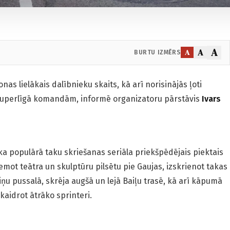
A
A
A
BURTU IZMĒRS
as lielākais dalībnieku skaits, kā arī norisinājās ļoti
 Superlīgā komandām, informē organizatoru pārstāvis
Ivars
ika populārā taku skriešanas seriāla priekšpēdējais piektais
mot teātra un skulptūru pilsētu pie Gaujas, izskrienot takas
iņu pussalā, skrēja augšā un lejā Baiļu trasē, kā arī kāpumā
aidrot ātrāko sprinteri.