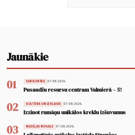
Jaunākie
01
07.08.2026.
SABIEDRĪBA
Pusaudžu resursu centram Valmierā – 5!
02
07.08.2026.
KULTŪRA UN IZKLAIDE
Izzinot rumāņu unikālos kreklu izšuvumus
03
07.08.2026.
NEDĒĻAS NOGALE
Laikmetīgās mākslas izstāde Strenčos