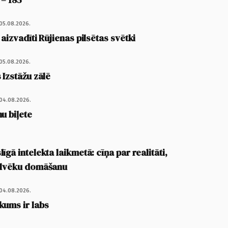
05.08.2026.
 aizvadīti Rūjienas pilsētas svētki
05.08.2026.
 Izstāžu zālē
04.08.2026.
u biļete
īgā intelekta laikmetā: cīņa par realitāti,
cilvēku domāšanu
04.08.2026.
kums ir labs