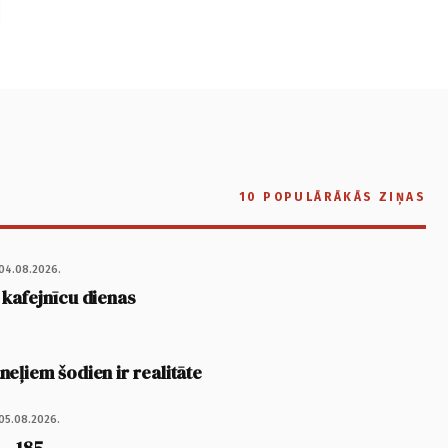
10 POPULĀRĀKĀS ZIŅAS
04.08.2026.
 kafejnīcu dienas
eļiem šodien ir realitāte
05.08.2026.
 – 185