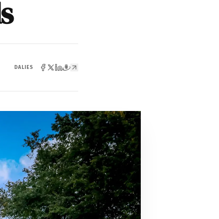
ds
DALIES