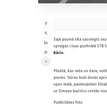
Šajā posmā tika sasniegts sezon
spraigas cīņas pusfinālā STB
Bācis.
Pilsētā, kas rada un dara, not
posms. Stirnu buki devās apcie
upes malā, paviesojoties Dīval
uz Sīmaņa baznīcu centās nosk
Publicitātes foto