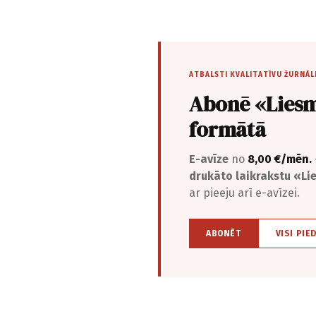
ATBALSTI KVALITATĪVU ŽURNĀL
Abonē «Liesm
formātā
E-avīze
no
8,00 €/mēn.
drukāto laikrakstu «L
ar pieeju arī e-avīzei.
ABONĒT
VISI PIE