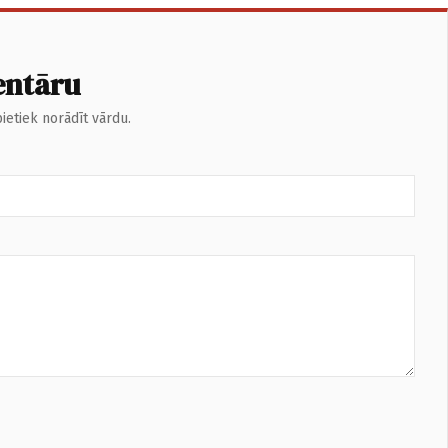
entāru
ietiek norādīt vārdu.