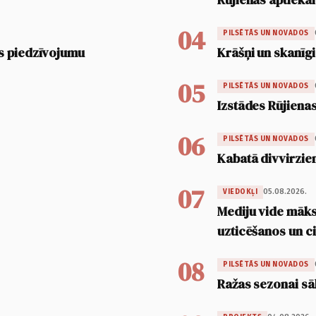
04
PILSĒTĀS UN NOVADOS
s piedzīvojumu
Krāšņi un skanīgi
05
PILSĒTĀS UN NOVADOS
Izstādes Rūjienas
06
PILSĒTĀS UN NOVADOS
Kabatā divvirzien
07
05.08.2026.
VIEDOKĻI
Mediju vide māksl
uzticēšanos un 
08
PILSĒTĀS UN NOVADOS
Ražas sezonai sā