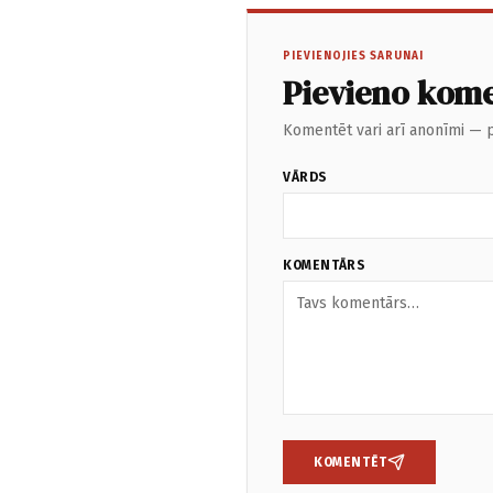
PIEVIENOJIES SARUNAI
Pievieno kom
Komentēt vari arī anonīmi — p
VĀRDS
KOMENTĀRS
KOMENTĒT