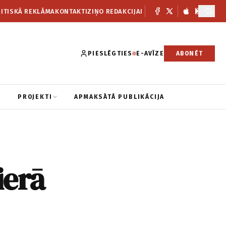
ITISKĀ REKLĀMA
KONTAKTI
ZIŅO REDAKCIJAI
PIESLĒGTIES
E-AVĪZE
ABONĒT
PROJEKTI
APMAKSĀTĀ PUBLIKĀCIJA
ierā