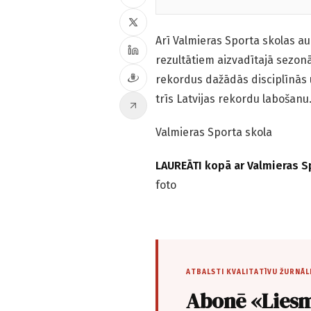
Arī Valmieras Sporta skolas a
rezultātiem aizvadītajā sezonā.
rekordus dažādās disciplīnās 
trīs Latvijas rekordu labošanu
Valmieras Sporta skola
LAUREĀTI kopā ar Valmieras Sp
foto
ATBALSTI KVALITATĪVU ŽURNĀL
Abonē «Liesm