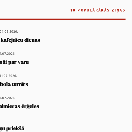
10 POPULĀRĀKĀS ZIŅAS
04.08.2026.
 kafejnīcu dienas
1.07.2026.
nāt par varu
31.07.2026.
tbola turnīrs
1.07.2026.
almieras ērģeles
ņu priekšā