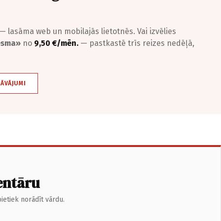
— lasāma web un mobilajās lietotnēs. Vai izvēlies
iesma»
no
9,50 €/mēn.
— pastkastē trīs reizes nedēļā,
DĀVĀJUMI
entāru
ietiek norādīt vārdu.