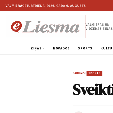
VALMIERA
CETURTDIENA, 2026. GADA 6. AUGUSTS
VALMIERAS UN
VIDZEMES ZIŅAS
ZIŅAS
NOVADOS
SPORTS
KULTŪ
SĀKUMS
/
SPORTS
Sveikt