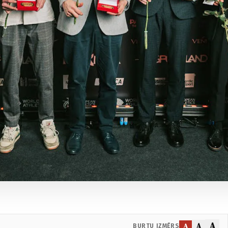
A
A
A
BURTU IZMĒRS