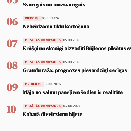
Svarīgais un mazsvarīgais
06
05.08.2026.
VIEDOKĻI
Nebeidzama tīklu kārtošana
07
05.08.2026.
PILSĒTĀS UN NOVADOS
Krāšņi un skanīgi aizvadīti Rūjienas pilsētas s
08
05.08.2026.
PILSĒTĀS UN NOVADOS
Graudu raža: prognozes piesardzīgi cerīgas
09
05.08.2026.
PROJEKTS
Māja no salmu paneļiem šodien ir realitāte
10
04.08.2026.
PILSĒTĀS UN NOVADOS
Kabatā divvirzienu biļete