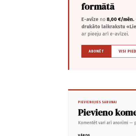
formātā
E-avīze
no
8,00 €/mēn.
drukāto laikrakstu «L
ar pieeju arī e-avīzei.
ABONĒT
VISI PIE
PIEVIENOJIES SARUNAI
Pievieno kom
Komentēt vari arī anonīmi — p
VĀRDS