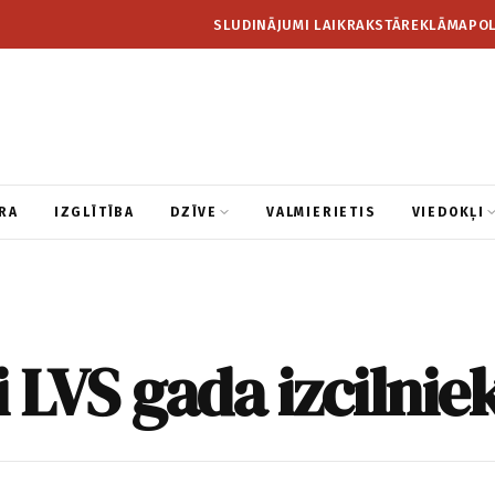
SLUDINĀJUMI LAIKRAKSTĀ
REKLĀMA
POL
RA
IZGLĪTĪBA
DZĪVE
VALMIERIETIS
VIEDOKĻI
i LVS gada izcilnie