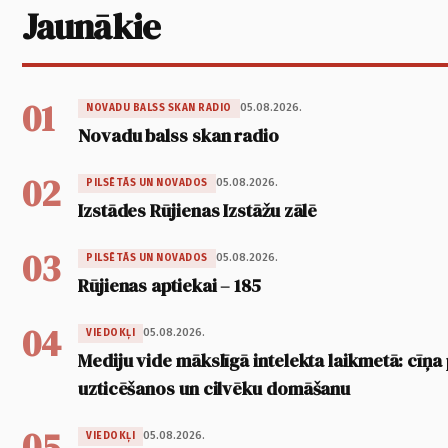
Jaunākie
01
05.08.2026.
NOVADU BALSS SKAN RADIO
Novadu balss skan radio
02
05.08.2026.
PILSĒTĀS UN NOVADOS
Izstādes Rūjienas Izstāžu zālē
03
05.08.2026.
PILSĒTĀS UN NOVADOS
Rūjienas aptiekai – 185
04
05.08.2026.
VIEDOKĻI
Mediju vide mākslīgā intelekta laikmetā: cīņa p
uzticēšanos un cilvēku domāšanu
05
05.08.2026.
VIEDOKĻI