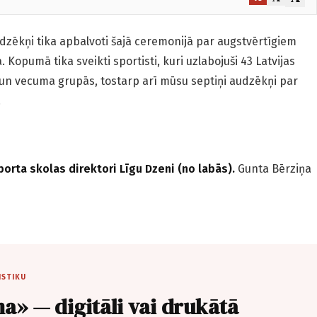
udzēkņi tika apbalvoti šajā ceremonijā par augstvērtīgiem
 Kopumā tika sveikti sportisti, kuri uzlabojuši 43 Latvijas
un vecuma grupās, tostarp arī mūsu septiņi audzēkņi par
.
orta skolas direktori Līgu Dzeni (no labās).
Gunta Bērziņa
ISTIKU
a» — digitāli vai drukātā