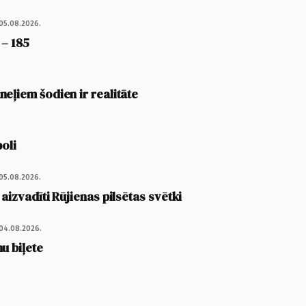
05.08.2026.
 – 185
eļiem šodien ir realitāte
poli
05.08.2026.
 aizvadīti Rūjienas pilsētas svētki
04.08.2026.
u biļete