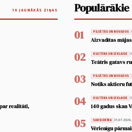
Populārākie
10 JAUNĀKĀS ZIŅAS
01
PILSĒTĀS UN NOVADOS
Aizvadītas mājas
02
3
KULTŪRA UN IZKLAIDE
Teātris gatavs ru
03
PILSĒTĀS UN NOVADOS
Notiks aktieru fu
04
3
KULTŪRA UN IZKLAIDE
ar realitāti,
140 gadus skan V
05
31.07.2026.
SABIEDRĪBA
Vērienīgu pārmai