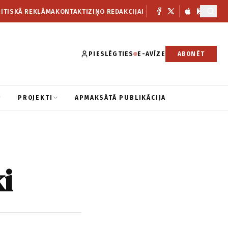
ITISKĀ REKLĀMA
KONTAKTI
ZIŅO REDAKCIJAI
PIESLĒGTIES
E-AVĪZE
ABONĒT
PROJEKTI
APMAKSĀTĀ PUBLIKĀCIJA
ki