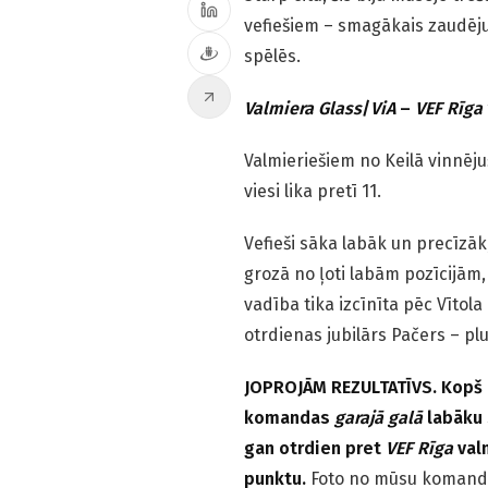
vefiešiem – smagākais zaudēj
spēlēs.
Valmiera Glass
/
ViA
–
VEF Rīga
Valmieriešiem no Keilā vinnēju
viesi lika pretī 11.
Vefieši sāka labāk un precīzāk
grozā no ļoti labām pozīcijām,
vadība tika izcīnīta pēc Vītol
otrdienas jubilārs Pačers – plu
JOPROJĀM REZULTATĪVS. Kopš k
komandas
garajā galā
labāku 
gan otrdien pret
VEF Rīga
valm
punktu.
Foto no mūsu koman