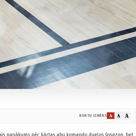
A
A
A
BURTU IZMĒRS
rešais panākums pēc kārtas abu komandu dueļos šosezon, bet