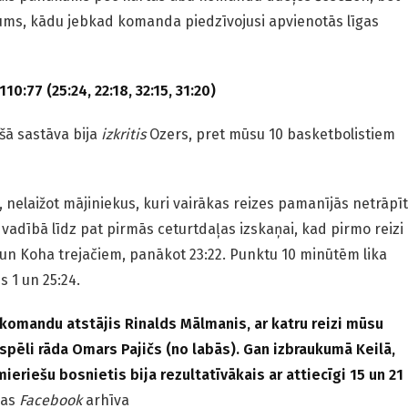
ums, kādu jebkad komanda piedzīvojusi apvienotās līgas
110:77 (25:24, 22:18, 32:15, 31:20)
šā sastāva bija
izkritis
Ozers, pret mūsu 10 basketbolistiem
, nelaižot mājiniekus, kuri vairākas reizes pamanījās netrāpīt
 vadībā līdz pat pirmās ceturtdaļas izskaņai, kad pirmo reizi
a un Koha trejačiem, panākot 23:22. Punktu 10 minūtēm lika
s 1 un 25:24.
omandu atstājis Rinalds Mālmanis, ar katru reizi mūsu
spēli rāda Omars Pajičs (no labās). Gan izbraukumā Keilā,
ieriešu bosnietis bija rezultatīvākais ar attiecīgi 15 un 21
das
Facebook
arhīva