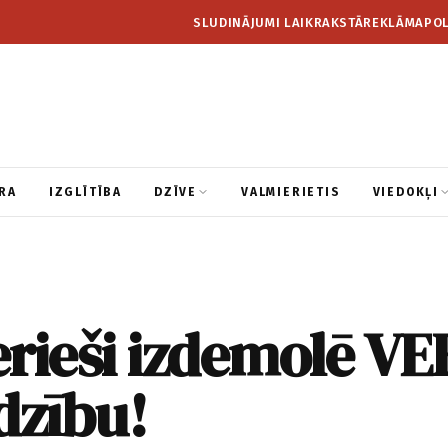
SLUDINĀJUMI LAIKRAKSTĀ
REKLĀMA
POL
RA
IZGLĪTĪBA
DZĪVE
VALMIERIETIS
VIEDOKĻI
rieši izdemolē VE
dzību!