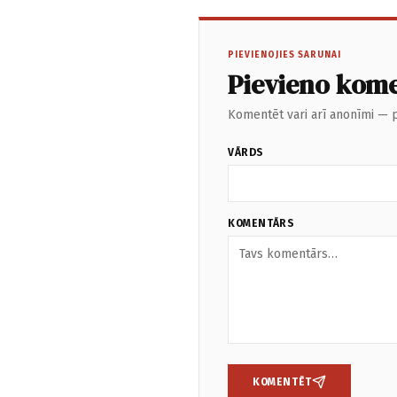
PIEVIENOJIES SARUNAI
Pievieno kom
Komentēt vari arī anonīmi — p
VĀRDS
KOMENTĀRS
KOMENTĒT