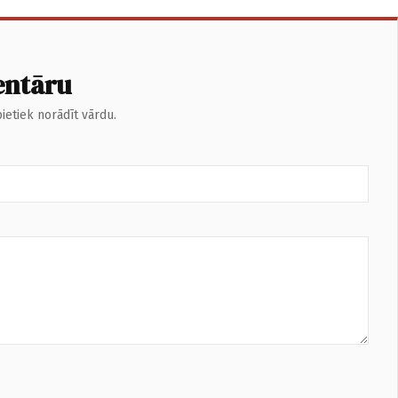
entāru
ietiek norādīt vārdu.