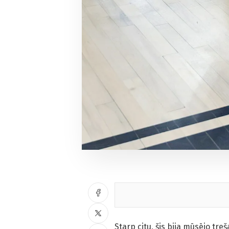
Starp citu, šis bija mūsējo t