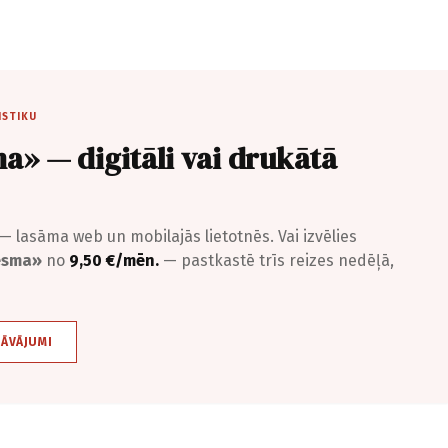
ISTIKU
a» — digitāli vai drukātā
— lasāma web un mobilajās lietotnēs. Vai izvēlies
iesma»
no
9,50 €/mēn.
— pastkastē trīs reizes nedēļā,
DĀVĀJUMI