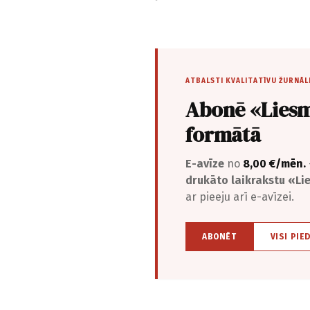
ATBALSTI KVALITATĪVU ŽURNĀL
Abonē «Liesm
formātā
E-avīze
no
8,00 €/mēn.
drukāto laikrakstu «L
ar pieeju arī e-avīzei.
ABONĒT
VISI PIE