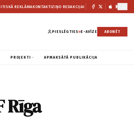
ITISKĀ REKLĀMA
KONTAKTI
ZIŅO REDAKCIJAI
PIESLĒGTIES
E-AVĪZE
ABONĒT
PROJEKTI
APMAKSĀTĀ PUBLIKĀCIJA
F Rīga