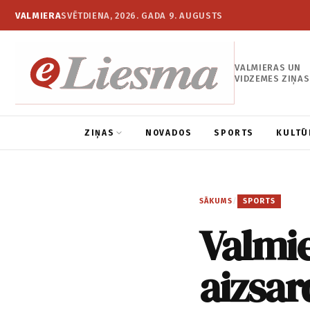
VALMIERA
SVĒTDIENA, 2026. GADA 9. AUGUSTS
VALMIERAS UN
VIDZEMES ZIŅAS
ZIŅAS
NOVADOS
SPORTS
KULTŪ
SĀKUMS
/
SPORTS
Valmie
aizsar