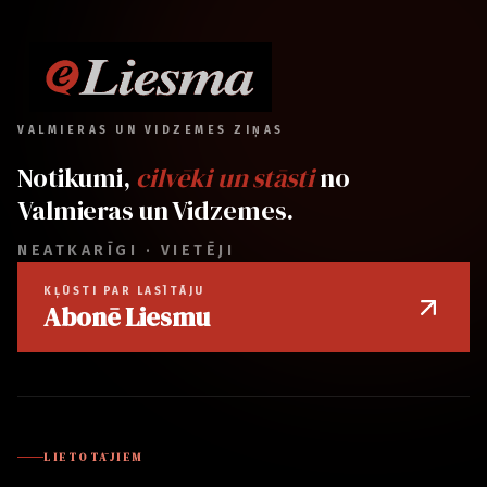
VALMIERAS UN VIDZEMES ZIŅAS
Notikumi,
cilvēki un stāsti
no
Valmieras un Vidzemes.
NEATKARĪGI · VIETĒJI
KĻŪSTI PAR LASĪTĀJU
Abonē Liesmu
LIETOTĀJIEM