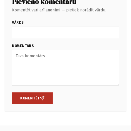
Pievieno komentāru
Komentēt vari arī anonīmi — pietiek norādīt vārdu.
VĀRDS
KOMENTĀRS
KOMENTĒT