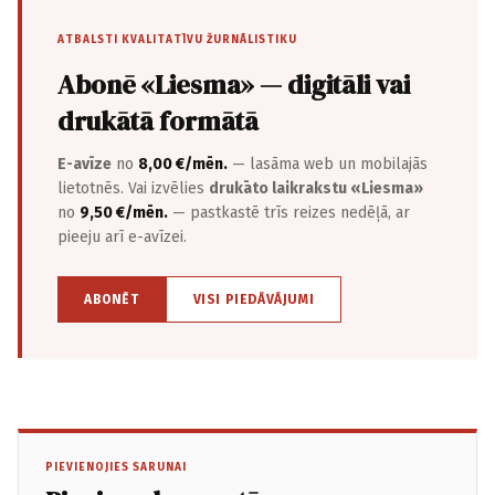
ATBALSTI KVALITATĪVU ŽURNĀLISTIKU
Abonē «Liesma» — digitāli vai
drukātā formātā
E-avīze
no
8,00 €/mēn.
— lasāma web un mobilajās
lietotnēs. Vai izvēlies
drukāto laikrakstu «Liesma»
no
9,50 €/mēn.
— pastkastē trīs reizes nedēļā, ar
pieeju arī e-avīzei.
ABONĒT
VISI PIEDĀVĀJUMI
PIEVIENOJIES SARUNAI