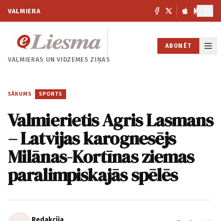
VALMIERA
ABONĒT
VALMIERAS UN
VIDZEMES ZIŅAS
SĀKUMS
/
SPORTS
Valmierietis Agris Lasmans
– Latvijas karognesējs
Milānas-Kortīnas ziemas
paralimpiskajās spēlēs
Redakcija