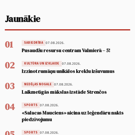
Jaunākie
01
07.08.2026.
SABIEDRĪBA
Pusaudžu resursu centram Valmierā – 5!
02
07.08.2026.
KULTŪRA UN IZKLAIDE
Izzinot rumāņu unikālos kreklu izšuvumus
03
07.08.2026.
NEDĒĻAS NOGALE
Laikmetīgās mākslas izstāde Strenčos
04
07.08.2026.
SPORTS
«Salacas Mauciens» aicina uz leģendāru nakts
piedzīvojumu
05
07.08.2026.
SPORTS