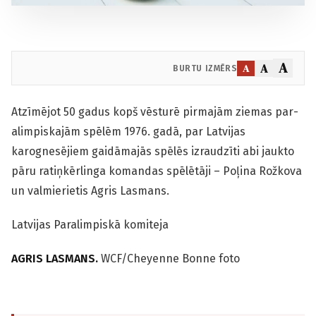
A
A
A
BURTU IZMĒRS
Atzīmējot 50 gadus kopš vēsturē pirmajām ziemas par­
alimpiskajām spēlēm 1976. gadā, par Latvijas
karognesējiem gaidāmajās spēlēs izraudzīti abi jaukto
pāru ratiņkērlinga komandas spēlētāji – Poļina Rožkova
un valmierietis Agris Lasmans.
Latvijas Paralimpiskā komiteja
AGRIS LASMANS.
WCF/Cheyenne Bonne foto