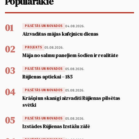
Populārākie
01
04.08.2026.
PILSĒTĀS UN NOVADOS
Aizvadītas mājas kafejnīcu dienas
02
05.08.2026.
PROJEKTS
Māja no salmu paneļiem šodien ir realitāte
03
05.08.2026.
PILSĒTĀS UN NOVADOS
Rūjienas aptiekai – 185
04
05.08.2026.
PILSĒTĀS UN NOVADOS
Krāšņi un skanīgi aizvadīti Rūjienas pilsētas
svētki
05
05.08.2026.
PILSĒTĀS UN NOVADOS
Izstādes Rūjienas Izstāžu zālē