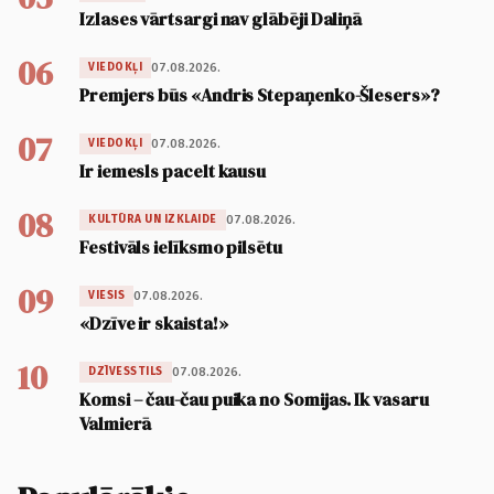
Izlases vārtsargi nav glābēji Daliņā
06
07.08.2026.
VIEDOKĻI
Premjers būs «Andris Stepaņenko-Šlesers»?
07
07.08.2026.
VIEDOKĻI
Ir iemesls pacelt kausu
08
07.08.2026.
KULTŪRA UN IZKLAIDE
Festivāls ielīksmo pilsētu
09
07.08.2026.
VIESIS
«Dzīve ir skaista!»
10
07.08.2026.
DZĪVESSTILS
Komsi – čau-čau puika no Somijas. Ik vasaru
Valmierā