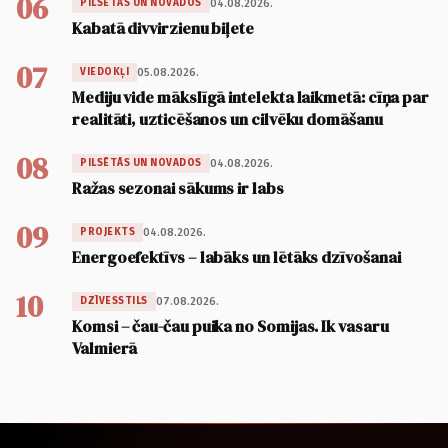
06
04.08.2026.
PILSĒTĀS UN NOVADOS
Kabatā divvirzienu biļete
07
05.08.2026.
VIEDOKĻI
Mediju vide mākslīgā intelekta laikmetā: cīņa par
realitāti, uzticēšanos un cilvēku domāšanu
08
04.08.2026.
PILSĒTĀS UN NOVADOS
Ražas sezonai sākums ir labs
09
04.08.2026.
PROJEKTS
Energoefektīvs – labāks un lētāks dzīvošanai
10
07.08.2026.
DZĪVESSTILS
Komsi – čau-čau puika no Somijas. Ik vasaru
Valmierā