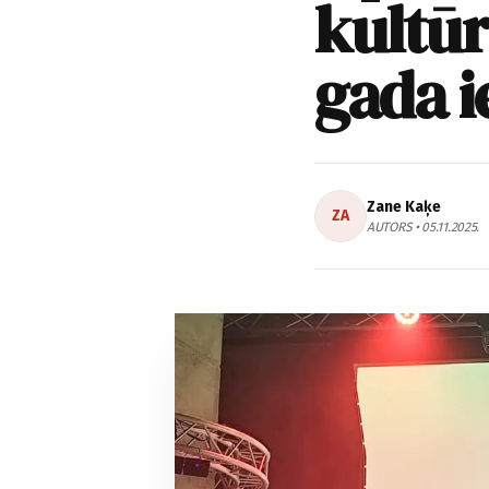
kultūr
gada 
Zane Kaķe
ZA
AUTORS • 05.11.2025.