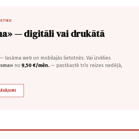
ISTIKU
a» — digitāli vai drukātā
— lasāma web un mobilajās lietotnēs. Vai izvēlies
iesma»
no
9,50 €/mēn.
— pastkastē trīs reizes nedēļā,
DĀVĀJUMI