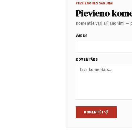
PIEVIENOJIES SARUNAI
Pievieno kom
Komentēt vari arī anonīmi — p
VĀRDS
KOMENTĀRS
KOMENTĒT