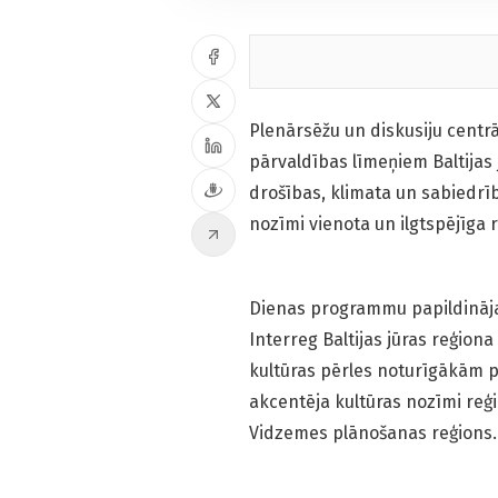
Plenārsēžu un diskusiju cent
pārvaldības līmeņiem Baltijas
drošības, klimata un sabiedrī
nozīmi vienota un ilgtspējīga 
Dienas programmu papildināja
Interreg Baltijas jūras reģion
kultūras pērles noturīgākām p
akcentēja kultūras nozīmi reģ
Vidzemes plānošanas reģions.