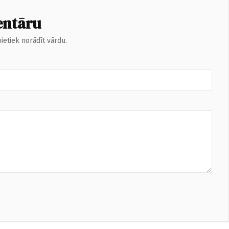
entāru
ietiek norādīt vārdu.