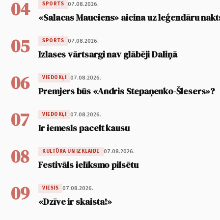
04
07.08.2026.
SPORTS
«Salacas Mauciens» aicina uz leģendāru nakt
05
07.08.2026.
SPORTS
Izlases vārtsargi nav glābēji Daliņā
06
07.08.2026.
VIEDOKĻI
Premjers būs «Andris Stepaņenko-Šlesers»?
07
07.08.2026.
VIEDOKĻI
Ir iemesls pacelt kausu
08
07.08.2026.
KULTŪRA UN IZKLAIDE
Festivāls ielīksmo pilsētu
09
07.08.2026.
VIESIS
«Dzīve ir skaista!»