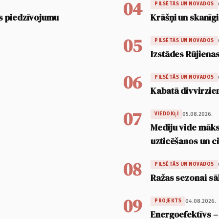
04
PILSĒTĀS UN NOVADOS
s piedzīvojumu
Krāšņi un skanīgi
05
PILSĒTĀS UN NOVADOS
Izstādes Rūjienas
06
PILSĒTĀS UN NOVADOS
Kabatā divvirzien
07
05.08.2026.
VIEDOKĻI
Mediju vide māksl
uzticēšanos un 
08
PILSĒTĀS UN NOVADOS
Ražas sezonai sā
09
04.08.2026.
PROJEKTS
Energoefektīvs –