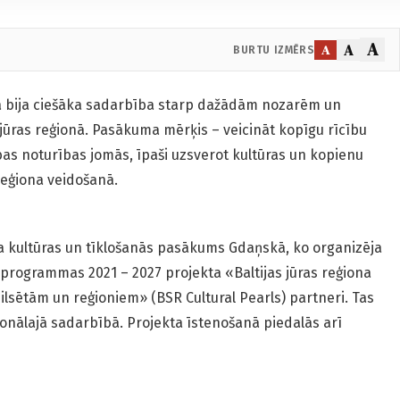
A
A
A
BURTU IZMĒRS
rā bija ciešāka sadarbība starp dažādām nozarēm un
 jūras reģionā. Pasākuma mērķis – veicināt kopīgu rīcību
bas noturības jomās, īpaši uzsverot kultūras un kopienu
reģiona veidošanā.
 kultūras un tīklošanās pasākums Gdaņskā, ko organizēja
a programmas 2021 – 2027 projekta «Baltijas jūras reģiona
ilsētām un reģioniem» (BSR Cultural Pearls) partneri. Tas
ionālajā sadarbībā. Projekta īstenošanā piedalās arī