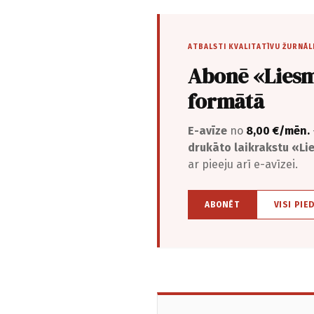
ATBALSTI KVALITATĪVU ŽURNĀL
Abonē «Liesm
formātā
E-avīze
no
8,00 €/mēn.
drukāto laikrakstu «L
ar pieeju arī e-avīzei.
ABONĒT
VISI PIE