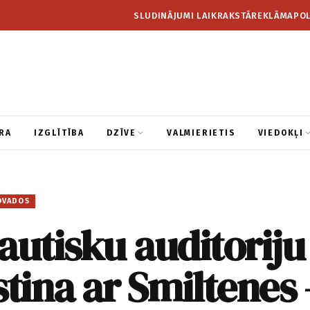
SLUDINĀJUMI LAIKRAKSTĀ
REKLĀMA
POL
RA
IZGLĪTĪBA
DZĪVE
VALMIERIETIS
VIEDOKĻI
OVADOS
autisku auditoriju
stina ar Smiltenes 