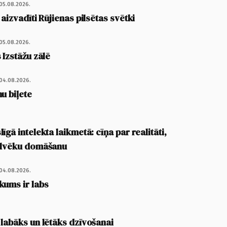
05.08.2026.
 aizvadīti Rūjienas pilsētas svētki
05.08.2026.
 Izstāžu zālē
04.08.2026.
u biļete
īgā intelekta laikmetā: cīņa par realitāti,
cilvēku domāšanu
04.08.2026.
kums ir labs
 labāks un lētāks dzīvošanai