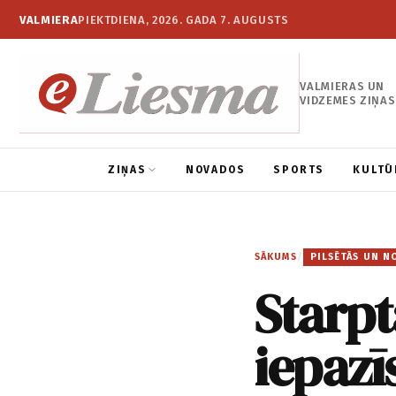
VALMIERA
PIEKTDIENA, 2026. GADA 7. AUGUSTS
VALMIERAS UN
VIDZEMES ZIŅAS
ZIŅAS
NOVADOS
SPORTS
KULTŪ
SĀKUMS
/
PILSĒTĀS UN N
Starpt
iepazī