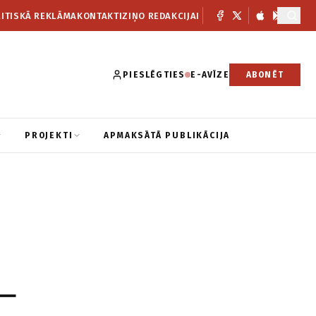
ITISKĀ REKLĀMA
KONTAKTI
ZIŅO REDAKCIJAI
PIESLĒGTIES
E-AVĪZE
ABONĒT
PROJEKTI
APMAKSĀTĀ PUBLIKĀCIJA
–