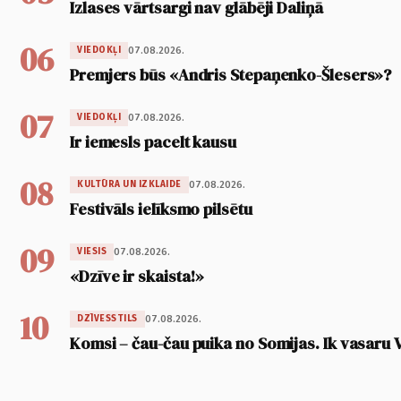
Izlases vārtsargi nav glābēji Daliņā
06
07.08.2026.
VIEDOKĻI
Premjers būs «Andris Stepaņenko-Šlesers»?
07
07.08.2026.
VIEDOKĻI
Ir iemesls pacelt kausu
08
07.08.2026.
KULTŪRA UN IZKLAIDE
Festivāls ielīksmo pilsētu
09
07.08.2026.
VIESIS
«Dzīve ir skaista!»
10
07.08.2026.
DZĪVESSTILS
Komsi – čau-čau puika no Somijas. Ik vasaru 