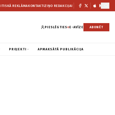
ITISKĀ REKLĀMA
KONTAKTI
ZIŅO REDAKCIJAI
PIESLĒGTIES
E-AVĪZE
ABONĒT
PROJEKTI
APMAKSĀTĀ PUBLIKĀCIJA