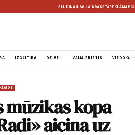
SLUDINĀJUMI LAIKRAKSTĀ
REKLĀMA
POL
RA
IZGLĪTĪBA
DZĪVE
VALMIERIETIS
VIEDOKĻI
KLAIDE
s mūzikas kopa
adi» aicina uz