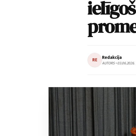
ielīgo
prom
Redakcija
RE
AUTORS • 03.06.2026.