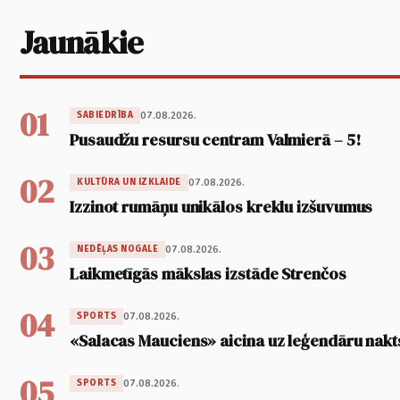
Jaunākie
01
07.08.2026.
SABIEDRĪBA
Pusaudžu resursu centram Valmierā – 5!
02
07.08.2026.
KULTŪRA UN IZKLAIDE
Izzinot rumāņu unikālos kreklu izšuvumus
03
07.08.2026.
NEDĒĻAS NOGALE
Laikmetīgās mākslas izstāde Strenčos
04
07.08.2026.
SPORTS
«Salacas Mauciens» aicina uz leģendāru nakt
05
07.08.2026.
SPORTS