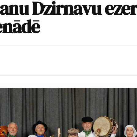
šanu Dzirnavu eze
enādē