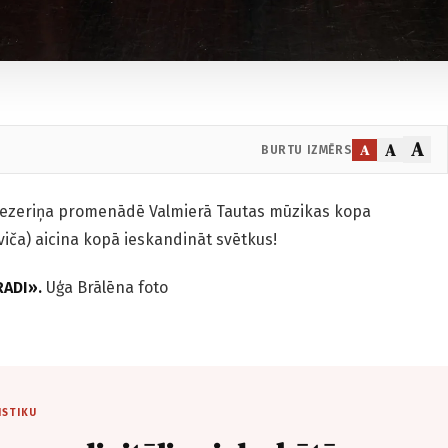
A
A
A
BURTU IZMĒRS
avu ezeriņa promenādē Valmierā Tautas mūzikas kopa
viča) aicina kopā ieskandināt svētkus!
RADI».
Uģa Brālēna foto
ISTIKU