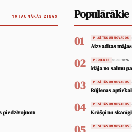
Populārākie
10 JAUNĀKĀS ZIŅAS
01
PILSĒTĀS UN NOVADOS
Aizvadītas mājas
02
05.08.2026.
PROJEKTS
Māja no salmu pan
03
PILSĒTĀS UN NOVADOS
Rūjienas aptiekai
04
PILSĒTĀS UN NOVADOS
s piedzīvojumu
Krāšņi un skanīgi
05
PILSĒTĀS UN NOVADOS