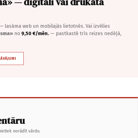
a» — digitāli vai drukātā
— lasāma web un mobilajās lietotnēs. Vai izvēlies
iesma»
no
9,50 €/mēn.
— pastkastē trīs reizes nedēļā,
DĀVĀJUMI
entāru
ietiek norādīt vārdu.