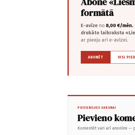
Abonē «Liesm
formātā
E-avīze
no
8,00 €/mēn.
drukāto laikrakstu «L
ar pieeju arī e-avīzei.
ABONĒT
VISI PIE
PIEVIENOJIES SARUNAI
Pievieno kom
Komentēt vari arī anonīmi — p