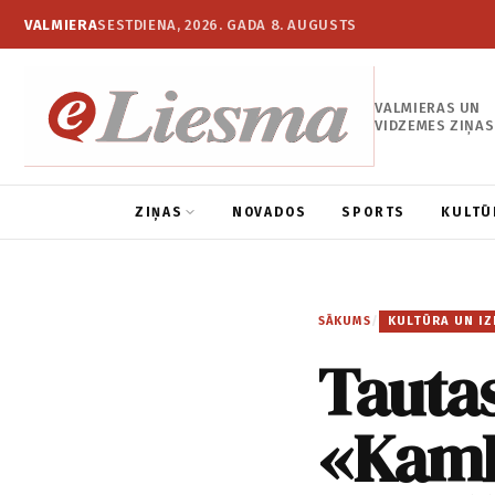
VALMIERA
SESTDIENA, 2026. GADA 8. AUGUSTS
VALMIERAS UN
VIDZEMES ZIŅAS
ZIŅAS
NOVADOS
SPORTS
KULTŪ
SĀKUMS
/
KULTŪRA UN IZ
Tauta
«KamR