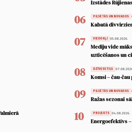
Izstādes Rūjienas
06
PILSĒTĀS UN NOVADOS
Kabatā divvirzien
07
05.08.2026.
VIEDOKĻI
Mediju vide māksl
uzticēšanos un 
08
07.08.202
DZĪVESSTILS
Komsi – čau-čau 
09
PILSĒTĀS UN NOVADOS
Ražas sezonai sā
10
Valmierā
04.08.2026.
PROJEKTS
Energoefektīvs –