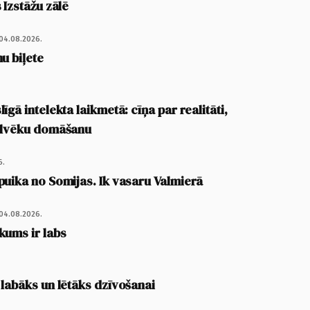
 Izstāžu zālē
04.08.2026.
u biļete
īgā intelekta laikmetā: cīņa par realitāti,
cilvēku domāšanu
6.
puika no Somijas. Ik vasaru Valmierā
04.08.2026.
kums ir labs
 labāks un lētāks dzīvošanai