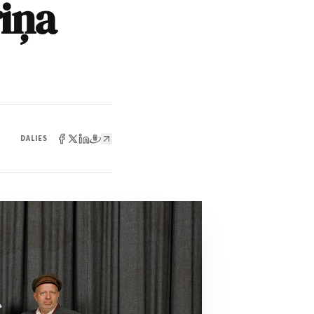
riņa
DALIES