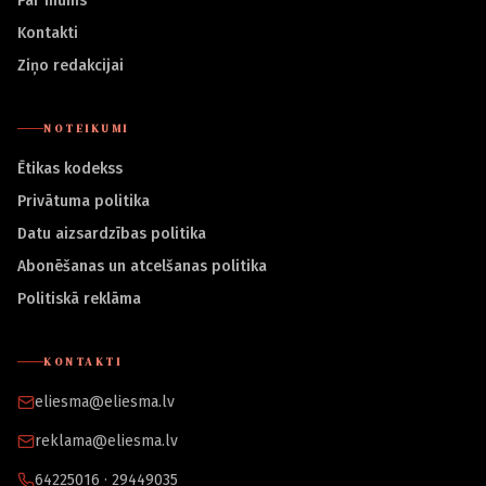
Par mums
Kontakti
Ziņo redakcijai
NOTEIKUMI
Ētikas kodekss
Privātuma politika
Datu aizsardzības politika
Abonēšanas un atcelšanas politika
Politiskā reklāma
KONTAKTI
eliesma@eliesma.lv
reklama@eliesma.lv
64225016 · 29449035