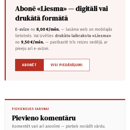
Abonē «Liesma» — digitāli vai
drukātā formātā
E-avīze
no
8,00 €/mēn.
— lasāma web un mobilajās
lietotnēs. Vai izvēlies
drukāto laikrakstu «Liesma»
no
9,50 €/mēn.
— pastkastē trīs reizes nedēļā, ar
pieeju arī e-avīzei.
ABONĒT
VISI PIEDĀVĀJUMI
PIEVIENOJIES SARUNAI
Pievieno komentāru
Komentēt vari arī anonīmi — pietiek norādīt vārdu.