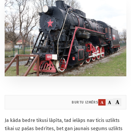
A
A
A
BURTU IZMĒRS
Ja kāda bedre tikusi lāpīta, tad ielāps nav ticis uzlikts
tikai uz pašas bedrītes, bet gan jaunais segums uzlikts