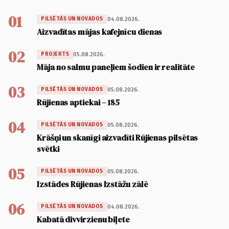
01
04.08.2026.
PILSĒTĀS UN NOVADOS
Aizvadītas mājas kafejnīcu dienas
02
05.08.2026.
PROJEKTS
Māja no salmu paneļiem šodien ir realitāte
03
05.08.2026.
PILSĒTĀS UN NOVADOS
Rūjienas aptiekai – 185
04
05.08.2026.
PILSĒTĀS UN NOVADOS
Krāšņi un skanīgi aizvadīti Rūjienas pilsētas
svētki
05
05.08.2026.
PILSĒTĀS UN NOVADOS
Izstādes Rūjienas Izstāžu zālē
06
04.08.2026.
PILSĒTĀS UN NOVADOS
Kabatā divvirzienu biļete