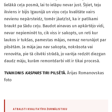
lielākā ceļa posmā, lai to ielāpu nevar just. Šķiet, teju
ikviens ir bijis Igaunijā un viņu ceļu kvalitāte vairs
nevienu nepārsteidz, tomēr jāatzīst, ka ir patīkami
braukt pa šādu ceļu. Baudot ainavas un apkārtējo vidi,
nevar nepieminēt to, cik viss ir sakopts, un reti kur
laukos ir tukšas, pamestas mājas, nemaz nerunājot par
pilsētām. Ja māja jau nav sakopta, nokrāsota vai
renovēta, pie tā cilvēki strādā, jo varēja redzēt diezgan
daudz māju, kurām remontdarbi vēl ir tikai procesā.
TVAIKONIS
KASPARS
TIRI PILSĒTĀ.
Ārijas Romanovskas
foto
ATBALSTI KVALITATĪVU ŽURNĀLISTIKU