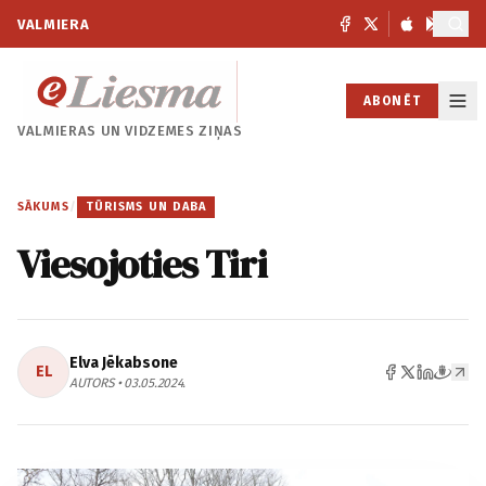
VALMIERA
ABONĒT
VALMIERAS UN
VIDZEMES ZIŅAS
SĀKUMS
/
TŪRISMS UN DABA
Viesojoties Tiri
Elva Jēkabsone
EL
AUTORS • 03.05.2024.