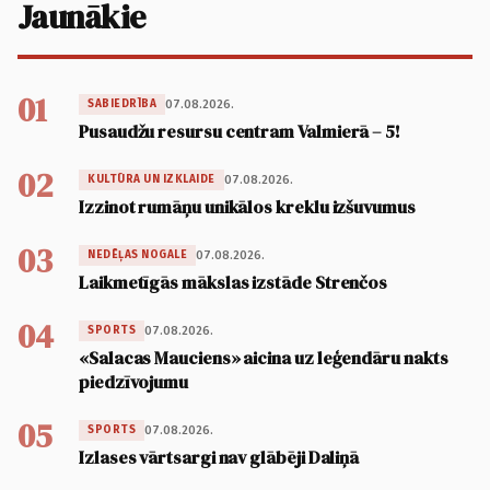
Jaunākie
01
07.08.2026.
SABIEDRĪBA
Pusaudžu resursu centram Valmierā – 5!
02
07.08.2026.
KULTŪRA UN IZKLAIDE
Izzinot rumāņu unikālos kreklu izšuvumus
03
07.08.2026.
NEDĒĻAS NOGALE
Laikmetīgās mākslas izstāde Strenčos
04
07.08.2026.
SPORTS
«Salacas Mauciens» aicina uz leģendāru nakts
piedzīvojumu
05
07.08.2026.
SPORTS
Izlases vārtsargi nav glābēji Daliņā