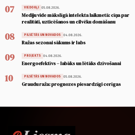
07
05.08.2026.
VIEDOKĻI
Mediju vide mākslīgā intelekta laikmetā: cīņa par
realitāti, uzticēšanos un cilvēku domāšanu
08
04.08.2026.
PILSĒTĀS UN NOVADOS
Ražas sezonai sākums ir labs
09
04.08.2026.
PROJEKTS
Energoefektīvs – labāks un lētāks dzīvošanai
10
05.08.2026.
PILSĒTĀS UN NOVADOS
Graudu raža: prognozes piesardzīgi cerīgas