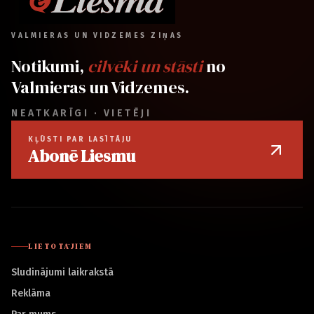
VALMIERAS UN VIDZEMES ZIŅAS
Notikumi,
cilvēki un stāsti
no
Valmieras un Vidzemes.
NEATKARĪGI · VIETĒJI
KĻŪSTI PAR LASĪTĀJU
Abonē Liesmu
LIETOTĀJIEM
Sludinājumi laikrakstā
Reklāma