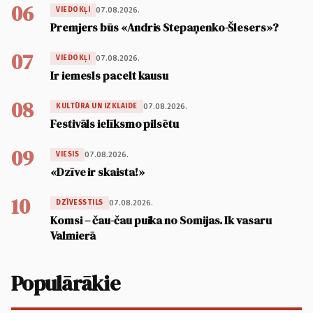
06
07.08.2026.
VIEDOKĻI
Premjers būs «Andris Stepaņenko-Šlesers»?
07
07.08.2026.
VIEDOKĻI
Ir iemesls pacelt kausu
08
07.08.2026.
KULTŪRA UN IZKLAIDE
Festivāls ielīksmo pilsētu
09
07.08.2026.
VIESIS
«Dzīve ir skaista!»
10
07.08.2026.
DZĪVESSTILS
Komsi – čau-čau puika no Somijas. Ik vasaru
Valmierā
Populārākie