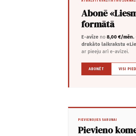
ATBALSTI KVALITATĪVU ŽURNĀL
Abonē «Liesm
formātā
E-avīze
no
8,00 €/mēn.
drukāto laikrakstu «L
ar pieeju arī e-avīzei.
ABONĒT
VISI PIE
PIEVIENOJIES SARUNAI
Pievieno kom