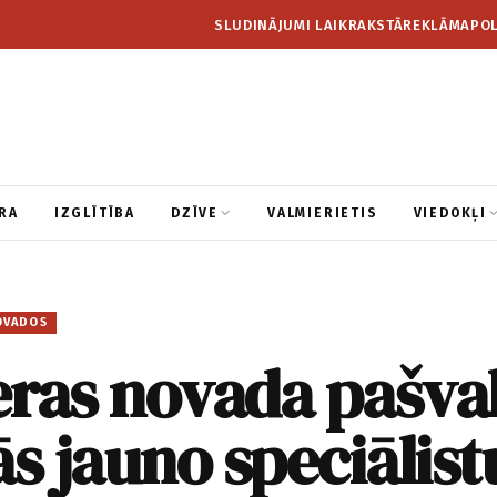
SLUDINĀJUMI LAIKRAKSTĀ
REKLĀMA
POL
RA
IZGLĪTĪBA
DZĪVE
VALMIERIETIS
VIEDOKĻI
OVADOS
eras novada pašva
ās jauno speciālist