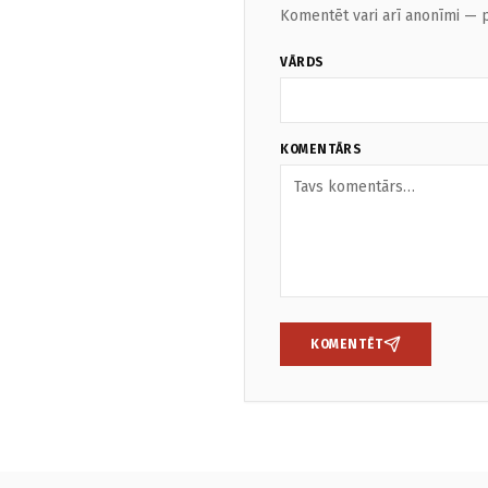
Komentēt vari arī anonīmi — p
VĀRDS
KOMENTĀRS
KOMENTĒT