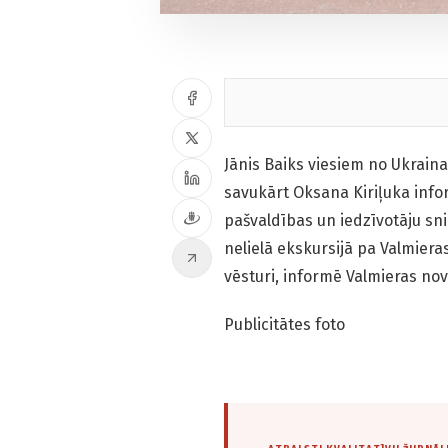
Jānis Baiks viesiem no Ukrain
savukārt Oksana Kiriļuka info
pašvaldības un iedzīvotāju snie
nelielā ekskursijā pa Valmieras
vēsturi, informē Valmieras no
Publicitātes foto