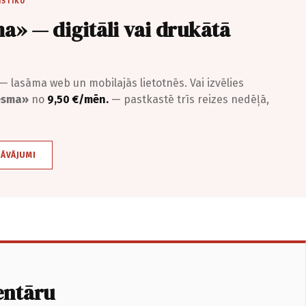
ISTIKU
a» — digitāli vai drukātā
— lasāma web un mobilajās lietotnēs. Vai izvēlies
iesma»
no
9,50 €/mēn.
— pastkastē trīs reizes nedēļā,
DĀVĀJUMI
entāru