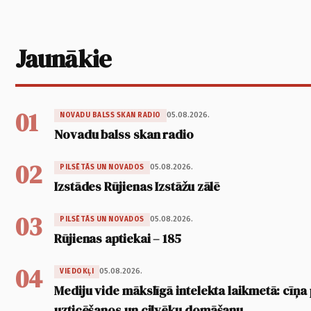
Jaunākie
01
05.08.2026.
NOVADU BALSS SKAN RADIO
Novadu balss skan radio
02
05.08.2026.
PILSĒTĀS UN NOVADOS
Izstādes Rūjienas Izstāžu zālē
03
05.08.2026.
PILSĒTĀS UN NOVADOS
Rūjienas aptiekai – 185
04
05.08.2026.
VIEDOKĻI
Mediju vide mākslīgā intelekta laikmetā: cīņa p
uzticēšanos un cilvēku domāšanu