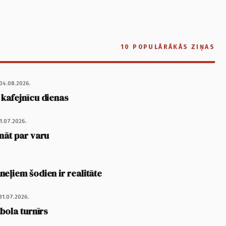
10 POPULĀRĀKĀS ZIŅAS
04.08.2026.
 kafejnīcu dienas
1.07.2026.
nāt par varu
eļiem šodien ir realitāte
31.07.2026.
tbola turnīrs