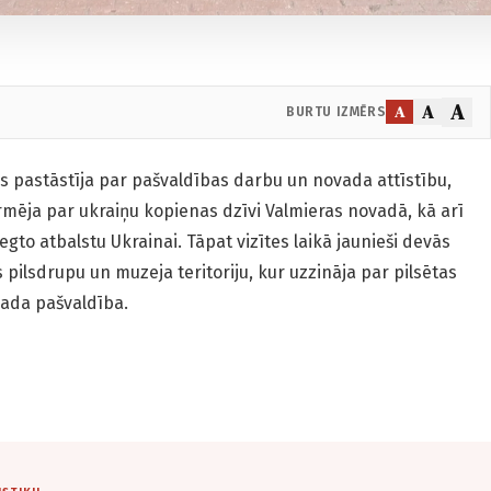
A
A
A
BURTU IZMĒRS
as pastāstīja par pašvaldības darbu un novada attīstību,
rmēja par ukraiņu kopienas dzīvi Valmieras novadā, kā arī
gto atbalstu Ukrainai. Tāpat vizītes laikā jaunieši devās
 pilsdrupu un muzeja teritoriju, kur uzzināja par pilsētas
vada pašvaldība.