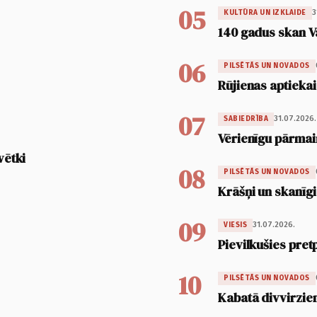
05
3
KULTŪRA UN IZKLAIDE
140 gadus skan V
06
PILSĒTĀS UN NOVADOS
Rūjienas aptiekai
07
31.07.2026.
SABIEDRĪBA
Vērienīgu pārmai
vētki
08
PILSĒTĀS UN NOVADOS
Krāšņi un skanīgi
09
31.07.2026.
VIESIS
Pievilkušies pret
10
PILSĒTĀS UN NOVADOS
Kabatā divvirzien