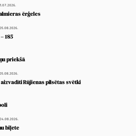
1.07.2026.
almieras ērģeles
05.08.2026.
 – 185
ņu priekšā
05.08.2026.
 aizvadīti Rūjienas pilsētas svētki
poli
04.08.2026.
u biļete