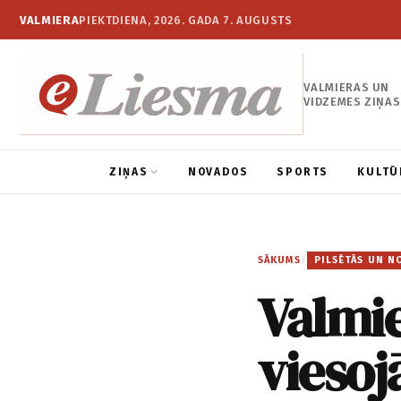
VALMIERA
PIEKTDIENA, 2026. GADA 7. AUGUSTS
VALMIERAS UN
VIDZEMES ZIŅAS
ZIŅAS
NOVADOS
SPORTS
KULTŪ
SĀKUMS
/
PILSĒTĀS UN N
Valmi
viesoj