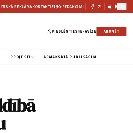
ITISKĀ REKLĀMA
KONTAKTI
ZIŅO REDAKCIJAI
PIESLĒGTIES
E-AVĪZE
ABONĒT
PROJEKTI
APMAKSĀTĀ PUBLIKĀCIJA
ldībā
u