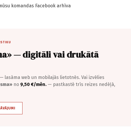
 mūsu komandas Facebook arhīva
ISTIKU
a» — digitāli vai drukātā
— lasāma web un mobilajās lietotnēs. Vai izvēlies
iesma»
no
9,50 €/mēn.
— pastkastē trīs reizes nedēļā,
DĀVĀJUMI