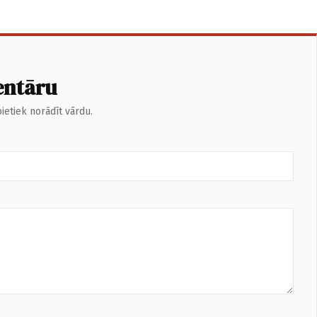
entāru
ietiek norādīt vārdu.