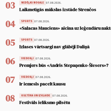
03
07.08.2026.
NEDĒĻAS NOGALE
Laikmetīgās mākslas izstāde Strenčos
04
07.08.2026.
SPORTS
«Salacas Mauciens» aicina uz leģendāru nakt
05
07.08.2026.
SPORTS
Izlases vārtsargi nav glābēji Daliņā
06
07.08.2026.
VIEDOKĻI
Premjers būs «Andris Stepaņenko-Šlesers»?
07
07.08.2026.
VIEDOKĻI
Ir iemesls pacelt kausu
08
07.08.2026.
KULTŪRA UN IZKLAIDE
Festivāls ielīksmo pilsētu