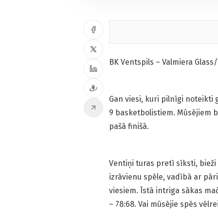
BK Ventspils – Valmiera Glass/Vi
Gan viesi, kuri pilnīgi noteikti
9 basketbolistiem. Mūsējiem bi
pašā finišā.
Ventiņi turas pretī sīksti, biež
izrāvienu spēle, vadībā ar pār
viesiem. Īstā intriga sākas m
– 78:68. Vai mūsējie spēs vēlrei