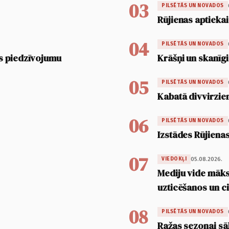
03
PILSĒTĀS UN NOVADOS
Rūjienas aptiekai
04
PILSĒTĀS UN NOVADOS
s piedzīvojumu
Krāšņi un skanīgi
05
PILSĒTĀS UN NOVADOS
Kabatā divvirzien
06
PILSĒTĀS UN NOVADOS
Izstādes Rūjienas
07
05.08.2026.
VIEDOKĻI
Mediju vide māksl
uzticēšanos un 
08
PILSĒTĀS UN NOVADOS
Ražas sezonai sā