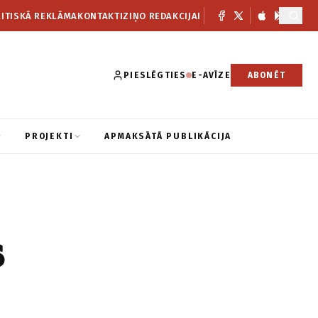
ITISKĀ REKLĀMA
KONTAKTI
ZIŅO REDAKCIJAI
PIESLĒGTIES
E-AVĪZE
ABONĒT
PROJEKTI
APMAKSĀTĀ PUBLIKĀCIJA
s