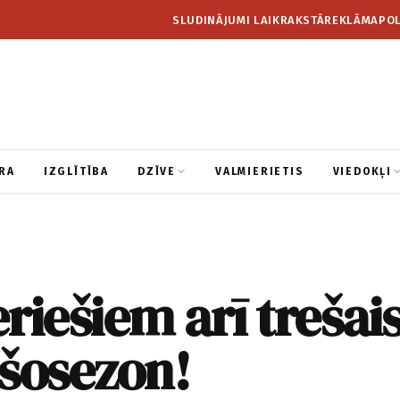
SLUDINĀJUMI LAIKRAKSTĀ
REKLĀMA
POL
RA
IZGLĪTĪBA
DZĪVE
VALMIERIETIS
VIEDOKĻI
riešiem arī trešai
šosezon!