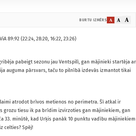
A
A
A
BURTU IZMĒRS
A 89:92 (22:24, 28:20, 16:22, 23:26)
 gribēja pabeigt sezonu jau Ventspilī, gan mājinieki startēja ar
ja auguma pārsvars, taču to pilnībā izdevās izmantot tikai
i laimi atrodot brīvos metienos no perimetra. Šī atkal ir
is grozu tiesu ik pa brīdim izvirzoties gan mājiniekiem, gan
ača 33. minūtē, kad Urķis panāk 10 punktu vadību mājiniekiem
z celties? Spēj!