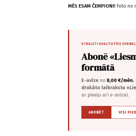
MĒS ESAM ČEMPIONI!
Foto no
ATBALSTI KVALITATĪVU ŽURNĀL
Abonē «Liesm
formātā
E-avīze
no
8,00 €/mēn.
drukāto laikrakstu «L
ar pieeju arī e-avīzei.
ABONĒT
VISI PIE