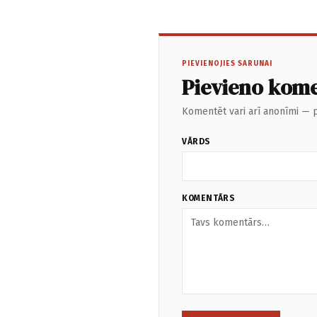
PIEVIENOJIES SARUNAI
Pievieno kom
Komentēt vari arī anonīmi — p
VĀRDS
KOMENTĀRS