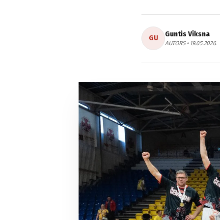
Guntis Vīksna
GU
AUTORS • 19.05.2026.