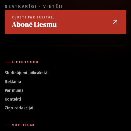
NEATKARĪGI · VIETĒJI
KĻŪSTI PAR LASĪTĀJU
Abonē Liesmu
LIETOTĀJIEM
Sludinājumi laikrakstā
Reklāma
Par mums
Kontakti
Ziņo redakcijai
NOTEIKUMI