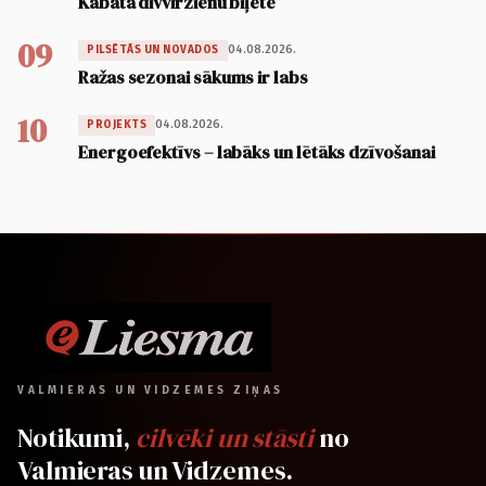
Kabatā divvirzienu biļete
09
04.08.2026.
PILSĒTĀS UN NOVADOS
Ražas sezonai sākums ir labs
10
04.08.2026.
PROJEKTS
Energoefektīvs – labāks un lētāks dzīvošanai
VALMIERAS UN VIDZEMES ZIŅAS
Notikumi,
cilvēki un stāsti
no
Valmieras un Vidzemes.