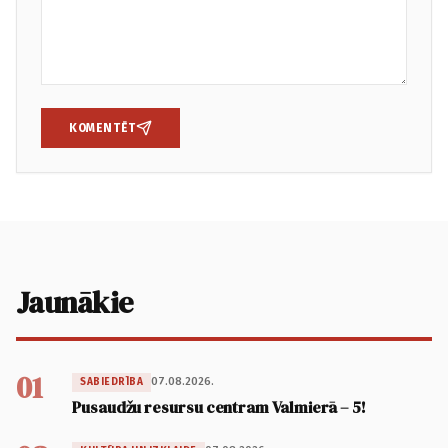
KOMENTĒT
Jaunākie
01
07.08.2026.
SABIEDRĪBA
Pusaudžu resursu centram Valmierā – 5!