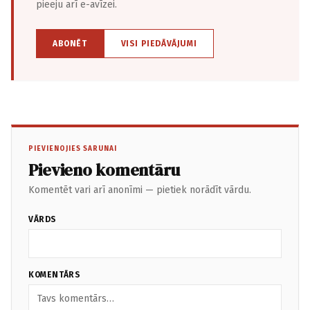
pieeju arī e-avīzei.
ABONĒT
VISI PIEDĀVĀJUMI
PIEVIENOJIES SARUNAI
Pievieno komentāru
Komentēt vari arī anonīmi — pietiek norādīt vārdu.
VĀRDS
KOMENTĀRS