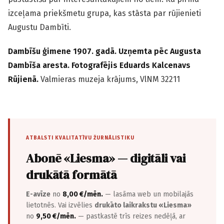
izceļama priekšmetu grupa, kas stāsta par rūjienieti
Augustu Dambīti.
Dambīšu ģimene 1907. gadā. Uzņemta pēc Augusta
Dambīša aresta. Fotografējis Eduards Kalcenavs
Rūjienā.
Valmieras muzeja krājums, VlNM 32211
ATBALSTI KVALITATĪVU ŽURNĀLISTIKU
Abonē «Liesma» — digitāli vai
drukātā formātā
E-avīze
no
8,00 €/mēn.
— lasāma web un mobilajās
lietotnēs. Vai izvēlies
drukāto laikrakstu «Liesma»
no
9,50 €/mēn.
— pastkastē trīs reizes nedēļā, ar