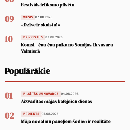
Festivāls ielīksmo pilsētu
09
07.08.2026.
VIESIS
«Dzīve ir skaista!»
10
07.08.2026.
DZĪVESSTILS
Komsi – čau-čau puika no Somijas. Ik vasaru
Valmierā
Populārākie
01
04.08.2026.
PILSĒTĀS UN NOVADOS
Aizvadītas mājas kafejnīcu dienas
02
05.08.2026.
PROJEKTS
Māja no salmu paneļiem šodien ir realitāte