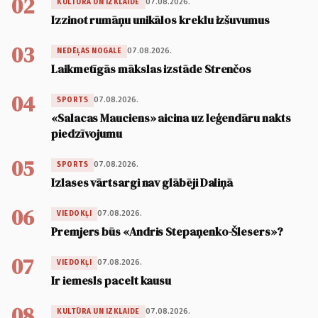
02
07.08.2026.
KULTŪRA UN IZKLAIDE
Izzinot rumāņu unikālos kreklu izšuvumus
03
07.08.2026.
NEDĒĻAS NOGALE
Laikmetīgās mākslas izstāde Strenčos
04
07.08.2026.
SPORTS
«Salacas Mauciens» aicina uz leģendāru nakts
piedzīvojumu
05
07.08.2026.
SPORTS
Izlases vārtsargi nav glābēji Daliņā
06
07.08.2026.
VIEDOKĻI
Premjers būs «Andris Stepaņenko-Šlesers»?
07
07.08.2026.
VIEDOKĻI
Ir iemesls pacelt kausu
08
07.08.2026.
KULTŪRA UN IZKLAIDE