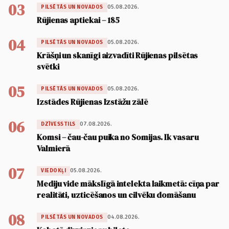
03
05.08.2026.
PILSĒTĀS UN NOVADOS
Rūjienas aptiekai – 185
04
05.08.2026.
PILSĒTĀS UN NOVADOS
Krāšņi un skanīgi aizvadīti Rūjienas pilsētas
svētki
05
05.08.2026.
PILSĒTĀS UN NOVADOS
Izstādes Rūjienas Izstāžu zālē
06
07.08.2026.
DZĪVESSTILS
Komsi – čau-čau puika no Somijas. Ik vasaru
Valmierā
07
05.08.2026.
VIEDOKĻI
Mediju vide mākslīgā intelekta laikmetā: cīņa par
realitāti, uzticēšanos un cilvēku domāšanu
08
04.08.2026.
PILSĒTĀS UN NOVADOS