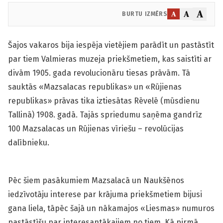
A
A
A
BURTU IZMĒRS
Šajos vakaros bija iespēja vietējiem parādīt un pastāstīt
par tiem Valmieras muzeja priekšmetiem, kas saistīti ar
divām 1905. gada revolucionāru tiesas prāvām. Tā
sauktās «Mazsalacas republikas» un «Rūjienas
republikas» prāvas tika iztiesātas Rēvelē (mūsdienu
Tallinā) 1908. gadā. Tajās spriedumu saņēma gandrīz
100 Mazsalacas un Rūjienas vīriešu – revolūcijas
dalībnieku.
Pēc šiem pasākumiem Mazsalacā un Naukšēnos
iedzīvotāju interese par krājuma priekšmetiem bijusi
gana liela, tāpēc šajā un nākamajos «Liesmas» numuros
pastāstīšu par interesantākajiem no tiem. Kā pirmā