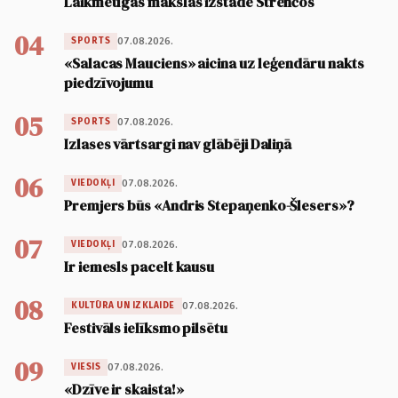
Laikmetīgās mākslas izstāde Strenčos
04
07.08.2026.
SPORTS
«Salacas Mauciens» aicina uz leģendāru nakts
piedzīvojumu
05
07.08.2026.
SPORTS
Izlases vārtsargi nav glābēji Daliņā
06
07.08.2026.
VIEDOKĻI
Premjers būs «Andris Stepaņenko-Šlesers»?
07
07.08.2026.
VIEDOKĻI
Ir iemesls pacelt kausu
08
07.08.2026.
KULTŪRA UN IZKLAIDE
Festivāls ielīksmo pilsētu
09
07.08.2026.
VIESIS
«Dzīve ir skaista!»