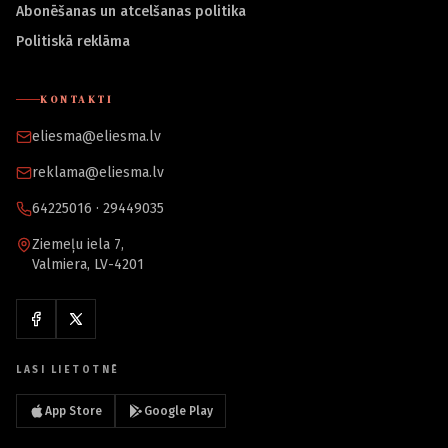
Abonēšanas un atcelšanas politika
Politiskā reklāma
KONTAKTI
eliesma@eliesma.lv
reklama@eliesma.lv
64225016 · 29449035
Ziemeļu iela 7,
Valmiera, LV-4201
LASI LIETOTNĒ
App Store
Google Play