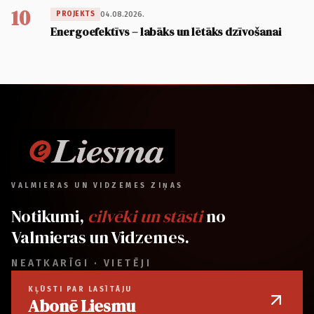
10
04.08.2026.
PROJEKTS
Energoefektīvs – labāks un lētāks dzīvošanai
VALMIERAS UN VIDZEMES ZIŅAS
Notikumi,
cilvēki un stāsti
no
Valmieras un Vidzemes.
NEATKARĪGI · VIETĒJI
KĻŪSTI PAR LASĪTĀJU
Abonē Liesmu