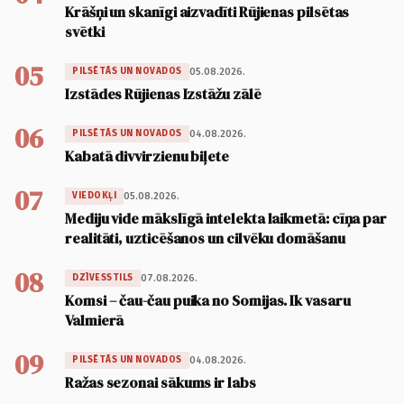
Krāšņi un skanīgi aizvadīti Rūjienas pilsētas
svētki
05
05.08.2026.
PILSĒTĀS UN NOVADOS
Izstādes Rūjienas Izstāžu zālē
06
04.08.2026.
PILSĒTĀS UN NOVADOS
Kabatā divvirzienu biļete
07
05.08.2026.
VIEDOKĻI
Mediju vide mākslīgā intelekta laikmetā: cīņa par
realitāti, uzticēšanos un cilvēku domāšanu
08
07.08.2026.
DZĪVESSTILS
Komsi – čau-čau puika no Somijas. Ik vasaru
Valmierā
09
04.08.2026.
PILSĒTĀS UN NOVADOS
Ražas sezonai sākums ir labs