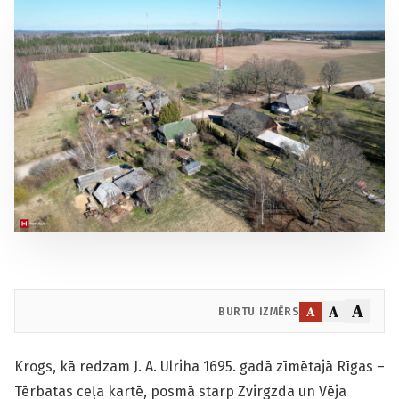
A
A
A
BURTU IZMĒRS
Krogs, kā redzam J. A. Ulriha 1695. gadā zīmētajā Rīgas –
Tērbatas ceļa kartē, posmā starp Zvirgzda un Vēja