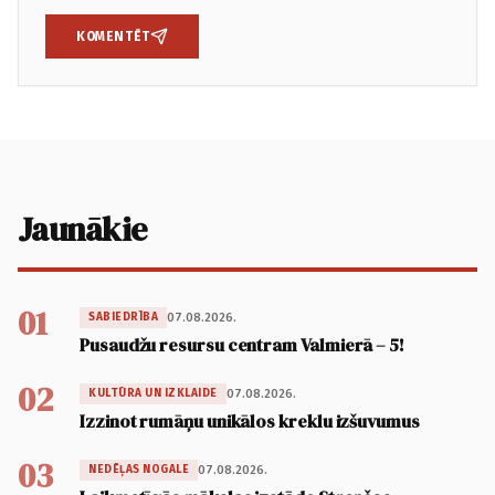
KOMENTĒT
Jaunākie
01
07.08.2026.
SABIEDRĪBA
Pusaudžu resursu centram Valmierā – 5!
02
07.08.2026.
KULTŪRA UN IZKLAIDE
Izzinot rumāņu unikālos kreklu izšuvumus
03
07.08.2026.
NEDĒĻAS NOGALE