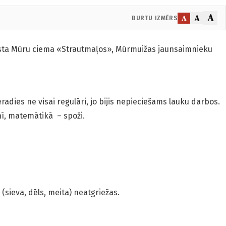
A
A
A
BURTU IZMĒRS
sta Mūru ciema «Strautmaļos», Mūrmuižas jaunsaimnieku
radies ne visai regulāri, jo bijis nepieciešams lauku darbos.
ī, matemātikā – spoži.
sieva, dēls, meita) neatgriežas.