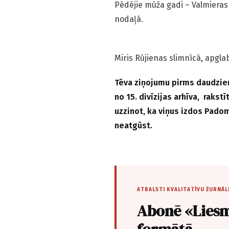
Pēdējie mūža gadi – Valmieras
nodaļā.
Miris Rūjienas slimnīcā, apgl
Tēva ziņojumu pirms daudzie
no 15. divīzijas arhīva, rakst
uzzinot, ka viņus izdos Padom
neatgūst.
ATBALSTI KVALITATĪVU ŽURNĀL
Abonē «Liesm