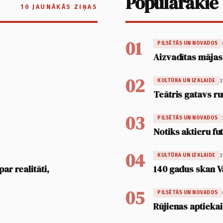
Populārākie
10 JAUNĀKĀS ZIŅAS
01
PILSĒTĀS UN NOVADOS
Aizvadītas mājas
02
3
KULTŪRA UN IZKLAIDE
Teātris gatavs ru
03
PILSĒTĀS UN NOVADOS
Notiks aktieru fu
04
3
KULTŪRA UN IZKLAIDE
ar realitāti,
140 gadus skan V
05
PILSĒTĀS UN NOVADOS
Rūjienas aptiekai