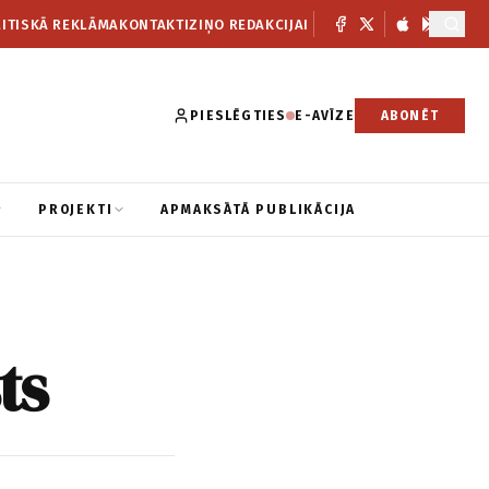
ITISKĀ REKLĀMA
KONTAKTI
ZIŅO REDAKCIJAI
PIESLĒGTIES
E-AVĪZE
ABONĒT
PROJEKTI
APMAKSĀTĀ PUBLIKĀCIJA
ts