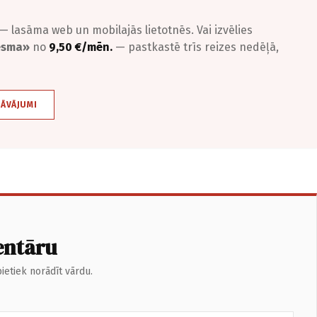
— lasāma web un mobilajās lietotnēs. Vai izvēlies
iesma»
no
9,50 €/mēn.
— pastkastē trīs reizes nedēļā,
DĀVĀJUMI
entāru
ietiek norādīt vārdu.