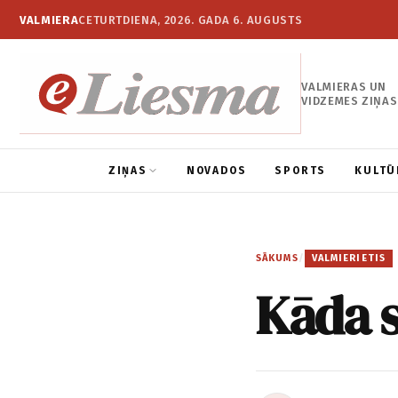
VALMIERA
CETURTDIENA, 2026. GADA 6. AUGUSTS
VALMIERAS UN
VIDZEMES ZIŅAS
ZIŅAS
NOVADOS
SPORTS
KULTŪ
SĀKUMS
/
VALMIERIETIS
Kāda s