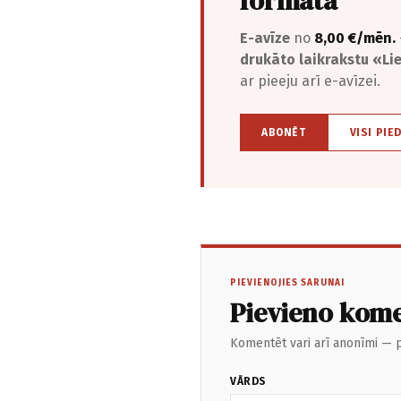
formātā
E-avīze
no
8,00 €/mēn.
drukāto laikrakstu «L
ar pieeju arī e-avīzei.
ABONĒT
VISI PIE
PIEVIENOJIES SARUNAI
Pievieno kom
Komentēt vari arī anonīmi — p
VĀRDS