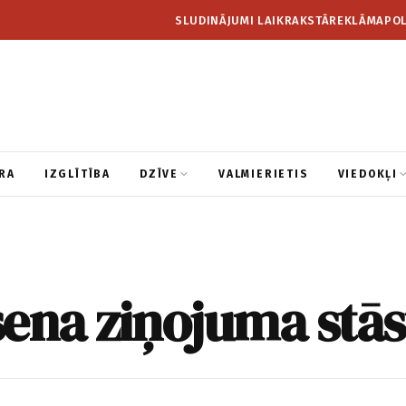
SLUDINĀJUMI LAIKRAKSTĀ
REKLĀMA
POL
RA
IZGLĪTĪBA
DZĪVE
VALMIERIETIS
VIEDOKĻI
ena ziņojuma stās