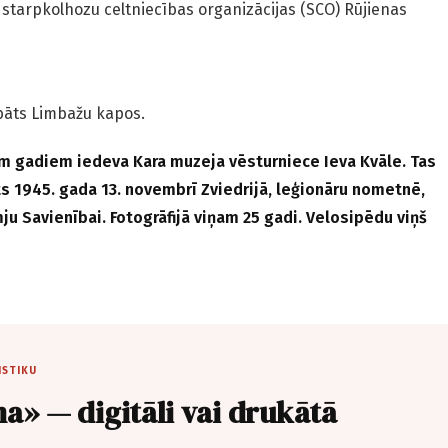
 starpkolhozu celtniecības organizācijas (SCO) Rūjienas
abāts Limbažu kapos.
m gadiem iedeva Kara muzeja vēsturniece Ieva Kvāle. Tas
īts 1945. gada 13. novembrī Zviedrijā, leģionāru nometnē,
ju Savienībai. Fotogrāfijā viņam 25 gadi. Velosipēdu viņš
ISTIKU
a» — digitāli vai drukātā