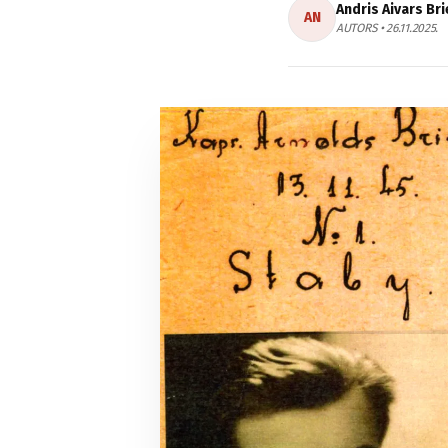
Andris Aivars Bri
AN
AUTORS • 26.11.2025.