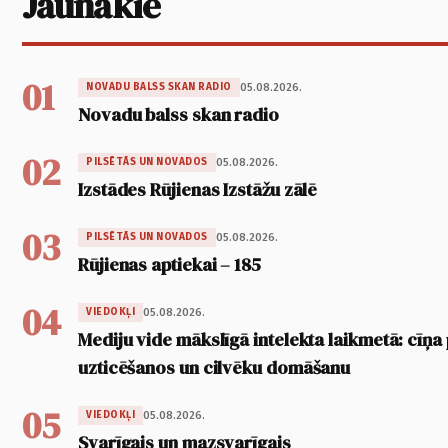
Jaunākie
01
05.08.2026.
NOVADU BALSS SKAN RADIO
Novadu balss skan radio
02
05.08.2026.
PILSĒTĀS UN NOVADOS
Izstādes Rūjienas Izstāžu zālē
03
05.08.2026.
PILSĒTĀS UN NOVADOS
Rūjienas aptiekai – 185
04
05.08.2026.
VIEDOKĻI
Mediju vide mākslīgā intelekta laikmetā: cīņa p
uzticēšanos un cilvēku domāšanu
05
05.08.2026.
VIEDOKĻI
Svarīgais un mazsvarīgais