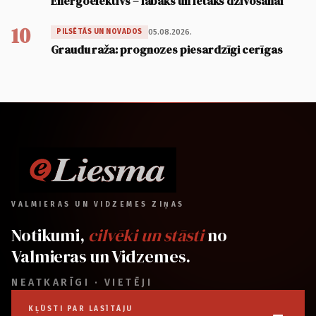
Energoefektīvs – labāks un lētāks dzīvošanai
10
05.08.2026.
PILSĒTĀS UN NOVADOS
Graudu raža: prognozes piesardzīgi cerīgas
VALMIERAS UN VIDZEMES ZIŅAS
Notikumi,
cilvēki un stāsti
no
Valmieras un Vidzemes.
NEATKARĪGI · VIETĒJI
KĻŪSTI PAR LASĪTĀJU