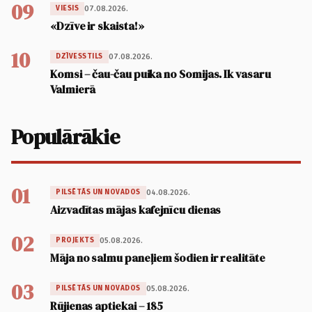
09
07.08.2026.
VIESIS
«Dzīve ir skaista!»
10
07.08.2026.
DZĪVESSTILS
Komsi – čau-čau puika no Somijas. Ik vasaru
Valmierā
Populārākie
01
04.08.2026.
PILSĒTĀS UN NOVADOS
Aizvadītas mājas kafejnīcu dienas
02
05.08.2026.
PROJEKTS
Māja no salmu paneļiem šodien ir realitāte
03
05.08.2026.
PILSĒTĀS UN NOVADOS
Rūjienas aptiekai – 185