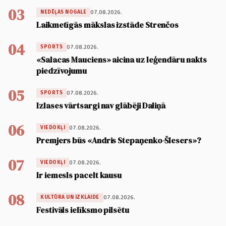
03
07.08.2026.
NEDĒĻAS NOGALE
Laikmetīgās mākslas izstāde Strenčos
04
07.08.2026.
SPORTS
«Salacas Mauciens» aicina uz leģendāru nakts
piedzīvojumu
05
07.08.2026.
SPORTS
Izlases vārtsargi nav glābēji Daliņā
06
07.08.2026.
VIEDOKĻI
Premjers būs «Andris Stepaņenko-Šlesers»?
07
07.08.2026.
VIEDOKĻI
Ir iemesls pacelt kausu
08
07.08.2026.
KULTŪRA UN IZKLAIDE
Festivāls ielīksmo pilsētu