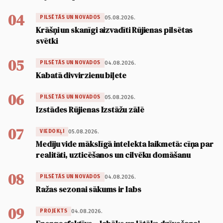
04
05.08.2026.
PILSĒTĀS UN NOVADOS
Krāšņi un skanīgi aizvadīti Rūjienas pilsētas
svētki
05
04.08.2026.
PILSĒTĀS UN NOVADOS
Kabatā divvirzienu biļete
06
05.08.2026.
PILSĒTĀS UN NOVADOS
Izstādes Rūjienas Izstāžu zālē
07
05.08.2026.
VIEDOKĻI
Mediju vide mākslīgā intelekta laikmetā: cīņa par
realitāti, uzticēšanos un cilvēku domāšanu
08
04.08.2026.
PILSĒTĀS UN NOVADOS
Ražas sezonai sākums ir labs
09
04.08.2026.
PROJEKTS