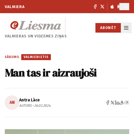
VALMIERA
ABONĒT
VALMIERAS UN
VIDZEMES ZIŅAS
SĀKUMS
/
VALMIERIETIS
Man tas ir aizraujoši
Antra Lāce
AN
AUTORS • 26.03.2024.