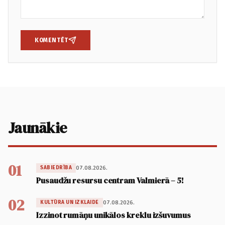
KOMENTĒT
Jaunākie
01
07.08.2026.
SABIEDRĪBA
Pusaudžu resursu centram Valmierā – 5!
02
07.08.2026.
KULTŪRA UN IZKLAIDE
Izzinot rumāņu unikālos kreklu izšuvumus