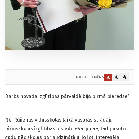
A
A
A
BURTU IZMĒRS
Darbs novada izglītības pārvaldē bija pirmā pieredze?
Nē. Rūjienas vidusskolas laikā vasarās strādāju
pirmsskolas izglītības iestādē «Vārpiņa», tad pusotru
gadu pēc skolas par audzinātāju, jo ļoti interesēja