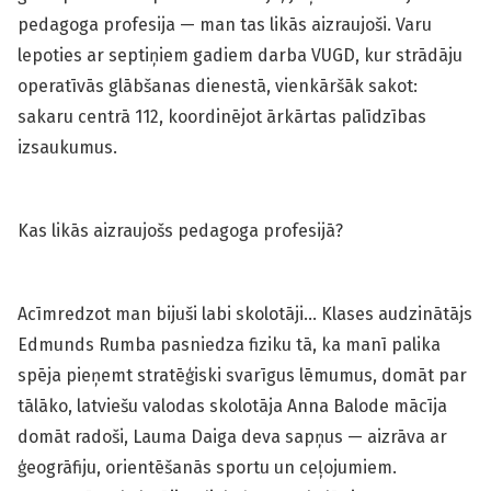
pedagoga profesija — man tas likās aizraujoši. Varu
lepoties ar septiņiem gadiem darba VUGD, kur strādāju
operatīvās glābšanas dienestā, vienkāršāk sakot:
sakaru centrā 112, koordinējot ārkārtas palīdzības
izsaukumus.
Kas likās aizraujošs pedagoga profesijā?
Acīmredzot man bijuši labi skolotāji… Klases audzinātājs
Edmunds Rumba pasniedza fiziku tā, ka manī palika
spēja pieņemt stratēģiski svarīgus lēmumus, domāt par
tālāko, latviešu valodas skolotāja Anna Balode mācīja
domāt radoši, Lauma Daiga deva sapņus — aizrāva ar
ģeogrāfiju, orientēšanās sportu un ceļojumiem.