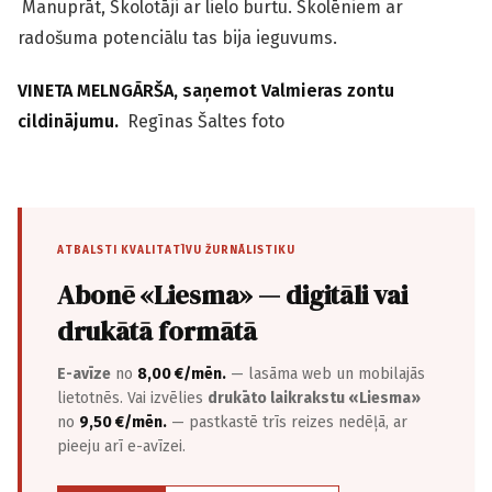
Manuprāt, Skolotāji ar lielo burtu. Skolēniem ar
radošuma potenciālu tas bija ieguvums.
VINETA MELNGĀRŠA, saņemot Valmieras zontu
cildinājumu.
Regīnas Šaltes foto
ATBALSTI KVALITATĪVU ŽURNĀLISTIKU
Abonē «Liesma» — digitāli vai
drukātā formātā
E-avīze
no
8,00 €/mēn.
— lasāma web un mobilajās
lietotnēs. Vai izvēlies
drukāto laikrakstu «Liesma»
no
9,50 €/mēn.
— pastkastē trīs reizes nedēļā, ar
pieeju arī e-avīzei.