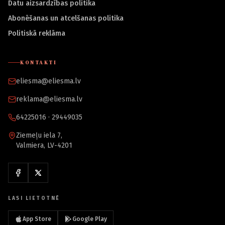
Datu aizsardzības politika
Abonēšanas un atcelšanas politika
Politiskā reklāma
KONTAKTI
eliesma@eliesma.lv
reklama@eliesma.lv
64225016 · 29449035
Ziemeļu iela 7,
Valmiera, LV-4201
LASI LIETOTNĒ
App Store
Google Play