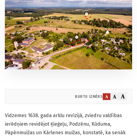
A
A
A
BURTU IZMĒRS
Vidzemes 1638. gada arklu revīzijā, zviedru valdības
ierēdņiem revidējot Ķieģeļu, Podzēnu, Kūduma,
Pāpēnmuižas un Kārlenes muižas, konstatē, ka senāk