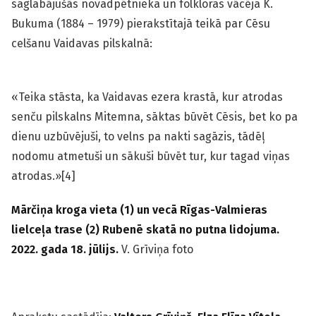
saglabājušās novadpētnieka un folkloras vācēja K.
Bukuma (1884 – 1979) pierakstītajā teikā par Cēsu
celšanu Vaidavas pilskalnā:
«Teika stāsta, ka Vaidavas ezera krastā, kur atrodas
senču pilskalns Mitemna, sāktas būvēt Cēsis, bet ko pa
dienu uzbūvējuši, to velns pa nakti sagāzis, tādēļ
nodomu atmetuši un sākuši būvēt tur, kur tagad viņas
atrodas.»[4]
Mārčiņa kroga vieta (1) un vecā Rīgas-Valmieras
lielceļa trase (2) Rubenē skatā no putna lidojuma.
2022. gada 18. jūlijs.
V. Grīviņa foto