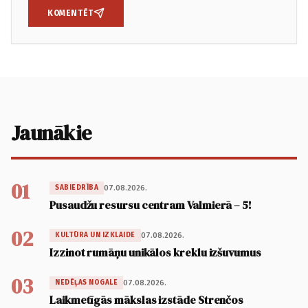
KOMENTĒT
Jaunākie
01
07.08.2026.
SABIEDRĪBA
Pusaudžu resursu centram Valmierā – 5!
02
07.08.2026.
KULTŪRA UN IZKLAIDE
Izzinot rumāņu unikālos kreklu izšuvumus
03
07.08.2026.
NEDĒĻAS NOGALE
Laikmetīgās mākslas izstāde Strenčos