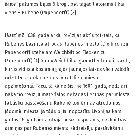
šajos īpašumos bijuši 6 krogi, bet tagad lietojams tikai
viens – Rubenē (Papendorff).[2]
Jāatzīmē 1638. gada arklu revīzijas aktīs teiktais, ka
Rubenes baznīca atrodas Rubenes miestā (Die kirch zu
Papendorff stehe am Weichbilt od Flecken zu
Papendorff).[3] Gan «Weichbilt», gan «Flecken» ir vārdi,
kurus viduslaikos un agrajos jaunajos laikos vācu valodā
rakstītajos dokumentos nereti lieto miestu
apzīmēšanai. Taču, tā kā ne šīs, ne 1601. gada, nedz arī
nākamo revīziju materiālos nekādas liecības par miesta
faktisku pastāvēšanu Rubenē tomēr nav atrodamas,
jādomā, miests, ja tāds bijis, nopostīts Livonijas kara
gados 16. gadsimta otrajā pusē. Iespējams, neskaidras
atmiņas par Rubenes miesta kādreizēju pastāvēšanu