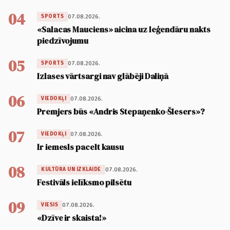
04
07.08.2026.
SPORTS
«Salacas Mauciens» aicina uz leģendāru nakts
piedzīvojumu
05
07.08.2026.
SPORTS
Izlases vārtsargi nav glābēji Daliņā
06
07.08.2026.
VIEDOKĻI
Premjers būs «Andris Stepaņenko-Šlesers»?
07
07.08.2026.
VIEDOKĻI
Ir iemesls pacelt kausu
08
07.08.2026.
KULTŪRA UN IZKLAIDE
Festivāls ielīksmo pilsētu
09
07.08.2026.
VIESIS
«Dzīve ir skaista!»