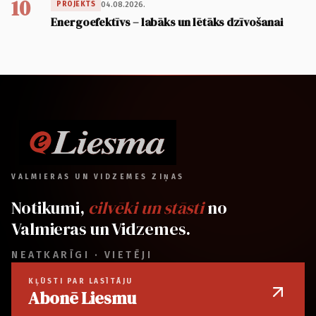
10
04.08.2026.
PROJEKTS
Energoefektīvs – labāks un lētāks dzīvošanai
VALMIERAS UN VIDZEMES ZIŅAS
Notikumi,
cilvēki un stāsti
no
Valmieras un Vidzemes.
NEATKARĪGI · VIETĒJI
KĻŪSTI PAR LASĪTĀJU
Abonē Liesmu