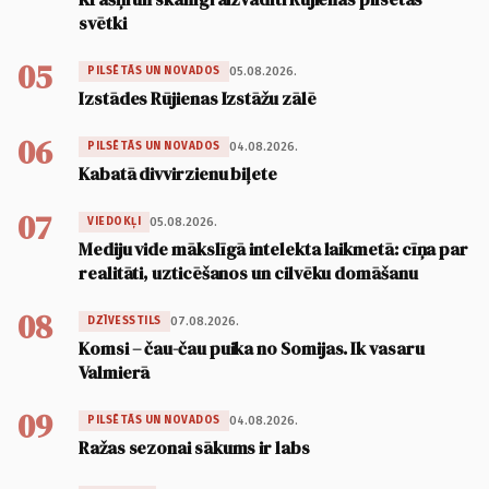
svētki
05
05.08.2026.
PILSĒTĀS UN NOVADOS
Izstādes Rūjienas Izstāžu zālē
06
04.08.2026.
PILSĒTĀS UN NOVADOS
Kabatā divvirzienu biļete
07
05.08.2026.
VIEDOKĻI
Mediju vide mākslīgā intelekta laikmetā: cīņa par
realitāti, uzticēšanos un cilvēku domāšanu
08
07.08.2026.
DZĪVESSTILS
Komsi – čau-čau puika no Somijas. Ik vasaru
Valmierā
09
04.08.2026.
PILSĒTĀS UN NOVADOS
Ražas sezonai sākums ir labs