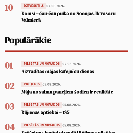
10
07.08.2026.
DZĪVESSTILS
Komsi – čau-čau puika no Somijas. Ik vasaru
Valmierā
Populārākie
01
04.08.2026.
PILSĒTĀS UN NOVADOS
Aizvadītas mājas kafejnīcu dienas
02
05.08.2026.
PROJEKTS
Māja no salmu paneļiem šodien ir realitāte
03
05.08.2026.
PILSĒTĀS UN NOVADOS
Rūjienas aptiekai – 185
04
05.08.2026.
PILSĒTĀS UN NOVADOS
Krāšņi un skanīgi aizvadīti Rūjienas pilsētas