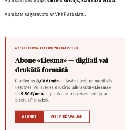
Aprakstu sastādīja:
Valters Grīviņš, Elza Elīza Vītola
Apraksts sagatavots ar VKKF atbalstu.
ATBALSTI KVALITATĪVU ŽURNĀLISTIKU
Abonē «Liesma» — digitāli vai
drukātā formātā
E-avīze
no
8,00 €/mēn.
— lasāma web un mobilajās
lietotnēs. Vai izvēlies
drukāto laikrakstu «Liesma»
no
9,50 €/mēn.
— pastkastē trīs reizes nedēļā, ar
pieeju arī e-avīzei.
ABONĒT
VISI PIEDĀVĀJUMI