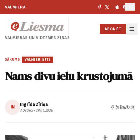
VALMIERA
ABONĒT
VALMIERAS UN
VIDZEMES ZIŅAS
SĀKUMS
/
VALMIERIETIS
Nams divu ielu krustojumā
Ingrīda Zīriņa
IN
AUTORS • 29.04.2026.