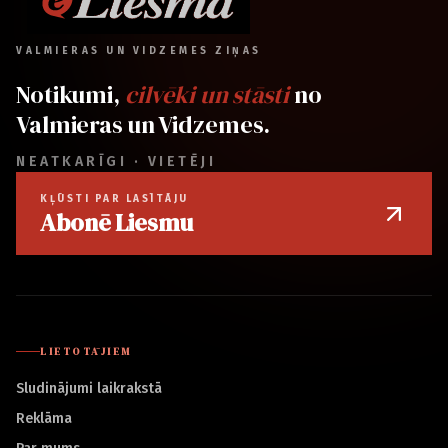
VALMIERAS UN VIDZEMES ZIŅAS
Notikumi,
cilvēki un stāsti
no
Valmieras un Vidzemes.
NEATKARĪGI · VIETĒJI
KĻŪSTI PAR LASĪTĀJU
Abonē Liesmu
LIETOTĀJIEM
Sludinājumi laikrakstā
Reklāma