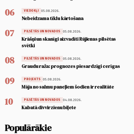
06
05.08.2026.
VIEDOKĻI
Nebeidzama tīklu kārtošana
07
05.08.2026.
PILSĒTĀS UN NOVADOS
Krāšņi un skanīgi aizvadīti Rūjienas pilsētas
svētki
08
05.08.2026.
PILSĒTĀS UN NOVADOS
Graudu raža: prognozes piesardzīgi cerīgas
09
05.08.2026.
PROJEKTS
Māja no salmu paneļiem šodien ir realitāte
10
04.08.2026.
PILSĒTĀS UN NOVADOS
Kabatā divvirzienu biļete
Populārākie