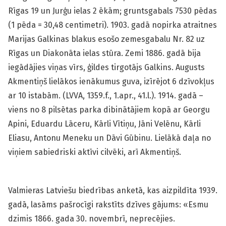
Rīgas 19 un Jurģu ielas 2 ēkām; gruntsgabals 7530 pēdas
(1 pēda = 30,48 centimetri). 1903. gadā nopirka atraitnes
Marijas Galkinas blakus esošo zemesgabalu Nr. 82 uz
Rīgas un Diakonāta ielas stūra. Zemi 1886. gadā bija
iegādājies viņas vīrs, ģildes tirgotājs Galkins. Augusts
Akmentiņš lielākos ienākumus guva, izīrējot 6 dzīvokļus
ar 10 istabām. (LVVA, 1359.f., 1.apr., 41.l.). 1914. gadā –
viens no 8 pilsētas parka dibinātājiem kopā ar Georgu
Apini, Eduardu Lāceru, Kārli Vītiņu, Jāni Velēnu, Kārli
Eliasu, Antonu Meneku un Dāvi Gūbinu. Lielākā daļa no
viņiem sabiedriski aktīvi cilvēki, arī Akmentiņš.
Valmieras Latviešu biedrības anketā, kas aizpildīta 1939.
gadā, lasāms pašrocīgi rakstīts dzīves gājums: «Esmu
dzimis 1866. gada 30. novembrī, neprecējies.