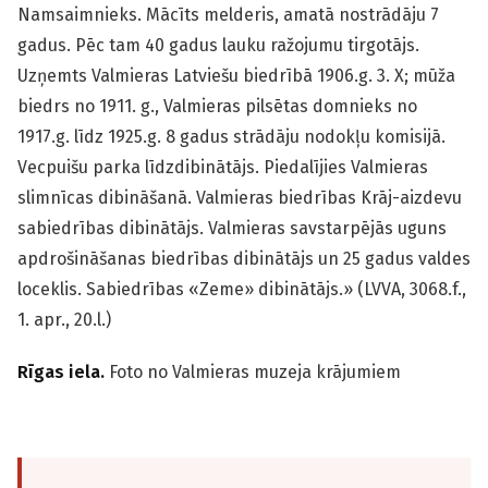
Namsaimnieks. Mācīts melderis, amatā nostrādāju 7
gadus. Pēc tam 40 gadus lauku ražojumu tirgotājs.
Uzņemts Valmieras Latviešu biedrībā 1906.g. 3. X; mūža
biedrs no 1911. g., Valmieras pilsētas domnieks no
1917.g. līdz 1925.g. 8 gadus strādāju nodokļu komisijā.
Vecpuišu parka līdzdibinātājs. Piedalījies Valmieras
slimnīcas dibināšanā. Valmieras biedrības Krāj-aizdevu
sabiedrības dibinātājs. Valmieras savstarpējās uguns
apdrošināšanas biedrības dibinātājs un 25 gadus valdes
loceklis. Sabiedrības «Zeme» dibinātājs.» (LVVA, 3068.f.,
1. apr., 20.l.)
Rīgas iela.
Foto no Valmieras muzeja krājumiem