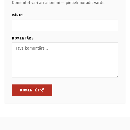
Komentēt vari arī anonīmi — pietiek norādīt vārdu.
VĀRDS
KOMENTĀRS
KOMENTĒT