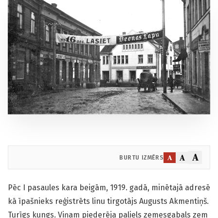
A
A
A
BURTU IZMĒRS
Pēc I pasaules kara beigām, 1919. gadā, minētajā adresē
kā īpašnieks reģistrēts linu tirgotājs Augusts Akmentiņš.
Turīgs kungs. Viņam piederēja paliels zemesgabals zem