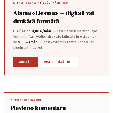
ATBALSTI KVALITATĪVU ŽURNĀLISTIKU
Abonē «Liesma» — digitāli vai
drukātā formātā
E-avīze
no
8,00 €/mēn.
— lasāma web un mobilajās
lietotnēs. Vai izvēlies
drukāto laikrakstu «Liesma»
no
9,50 €/mēn.
— pastkastē trīs reizes nedēļā, ar
pieeju arī e-avīzei.
ABONĒT
VISI PIEDĀVĀJUMI
PIEVIENOJIES SARUNAI
Pievieno komentāru