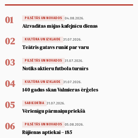
01
04.08.2026.
PILSĒTĀS UN NOVADOS
Aizvadītas mājas kafejnīcu dienas
02
31.07.2026.
KULTŪRA UN IZKLAIDE
Teātris gatavs runāt par varu
03
31.07.2026.
PILSĒTĀS UN NOVADOS
Notiks aktieru futbola turnīrs
04
31.07.2026.
KULTŪRA UN IZKLAIDE
140 gadus skan Valmieras ērģeles
05
31.07.2026.
SABIEDRĪBA
Vērienīgu pārmaiņu priekšā
06
05.08.2026.
PILSĒTĀS UN NOVADOS
Rūjienas aptiekai – 185