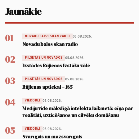
Jaunākie
01
05.08.2026.
NOVADU BALSS SKAN RADIO
Novadu balss skan radio
02
05.08.2026.
PILSĒTĀS UN NOVADOS
Izstādes Rūjienas Izstāžu zālē
03
05.08.2026.
PILSĒTĀS UN NOVADOS
Rūjienas aptiekai – 185
04
05.08.2026.
VIEDOKĻI
Mediju vide mākslīgā intelekta laikmetā: cīņa par
realitāti, uzticēšanos un cilvēku domāšanu
05
05.08.2026.
VIEDOKĻI
Svarīgais un mazsvarīgais