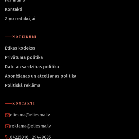
Par mums
Kontakti
Ziņo redakcijai
NOTEIKUMI
Ētikas kodekss
Privātuma politika
Datu aizsardzības politika
Abonēšanas un atcelšanas politika
Politiskā reklāma
KONTAKTI
eliesma@eliesma.lv
reklama@eliesma.lv
64225016 · 29449035